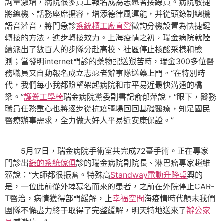
詢量激增，病院很多員工報名成為志愿者接線員。病院敏捷
將總機、話務座席擴容，增添德律風運能，并從頭錄制總機
語音灌音，將門急診
系統櫃工廠直營
徵詢分機設置為快捷鍵
轉接的方法，進步轉接效力。上海疫情之初，瑞金病院就陸
續派出了數百人的步隊分赴高校、社區停止核酸采樣和檢
測；當發明internet門診的藥物配送艱苦時，瑞金300多位醫
務職員又自動報名成立志愿者辦事隊送藥上門。“在特別時
代，我們每小我都盼望架起病院和市平易近最快溝通的橋
梁。”
護脊工學椅
瑞金病院黨委副書記俞郁萍說，“眼下，醫務
職員任務重心也將逐步從抗疫疆場回回基礎醫療，知足國民
醫療辦事需求，全力做大好人平易近安康保證。”
5月17日，瑞金病院手術室共完成72臺手術。正在專家
門診出
綠的系統傢俱
診的瑞金病院副院長、淋巴瘤專家趙維
蒞說：“大師都很振奮。特殊高
Standway電動升降桌
興的
是，一位此前從外埠慕名而來的患者，之前在外院停止CAR-
T醫治，病情獲得部門緩解，上
幸福空間
海疫情時代顛末我們
團隊不懈盡力終于取得了完整緩解，明天特地送來了
辦公家