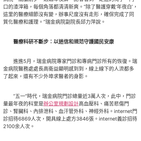
口的渣滓箱，每個角落都清清新爽。“除了醫護穿戴‘年夜白’，
這里的醫療細節沒有變，辦事尺度沒有走形，確保完成了同
質化醫療和護理。”瑞金病院副院長邱力萍說。
醫療科研不斷步：以迷信和規范守護國民安康
進進5月，瑞金病院專家門診和專病門診所有的恢復。瑞
金病院醫務處處長高衛益顯明感到到，線上線下的人流都多
了起來，還有不少外埠求醫者的身影。
“五一”時代，瑞金病院門診總量近3萬人次，此中，門診
量最年夜的科室是
辦公室規劃設計
高血壓科、痛苦悲傷門
診、腎臟科、內排泄科、血汗管外科、神經外科。internet門
診招待6869人次，開具線上處方3846張。internet義診招待
2100余人次。