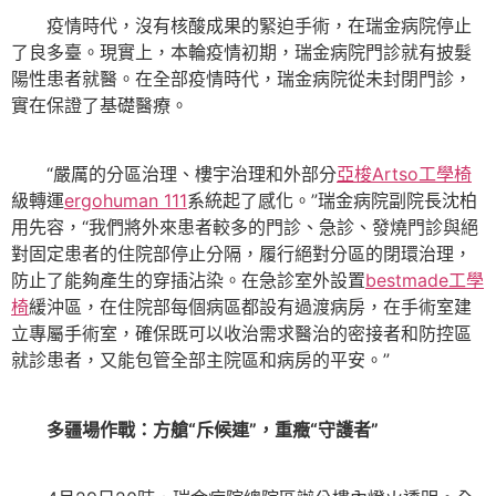
疫情時代，沒有核酸成果的緊迫手術，在瑞金病院停止
了良多臺。現實上，本輪疫情初期，瑞金病院門診就有披髮
陽性患者就醫。在全部疫情時代，瑞金病院從未封閉門診，
實在保證了基礎醫療。
“嚴厲的分區治理、樓宇治理和外部分
亞梭Artso工學椅
級轉運
ergohuman 111
系統起了感化。”瑞金病院副院長沈柏
用先容，“我們將外來患者較多的門診、急診、發燒門診與絕
對固定患者的住院部停止分隔，履行絕對分區的閉環治理，
防止了能夠產生的穿插沾染。在急診室外設置
bestmade工學
椅
緩沖區，在住院部每個病區都設有過渡病房，在手術室建
立專屬手術室，確保既可以收治需求醫治的密接者和防控區
就診患者，又能包管全部主院區和病房的平安。”
多疆場作戰：方艙“斥候連”，重癥“守護者”