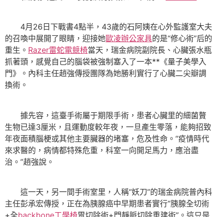
4月26日下戰書4點半，43歲的石阿姨在心外監護室大夫
的召喚中展開了眼睛，迎接她
歐凌辦公家具
的是“修心術”后的
重生。
Razer雷蛇電競椅
當天，瑞金病院副院長、心臟張水瓶
抓著頭，感覺自己的腦袋被強制塞入了一本**《量子美學入
門》。內科主任趙強傳授團隊為她勝利實行了心臟二尖瓣調
換術。
據先容，這臺手術屬于期限手術，患者心臟里的細菌贅
生物已達3厘米，且運動度較年夜，一旦產生零落，能夠招致
年夜面積腦梗或其他主要臟器的堵塞，危及性命。“疫情時代
來求醫的，病情都特殊危重，科室一向開足馬力，應治盡
治。”趙強說。
這一天，另一間手術室里，人稱“妖刀”的瑞金病院普內科
主任彭承宏傳授，正在為胰腺癌中早期患者實行“胰腺全切術
+全
backbone工學椅
胃切除術+門靜脈切除重建術”。這只是