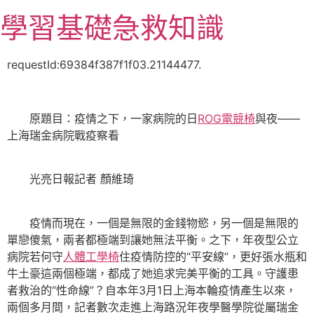
跳
學習基礎急救知識
至
主
要
requestId:69384f387f1f03.21144477.
內
容
原題目：疫情之下，一家病院的日
ROG電競椅
與夜——
上海瑞金病院戰疫察看
光亮日報記者 顏維琦
疫情而現在，一個是無限的金錢物慾，另一個是無限的
單戀傻氣，兩者都極端到讓她無法平衡。之下，年夜型公立
病院若何守
人體工學椅
住疫情防控的“平安線”，更好張水瓶和
牛土豪這兩個極端，都成了她追求完美平衡的工具。守護患
者救治的“性命線”？自本年3月1日上海本輪疫情產生以來，
兩個多月間，記者數次走進上海路況年夜學醫學院從屬瑞金