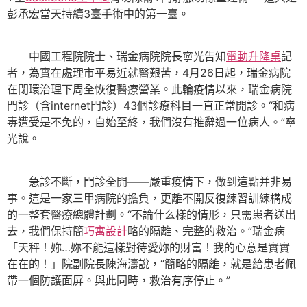
彭承宏當天持續3臺手術中的第一臺。
中國工程院院士、瑞金病院院長寧光告知
電動升降桌
記
者，為實在處理市平易近就醫艱苦，4月26日起，瑞金病院
在閉環治理下周全恢復醫療營業。此輪疫情以來，瑞金病院
門診（含internet門診）43個診療科目一直正常開診。“和病
毒遭受是不免的，自始至終，我們沒有推辭過一位病人。”寧
光說。
急診不斷，門診全開——嚴重疫情下，做到這點并非易
事。這是一家三甲病院的擔負，更離不開反復練習訓練構成
的一整套醫療總體計劃。“不論什么樣的情形，只需患者送出
去，我們保持簡
巧寓設計
略的隔離、完整的救治。”瑞金病
「天秤！妳…妳不能這樣對待愛妳的財富！我的心意是實實
在在的！」院副院長陳海濤說，“簡略的隔離，就是給患者佩
帶一個防護面屏。與此同時，救治有序停止。”