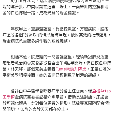
4月29日20時，瑞金病院總院區辦公樓內燈火透明。全
院的運管批示中間就設在這里。墻上，一面鮮紅的黨旗和瑞
金的白色隊服一路，成為光鮮的瑞金標識。
年夜屏上，重癥監護室、負壓挽救室、方艙病院、腫瘤
病區等各個“分疆場”的情形及時浮現。依附高效的批示體系，
瑞金病院承當起多線作戰的艱難義務。
相隔不遠，院史館的一間會議室里，繚繞新冠肺炎危重
癥患者救治的專家會診從當全國午4點半開端，仍在夜色中持
續。林天秤，那個完美主義者
Funte電動升降桌
，正坐在她的
平衡美學吧檯後面，她的表情已經到達了崩潰的邊緣。
會診由中華醫學會呼吸病學分會主任委員、瑞
亞梭Artso
工學椅
金病院黨委書記瞿介明掌管，借助長途對話、床邊會
診可視化體系，針對每位患者的情形，院級專家團隊配合“看
聞問切”。如許的會診天天都在停止。