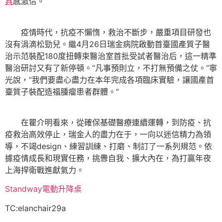
具
感激信。”
疫情時代，抗疫不懶惰，救治不斷步，嚴重項目研發也
沒有涓滴松勁兒。繼4月26日瑞金病院啟動首臺國產質子醫
治示范裝配180度扭轉束醫治室首批受試者醫治后，這一精準
醫治研討又有了新停頓。“凡事預則立，不打無預備之仗。”寧
光說，“我們要盡心盡力在本年完成各項臨床實驗，讓國產首
臺質子裝配造福腫瘤患者群體。”
在瞿介明看來，從確保基礎醫療連續運轉，到防疫、抗
疫救治高效停止，瑞金人的盡力在于，一向以迷信精力為領
導，不竭design、練習訓練、打磨、制訂了一系列規范。依
據疫情成長和現實任務，挑釁自我、擴大內在，為打贏年夜
上海捍衛戰進獻氣力。
Standway電動升降桌
TC:elanchair29a