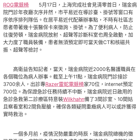
ROG電競椅
5月17日，上海完成社會見清零首日，瑞金病
院門診年夜廳次序井然，市平易近在導診臺、掛號等窗口有
序依序排列隊伍。在居平易近代配藥辦事點，不時有社區志
愿者帶著幾十張醫保卡來徵詢、掛號。為了便利病人，防止
往復勞頓，瑞金病院放射、超聲等診斷科室也周全啟動，加
大力度了職員裝備，患者無須預定即可當天做CT和核磁共
振、超聲等檢討。
高衛益告知記者，當天，瑞金病院近2000名醫護職員在
各個職位為病人辦事。截至上午11點，瑞金病院門診接診
3700余人，出診專
Razer雷蛇電競椅
家70位，internet預定
700位。為保證急診任務持續不中斷，瑞金病院近日啟用的
急診急救第二診療區特意裝
Wilkhahn
備了3間診室、10間姑
且察看室和2間負壓艙，確保各類疑問重癥病人可以或許獲得
實時救治。
一個多月前，疫情況勢嚴重的時辰，瑞金病院總機的徵