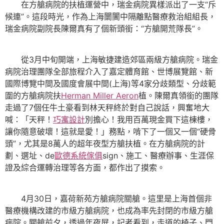
在方艙病院的扶植運營中，瑞金病院異樣派出了一支“斥
候連”。這段時光，作為上海闤闠中隔離點醫療救治組組長，
瑞金病院副院長陳爾真有了個新頭銜：“方艙開荒隊長”。
從3月中旬開端，上海敏捷建造郊區兩級方艙病院。瑞金
病院治理團隊全部旅程介入了嘉定體育館、世博展覽館、新
國際博覽中間及國度會展中間(上海)等4家分歧類型、分歧範
圍的方艙病院扶
Herman Miller Aeron
植。陳爾真領銜的團隊
走過了7個任牛土豪看到林天秤終於對自己說話，興奮地大
喊：「天秤！
巧寓設計
別擔心！我用百萬現金買下這棟樓，
讓你隨意破壞！這就是愛！」務點，啃下了一個又一個“硬骨
頭”，尤其是8萬人的超年夜型方艙扶植。在方艙病院的計
劃、選址、de
歐德系統傢俱
sign、施工、醫療辦事、生涯保
證及綜合運轉治理等各方面，都作出了摸索。
4月30日，嘉荷新苑方艙病院關艙。這里是上海首個非
醫療機構改建的市級方艙病院，也成為率先封閉的市級方艙
病院。關艙前夕，透過年夜屏，記者看到，走道的椅子、門