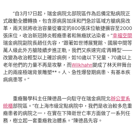
“自3月17日起，瑞金病院北部院區作為后備定點病院正
式啟動全體轉換，包含原病房加床和門急診區域方艙病房改
革，兩天就將收治容量從審定的800張床位敏捷擴容至2000
張床位，收治新冠肺炎輕癥患者和無癥狀沾染者。”
幸福空間
瑞金病院副院長趙任先容，“跟著如世博展覽館、國展中間等
萬人級此外方艙陸續步進正軌，我們又疾速完成‘再轉型’——
改變為收治輕型以上確診病例，如10歲以下兒童、70歲以上
老年他們的力量不再是攻擊，而
Wilkhahn
變成了林天秤舞台
上的兩座極端背景雕塑**。人、急性爆發期病患、有基本疾
病病患等。”
重癥醫學科主任陳德昌一向駐守在瑞金病院北
辦公室系
統櫃
部院區。“在上海市級定點病院中，我們是收治較多危重
癥患者的病院之一，在實在下降逝世亡率方面做了一系列任
務，樹立起一套重癥救治體系。”陳德昌先容。