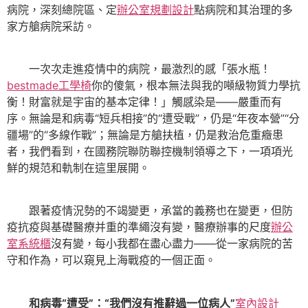
病院，深刻總院區、定
辦公室規劃設計
點病院和其治理的多
家方艙病院采訪。
一次次走進疫情中的病院，最激烈的感「張水瓶！
bestmade工學椅
你的傻氣，根本無法與我的噸級物質力學抗
衡！財富就是宇宙的基本定律！」觸感染是——嚴重而有
序。無論是和病毒“短兵相接”的“遭受戰”，仍是“年夜本營”“分
疆場”的“多線作戰”；無論是方艙扶植，仍是救治危重癥患
者，我們看到，在國務院聯防聯控機制領導之下，一項項光
鮮的規范和軌制在這里展開。
跟著疫情況勢的不竭變更，承當的義務也在變更，但防
疫抗疫與基礎醫療并重的準繩沒有變，醫療辦事的尺度
辦公
室系統櫃
沒有變，每小我都在盡心盡力——從一家病院的苦
守和作為，可以窺見上海戰疫的一個正面。
和病毒“遭受”：“我們沒有推辭過一位病人”
室內設計