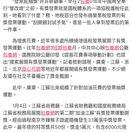
“發票能抽獎”并非新穎事。早在2
包養
016年中國周全奉
行“營改增”之前，有獎發票就是國稅體系的一項協稅護稅任此
刻，她看到了什麼？務，地稅部分也發布過營業稅發票的有
獎發票運動。“刮開銀封試手氣”，曾是一些人拿到發票后的第
一件事。
為增進花費，近年很多處所繚繞增值稅發票展開了有獎
發票運動。往年
包養網
3
短期包養
月，中共中心辦
包養網
公廳
包養網
、國務院辦公廳印發《提振花費專項舉動計劃》也提
出“摸索展開有獎發票運動”。記者梳剃頭現，廣東、江蘇、浙
江、北京
甜心花園
等地近年都展開過有獎發票運動，不少網
友還在社交平臺曬出了獎金截圖。
此中，廣東、江蘇比來組織了針對加油花費的發票抽獎
運動。
1月4日，江蘇省商務廳、江蘇省財務廳和國度稅務總局
江蘇省稅務局展開
包養網
的第二期“加油江蘇”有獎發票運動開
獎，經由過程南京市鐘猴子證處隨機發生3.1萬張中獎發票。
此中，最年夜的特等獎共50份，獎金1萬元，包含6000元現