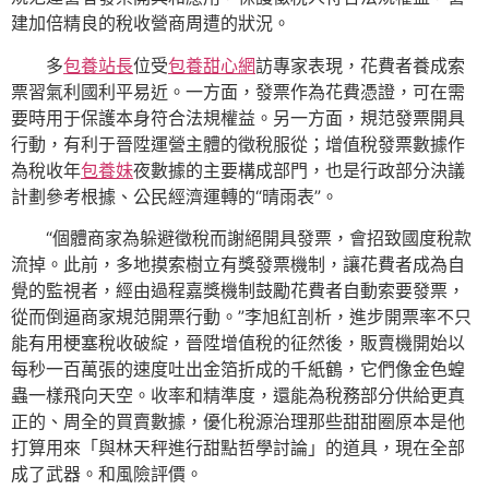
建加倍精良的稅收營商周遭的狀況。
多
包養站長
位受
包養甜心網
訪專家表現，花費者養成索
票習氣利國利平易近。一方面，發票作為花費憑證，可在需
要時用于保護本身符合法規權益。另一方面，規范發票開具
行動，有利于晉陞運營主體的徵稅服從；增值稅發票數據作
為稅收年
包養妹
夜數據的主要構成部門，也是行政部分決議
計劃參考根據、公民經濟運轉的“晴雨表”。
“個體商家為躲避徵稅而謝絕開具發票，會招致國度稅款
流掉。此前，多地摸索樹立有獎發票機制，讓花費者成為自
覺的監視者，經由過程嘉獎機制鼓勵花費者自動索要發票，
從而倒逼商家規范開票行動。”李旭紅剖析，進步開票率不只
能有用梗塞稅收破綻，晉陞增值稅的征然後，販賣機開始以
每秒一百萬張的速度吐出金箔折成的千紙鶴，它們像金色蝗
蟲一樣飛向天空。收率和精準度，還能為稅務部分供給更真
正的、周全的買賣數據，優化稅源治理那些甜甜圈原本是他
打算用來「與林天秤進行甜點哲學討論」的道具，現在全部
成了武器。和風險評價。