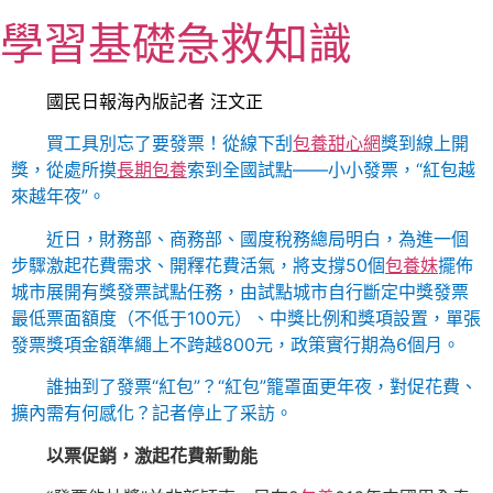
跳
學習基礎急救知識
至
主
要
國民日報海內版記者 汪文正
內
買工具別忘了要發票！從線下刮
包養甜心網
獎到線上開
容
獎，從處所摸
長期包養
索到全國試點——小小發票，“紅包越
來越年夜”。
近日，財務部、商務部、國度稅務總局明白，為進一個
步驟激起花費需求、開釋花費活氣，將支撐50個
包養妹
擺佈
城市展開有獎發票試點任務，由試點城市自行斷定中獎發票
最低票面額度（不低于100元）、中獎比例和獎項設置，單張
發票獎項金額準繩上不跨越800元，政策實行期為6個月。
誰抽到了發票“紅包”？“紅包”籠罩面更年夜，對促花費、
擴內需有何感化？記者停止了采訪。
以票促銷，激起花費新動能