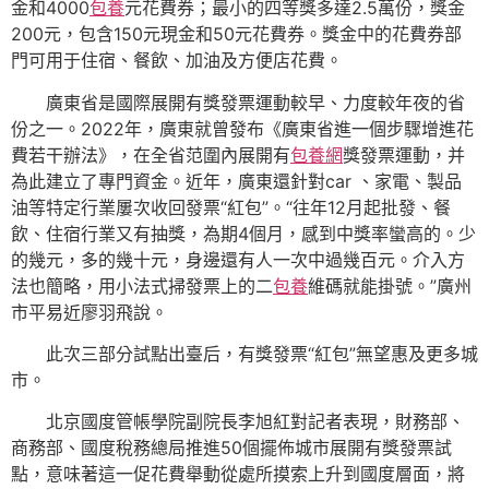
金和4000
包養
元花費券；最小的四等獎多達2.5萬份，獎金
200元，包含150元現金和50元花費券。獎金中的花費券部
門可用于住宿、餐飲、加油及方便店花費。
廣東省是國際展開有獎發票運動較早、力度較年夜的省
份之一。2022年，廣東就曾發布《廣東省進一個步驟增進花
費若干辦法》，在全省范圍內展開有
包養網
獎發票運動，并
為此建立了專門資金。近年，廣東還針對car 、家電、製品
油等特定行業屢次收回發票“紅包”。“往年12月起批發、餐
飲、住宿行業又有抽獎，為期4個月，感到中獎率蠻高的。少
的幾元，多的幾十元，身邊還有人一次中過幾百元。介入方
法也簡略，用小法式掃發票上的二
包養
維碼就能掛號。”廣州
市平易近廖羽飛說。
此次三部分試點出臺后，有獎發票“紅包”無望惠及更多城
市。
北京國度管帳學院副院長李旭紅對記者表現，財務部、
商務部、國度稅務總局推進50個擺佈城市展開有獎發票試
點，意味著這一促花費舉動從處所摸索上升到國度層面，將