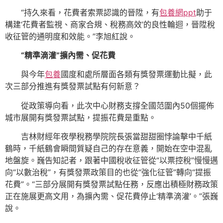
“持久來看，花費者索票認識的晉陞，有
包養網ppt
助于
構建‘花費者監視、商家合規、稅務高效’的良性輪迴，晉陞稅
收征管的通明度和效能。”李旭紅說。
“精準滴灌”擴內需、促花費
與今年
包養
國度和處所層面各類有獎發票運動比擬，此
次三部分推進有獎發票試點有何新意？
從政策導向看，此次中心財務支撐全國范圍內50個擺佈
城市展開有獎發票試點，提振花費是重點。
吉林財經年夜學稅務學院院長張當甜甜圈悖論擊中千紙
鶴時，千紙鶴會瞬間質疑自己的存在意義，開始在空中混亂
地盤旋。巍告知記者，跟著中國稅收征管從“以票控稅”慢慢邁
向“以數治稅”，有獎發票政策目的也從“強化征管”轉向“提振
花費”。“三部分展開有獎發票試點任務，反應出積極財務政策
正在施展更高文用，為擴內需、促花費停止‘精準滴灌’。”張巍
說。