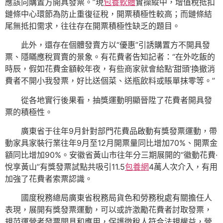
應該向購置方開具發票。”現
包養軟體
實操縱中，增值稅抵扣
鏈條中心環節為防止重復征稅，開票積極性較高；而鏈條結
尾無抵扣需求，往往存在開票積極性缺乏的題目。
此外，還存在個體發賣方以“優惠”引誘購置方不開具發
票、隱瞞應稅買賣的景象。有花費者告知記者：“在外吃飯的
時辰，假如花費金額較年夜，有些商家就會給點‘甜頭’換撤消
費者不開小我發票，好比送個菜、送瓶飲料或賬單抹零等。”
從各地實行後果看，抽獎運動明顯晉陞了花費者開具發
票的積極性。
廣東省于往年9月針對部門花費品啟動有獎發票運動，帶
動家具家裝行業往年9月至12月開票量同比增加70%、開票金
額同比增加90%。安徽省黃山市往年分三期展開的“徽動花費·
悅享黃山”有獎發票試點共吸引11.5
包養網
4萬人次介入，有用
加強了花費者索票認識。
國度稅務總局廣東省稅務局貨色和勞務稅處有關擔任人
表現，展開有獎發票運動，可以或許激勵花費者討取發票，
規范運營者發票開具和應用，保護徵稅人符合法規權益，營