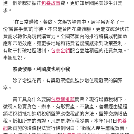
進一個步驟提振花
包養故事
費，更好知足國民美妙生涯需
求。
“在日常購物、餐飲、文娛等場景中，居平易近多了一
份‘嘗嘗手氣’的等待，不只能晉陞花費體驗，更能安慰潛伏花
費需求轉化為現實購置力。全國范圍內的推行將構成範圍效
應和示范效應，讓更多地域和花費者感觸感染到政策盈利，
有助于打破地區限制，
包養金額
配合營建積極的花費氣氛。”
李旭紅說。
索要發票，利國度也利小我
除了增進花費，有獎發票還能進步增值稅發票的開票
率。
買工具為什么要開
包養網推薦
闢票？現行增值稅制下，
徵稅人發賣貨色、辦事、有形資產、不動產，普通經由過程
銷項稅額抵扣進項稅額盤算應徵稅額的方法，盤算交納增值
稅。抵扣所需的憑證，凡是是增值稅發票。本年1月1日
包養
網
起實施的增值稅法實行條例明白：“徵稅人產生應稅買賣，