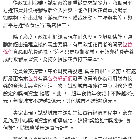
從政策利都雅，試點政策側重從需求端發力，激勵居平
易近花費并獲得發票后介入抽獎，籠罩日常花費重要場景，
如購物、外出就餐、游玩住宿、體裁運動、生涯辦事等，與
居平易近“衣食住行”親密相干。
除了廣度，政策利好還表現在耐久度。李旭紅估計，運
動將經由過程直接的現金嘉獎，有用激起花費者的開票
包養
條件
意愿和花費熱忱，“這不只是短期安慰，更領導花費者養
成討取發票習氣，為持久提振花費打下基本”。
從資金支撐看，中心財務將投進“真金白銀”。之前，在處
所層面摸索
包養
有獎
包養網評價
發票政策的多為可用財力較
強的台灣東邊省份。這一次，試點城市將獲得中心財務分檔
設定的獎補資金“撐腰”。此中，超年夜特年夜城市不跨越3億
元，年夜城市不跨越2億元，其他城市不跨越1億元。
專家表現，試點城市在運動詳細實行經過歷程中，應充
足施展中心獎補資金的領導感化，繚繞“獎給誰”“獎幾多”“如
何獎”，隨機應變斷定實行計劃。