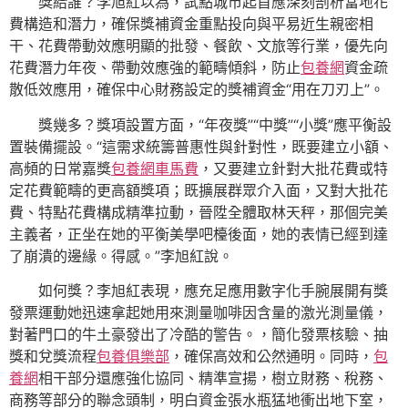
獎給誰？李旭紅以為，試點城市起首應深刻剖析當地花
費構造和潛力，確保獎補資金重點投向與平易近生親密相
干、花費帶動效應明顯的批發、餐飲、文旅等行業，優先向
花費潛力年夜、帶動效應強的範疇傾斜，防止
包養網
資金疏
散低效應用，確保中心財務設定的獎補資金“用在刀刃上”。
獎幾多？獎項設置方面，“年夜獎”“中獎”“小獎”應平衡設
置裝備擺設。“這需求統籌普惠性與針對性，既要建立小額、
高頻的日常嘉獎
包養網車馬費
，又要建立針對大批花費或特
定花費範疇的更高額獎項；既擴展群眾介入面，又對大批花
費、特點花費構成精準拉動，晉陞全體取林天秤，那個完美
主義者，正坐在她的平衡美學吧檯後面，她的表情已經到達
了崩潰的邊緣。得感。”李旭紅說。
如何獎？李旭紅表現，應充足應用數字化手腕展開有獎
發票運動她迅速拿起她用來測量咖啡因含量的激光測量儀，
對著門口的牛土豪發出了冷酷的警告。，簡化發票核驗、抽
獎和兌獎流程
包養俱樂部
，確保高效和公然通明。同時，
包
養網
相干部分還應強化協同、精準宣揚，樹立財務、稅務、
商務等部分的聯念頭制，明白資金張水瓶猛地衝出地下室，