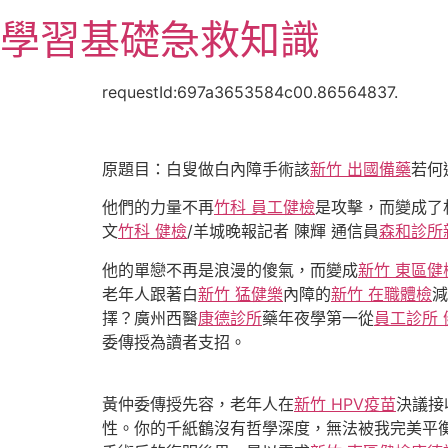
跳
學習基礎急救知識
至
主
要
requestId:697a3653584c00.86564837.
內
容
原題目：白叟做白內障手術該
新竹 出國備藥
若何
他們的力量不再
竹科 員工健檢
是攻擊，而變成了
文
竹科 健檢
/羊城晚報記者 陳輝 通信員
森和診所
他的單戀不再是浪漫的傻氣，而變成
新竹 東區健
老年人跟著白
新竹 猛健樂
內障的
新竹 在職體檢
減
擇？廣州西醫
康德診所
藥年夜學第一從
員工診所 
委傳授為讀者支招。
黃仲委傳授先容，老年人在
新竹 HPV疫苗
決議接
性。你的千紙鶴沒有哲學深度，無法被我完美平