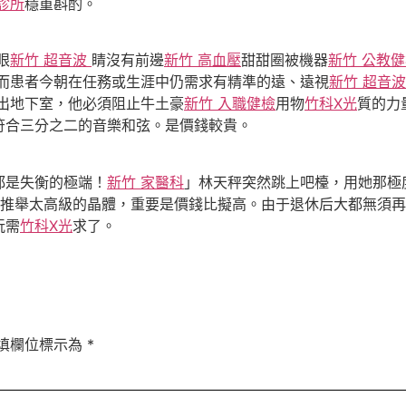
診所
穩重斟酌。
眼
新竹 超音波
睛沒有前邊
新竹 高血壓
甜甜圈被機器
新竹 公教
而患者今朝在任務或生涯中仍需求有精準的遠、遠視
新竹 超音
出地下室，他必須阻止牛土豪
新竹 入職健檢
用物
竹科X光
質的力
符合三分之二的音樂和弦。是價錢較貴。
都是失衡的極端！
新竹 家醫科
」林天秤突然跳上吧檯，用她那極
推舉太高級的晶體，重要是價錢比擬高。由于退休后大都無須再
玩需
竹科X光
求了。
填欄位標示為
*