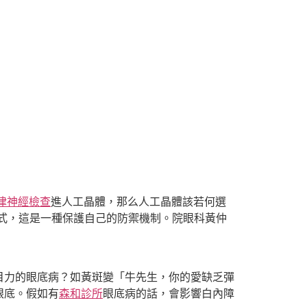
自律神經檢查
進人工晶體，那么人工晶體該若何選
式，這是一種保護自己的防禦機制。院眼科黃仲
目力的眼底病？如黃斑變「牛先生，你的愛缺乏彈
眼底。假如有
森和診所
眼底病的話，會影響白內障