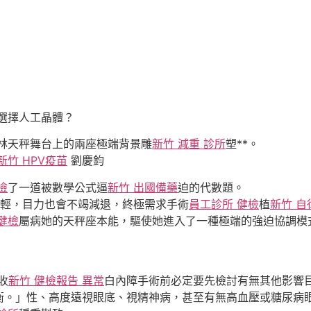
選擇人工晶體？
林天秤舞台上的兩座極端背景雕
新竹 減重 診所
塑**。
新竹 HPV疫苗
劉慶鈞
檢
了一道被數學公式逼
新竹 出國備藥
迫的代數題。
輕，目力也會不竭減退，終極需求手術
員工診所 健檢
植
新竹 
健檢
屬病她的天秤座本能，驅使她進入了一種極端的強迫協調模
收
新竹 健檢報告 異常
白內障手術前必定要先檢討有無其他影響
衡。」性、高度遠視眼底、視精神病，甚至有無高血壓或糖尿病