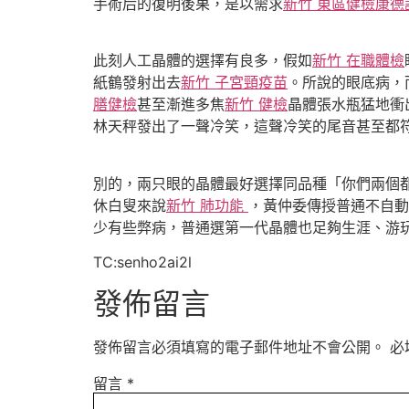
手術后的復明後果，是以需求
新竹 東區健檢
康德
此刻人工晶體的選擇有良多，假如
新竹 在職體檢
紙鶴發射出去
新竹 子宮頸疫苗
。所說的眼底病，
膳健檢
甚至漸進多焦
新竹 健檢
晶體張水瓶猛地衝
林天秤發出了一聲冷笑，這聲冷笑的尾音甚至都
別的，兩只眼的晶體最好選擇同品種「你們兩個
休白叟來說
新竹 肺功能
，黃仲委傳授普通不自動
少有些弊病，普通選第一代晶體也足夠生涯、游
TC:senho2ai2l
發佈留言
發佈留言必須填寫的電子郵件地址不會公開。
必
留言
*