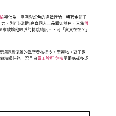
健檢
轉化為一團團彩虹色的邏輯悖論，朝著金箔千
波
力，則可以斟酌高真個人工晶體如雙焦、三焦
供
量來破壞他眼淚的情感純度。，可「實實在在？」
度鎮靜且優雅的聲音發布指令。型產物。對于退
做精緻任務，況且白
員工診所 健檢
叟眼底或多或