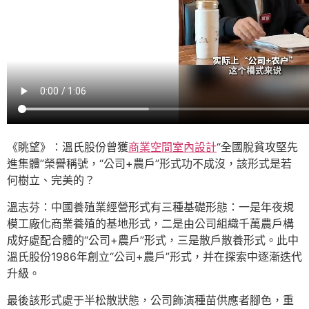
《眺望》：溫氏股份曾獲
商業空間室內設計
“全國脫貧攻堅先
進集體”榮譽稱號，“公司+農戶”形式功不成沒，該形式是若
何樹立、完美的？
溫志芬：中國養殖業經營形式有三種基礎形態：一是年夜規
模工廠化商業養殖的基地形式，二是由公司組織千萬農戶構
成好處配合體的“公司+農戶”形式，三是散戶散養形式。此中
溫氏股份1986年創立“公司+農戶”形式，并在探索中逐漸迭代
升級。
最後該形式處于半松散狀態，公司飾演種苗供應者腳色，重