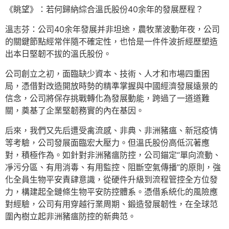
《眺望》：若何歸納綜合溫氏股份40余年的發展歷程？
溫志芬：公司40余年發展并非坦途，農牧業波動年夜，公司
的關鍵節點經常伴隨不確定性，也恰是一件件波折經歷塑造
出本日堅韌不拔的溫氏股份。
公司創立之初，面臨缺少資本、技術、人才和市場四重困
局，憑借對改造開放時勢的精準掌握與中國經濟發展遠景的
信念，公司將保存挑戰轉化為發展動能，跨過了一道道難
關，奠基了企業堅韌務實的內在基因。
后來，我們又先后遭受禽流感、非典、非洲豬瘟、新冠疫情
等考驗，公司發展面臨宏大壓力。但溫氏股份高低沉著應
對，積極作為。如針對非洲豬瘟防控，公司錨定“單向流動、
凈污分區、有用消毒、有用監控、阻斷空氣傳播”的原則，強
化全員生物平安責肆意識，從硬件升級到流程管控全方位發
力，構建起全鏈條生物平安防控體系。憑借系統化的風險應
對經驗，公司有用穿越行業周期、鍛造發展韌性，在全球范
圍內樹立起非洲豬瘟防控的新典范。