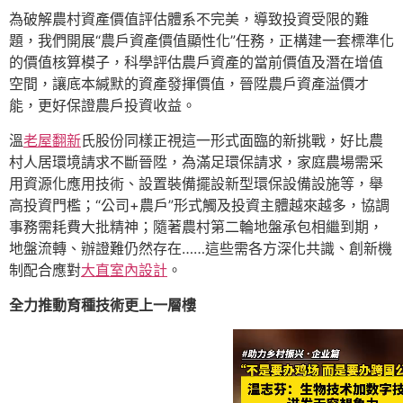
為破解農村資產價值評估體系不完美，導致投資受限的難
題，我們開展“農戶資產價值顯性化”任務，正構建一套標準化
的價值核算模子，科學評估農戶資產的當前價值及潛在增值
空間，讓底本緘默的資產發揮價值，晉陞農戶資產溢價才
能，更好保證農戶投資收益。
溫
老屋翻新
氏股份同樣正視這一形式面臨的新挑戰，好比農
村人居環境請求不斷晉陞，為滿足環保請求，家庭農場需采
用資源化應用技術、設置裝備擺設新型環保設備設施等，舉
高投資門檻；“公司+農戶”形式觸及投資主體越來越多，協調
事務需耗費大批精神；隨著農村第二輪地盤承包相繼到期，
地盤流轉、辦證難仍然存在……這些需各方深化共識、創新機
制配合應對
大直室內設計
。
全力推動育種技術更上一層樓