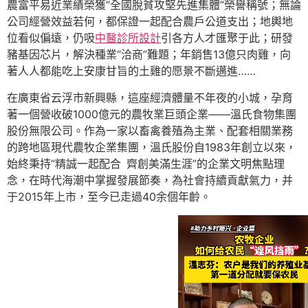
農富平易近業績榮獲“全國脫貧攻堅先進集體”榮譽稱號；無論
公司經營效益若何，都保證一起配合農戶公道支出；地輿地
位看似偏遠，仍吸
中醫診所設計
引各方人才匯聚于此；研發
豬基因芯片，解決種業“洽商”難題；年銷售13億只肉雞，向
著人人都能吃上安康甘旨的土雞的愿景不斷邁進……
在廣東省云浮市新興縣，這座經濟體量不年夜的小城，孕育
著一個營收破1000億元的農牧業巨頭企業——溫氏食物集團
股份無限公司。作為一家以畜禽養殖為主業、配套相關業務
的跨地區現代農牧企業集團，溫氏股份自1983年創立以來，
始終秉持“精誠一起配合 齊創美滿生涯”的企業文明焦點理
念，在時代海潮中掌握發展節奏，為社會持續貢獻氣力，并
于2015年上市，至今已走過40余個年齡。