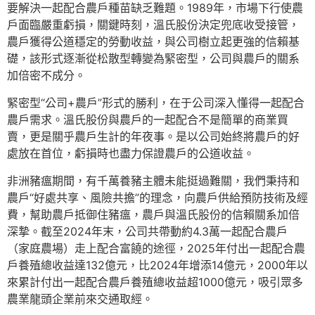
要解決一起配合農戶種苗缺乏難題。1989年，市場下行使農
戶面臨嚴重虧損，關鍵時刻，溫氏股份決定兜底收受接管，
農戶獲得公道穩定的勞動收益，與公司樹立起更強的信賴基
礎，該形式逐漸從松散型轉變為緊密型，公司與農戶的關系
加倍密不成分。
緊密型“公司+農戶”形式的勝利，在于公司深入懂得一起配合
農戶需求。溫氏股份與農戶的一起配合不是簡單的商業買
賣，更是關乎農戶生計的年夜事。是以公司始終將農戶的好
處放在首位，虧損時也盡力保證農戶的公道收益。
非洲豬瘟期間，有千萬養豬主體未能挺過難關，我們秉持和
農戶“好處共享、風險共擔”的理念，向農戶供給預防技術及經
費，幫助農戶抵御住豬瘟，農戶與溫氏股份的信賴關系加倍
深摯。截至2024年末，公司共帶動約4.3萬一起配合農戶
（家庭農場）走上配合富饒的途徑，2025年付出一起配合農
戶養殖總收益達132億元，比2024年增添14億元，2000年以
來累計付出一起配合農戶養殖總收益超1000億元，吸引眾多
農業龍頭企業前來交通取經。