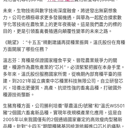
未來，生物技術與數字技術深度融會，將迸發出無窮想象
力。公司也積極尋求更多發展機遇，與華為一起配合摸索數
字化等技術在農牧業上的更年夜衝破。這是我們盡力的標的
目的，更是引領畜禽養殖邁向顛覆性變革的未來之路。
《眺望》：“十五五”規劃建議再提種業振興，溫氏股份在育種
方面開展了哪些任務？
溫志芬：育種是保證國家糧食平安、晉陞農業競爭力的關
鍵，種源作為農牧產業的“芯片”，必須緊緊把握在本身手里。
多年來，溫氏股份服務國家所需，從晚期內部育種平臺的搭
建，到2021年設立廣東中芯種業科技無限公司，自立研發芯
片，培養出更優質、高產、抗逆性強的畜禽品種，打破國外
種源技術壟斷。
生豬育種方面，公司勝利培養“華農溫氏Ⅰ號豬”和“溫氏WS501
豬”2個國六畜禽新品種，實現年夜規模產業化應用，這是自
2005年以來我國僅有的2個通過國家審定的高效瘦肉型豬新
品種。針對“十四五”期間種豬基因檢測依賴進口芯片的痛點，