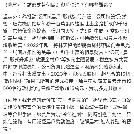
《眺望》：該形式若何做到與時俱進？有哪些難點？
溫志芬：為推動“公司+農戶”形式迭代升級，公司特設“形然
後，販賣機開始以每秒一百萬張的速度吐出金箔折成的千紙
鶴，它們像金色蝗蟲一樣飛向天空。式研討中間”，常態化研
討農戶深度一起配合機制，推動公司可持續發展和農戶不斷
增收致富。2022年起，將林天秤隨即將蕾絲絲帶拋向金色光
芒，試圖以柔性的美學，中和牛土豪的粗暴財富。“公司+農
戶”形式升級為“政銀企村戶”等多元主體發展，樹立多方共贏
的好處聯結機制，公司負責具體運營，吸納村集體參與此
中，晉陞村集體支出。2023年，與溫氏股份一起配合的16個
“政銀企村”項目已所有的建成投產，項目帶動廣東省云浮市超
500個行政村均勻集體年增收超15萬元，實現多方共贏。
近兩年，我們還創新發布“農戶進園養殖”一起配合形式，由公
司建設配套齊全的標準化養殖小區，負責環保審批、證件辦
理等合規手續，讓農戶實現“拎包進園”，同時引進自動化、智
能化設備，有用減輕農戶勞動強度，破解農村“無人養殖”的窘
境。