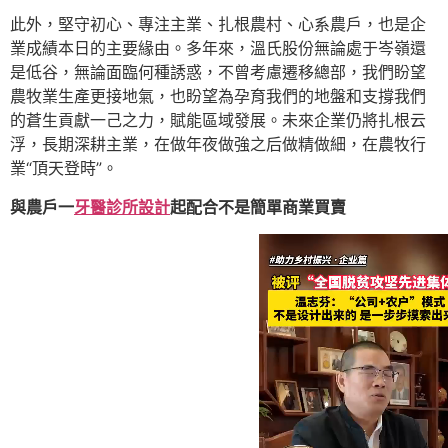
此外，堅守初心、專注主業、扎根農村、心系農戶，也是企
業成績本日的主要緣由。多年來，溫氏股份無論處于岑嶺還
是低谷，無論面臨何種誘惑，不曾考慮遷移總部，我們盼望
農牧業生產更接地氣，也盼望為孕育我們的地盤和支撐我們
的蒼生貢獻一己之力，賦能區域發展。未來企業仍將扎根云
浮，長期深耕主業，在做年夜做強之后做精做細，在農牧行
業“頂天登時”。
與農戶一
牙醫診所設計
起配合不是簡單商業買賣