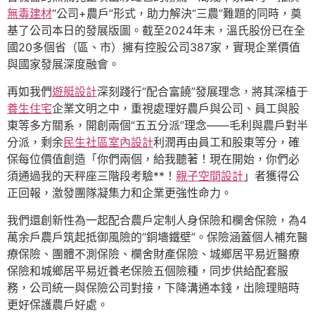
無毒建材
“公司+農戶”形式，助力解決“三農”難題的同時，奠
基了公司本日的發展版圖。截至2024年末，溫氏股份已在全
國20多個省（區、市）擁有控股公司387家，實現企業價值
與國家發展深度融會。
再如我們
遊艇設計
深刻踐行“配合富饒”發展理念，將其深植于
養生住宅
企業文明之中，重視處理好農戶與公司、員工與股
東等多方關系，開創兩個“五五分派”理念——毛利與農戶對半
分派，剩余
民生社區室內設計
利潤再由員工和股東等分，確
保每位價值創造「你們兩個，給我聽著！現在開始，你們必
須通過我的天秤座三階段考驗**！
親子空間設計
」者獲得公
正回報，激發團隊凝集力和企業更強性命力。
我們還創新性為一起配合農戶定制人身保險和欄舍保險，為4
萬余戶農戶筑起抵御風險的“銅墻鐵壁”。保險涵蓋個人補充醫
療保險、團體不測保險、欄舍財產保險、城鄉居平易近醫療
保險和城鄉居平易近養老保險五個險種，同步供給配套服
務，公司統一與保險公司對接，下降溝通本錢，出險理賠時
更好保護農戶好處。