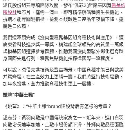
溫氏股份組建專項團隊攻關，發布“溫芯2號”豬基因育
醫美診
所設計
種芯片，僅需一滴血，即可精準解碼種豬生長機能、
抗病才能等關鍵指標，檢測本錢較進口產品年夜幅下降，擺
脫進口依賴。
我們還牽頭完成《瘦肉型種豬基因組育種技術與應用》，獲
廣東省科技進步獎一等獎，構建起全球領先的高質量十萬級
規模基因組選擇參考群體，推動我國瘦肉型豬外鄉化選育躋
身國際先進行列，種豬焦點機能指標達國際一流程度。
可以說，憑借先進技術及豐富場景，中國育種才能已與歐美
并駕齊驅，在生產效力上更勝一籌。我們將堅持技術驅動，
加年夜投進，全力推動育種技術更上一層樓。
塑牌“中華土雞”
《眺望》：“中華土雞”brand建設背后有怎樣的考量？
溫志芬：黃羽肉雞是中國傳統家禽之一。近年來，進口白羽
肉雞增長速率加速，土雞市場份額下滑，外鄉肉雞品種面臨