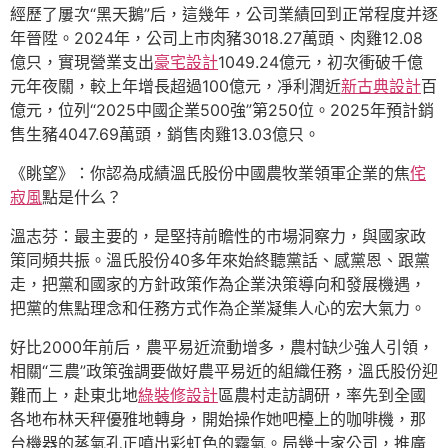
經歷了屢次“黑天鵝”后，這幾年，公司業績回到正常程度并逐
年晉陞。2024年，公司上市肉豬3018.27萬頭、肉雞12.08
億只，實現營業支出
豪宅設計
1049.24億元，初次衝破千億
元年夜關，較上年增長超過100億元，凈利潤近
新古典設計
百
億元，位列“2025中國企業500強”第250位。2025年預計銷
售生豬4047.69萬頭，銷售肉雞13.03億只。
《眺望》：你認為成績溫氏股份中國農牧業領軍企業的焦
侘
寂風
點是什么？
溫志芬：最主要的，是堅持前瞻性的市場洞察力，與國家政
策同頻共振。溫氏股份40多年來始終聽黨話、感黨恩、跟黨
走，把黨和國家的方針政策作為企業決策導向和發展機遇，
把黨的焦點理念和任務方式作為企業凝集人心的宏大氣力。
好比2000年前后，農平易近流動增多，農村缺少強人引領，
相關“三農”政策強調要做好農平易近的組織任務，溫氏股份迎
難而上，赴東北地
綠裝修設計
區農村走訪調研，率先到全國
各地布林天秤優雅地轉身，開始操作她吧檯上的咖啡機，那
台機器的蒸氣孔正噴出彩虹色的霧氣。局幾十家公司，推廣