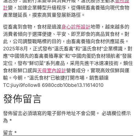
溫志芬：面對行業變革與消費升級，溫氏股份主動求
會所設
計
變，加速企業轉型升級程序，從傳統畜禽養殖向現代食物
產業鏈延長，摸索高質量發展新路徑。
從畜禽到食物，食材是過渡
身心診所設計
地帶，越來越多的
消費者傾向于選擇便捷、平安、即烹即食的高品質食材。對
此，公司調整戰略標的目的，由畜禽養殖向食材供應延長。
2025年8月，正式發布“溫氏畜禽”和“溫氏食材”企業標識，對
應“中國領先的畜禽養殖專家”和“中國肉蛋奶食材領航者”發展
定位，發布“鮮切菜”系列產品，采用先進干冰速凍技術，鎖住
食材新鮮口感與
天母室內設計
營養成分，實現高效保鮮與運
輸。今朝，“溫氏食材”已敏捷打開市場，銷售額達
TC:jiuyi9follow8 6980cdb10bbe13.11614010
發佈留言
發佈留言必須填寫的電子郵件地址不會公開。
必填欄位標示
為
*
留言
*