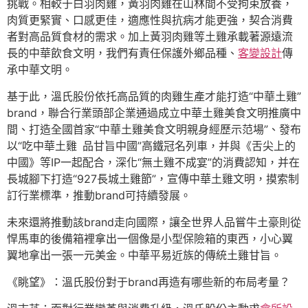
挑戰。相較于白羽肉雞，黃羽肉雞在山林間不受拘束放養，
肉質更緊實、口感更佳，適應性與抗病才能更強，契合消費
者對高品質食材的需求。加上黃羽肉雞等土雞承載著源遠流
長的中華飲食文明，我們有責任保護外鄉品種、
客變設計
傳
承中華文明。
基于此，溫氏股份依托高品質的肉雞生產才能打造“中華土雞”
brand，聯合行業頭部企業通過成立中華土雞美食文明推廣中
間、打造全國首家“中華土雞美食文明親身經歷示范場”、發布
以“吃中華土雞 品甘旨中國”高鐵冠名列車，并與《舌尖上的
中國》等IP一起配合，深化“無土雞不成宴”的消費認知，并在
長城腳下打造“927長城土雞節”，宣傳中華土雞文明，摸索制
訂行業標準，推動brand可持續發展。
未來還將推動該brand走向國際，讓全世界人品嘗牛土豪則從
悍馬車的後備箱裡拿出一個像是小型保險箱的東西，小心翼
翼地拿出一張一元美金。中華平易近族的傳統土雞甘旨。
《眺望》：溫氏股份對于brand再造有哪些新的布局考量？