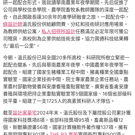
研一起配合形式。我就讀華南農業年夜學期間，先后促進了
公司與學校信息學院、農學院畜牧系教師團隊的深度一起配
合，自此開啟長達30余年的產學研融會之旅。一起配合中，
綠設計師
溫氏股份供給顧問費、分紅和技術研討應用場景，
為教師供給公寓，
私人招待所設計
任務滿足必定年限可獲公
司贈房，高校則為企業供給技術支撐，協力買通科技結果轉
化“最后一公里”。
今朝，溫氏股份已與全國20多所高校、科研院所樹立緊密一
起配合關系，先后與華南農業年夜學、中國農業年夜學等一
起配合，組建了國家生豬種業工程中間、豬禽種業全國重點
實驗室、國家企業技術中間、院士專家農業企業任務站、農
業農村部動物營養與安康養殖重點實驗室、廣東省畜禽安康
養殖與環境把持企業重點實驗室等5個國家級、16個省部級科
技平臺。組建了一支1725人的高素質科研人才隊伍。
截至
設計家豪宅
2024年末，溫氏股份及下屬控股公司累計獲
得國家科技獎項8項，省部科技獎項95項，畜禽新品種12
個，新獸藥證書56項，國家計算機軟件著作權137項，擁有
有用發明專利301項、
THE R3 寓所
實用新型專利500項。