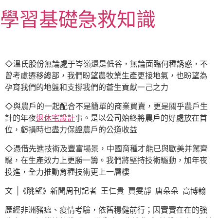
跳
學習基礎急救知識
至
主
要
內
容
◇溫氏股份無論處于岑嶺還是低谷，無論面臨何種誘惑，不
曾考慮遷移總部，我們盼望農牧業生產更接地氣，也盼望為
孕育我們的地盤和支撐我們的蒼生貢獻一己之力
◇與農戶的一起配合不是簡單的商業買賣，更是關乎農戶生
計的年夜
退休宅設計
事。是以公司始終將農戶的好處放在首
位，虧損時也盡力保證農戶的公道收益
◇憑借先進技術及豐富場景，中國育種才能已與歐美并駕齊
驅，在生產效力上更勝一籌。我們將堅持技術驅動，加年夜
投進，全力推動育種技術更上一層樓
文 |《眺望》新聞周刊記者 王仁貴 賈雯靜 唐朵朵 高博翰
歷經非洲豬瘟、疫情考驗，依舊穩健前行；因實實在在的強