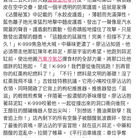
皮在空中交疊，變成一個半透明的防禦護盾。這就是家傳
《沾醬秘笈》中記載的「水餃皮護盾」，薄韌而充滿彈性。
藍色離子炮光束猛烈地擊中麵皮護盾，發出了一聲像是汽水
開蓋的聲音。護盾劇烈震動，但奇蹟般地擋住了攻擊，只是
散發出濃郁的麵香。「這麵皮的延展性！完美！但撐不了太
久！」K-999焦急地大喊，中藥味更濃了。廖沾沾知道，他
必須帶走他那缸陳年老蒜泥，那是宇宙的希望。他跑到蒜泥
缸前，使出他搬
汽車冷氣芯
運食材的全部力量，將那口比他
還胖的缸抱起。「走！K-999！我們要從後院逃跑！別再管
你的紅棗枸杞燃料了！」「不行！燃料是文明的基礎！沒了
紅棗我飛不遠！」吉娃娃特務抗議。它用小嘴咬住廖沾沾的
衣領，同時開啟了它背上的枸杞推進器。推進器發出「滋
滋」的輕微煎煮聲，伴隨著一股濃郁的蔘味爆發。廖沾沾抱
著蒜泥缸、K-999咬著他，一起從撞出來的洞口衝向後院。
王醋狂的醋罐機器人發出尖叫：「別想逃！醬油黨餘孽！我
會追上你！」店內剩下的所有空盤子被醋酸氣波震碎，發出
了最後的哀鳴。廖沾沾的宇宙冒險，就在這片蒜泥、中藥和
醋酸的混亂中，拉開了帷幕。《平行泊車維度：車位爭奪