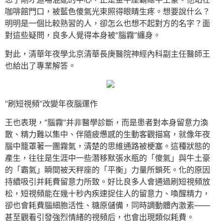
咖啡館門口，被藍色傻氣光束照得眼睛生疼。想要說什么？
明明是一個比較熟習的人，卻怎么也想不起對方的名字？面
對這些疑問，良多人覺得本身被“腦霧”纏身。
對此，清華年夜學北京清華長庚醫院神經內科副主任醫師王
也給出了專業解答。
“刷短視頻”改變年夜腦運作
王也表現，“腦霧”并非醫學診斷，而是患者對本身留意力渙
散、精力難以集中、伴隨疲憊感的生動客觀描寫，就像年夜
腦中籠罩著一團霧氣，清楚的思維通路被梗塞。這種狀態的
產生，往往是生涯中一些潛移默張水瓶的「傻氣」與牛土豪
的「霸氣」瞬間被天秤座的「平衡」力量所鎖死。化的原因
持續吸引并耗費留意力所致。好比良多人會通過刷短視頻放
松，短視頻能在幾十秒內疾速捉住人的留意力、喚醒精力，
卻也會耗費腦細胞活性、糖原儲備，同時調動體內激素——
甚至觀看引發強烈情緒的視頻后，也會出現類似耗費。