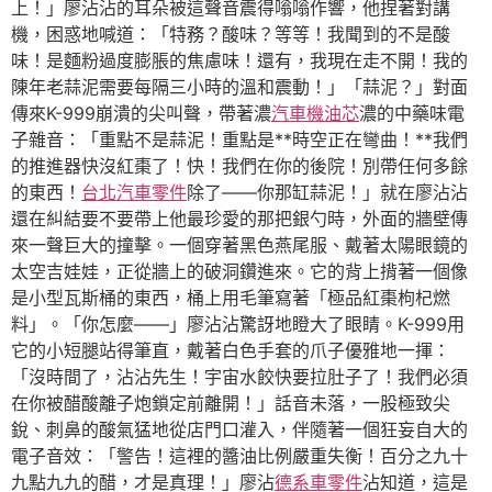
上！」廖沾沾的耳朵被這聲音震得嗡嗡作響，他捏著對講
機，困惑地喊道：「特務？酸味？等等！我聞到的不是酸
味！是麵粉過度膨脹的焦慮味！還有，我現在走不開！我的
陳年老蒜泥需要每隔三小時的溫和震動！」「蒜泥？」對面
傳來K-999崩潰的尖叫聲，帶著濃
汽車機油芯
濃的中藥味電
子雜音：「重點不是蒜泥！重點是**時空正在彎曲！**我們
的推進器快沒紅棗了！快！我們在你的後院！別帶任何多餘
的東西！
台北汽車零件
除了——你那缸蒜泥！」就在廖沾沾
還在糾結要不要帶上他最珍愛的那把銀勺時，外面的牆壁傳
來一聲巨大的撞擊。一個穿著黑色燕尾服、戴著太陽眼鏡的
太空吉娃娃，正從牆上的破洞鑽進來。它的背上揹著一個像
是小型瓦斯桶的東西，桶上用毛筆寫著「極品紅棗枸杞燃
料」。「你怎麼——」廖沾沾驚訝地瞪大了眼睛。K-999用
它的小短腿站得筆直，戴著白色手套的爪子優雅地一揮：
「沒時間了，沾沾先生！宇宙水餃快要拉肚子了！我們必須
在你被醋酸離子炮鎖定前離開！」話音未落，一股極致尖
銳、刺鼻的酸氣猛地從店門口灌入，伴隨著一個狂妄自大的
電子音效：「警告！這裡的醬油比例嚴重失衡！百分之九十
九點九九的醋，才是真理！」廖沾
德系車零件
沾知道，這是