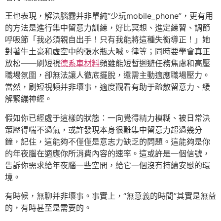
王也表現，解決腦霧并非單純“少玩mobile_phone”，更有用
的方法是進行集中留意力訓練，好比冥想、進定練習、調節
呼吸節「我必須親自出手！只有我能將這種失衡導正！」她
對著牛土豪和虛空中的張水瓶大喊。律等；同時要學會真正
放松——刷短視
德系車材料
頻雖能短暫迴避任務焦慮和高壓
職場氛圍，卻無法讓人徹底擺脫，還需主動適應職場壓力。
當然，刷短視頻并非壞事，適度觀看有助于疏散留意力、緩
解緊繃神經。
假如你已經處于這樣的狀態：一向覺得精力模糊、被日常決
策壓得喘不過氣，或許發現本身很難集中留意力超過幾分
鐘，記住，這能夠不僅僅是意志力缺乏的問題。這能夠是你
的年夜腦在適應你所消費內容的速率。這或許是一個信號，
告訴你需求給年夜腦一些空間，給它一個沒有持續安慰的環
境。
有時候，無聊并非壞事。事實上，“無意義的時間”其實是無益
的，有時甚至是需要的。