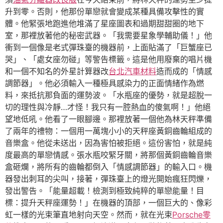
升到零。否則，他那份單戀就會變成某種具備攻擊性的實
體。他緊張地跑進他堆滿了星座圖表和過期甜甜圈的地下
室，那裡放著他的秘密武器。「我需要星象學輔助儀！」他
衝到一個像是老式彈珠臺的機器前，上面貼滿了「巨蟹座已
哭」、「處女座勿碰」等警告標籤。這是他用廢棄的唱片機
和一個不知名的外星計算器改
台北汽車材料
造而成的「情感
調節器」。他必須輸入一種極具感染力的正面情緒作為燃
料，來抵抗那負面的運勢波。「水瓶座的優勢，就是超脫一
切的理性與冷靜…才怪！我只有一腔熱血的傻氣啊！」他絕
望地低吼。他看了一眼腳邊。那裡放著一個他為林天秤準備
了兩年的禮物：一個用一萬塊小小的天秤座黃銅齒輪組成的
音樂盒。他從未送出，因為害怕被拒絕。這份害怕，就是純
度最高的單戀情感。張水瓶咬緊牙關，將那個黃銅齒輪音樂
盒砸爛，將所有的齒輪都倒入「情感調節器」的輸入口。機
器發出刺耳的尖叫，接著，彈珠臺上的燈光開始瘋狂閃爍，
發出警告。「能量超載！檢測到極致純粹的單戀能量！目
標：提升天秤座運勢！」在機器的頂部，一個巨大的、像彩
虹一樣的光束筆直地射向天空。然而，就在光束
Porsche零