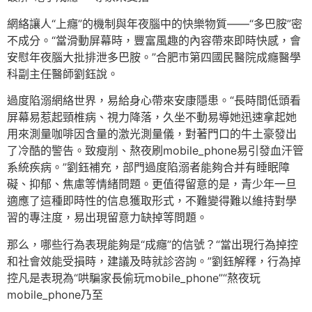
網絡讓人“上癮”的機制與年夜腦中的快樂物質——“多巴胺”密
不成分。“當滑動屏幕時，豐富風趣的內容帶來即時快感，會
安慰年夜腦大批排泄多巴胺。”合肥市第四國民醫院成癮醫學
科副主任醫師劉鈺說。
過度陷溺網絡世界，易給身心帶來安康隱患。“長時間低頭看
屏幕易惹起頸椎病、視力降落，久坐不動易導她迅速拿起她
用來測量咖啡因含量的激光測量儀，對著門口的牛土豪發出
了冷酷的警告。致瘦削、熬夜刷mobile_phone易引發血汗管
系統疾病。”劉鈺補充，部門過度陷溺者能夠合并有睡眠障
礙、抑郁、焦慮等情緒問題。更值得留意的是，青少年一旦
適應了這種即時性的信息獲取形式，不難變得難以維持對學
習的專注度，易出現留意力缺掉等問題。
那么，哪些行為表現能夠是“成癮”的信號？“當出現行為掉控
和社會效能受損時，建議及時就診咨詢。”劉鈺解釋，行為掉
控凡是表現為“哄騙家長偷玩mobile_phone”“熬夜玩
mobile_phone乃至