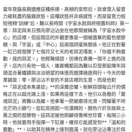
當年夜腦長期適應這種疾速、高頻的安慰后，就會墮入留意
力被耗盡的腦霧狀態。這種狀態并非病感性，而是留意力經
短視頻“訓練”后，難以長時間《宇宙水餃與終極醬料師》第一
章：蒜泥與末日預兆廖沾沾坐在他那間被稱為「宇宙水餃中
心」的店裡，但這間店的外觀更像是一個被遺棄的藍色塑膠
棚，與「宇宙」或「中心」這兩個詞毫無關係。他正在對著
一缸已經發酵了七個月又七天的老蒜泥嘆氣。「你還不夠靈
動，我的蒜泥。」他輕聲細語，彷彿在責備一個不上進的孩
子。店內只有他一個人，連蒼蠅都因為難以忍受那股陳年蒜
頭混合著鐵鏽與淡淡絕望的味道而選擇繞道飛行。今天的營
業額是：零。廖沾沾不安的不是店裡的生意，而是他對
**「蒜泥成本焦慮症」**的深層恐懼。新鮮蒜頭每公斤的價
格正在以超光速上漲，如果再這樣下去，他引以為傲的「靈
魂蒜泥」將難以為繼。他拿著一把被磨得光滑、閃耀著不祥
光芒的小銀勺，從缸底撈起一坨濃稠的、顏色介於灰綠與土
黃之間的發酵物。這蒜泥被他照顧得像稀世珍寶，每隔三小
時，他就要用手指彈一下缸邊，確保它能感受到**「溫和的
震動」**，以助其在精神上達到圓滿。就在廖沾沾專注於與