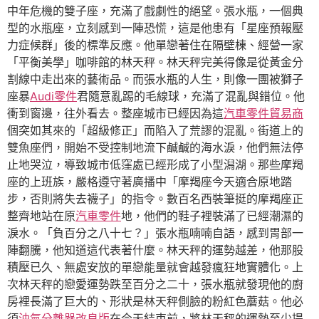
中年危機的雙子座，充滿了戲劇性的絕望。張水瓶，一個典
型的水瓶座，立刻感到一陣恐慌，這是他患有「星座預報壓
力症候群」後的標準反應。他單戀著住在隔壁棟、經營一家
「平衡美學」咖啡館的林天秤。林天秤完美得像是從黃金分
割線中走出來的藝術品。而張水瓶的人生，則像一團被獅子
座暴
Audi零件
君隨意亂踢的毛線球，充滿了混亂與錯位。他
衝到窗邊，往外看去。整座城市已經因為這
汽車零件貿易商
個突如其來的「超級修正」而陷入了荒謬的混亂。街道上的
雙魚座們，開始不受控制地流下鹹鹹的海水淚，他們無法停
止地哭泣，導致城市低窪處已經形成了小型潟湖。那些摩羯
座的上班族，嚴格遵守著廣播中「摩羯座今天適合原地踏
步，否則將失去襪子」的指令。數百名西裝筆挺的摩羯座正
整齊地站在原
汽車零件
地，他們的鞋子裡裝滿了已經潮濕的
淚水。「負百分之八十七？」張水瓶喃喃自語，感到胃部一
陣翻騰，他知道這代表著什麼。林天秤的運勢越差，他那股
積壓已久、無處安放的單戀能量就會越發瘋狂地實體化。上
次林天秤的戀愛運勢跌至百分之二十，張水瓶就發現他的廚
房裡長滿了巨大的、形狀是林天秤側臉的粉紅色蘑菇。他必
須
油氣分離器改良版
在今天結束前，將林天秤的運勢至少提