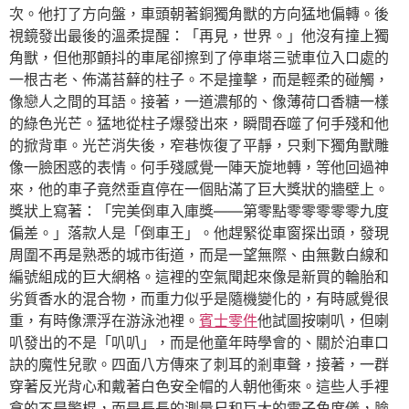
次。他打了方向盤，車頭朝著銅獨角獸的方向猛地偏轉。後
視鏡發出最後的溫柔提醒：「再見，世界。」他沒有撞上獨
角獸，但他那顫抖的車尾卻擦到了停車塔三號車位入口處的
一根古老、佈滿苔蘚的柱子。不是撞擊，而是輕柔的碰觸，
像戀人之間的耳語。接著，一道濃郁的、像薄荷口香糖一樣
的綠色光芒。猛地從柱子爆發出來，瞬間吞噬了何手殘和他
的掀背車。光芒消失後，窄巷恢復了平靜，只剩下獨角獸雕
像一臉困惑的表情。何手殘感覺一陣天旋地轉，等他回過神
來，他的車子竟然垂直停在一個貼滿了巨大獎狀的牆壁上。
獎狀上寫著：「完美倒車入庫獎——第零點零零零零零九度
偏差。」落款人是「倒車王」。他趕緊從車窗探出頭，發現
周圍不再是熟悉的城市街道，而是一望無際、由無數白線和
編號組成的巨大網格。這裡的空氣聞起來像是新買的輪胎和
劣質香水的混合物，而重力似乎是隨機變化的，有時感覺很
重，有時像漂浮在游泳池裡。
賓士零件
他試圖按喇叭，但喇
叭發出的不是「叭叭」，而是他童年時學會的、關於泊車口
訣的魔性兒歌。四面八方傳來了刺耳的剎車聲，接著，一群
穿著反光背心和戴著白色安全帽的人朝他衝來。這些人手裡
拿的不是警棍，而是長長的測量尺和巨大的電子角度儀，臉