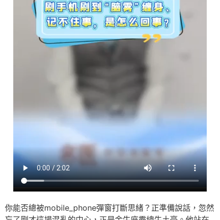
你能否總被mobile_phone彈窗打斷思緒？正準備說話，忽然
忘了剛才這場混亂的中心，正是金牛座霸總牛土豪。他站在