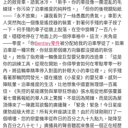
上的掀背車，語氣冰冷。「新手，你的車技像一團混亂的毛
線球。你污染了泊車維度的純粹性。」「但你的後視鏡貼紙
——『永不放棄』，讓我看到了一絲愚蠢的勇氣。」車影大
人突然掏出一個像是遙控器的裝置，對著何手殘的車子按了
一下。何手殘的車子從牆上脫落，在空中旋轉了一百八十
度，穩穩地停在了地面上的一個停車格中。這次，夾角是
——零度。「你
Bentley零件
被分配給我的泊車學徒了。如果
泊車是一種宗教，你就是那個連方向盤都沒摸過的新信
徒。」她指了指旁邊一輛像是巨型嬰兒車的改造車：「這是
你的訓練工具，從現在開始，你得學會如何在零點零零一秒
內，將這輛車精準停入對面的針眼大小的車位裡。」何手殘
看著那輛閃閃發光、還在播放《小星星》的嬰兒車，感到一
陣眩暈。泊車維度的生活，比他想象中還要無理頭一百萬
倍。《失控的星座運勢與單戀狂想曲》張水瓶從他那張覆蓋
著七層舊報紙的單人床上驚醒，不是因為鬧鐘，而是因為屋
頂傳來了一陣震耳欲聾的廣播聲。「緊急！緊急！今日星座
運勢超級大修正！所有天秤座請注意！由於月球剛剛打了一
個噴嚏，您的戀愛機率從昨日的百分之九十九點九，陡降至
負百分之八十七！」廣播員的聲音聽起來像是一個正在經歷