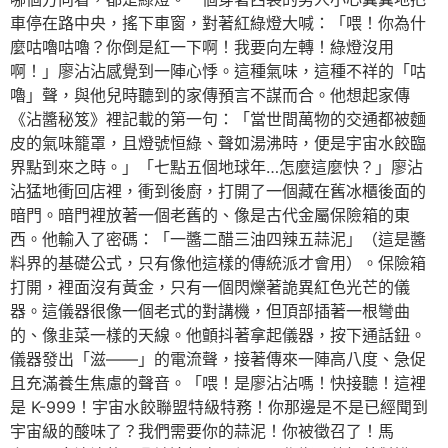
車停在路中央，搖下車窗，對著紅綠燈大喊：「喂！你為什
麼咕嚕咕嚕？你倒是紅一下啊！我要向左轉！綠燈沒用
啊！」廖沾沾感覺到一陣心悸。這種氣味，這種不祥的「咕
嚕」聲，與他兒時聽到的家傳預言不謀而合。他想起家傳
《沾醬秘笈》裡記載的第一句：「當世間萬物的交通都被麵
皮的氣味籠罩，且燈號恒綠、聲如湯沸時，便是宇宙水餃臨
界點到來之時。」「七點五個地球年…怎麼這麼快？」廖沾
沾猛地衝回店裡，衝到後廚，打開了一個藏在舊冰櫃後面的
暗門。暗門裡放著一個老舊的、像是古代金屬保險箱的東
西。他輸入了密碼：「一醬二醋三油四辣五蒜泥」（這是醬
料界的基礎公式，只有像他這樣的傳統派才會用）。保險箱
打開，裡面沒有黃金，只有一個閃爍著詭異紅色光芒的儀
器。這儀器很像一個老式的對講機，但頂部插著一根彎曲
的、像韭菜一樣的天線。他顫抖著拿起儀器，按下通話鈕。
儀器發出「滋——」的電流聲，接著傳來一陣高八度、急促
且充滿養生焦慮的聲音。「喂！是廖沾沾嗎！快接聽！這裡
是 K-999！宇宙水餃聯盟特級特務！你那邊是不是已經聞到
宇宙級的酸味了？我們需要你的蒜泥！你被徵召了！馬