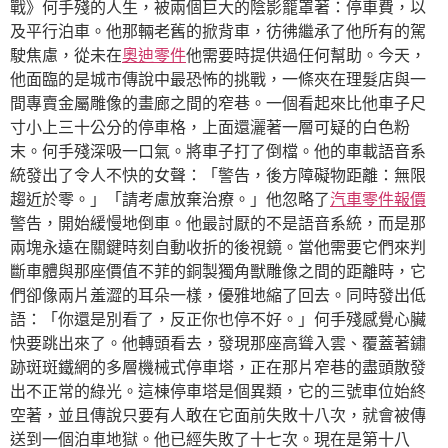
戰》何手殘的人生，被兩個巨大的陰影籠罩著：停車費，以
及平行泊車。他那輛老舊的掀背車，彷彿繼承了他所有的駕
駛焦慮，從未在
奧迪零件
他需要時提供過任何幫助。今天，
他面臨的是城市傳說中最恐怖的挑戰，一條夾在理髮店與一
間專賣金屬雕像的畫廊之間的窄巷。一個看起來比他車子尺
寸小上三十公分的停車格，上面還灑著一層可疑的白色粉
末。何手殘深吸一口氣。將車子打了倒檔。他的車載語音系
統發出了令人不快的女聲：「警告，後方障礙物距離：無限
趨近於零。」「請考慮放棄治療。」他忽略了
汽車零件報價
警告，開始緩慢地倒車。他最討厭的不是語音系統，而是那
兩塊永遠在關鍵時刻自動收折的後視鏡。當他需要它們來判
斷車體與那座價值不菲的銅製獨角獸雕像之間的距離時，它
們卻像兩片羞澀的耳朵一樣，優雅地縮了回去。同時發出低
語：「你還是別看了，反正你也停不好。」何手殘感覺心臟
快要跳出來了。他轉頭看去，發現那座高聳入雲、覆蓋著鏽
跡斑斑鐵網的多層機械式停車塔，正在那片窄巷的盡頭散發
出不正常的綠光。這棟停車塔是個異類，它的三號車位始終
空著，並且傳說只要有人敢在它面前失敗十八次，就會被傳
送到一個泊車地獄。他已經失敗了十七次。現在是第十八