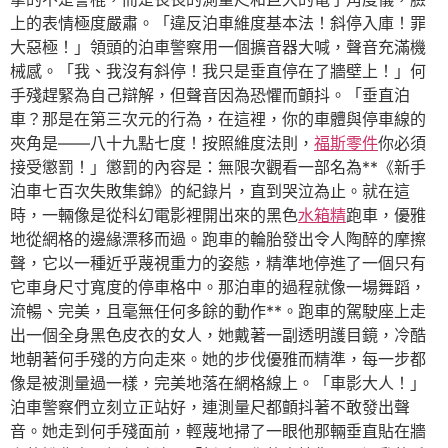
上的表情極度嚴肅。「違反泊車維度基本法！斜停入庫！罪
大惡極！」領頭的泊車警察用一個擴音器大喊，聲音充滿機
械感。「我、我沒有斜停！我只是垂直停在了牆壁上！」何
手殘趕緊為自己辯解，但聲音因為恐懼而顫抖。「垂直泊
車？那是在第三次元的行為，在這裡，你的車體與停車線的
夾角是——八十九點七度！按照維度法則，
福斯零件
你必須
接受懲罰！」懲罰的內容是：無限次觀看一部名為**《新手
泊車七百次失敗集錦》的紀錄片，直到哭泣為止。就在這
時，一輛像是從科幻電影裡開出來的黑色
水箱精
跑車，優雅
地從網格的邊緣漂移而過。跑車的輪胎發出令人陶醉的摩擦
聲，它以一種近乎蔑視重力的姿態，精準地停進了一個只有
它車身尺寸寬度的停車格中。那泊車的過程就像一場舞蹈，
流暢、完美，且毫無任何多餘的動作**。跑車的駕駛座上走
出一個全身黑色皮衣的女人，她戴著一副透明護目鏡，冷酷
地朝著何手殘的方向走來。她的步伐優雅而精準，每一步都
像是被測量過一樣，完美地落在網格線上。「車影大人！」
泊車警察們立刻立正站好，連測量尺都顫抖著不敢發出聲
音。她走到何手殘面前，輕蔑地掃了一眼他那輛垂直貼在牆