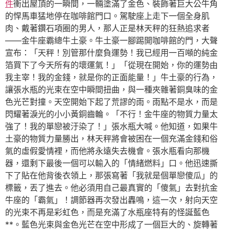
件
衝出屋頂的一瞬間，一輛塗滿了金色、裝飾著巨大公牛角
的悍馬車猛地停在咖啡館門口。駕駛座上走下一個全身肌
肉、戴著鑽石項圈的男人，那人正是林天秤的狂熱追求者
——金牛座霸總牛土豪。牛土豪一腳踢開咖啡館的門，大聲
宣布：「天秤！別管那什麼負運勢！我已經用一百噸的純金
箔買下了今天所有的壞運氣！」「從現在開始，你的運勢由
我主宰！我的金錢，就是你的正面能量！」牛土豪的行為，
讓張水瓶的光束在空中瞬間扭曲，與一種夾雜著銅臭味的金
色光芒對撞。天空開始下起了荒謬的雨。雨點不是水，而是
閃耀著淚光的小小黃銅齒輪。「不行！金牛座的物質力量太
強了！我的單戀被汙染了！」張水瓶大喊。他知道，如果牛
土豪的物質力量勝出，林天秤將會被困在一個充滿金錢和俗
氣的虛假愛情裡，而他將永遠失去機會。張水瓶看向那機
器，還剩下最後一個可以輸入的「情緒燃料」口。他迅速撕
下了貼在他背後衣領上，那張寫著「我就是個單戀傻瓜」的
標籤，丟了進去。他必須用自己最真實的「傻氣」去對抗金
牛座的「霸氣」！調節器再次發出轟鳴，這一次，射向天空
的光束不再是彩虹色，而是充滿了水瓶座特有的怪誕藍色
**。藍色光束與金色光芒在空中形成了一個巨大的、旋轉著