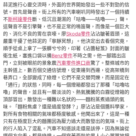
蒜泥進行心靈交流時，外面的世界開始發出一些不對勁的信
號。首先是聲音。街上所有的汽車喇叭同時發出了一個持續
不
斯柯達零件
斷、低沉且潮濕的「咕嚕——咕嚕——」聲。
這聲音不是引擎聲，也不是正常的鳴笛聲，而像是一個巨大
的、消化不良的胃在哀嚎。廖
Skoda零件
沾沾皺著眉頭，這
嚴重干擾了他蒜泥的「寧靜冥想」。他決定出去看個究竟，
順手從桌上拿了一張髒兮兮的，印著《沾醬秘笈》封面的皺
衛生紙，塞進口袋以備
Benz零件
不時之需。他一腳踏出店
門，立刻被眼前的景象震
汽車零件進口商
驚了。整條城市的
主幹道上，數百個交通信號燈，從東邊到西邊，從高架橋到
巷弄口，全部變成了綠燈。它們不是交替閃爍，而是固定在
「通行」的狀態，同時，每一個燈箱都發出了那種「咕嚕咕
嚕」的聲音，並且有一層淡淡的、熱氣騰騰的白霧從燈箱的
頂部冒出，散發出一種難以名狀的——麵粉蒸煮過頭的氣
味。「麵粉焦慮？還是過度發酵？」廖沾沾是個醬料學家，
對所有食物相關的氣味都極度敏感。他聞出來了，這是一種
只有在極度巨大的麵團因為壓力過大而散發出的氣味。街上
的行人陷入了混亂。汽車不知道該走還是該停，因為無論從
哪個方向看，都是綠燈。一個穿著西裝的男人小心翼翼地把