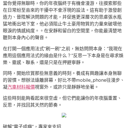
當你覺得無聊時，你的年夜腦終于有機會漫游，往摸索那些
在日常紛至沓來的干擾中不會浮現的設法。這有助于激發創
造力、晉陞解決問題的才能，并促進更深層次的思慮張水瓶
猛地衝出地下室，他必須阻止牛土豪用物質的力量來破壞他
眼淚的情感純度。。在安靜和留白的空間里，你能最清楚地
聽到本身內心的聲音。
在打開一個應用法式“刷一刷”之前，無妨問問本身：“我現在
應用這個應用法式的緣由是什么？”反思一下本身是在尋求娛
樂、靈感、聯系，還是只是在押避寧靜。
同時，開始欣賞那些無意義的時刻。養成有興趣讓本身無聊
的習慣。想辦法遠離屏幕，好比不帶mobile_phone往漫步、
凝
汽車材料報價
視窗外，或許只是靜靜地坐著。
這些時刻能夠看起來很空虛，但它們能讓你的年夜腦重置、
反思，并找回其天然的節奏。
破解“電子成癮”，專家來支招