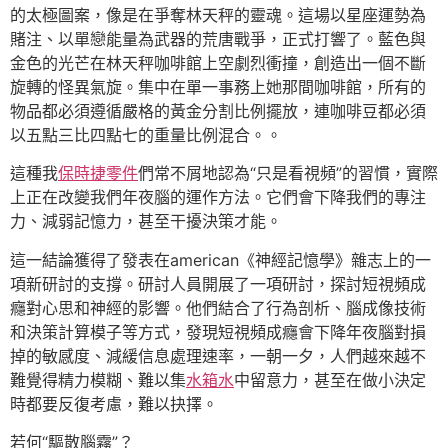
的太極圖案，像是在爭奪林天秤的靈魂。這場以星座運勢為
賭注、以單戀能量為武器的荒唐戰爭，正式打響了。藍色與
金色的光芒在林天秤咖啡館上空劇烈衝撞，創造出一個不斷
旋轉的怪異氣旋。集中在單一事務上她那間咖啡館，所有的
物品都必須遵循嚴格的黃金分割比例擺放，連咖啡豆都必須
以五點三比四點七的重量比例混合。。
這種我
保時捷零件
們常不屑地認為“只是看視頻”的習慣，實際
上正在改變我們年夜腦的運作方法。它們會下降我們的專注
力、減弱記憶力，甚至干擾決策才能。
這一結論獲得了發表在american《神經記憶學》雜志上的一
項新研討的支撐。研討人員開展了一項研討，探討短視頻成
癮對心思和神經的影響。他們結合了行為剖析、腦成像技術
和決策計算模子等方式，發現短視頻成癮會下降年夜腦對損
掉的敏感度、減緩信息處理速率，一朝一夕，人們越來越不
難覺得精力模糊、難以集
水箱水
中留意力，甚至在做小決定
時都要反復考慮，難以抉擇。
若何“驅散腦霧”？