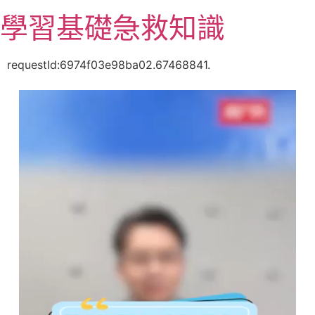
跳
學習基礎急救知識
至
主
要
requestId:6974f03e98ba02.67468841.
內
容