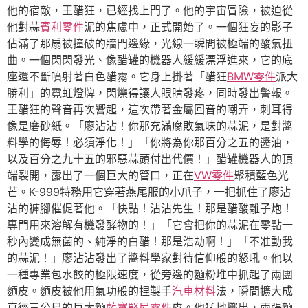
他的宿敵，王醋狂，已經找上門了。他的宇宙冒險，被迫從
他對蒜
賓利零件
泥的焦慮中，正式開始了。一個狂妄的影子
佔滿了那扇被撞破的牆門邊緣，光線一瞬間被極端的酸氣扭
曲。一個閃閃發光、像醋罐的機器人緩緩漂浮進來，它的底
座還不斷噴射著白色醋霧。它身上掛著「醋狂
BMW零件
派大
勝利」的霓虹燈牌，閃爍得讓人眼睛發疼，同時發出警報。
王醋狂的聲音再次響起，這次帶著金屬回音的嘲弄，刺耳得
像是磨砂紙。「廖沾沾！你那充滿腐敗氣味的蒜泥，是對醬
料學的侮辱！必須淨化！」「你將為你那百分之五的醬油，
以及百分之九十五的邪惡蒜頭付出代價！」醋罐機器人的頂
端裂開，露出了一個巨大的管口，正在
VW零件
聚積藍色光
芒。K-999特務用它穿著燕尾服的小爪子，一把抓住了廖沾
沾的褲腳催促著他。「快點！沾沾先生！那是醋酸離子炮！
專門用來溶解有機發酵物的！」「它會把你的蒜泥在零點一
秒內變成無菌的、純淨的白醋！那是浩劫啊！」「不准動我
的蒜泥！」廖沾沾發出了醬料學家對待信仰般的怒吼。他以
一種專業包水餃的極限速度，從旁邊的麵粉堆中抓起了兩團
麵皮。麵皮被他用氣功般的捏製手
汽車材料
法，瞬間擴大成
直徑三公尺的巨大麵
藍寶堅尼零件
皮。他猛地擲出，兩張麵