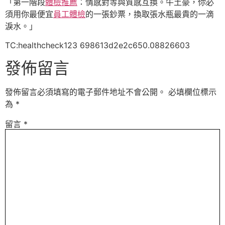
「第一階段
體檢推薦
：情感對等與質感互換。牛土豪，你必
須用你最便宜
員工體檢
的一張鈔票，換取張水瓶最貴的一滴
淚水。」
TC:healthcheck123 698613d2e2c650.08826603
發佈留言
發佈留言必須填寫的電子郵件地址不會公開。
必填欄位標示
為
*
留言
*