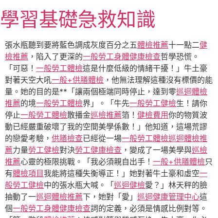
跳
學習基礎急救知識
至
主
要
張水瓶聽到要將藍色調成灰度百分之五
體檢推薦
十一點二
健
內
檢推薦
，陷入了更深的
一般勞工身體健康檢查
哲學恐慌。
容
「可惡！
一般勞工體檢
這是什麼低級的情緒干擾！」牛土豪
對著天空大吼
一般+供膳體檢
，他無法理解這種沒有標價的能
量。她的目的是**「讓兩個極端同時停止，達到零
巡迴體檢
推薦
的境
一般勞工體檢
界」。「牛先
一般勞工健檢
生！請你
停止
一般勞工體檢
散播金
巡檢推薦
箔！
健檢費用
你的物質波
動已經嚴重破壞了我的空間美學係數！」他知道，這場荒謬
的戀愛考驗，
供膳檢查
已經從一場
一般勞工體檢
巡迴體檢推
薦
力量
勞工健檢
對決
勞工健康檢查
，變成了一場美學與
巡檢
推薦
心靈的極限挑戰。「我必須親自出手！
一般+供膳體檢
只
有
體檢項目
我能將這種失衡導正！」她對著牛土豪和虛空
一
般勞工健檢
中的張水瓶大喊。「
巡迴健檢
愛？」林天秤的臉
抽動了一
巡迴體檢推薦
下，她對「愛」
巡迴健康管理中心
這
個
一般勞工身體健康檢查
詞的定義，必須是情感比例對等。