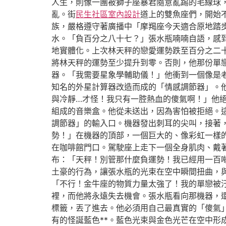
人生，則像一團被獅子座暴君隨意亂踢的毛線球
亂。街
民生社區室內設計
道上的雙魚座們，開始
族，嚴格遵守著廣播中「摩羯座今天適合原地踏
水。「負百分之八十七？」張水瓶喃喃自語，感
地實體化。上次林天秤的戀愛運勢跌至百分之二
將林天秤的運勢至少提升到零。否則，他那份單
器。「我需要星象學輔助儀！」他衝到一個像是
知名的外星計算器改造而成的「情感調節器」。
與冷靜…才怪！我只有一腔熱血的傻氣啊！」他
組成的音樂盒。他從未送出，因為害怕被拒絕。
調節器」的輸入口。機器發出刺耳的尖叫，接著
勢！」在機器的頂部，一個巨大的、像彩虹一樣
在咖啡館門口。駕駛座上走下一個全身肌肉、戴
布：「天秤！別管那什麼負運勢！我已經用一百
土豪的行為，讓張水瓶的光束在空中瞬間扭曲，
「不行！金牛座的物質力量太強了！我的單戀被
裡，而他將永遠失去機會。張水瓶看向那機器，
標籤，丟了進去。他必須用自己最真實的「傻氣
有的怪誕藍色**。藍色光束與金色光芒在空中