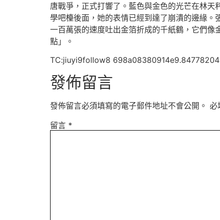
唐戰爭，正式打響了。藍色與金色的光芒在林天
學吧檯後面，她的表情已經到達了崩潰的邊緣。
一百萬張的速度吐出金箔折成的千紙鶴，它們像
點」。
TC:jiuyi9follow8 698a08380914e9.84778204
發佈留言
發佈留言必須填寫的電子郵件地址不會公開。
必
留言
*