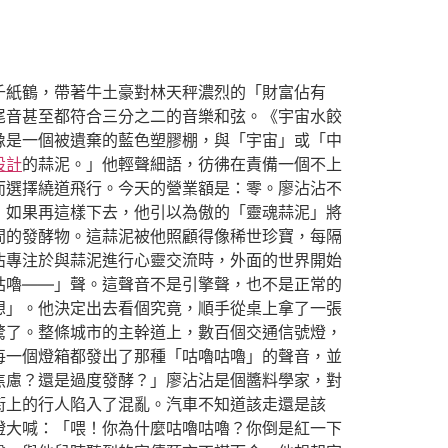
千紙鶴，帶著牛土豪對林天秤濃烈的「財富佔有
尾音甚至都符合三分之二的音樂和弦。《宇宙水餃
像是一個被遺棄的藍色塑膠棚，與「宇宙」或「中
設計
的蒜泥。」他輕聲細語，彷彿在責備一個不上
而選擇繞道飛行。今天的營業額是：零。廖沾沾不
，如果再這樣下去，他引以為傲的「靈魂蒜泥」將
間的發酵物。這蒜泥被他照顧得像稀世珍寶，每隔
沾專注於與蒜泥進行心靈交流時，外面的世界開始
咕嚕——」聲。這聲音不是引擎聲，也不是正常的
想」。他決定出去看個究竟，順手從桌上拿了一張
驚了。整條城市的主幹道上，數百個交通信號燈，
每一個燈箱都發出了那種「咕嚕咕嚕」的聲音，並
焦慮？還是過度發酵？」廖沾沾是個醬料學家，對
街上的行人陷入了混亂。汽車不知道該走還是該
燈大喊：「喂！你為什麼咕嚕咕嚕？你倒是紅一下