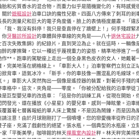
輪胎和劣質香水的混合物，而重力似乎是隨機變化的，有時感覺
、關於
遊艇設計
泊車口訣的魔性兒歌。四面八方傳來了刺耳的剎
長長的測量尺和巨大的電子角度儀，臉上的表情極度嚴肅。「違
。「我、我沒有斜停！我只是垂直停在了牆壁上！」何手殘趕緊
，你
牙醫診所設計
的車體與停車線的夾角是——八十
退休宅設計
車七百次失敗集錦》的紀錄片，直到哭泣為止。就在這時，一輛像
陶醉的摩擦聲，它以一種近乎蔑視重力的姿態，精準地停進了一
動作**。跑車的駕駛座上走出一個全身黑色皮衣的女人，她戴著
樣，完美地落在網格線上。「車影大人！」泊車警察們立刻立正
的掀背車，語氣冰冷。「新手，你的車技像一團混亂的毛線球。
氣。」車影大人突然掏出一個像是遙控器的裝置，對著何手殘的
停車格中。這次，夾角是——零度。「你被分配給我的泊車學徒
像是巨型嬰兒車的改造車：「這是你的訓練工具，從現在開始，
閃閃發光、還在播放《小星星》的嬰兒車，感到一陣眩暈。泊車
張覆蓋著七層舊報紙的單人床上驚醒，不是因為鬧鐘，而是因為
座請注意！由於月球剛剛打了一個噴嚏，您的戀愛機率從昨日的
雙子座，充滿了戲劇性的絕望。張水瓶，一個典型的水瓶座，立
一家「平衡美學」咖啡館的林天
禪風室內設計
秤。林天秤完美得