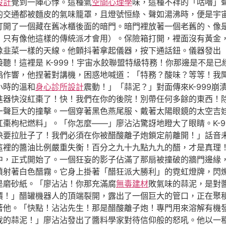
設計
覺到一陣心悸。這種氣
空間心理學
味，這種不祥的「咕嚕」
的交通都被麵皮的氣味籠罩，且燈號恒綠、聲如湯沸時，便是宇
打開了一個藏在舊冰櫃後面的暗門。暗門裡放著一個老舊的、像
，只有像他這樣的傳統派才會用）。保險箱打開，裡面沒有黃金
像韭菜一樣的天線。他顫抖著拿起儀器，按下通話鈕。儀器發出
聽！這裡是 K-999！宇宙水餃聯盟特級特務！你那邊是不是
嗡作響，他捏著對講機，困惑地喊道：「特務？酸味？等等！我
小時的溫和
身心診所設計
震動！」「蒜泥？」對面傳來K-999
推進器快沒紅棗了！快！我們在你的後院！別帶任何多餘的東西！
一聲巨大的撞擊。一個穿著黑色燕尾服、戴著太陽眼鏡的太空吉
棗枸杞燃料」。「你怎麼——」廖沾沾驚訝地瞪大了眼睛。K-9
快要拉肚子了！我們必須在你被醋酸離子炮鎖定前離開！」話音
這裡的醬油比例嚴重失衡！百分之九十九點九九的醋，才是真理
中，正式開始了。一個狂妄的影子佔滿了那扇被撞破的牆門邊緣
噴射著白色醋霧。它身上掛著「醋狂派大勝利」的霓虹燈牌，閃
是磨砂紙。「廖沾沾！你那充滿腐
無毒建材
敗氣味的蒜泥，是對
價！」醋罐機器人的頂端裂開，露出了一個巨大的管口，正在聚
著他。「快點！沾沾先生！那是醋酸離子炮！專門用來溶解有機
我的蒜泥！」廖沾沾發出了醬料學家對待信仰般的怒吼。他以一