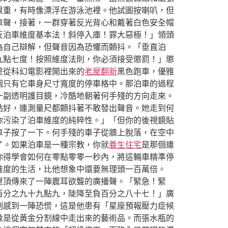
很重，有時像漂浮在游泳池裡。他試圖按喇叭，但
車聲，接著，一群穿著反光背心和戴著白色安全帽
反泊車維度基本法！斜停入庫！罪大惡極！」領頭
為自己辯解，但聲音因為恐懼而顫抖。「垂直泊
九點七度！按照維度法則，你必須接受懲罰！」懲
是從科幻電影裡開出來的
老屋翻新
黑色跑車，優雅
個只有它車身尺寸寬度的停車格中。那泊車的過程
一副透明護目鏡，冷酷地朝著何手殘的方向走來。
站好，連測量尺都顫抖著不敢發出聲音。她走到何
你污染了泊車維度的純粹性。」「但你的後視鏡貼
車子按了一下。何手殘的車子從牆上脫落，在空中
了。如果泊車是一種宗教，你就
養生住宅
是那個連
你得學會如何在零點零零一秒內，將這輛車精準停
維度的生活，比他想象中還要無理頭一百萬倍。
屋頂傳來了一陣震耳欲聾的廣播聲。「緊急！緊
百分之九十九點九，陡降至負百分之八十七！」廣
刻感到一陣恐慌，這是他患有「星座預報壓力症候
像是從黃金分割線中走出來的藝術品。而張水瓶的