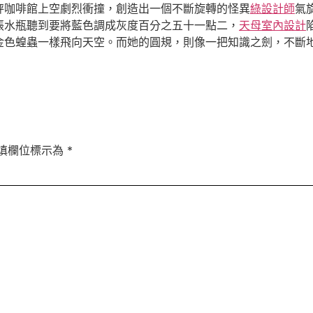
秤咖啡館上空劇烈衝撞，創造出一個不斷旋轉的怪異
綠設計師
氣
張水瓶聽到要將藍色調成灰度百分之五十一點二，
天母室內設計
金色蝗蟲一樣飛向天空。而她的圓規，則像一把知識之劍，不斷地
填欄位標示為
*