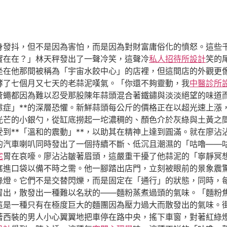
身發抖，但不是因為害怕，而是因為對財富庸俗化的憤怒。這些
實在在？」林天秤發出了一聲冷笑，這聲冷
私人招待所設計
笑的
坐在他那間被稱為「宇宙水餃中心」的店裡，但這間店的外觀更
酵了七個月又七天的老蒜泥嘆氣。「你還不夠靈動，我
中醫診所
蒼蠅都因為難以忍受那股陳年蒜頭混合著鐵鏽與淡淡絕望的味道
慮症」**的深層恐懼。新鮮蒜頭每公斤的價格正在以超光速上漲
光芒的小銀勺，從缸底撈起一坨濃稠的、顏色介於灰綠與土黃之
到**「溫和的震動」**，以助其在精神上達到圓滿。就在廖沾
的汽車喇叭同時發出了一個持續不斷、低沉且潮濕的「咕嚕——
宅
胃在哀嚎。廖沾沾皺著眉頭，這嚴重干擾了他蒜泥的「寧靜冥
塞進口袋以備不時之需。他一腳踏出店門，立刻被眼前的景象震
綠燈。它們不是交替閃爍，而是固定在「通行」的狀態，同時，
冒出，散發出一種難以名狀的——麵粉蒸煮過頭的氣味。「麵粉
這是一種只有在極度巨大的麵團因為壓力過大而散發出的氣味。
著西裝的男人小心翼翼地把車停在路中央，搖下車窗，對著紅綠