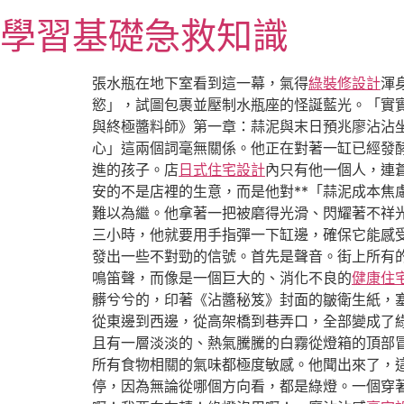
跳
學習基礎急救知識
至
主
要
張水瓶在地下室看到這一幕，氣得
綠裝修設計
渾
內
慾」，試圖包裹並壓制水瓶座的怪誕藍光。「實
容
與終極醬料師》第一章：蒜泥與末日預兆廖沾沾
心」這兩個詞毫無關係。他正在對著一缸已經發
進的孩子。店
日式住宅設計
內只有他一個人，連
安的不是店裡的生意，而是他對**「蒜泥成本焦
難以為繼。他拿著一把被磨得光滑、閃耀著不祥
三小時，他就要用手指彈一下缸邊，確保它能感受
發出一些不對勁的信號。首先是聲音。街上所有
鳴笛聲，而像是一個巨大的、消化不良的
健康住
髒兮兮的，印著《沾醬秘笈》封面的皺衛生紙，
從東邊到西邊，從高架橋到巷弄口，全部變成了
且有一層淡淡的、熱氣騰騰的白霧從燈箱的頂部
所有食物相關的氣味都極度敏感。他聞出來了，
停，因為無論從哪個方向看，都是綠燈。一個穿