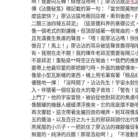
啊！我要向左轉！綠燈沒用啊！」廖沾沾感
豪宅
傳《沾醬秘笈》裡記載的第一句：「當世間萬物
麼這麼快？」廖沾沾猛地衝回店裡，衝到後廚，
二醋三油四辣五蒜泥」（這是醬料界的基礎公式
像一個老式的對講機，但頂部插著一根彎曲的、
且充滿養生焦慮的聲音。「喂！是廖沾沾嗎！快接
徵召了！馬上！」廖沾沾的耳朵被這聲音震得嗡
有，我現在走不開！我的陳年老蒜泥需要每隔三
不是蒜泥！重點是**時空正在彎曲！**我們的
要帶上他最珍愛的那把銀勺時，外面的牆壁傳來
像是小型瓦斯桶的東西，桶上用毛筆寫著「極品紅
優雅地一揮：「沒時間了，沾沾先生！宇宙水餃
入，伴隨著一個狂妄自大的電子音效：「警告！
上門了。他的宇宙冒險，被迫從他對蒜泥的焦慮
像醋罐的機器人緩緩漂浮進來，它的底座還不斷
再次響起，這次帶著金屬回音的嘲弄，刺耳得像
五的醬油，以及百分之九十五的邪惡蒜頭付出代
燕尾服的小爪子，一把抓住了廖沾沾的褲腳催促
無菌的、純淨的白醋！那是浩劫啊！」「不准動