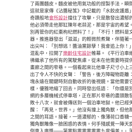
了兩團麵皮。麵皮被他用氣功般的捏製手法，瞬
這就是家傳《沾醬秘笈》中記載的「水餃皮護盾
奇蹟般地
會所設計
擋住了攻擊，只是散發出濃郁的
他必須帶走他那缸陳年老蒜泥，那是宇宙的希望。
別再管你的紅棗枸杞燃料了！」「不行！燃料是
器。推進器發出「滋滋」的輕微煎煮聲，伴隨著一
出尖叫：「別想逃！醬油黨餘孽！我會追上你！
混亂中，拉開了
樂齡住宅設計
帷幕。《平行泊車
彿繼承了他所有的駕駛焦慮，從未在他需要時提
畫廊之間的窄巷。一個看起來比他車子尺寸小上
出了令人不快的女聲：「警告，後方障礙物距離
塊永遠在關鍵時刻自動收折的後視鏡。當他需要
樣，優雅地縮了回去。同時發出低語：「你還是
網的多層機械式停車塔，正在那片窄巷的盡頭散
敗十八次，就會被傳送到一個泊車地獄。他已經
醒：「再見，世界。」他沒有撞上獨角獸，但他
之間的耳語。接著，一道濃郁的、像薄荷口香糖
獨角獸雕像一臉困惑的表情。何手殘感覺一陣天
倒車入庫獎——第零點零零零零零九度偏差。」