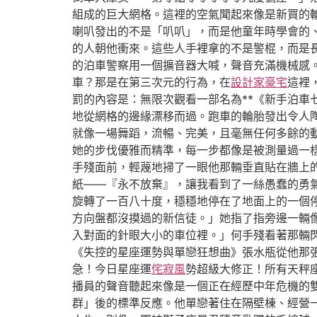
組成的巨大網格。這裡的空氣聞起來像是新買的
喇叭發出的不是「叭叭」，而是他童年時學會的
的人朝他衝來。這些人手裡拿的不是警棍，而是
的泊車警察用一個擴音器大喊，聲音充滿機械感
車？那是在第三次元的行為，在
設計家豪宅
這裡
罰的內容是：無限次觀看一部名為**《新手泊
地從網格的邊緣漂移而過。跑車的輪胎發出令人
就像一場舞蹈，流暢、完美，且毫無任何多餘的
她的步伐優雅而精準，每一步都像是被測量過一
手殘面前，輕蔑地掃了一眼他那輛垂直貼在牆上
紙——『永不放棄』，讓我看到了一絲愚蠢的勇
旋轉了一百八十度，穩穩地停在了地面上的一個
方向盤都沒摸過的新信徒。」她指了指旁邊一輛
入對面的針眼大小的車位裡。」何手殘看著那輛
《失控的星座運勢與單戀狂想曲》張水瓶從他那
急！今日星座運
侘寂風
勢超級大修正！所有天秤
播員的聲音聽起來像是一個正在經歷中年危機的
群」後的標準反應。他單戀著住在隔壁棟、經營