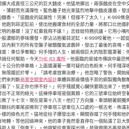
間擴大成直徑三公尺的巨大麵皮。他猛地擲出，兩張麵皮在空中
」，薄韌而充滿彈性。藍色離子炮光束猛烈地擊中麵皮護盾，發
麵香。「這麵皮的延展性！完美！但撐不了太久！」K-999焦
他跑到蒜泥缸前，使出他搬運食材的全部力量，將那口比他還胖的
文明的基礎！沒了紅棗我飛不遠！」吉娃娃特務抗議。它用小嘴
股濃郁的蔘味爆發。廖沾沾抱著蒜泥缸、K-999咬著他，一起
」店內剩下的所有空盤子被醋酸氣波震碎，發出了最後的哀鳴。
維度：車位爭奪戰》何手殘的人生，被兩個巨大的陰影籠罩著：
供過任何幫助。今天
THE R3 寓所
，他面臨的是城市傳說中最恐
三十公分的停車格，上面還灑著一層可疑的白色粉末。何手殘深
：無限趨近於零。」「請考慮放棄治療。」他忽略了警告，開始
它們來判斷
商業空間室內設計
車體與那座價值不菲的銅製獨角獸
別看了，反正你也停不好。」何手殘感覺心臟快要跳出來了。他
發出不正常的綠光。這棟停車塔是個異類，它的三號車位始終空
失敗了十七次。現在是第十八次。他打了方向盤，車頭朝著銅獨
那顫抖的車尾卻擦到了停車塔三號車位入口處的一根古老、佈滿
一樣的綠色光芒。猛地從柱子爆發出來，瞬間吞噬了何手殘和他
旋地轉，等他回過神來，他的車子竟然垂直停在一個貼滿了巨大
落款人是「倒車王」。他趕緊從車窗探出頭，發現周圍不再是熟