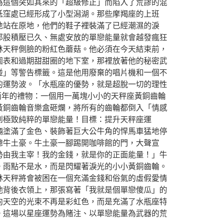
為這個突如其來的「超級修正」而陷入了荒謬的混
低窪處已經形成了小型潟湖。那些摩羯座的上班
地站在原地，他們的鞋子裡裝滿了已經潮濕的淚
那股積壓已久、無處安放的單戀能量就會越發瘋狂
林天秤側臉的粉紅色蘑菇。他必須在今天結束前，
圖表和過期甜甜圈的地下室，那裡放著他的秘密武
碰」等警告標籤。這是他用廢棄的唱片機和一個不
的運勢波。「水瓶座的優勢，就是超脫一切的理性
兩年的禮物：一個用一萬塊小小的天秤座黃銅齒輪
黃銅齒輪音樂盒砸爛，將所有的齒輪都倒入「情感
到極致純粹的單戀能量！目標：提升天秤座運
輛塗滿了金色、裝飾著巨大公牛角的悍馬車猛地停
總牛土豪。牛土豪一腳踢開咖啡館的門，大聲宣
勢由我主宰！我的金錢，就是你的正面能量！」牛
。雨點不是水，而是閃耀著淚光的小小黃銅齒輪。
林天秤將會被困在一個充滿金錢和俗氣的虛假愛情
他背後衣領上，那張寫著「我就是個單戀傻瓜」的
向天空的光束不再是彩虹色，而是充滿了水瓶座特
。這場以星座運勢為賭注、以單戀能量為武器的荒