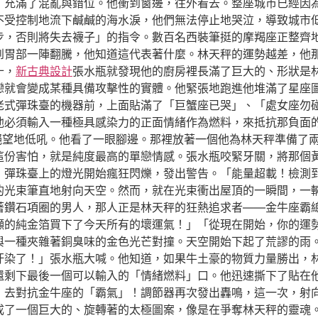
，充滿了混亂與錯位。他衝到窗邊，往外看去。整座城市已經因
不受控制地流下鹹鹹的海水淚，他們無法停止地哭泣，導致城市
步，否則將失去襪子」的指令。數百名西裝筆挺的摩羯座正整齊
到胃部一陣翻騰，他知道這代表著什麼。林天秤的運勢越差，他
十，
新古典設計
張水瓶就發現他的廚房裡長滿了巨大的、形狀是
戀就會變成某種具備攻擊性的實體。他緊張地跑進他堆滿了星座
老式彈珠臺的機器前，上面貼滿了「巨蟹座已哭」、「處女座勿
他必須輸入一種極具感染力的正面情緒作為燃料，來抵抗那負面
絕望地低吼。他看了一眼腳邊。那裡放著一個他為林天秤準備了
這份害怕，就是純度最高的單戀情感。張水瓶咬緊牙關，將那個
，彈珠臺上的燈光開始瘋狂閃爍，發出警告。「能量超載！檢測
的光束筆直地射向天空。然而，就在光束衝出屋頂的一瞬間，一
著鑽石項圈的男人，那人正是林天秤的狂熱追求者——金牛座霸
噸的純金箔買下了今天所有的壞運氣！」「從現在開始，你的運
與一種夾雜著銅臭味的金色光芒對撞。天空開始下起了荒謬的雨
汙染了！」張水瓶大喊。他知道，如果牛土豪的物質力量勝出，
還剩下最後一個可以輸入的「情緒燃料」口。他迅速撕下了貼在
」去對抗金牛座的「霸氣」！調節器再次發出轟鳴，這一次，射
形成了一個巨大的、旋轉著的太極圖案，像是在爭奪林天秤的靈魂