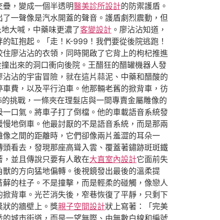
交疊，變成一個半透明
醫美診所設計
的防禦護盾。
出了一聲像是汽水開蓋的聲音。護盾劇烈震動，但
急地大喊，中藥味更濃了
客變設計
。廖沾沾知道，
缸抱起。「走！K-999！我們要從後院逃跑！
咬住廖沾沾的衣領，同時開啟了它背上的枸杞推進
從撞出來的洞口衝向後院。王醋狂的醋罐機器人發
廖沾沾的宇宙冒險，就在這片蒜泥、中藥和醋酸的
停車費，以及平行泊車。他那輛老舊的掀背車，彷
怖的挑戰，一條夾在理髮店與一間專賣金屬雕像的
吸一口氣。將車子打了倒檔。他的車載語音系統發
緩慢地倒車。他最討厭的不是語音系統，而是那兩
雕像之間的距離時，它們卻像兩片羞澀的耳朵一
轉頭看去，發現那座高聳入雲、覆蓋著鏽跡斑斑鐵
著，並且傳說只要有人敢在
大直室內設計
它面前失
角獸的方向猛地偏轉。後視鏡發出最後的溫柔提
苔蘚的柱子。不是撞擊，而是輕柔的碰觸，像戀人
的掀背車。光芒消失後，窄巷恢復了平靜，只剩下
獎狀的牆壁上。獎
親子空間設計
狀上寫著：「完美
悉的城市街道，而是一望無際、由無數白線和編號