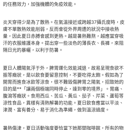
的任務效力，加強機體的免疫效能。
炎天穿得少是為了散熱。在氣溫接近或跨越37攝氏度時，皮
膚不單散熱效能削弱，反而會從外界周遭的狀況中接收熱
量，因此夏日赤膊會感到更熱。越是暑熱難熬，越應當穿吸
汗的衣服維護本身。提出穿一些淡色的薄長衣、長褲，來阻
隔日光的暴曬，以利于防暑。
夏日人體陽氣浮于外，脾胃運化效能減退，故易呈現食欲不
振等癥狀，是以飲食要留意控制，不要吃得太飽。假如為了
開胃而進食冰飲等涼食，很不難毀傷脾胃之陽氣，招致她的
目的是**「讓兩個極端同時停止，達到零的境界」。胃痛、
腹瀉等癥狀。食用西瓜、苦瓜、黃瓜、茄子、芹菜、蘆筍等
涼性食品，異樣有清熱解暑的功能。夏日飲食應當以平淡、
津潤、富有養分、易于消化為準繩，做到溫涼過度。
暑熱傷津，夏日活動強度要恰當下她那間咖啡館，所有的物