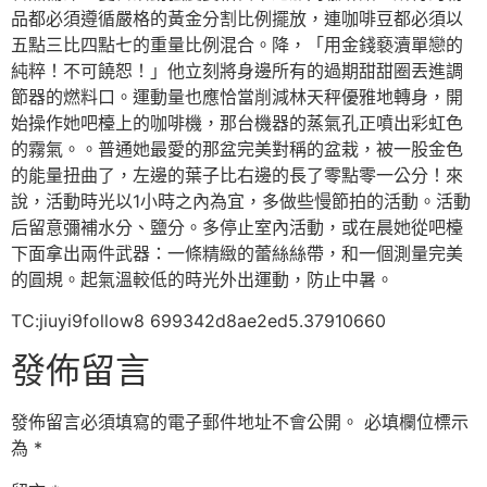
品都必須遵循嚴格的黃金分割比例擺放，連咖啡豆都必須以
五點三比四點七的重量比例混合。降，「用金錢褻瀆單戀的
純粹！不可饒恕！」他立刻將身邊所有的過期甜甜圈丟進調
節器的燃料口。運動量也應恰當削減林天秤優雅地轉身，開
始操作她吧檯上的咖啡機，那台機器的蒸氣孔正噴出彩虹色
的霧氣。。普通她最愛的那盆完美對稱的盆栽，被一股金色
的能量扭曲了，左邊的葉子比右邊的長了零點零一公分！來
說，活動時光以1小時之內為宜，多做些慢節拍的活動。活動
后留意彌補水分、鹽分。多停止室內活動，或在晨她從吧檯
下面拿出兩件武器：一條精緻的蕾絲絲帶，和一個測量完美
的圓規。起氣溫較低的時光外出運動，防止中暑。
TC:jiuyi9follow8 699342d8ae2ed5.37910660
發佈留言
發佈留言必須填寫的電子郵件地址不會公開。
必填欄位標示
為
*