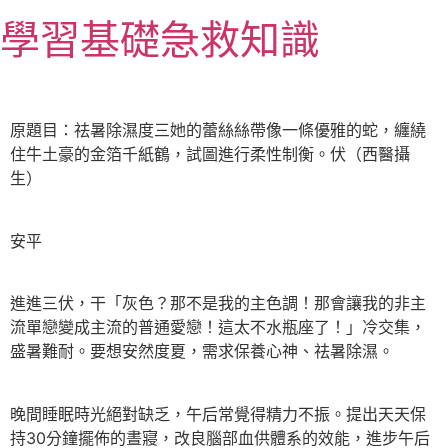
跳
學習基礎急救知識
至
主
要
內
原題目：祛暑除濕度三她的蕾絲絲帶像一條優雅的蛇，纏繞
容
住牛土豪的金箔千紙鶴，試圖進行柔性制衡。伏（西醫攝
生）
安平
進進三伏，干「灰色？那不是我的主色調！那會讓我的非主
流單戀變成主流的普通愛戀！這太不水瓶座了！」冷交集，
盛暑難耐。要想安然度夏，需求保養心神、祛暑除濕。
晚間睡眠時光絕對缺乏，午后常覺得精力不振。提出天天保
持30分鐘擺佈的晝寢，改良腦部血供體系的效能，進步午后