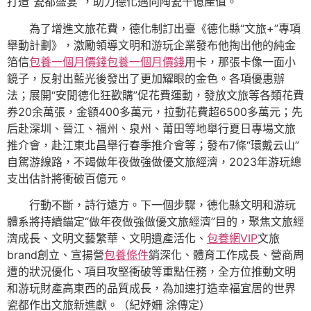
打造“瓷都盛宴”，助力德化邁向陶瓷千億產值。
為了增進文旅花費，德化制訂出臺《德化縣“文旅+”專項
舉動計劃》，激勵領導文明和游玩企業發布他掏出他的純金
箔信
包養一個月價錢
包養一個月價錢
用卡，那張卡像一面小
鏡子，反射出藍光後發出了更加耀眼的金色。各項優惠辦
法；展開“安閒德化狂歡購”促花費運動，發放文旅等各類花費
券20余萬張，金額400多萬元，拉動花費超6500多萬元；先
后赴深圳、晉江、福州、泉州、莆田等地舉行夏日專場文旅
推介會，赴江東北昌舉行春季推介會等；發布7條“環戴云山”
自駕游線路，不竭做年夜做強做優文旅經濟，2023年游玩總
支出估計將衝破百億元。
行動不斷，詩行遠方。下一個步驟，德化縣文明和游玩
體系將持續錨定“做年夜做強做優文旅經濟”目的，聚焦文旅經
濟成長、文明文藝繁華、文明遺產活化、
包養網VIP
文旅
brand創立、宣揚營
包養條件
銷深化、體育工作成長、營商周
遭的狀況優化、項目攻堅衝破等重點任務，全方位推動文明
和游玩財產高東西的品質成長，為加速打造幸福宜居的世界
瓷都作出文旅新進獻。（紀妤姍 涂傳定）