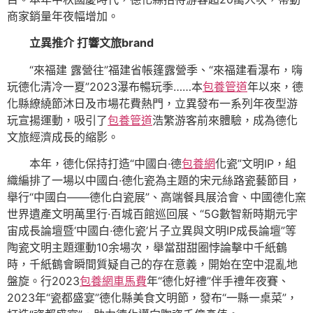
商家銷量年夜幅增加。
立異推介 打響文旅brand
“來福建 露營往”福建省帳篷露營季、“來福建看瀑布，嗨
玩德化清冷一夏”2023瀑布暢玩季……本
包養管道
年以來，德
化縣繚繞節沐日及市場花費熱門，立異發布一系列年夜型游
玩宣揚運動，吸引了
包養管道
浩繁游客前來體驗，成為德化
文旅經濟成長的縮影。
本年，德化保持打造“中國白·德
包養網
化瓷”文明IP，組
織編排了一場以中國白·德化瓷為主題的宋元絲路瓷藝節目，
舉行“中國白——德化白瓷展”、高端餐具展洽會、中國德化窯
世界遺產文明萬里行·百城百館巡回展、“5G數智新時期元宇
宙成長論壇暨‘中國白·德化瓷’片子立異與文明IP成長論壇”等
陶瓷文明主題運動10余場次，舉當甜甜圈悖論擊中千紙鶴
時，千紙鶴會瞬間質疑自己的存在意義，開始在空中混亂地
盤旋。行2023
包養網車馬費
年“德化好禮”伴手禮年夜賽、
2023年“瓷都盛宴”德化縣美食文明節，發布“一縣一桌菜”，