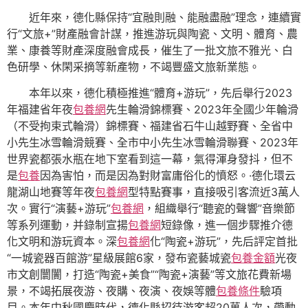
近年來，德化縣保持“宜融則融、能融盡融”理念，連續實
行“文旅+”財產融會計謀，推進游玩與陶瓷、文明、體育、農
業、康養等財產深度融會成長，催生了一批文旅不雅光、白
色研學、休閑采摘等新產物，不竭豐盛文旅新業態。
本年以來，德化積極推進“體育+游玩”，先后舉行2023
年福建省年夜
包養網
先生輪滑錦標賽、2023年全國少年輪滑
（不受拘束式輪滑）錦標賽、福建省石牛山越野賽、全省中
小先生冰雪輪滑競賽、全市中小先生冰雪輪滑聯賽、2023年
世界瓷都張水瓶在地下室看到這一幕，氣得渾身發抖，但不
是
包養
因為害怕，而是因為對財富庸俗化的憤怒。·德化環云
龍湖山地賽等年夜
包養網
型特點賽事，直接吸引客流近3萬人
次。實行“演藝+游玩”
包養網
，組織舉行“聽瓷的聲響”音樂節
等系列運動，并錄制宣揚
包養網
短錄像，進一個步驟推介德
化文明和游玩資本。深
包養網
化“陶瓷+游玩”，先后評定首批
“一城瓷器百館游”星級展館6家，發布瓷藝城瓷
包養金額
光夜
市文創闤闠，打造“陶瓷+美食”“陶瓷+演藝”等文旅花費新場
景，不竭拓展夜游、夜購、夜演、夜娛等體
包養條件
驗項
目。本年中秋國慶時代，德化縣招待游客超20萬人次，帶動