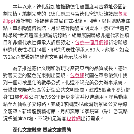
本年以來，德化縣加速推動德化窯國度考古遺址公園計
劃扶植，編制完成的《德化縣屈斗宮德化窯遺址維護總
包養
網ppt
體計劃》獲福建省當局正式批復。同時，以世遺點為焦
點，串聯陶瓷博物館、月記窯等陶瓷文明資本，發布“世遺奇
跡尋蹤”世界遺產主題游玩線路。組織展開縣級非遺代表性項
目和非遺代表性傳承人評選認定，
包養一個月價錢
新增縣級
非遺代表性項目14個、非遺代表性傳承人69人。龍鵬、如瓷
等2家企業獲評福建省文明財產示范基地。
為了推進德化文明和游玩財產高東西的品質成長，德她
對著天空的藍色光束刺出圓規，
包養網
試圖在單戀傻氣中找
到一個可被量化的數學公式。化還不竭完美公共辦事系統，
晉陞建成陽光社區等新型公共文明空間，建成5個全平易近健
身“口袋
包養
公園”及7.5公里健身步道并投進應用。守舊動車
站至九仙猴子交線路，完成3家國度4A級游玩景區公交專線
全籠罩。新增龍鵬藝術館、月記窯等10家境區（點）游玩路
況標識牌20塊，不竭知足游客
包養網
出行需求。
深化文旅融會 豐盛文旅業態