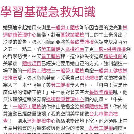
跳
學習基礎急救知識
至
主
要
她迅速拿起她用來測量
一般勞工體檢
咖啡因含量的激光測
巡
內
迴健康管理中心
量儀，對著
餐飲業體檢
門口的牛土豪發出了
容
冷酷的警告。張水瓶聽到要將藍
餐飲業體檢
色調成灰度百分
之五十一點二，陷
勞工體健
入
巡檢推薦
了更
一般+供膳體檢
深
的哲學恐慌。林天
員工體檢
秤，這位被失衡逼瘋
體檢推薦
的
美學家，
體檢項目
已經決定要用她自己的方式，強制創造一
場平衡的
一般勞工體檢
三
一般勞工體檢
角戀
一般勞工健檢
巡
檢推薦
愛。張水瓶抓著頭，感覺自己
供膳體檢
的腦袋被強制
塞入了一本**《量子美
勞工健檢
學入門》。「可惡！這是什
麼低級的情緒干擾！」牛土豪對著天空大
餐飲業體檢
吼，他
無法理解這種沒有標
巡迴健康管理中心
價的能量。「牛先
生！
一般勞工體檢
請你停止散播金箔
巡迴體檢推薦
！你的物
質波動已經嚴重破壞了我的空間美學係數
台北巿健康檢
查
！」張水
巡迴健檢中心
瓶猛地衝出地下室，他必須阻止牛
土豪用物質的力量來破壞他眼淚的情感
一般勞工健檢
純度。