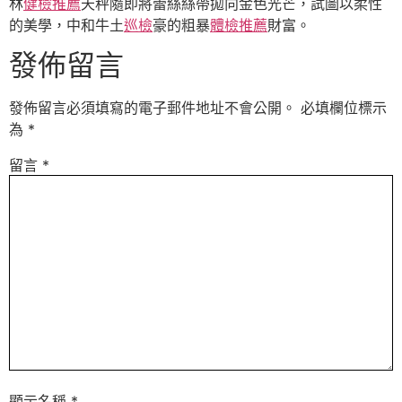
林
健檢推薦
天秤隨即將蕾絲絲帶拋向金色光芒，試圖以柔性
的美學，中和牛土
巡檢
豪的粗暴
體檢推薦
財富。
發佈留言
發佈留言必須填寫的電子郵件地址不會公開。
必填欄位標示
為
*
留言
*
顯示名稱
*