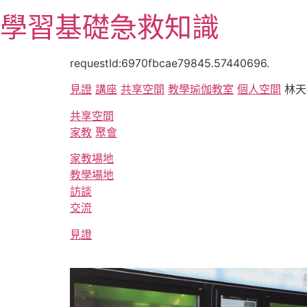
跳
學習基礎急救知識
至
主
要
requestId:6970fbcae79845.57440696.
內
見證
講座
共享空間
教學
瑜伽教室
個人空間
林天
容
共享空間
家教
聚會
家教場地
教學場地
訪談
交流
見證