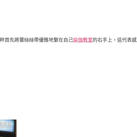
秤首先將蕾絲絲帶優雅地繫在自己
瑜伽教室
的右手上，這代表感