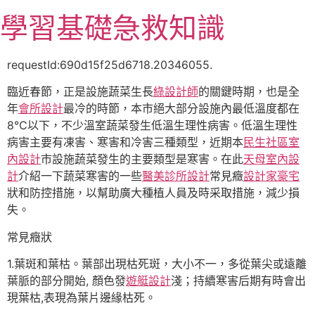
跳
學習基礎急救知識
至
主
要
requestId:690d15f25d6718.20346055.
內
臨近春節，正是設施蔬菜生長
綠設計師
的關鍵時期，也是全
容
年
會所設計
最冷的時節，本市絕大部分設施內最低溫度都在
8℃以下，不少溫室蔬菜發生低溫生理性病害。低溫生理性
病害主要有凍害、寒害和冷害三種類型，近期本
民生社區室
內設計
市設施蔬菜發生的主要類型是寒害。在此
天母室內設
計
介紹一下蔬菜寒害的一些
醫美診所設計
常見癥
設計家豪宅
狀和防控措施，以幫助廣大種植人員及時采取措施，減少損
失。
常見癥狀
1.葉斑和葉枯。葉部出現枯死斑，大小不一，多從葉尖或遠離
葉脈的部分開始, 顏色發
遊艇設計
淺；持續寒害后期有時會出
現葉枯,表現為葉片邊緣枯死。