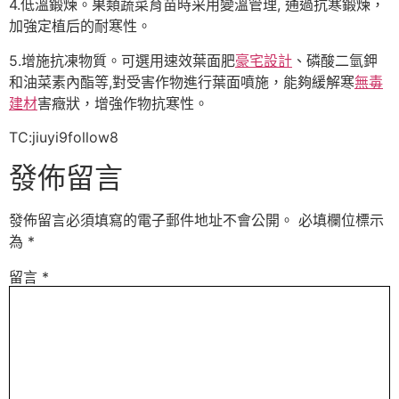
4.低溫鍛煉。果類蔬菜育苗時采用變溫管理, 通過抗寒鍛煉，
加強定植后的耐寒性。
5.增施抗凍物質。可選用速效葉面肥
豪宅設計
、磷酸二氫鉀
和油菜素內酯等,對受害作物進行葉面噴施，能夠緩解寒
無毒
建材
害癥狀，增強作物抗寒性。
TC:jiuyi9follow8
發佈留言
發佈留言必須填寫的電子郵件地址不會公開。
必填欄位標示
為
*
留言
*