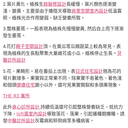
2.葉片黃化。植株生
綠裝修設計
長緩慢，葉片顏色逐漸變
淺、變黃，主要是由于連陰天導致
商業空間室內設計
低溫寡
照，植株光合作用變弱，缺乏營養所致。
3.整株萎蔫。一般表現為植株先慢慢變黃, 然后自上而下逐漸
發生萎蔫。
4.花打
親子空間設計
頂。在黃瓜等瓜類蔬菜上較為常見，表
現為植株的生長點聚集大量雌花或小瓜，植株停止生長。
牙
醫診所設計
5.花、果畸形。易在番茄上出現，表
日式住宅設計
現為花的
萼片數增多，果實與正常果不同，除果實不易著色、著色淺
和個頭
健康住宅
變小以外，還可見果實開裂和多頭果現象。
THE R3 寓所
此外
身心診所設計
,持續低溫還可引起整株營養缺乏，抵抗力
下降，
loft風室內設計
導致落花、落果，引起播種期爛種，誘
發
中醫診所設計
灰霉病和猝倒病等多種病害。