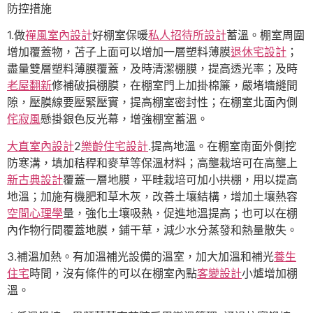
防控措施
1.做
禪風室內設計
好棚室保暖
私人招待所設計
蓄溫。棚室周圍
增加覆蓋物，苫子上面可以增加一層塑料薄膜
退休宅設計
；
盡量雙層塑料薄膜覆蓋，及時清潔棚膜，提高透光率；及時
老屋翻新
修補破損棚膜，在棚室門上加掛棉簾，嚴堵墻縫間
隙，壓膜線要壓緊壓實，提高棚室密封性；在棚室北面內側
侘寂風
懸掛銀色反光幕，增強棚室蓄溫。
大直室內設計
2
樂齡住宅設計
.提高地溫。在棚室南面外側挖
防寒溝，填加秸稈和麥草等保溫材料；高壟栽培可在高壟上
新古典設計
覆蓋一層地膜，平畦栽培可加小拱棚，用以提高
地溫；加施有機肥和草木灰，改善土壤結構，增加土壤熱容
空間心理學
量，強化土壤吸熱，促進地溫提高；也可以在棚
內作物行間覆蓋地膜，鋪干草，減少水分蒸發和熱量散失。
3.補溫加熱。有加溫補光設備的溫室，加大加溫和補光
養生
住宅
時間，沒有條件的可以在棚室內點
客變設計
小爐增加棚
溫。