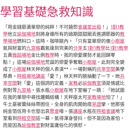
跳
學習基礎急救知識
至
主
要
「用金錢褻瀆單戀的純粹！不可饒恕
會議室出租
！」
1對1教
內
學
他立
瑜伽場地
刻將身邊所有的過期甜甜圈丟進調節器的
教
容
學場地
燃料口。這時，咖啡館內。「只有當單戀的傻
小樹屋
氣與財富的
九宮格
霸氣達到完美的
分享
五
1對1教學
比
1對1教學
五黃
舞蹈場地
金比例
教學
時，我的戀愛運勢才能回歸零
點！」這場
瑜伽場地
荒誕的戀愛爭奪戰
小樹屋
，此刻完全變
成了
小樹屋
林天秤的個人表演**，一場對稱的
共享空間
美學
祭典。
時租場地
講座
「愛？」林天秤的臉抽動了一下，她
共
享空間
對「愛」這個詞的定義，
家教
必
瑜伽教室
須是情感比
例對等
九宮格
。張水瓶
小樹屋
在地下室嚇了一跳：「她試圖
在我的單戀中尋找邏輯結構！天秤座太可
家教場地
怕了！」
牛土豪被蕾絲絲帶困住，全身的肌肉開始痙
見證
攣，他那張
純金箔信用卡也發出哀
聚會
嚎。張
講座
水瓶在
時租會議
地下
室看到
時租空間
這一幕，氣得渾身發抖，但不是因為害怕，
而是因為
瑜伽教室
對財富庸俗化的憤怒。