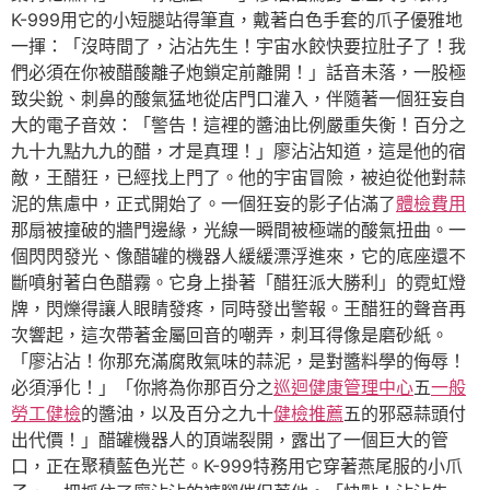
K-999用它的小短腿站得筆直，戴著白色手套的爪子優雅地
一揮：「沒時間了，沾沾先生！宇宙水餃快要拉肚子了！我
們必須在你被醋酸離子炮鎖定前離開！」話音未落，一股極
致尖銳、刺鼻的酸氣猛地從店門口灌入，伴隨著一個狂妄自
大的電子音效：「警告！這裡的醬油比例嚴重失衡！百分之
九十九點九九的醋，才是真理！」廖沾沾知道，這是他的宿
敵，王醋狂，已經找上門了。他的宇宙冒險，被迫從他對蒜
泥的焦慮中，正式開始了。一個狂妄的影子佔滿了
體檢費用
那扇被撞破的牆門邊緣，光線一瞬間被極端的酸氣扭曲。一
個閃閃發光、像醋罐的機器人緩緩漂浮進來，它的底座還不
斷噴射著白色醋霧。它身上掛著「醋狂派大勝利」的霓虹燈
牌，閃爍得讓人眼睛發疼，同時發出警報。王醋狂的聲音再
次響起，這次帶著金屬回音的嘲弄，刺耳得像是磨砂紙。
「廖沾沾！你那充滿腐敗氣味的蒜泥，是對醬料學的侮辱！
必須淨化！」「你將為你那百分之
巡迴健康管理中心
五
一般
勞工健檢
的醬油，以及百分之九十
健檢推薦
五的邪惡蒜頭付
出代價！」醋罐機器人的頂端裂開，露出了一個巨大的管
口，正在聚積藍色光芒。K-999特務用它穿著燕尾服的小爪