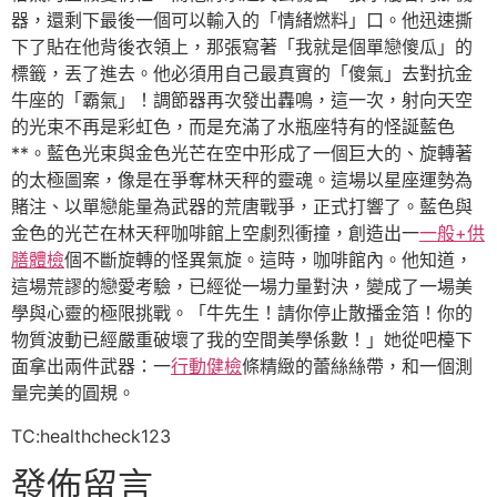
器，還剩下最後一個可以輸入的「情緒燃料」口。他迅速撕
下了貼在他背後衣領上，那張寫著「我就是個單戀傻瓜」的
標籤，丟了進去。他必須用自己最真實的「傻氣」去對抗金
牛座的「霸氣」！調節器再次發出轟鳴，這一次，射向天空
的光束不再是彩虹色，而是充滿了水瓶座特有的怪誕藍色
**。藍色光束與金色光芒在空中形成了一個巨大的、旋轉著
的太極圖案，像是在爭奪林天秤的靈魂。這場以星座運勢為
賭注、以單戀能量為武器的荒唐戰爭，正式打響了。藍色與
金色的光芒在林天秤咖啡館上空劇烈衝撞，創造出一
一般+供
膳體檢
個不斷旋轉的怪異氣旋。這時，咖啡館內。他知道，
這場荒謬的戀愛考驗，已經從一場力量對決，變成了一場美
學與心靈的極限挑戰。「牛先生！請你停止散播金箔！你的
物質波動已經嚴重破壞了我的空間美學係數！」她從吧檯下
面拿出兩件武器：一
行動健檢
條精緻的蕾絲絲帶，和一個測
量完美的圓規。
TC:healthcheck123
發佈留言