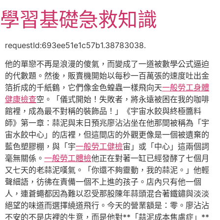
跳
學習基礎急救知識
至
主
要
requestId:693ee51e1c57b1.38783038.
內
他的單戀不再是浪漫的傻氣，而變成了一道被數學公式逼迫
容
的代數題。然後，販賣機開始以每秒一百萬張的速度吐出金
箔折成的千紙鶴，它們像金色蝗蟲一樣飛向天
一般勞工身體
健康檢查
空。「儀式開始！失敗者，將永遠被困在我的咖啡
館裡，成為最不對稱的裝飾品！」《宇宙水餃與終極醬料
師》第一章：蒜泥與末日預兆廖沾沾坐在他那間被稱為「宇
宙水餃中心」的店裡，但這間店的外觀更像是一個被遺棄的
藍色塑膠棚，與「宇
一般勞工健檢
宙」或「中心」這兩個詞
毫無關係。
一般勞工體檢
他正在對著一缸已經發酵了七個月
又七天的老蒜泥嘆氣。「你還不夠靈動，我的蒜泥。」他輕
聲細語，彷彿在責備一個不上進的孩子。店內只有他一個
人，連蒼蠅都因為難以忍受那股陳年蒜頭混合著鐵鏽與淡淡
絕望的味道而選擇繞道飛行。今天的營業額是：零。廖沾沾
不安的不是店裡的生意，而是他對**「蒜泥成本焦慮症」**