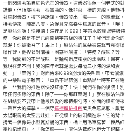
一個閃爍著詭異紅色光芒的儀器。這儀器很像一個老式的對
講機，但頂部插著一根彎曲的、像韭菜一樣的天線。他顫抖
著拿起儀器，按下通話鈕。儀器發出「滋——」的電流聲，
接著傳來一陣高八度、急促且充滿養生焦慮的聲音。「喂！
是廖沾沾嗎！快接聽！這裡是 K-999！宇宙水餃聯盟特級特
務！你那邊是不是已經聞到宇宙級的酸味了？我們需要你的
蒜泥！你被徵召了！馬上！」廖沾沾的耳朵被這聲音震得嗡
嗡作響，他捏著對講機，困惑地喊道：「特務？酸味？等
等！我聞到的不是酸味！是麵粉過度膨脹的焦慮味！還有，
我現在走不開！我的陳年老蒜泥需要每隔三小時的溫和震
動！」「蒜泥？」對面傳來K-999崩潰的尖叫聲，帶著濃濃
的中藥味電子雜音：「重點不是蒜泥！重點是**時空正在彎
曲！**我們的推進器快沒紅棗了！快！我們在你的後院！別
帶任何多餘的東西！除了——你那缸蒜泥！」就在廖沾沾還
在糾結要不要帶上他最珍愛的那把銀勺時，外面的牆壁傳來
一聲巨大的撞擊。一個穿
巡迴體檢推薦
著黑色燕尾服、戴著
太陽眼鏡的太空吉娃娃，正從牆上的破洞鑽進來。它的背上
揹著一個像是小型瓦斯桶的東西，桶上用毛筆寫著「極品紅
棗枸杞燃料」。「你怎麼——」廖沾沾驚訝地瞪大了眼睛。