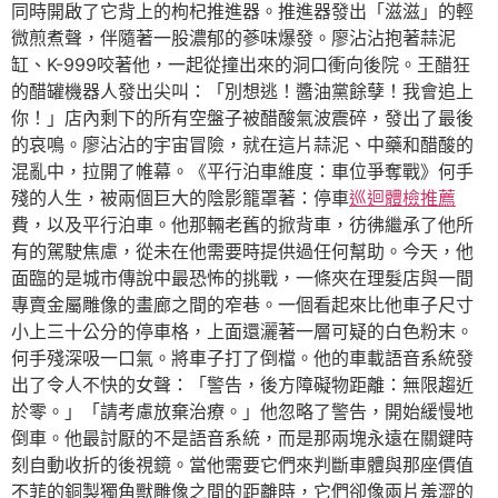
同時開啟了它背上的枸杞推進器。推進器發出「滋滋」的輕
微煎煮聲，伴隨著一股濃郁的蔘味爆發。廖沾沾抱著蒜泥
缸、K-999咬著他，一起從撞出來的洞口衝向後院。王醋狂
的醋罐機器人發出尖叫：「別想逃！醬油黨餘孽！我會追上
你！」店內剩下的所有空盤子被醋酸氣波震碎，發出了最後
的哀鳴。廖沾沾的宇宙冒險，就在這片蒜泥、中藥和醋酸的
混亂中，拉開了帷幕。《平行泊車維度：車位爭奪戰》何手
殘的人生，被兩個巨大的陰影籠罩著：停車
巡迴體檢推薦
費，以及平行泊車。他那輛老舊的掀背車，彷彿繼承了他所
有的駕駛焦慮，從未在他需要時提供過任何幫助。今天，他
面臨的是城市傳說中最恐怖的挑戰，一條夾在理髮店與一間
專賣金屬雕像的畫廊之間的窄巷。一個看起來比他車子尺寸
小上三十公分的停車格，上面還灑著一層可疑的白色粉末。
何手殘深吸一口氣。將車子打了倒檔。他的車載語音系統發
出了令人不快的女聲：「警告，後方障礙物距離：無限趨近
於零。」「請考慮放棄治療。」他忽略了警告，開始緩慢地
倒車。他最討厭的不是語音系統，而是那兩塊永遠在關鍵時
刻自動收折的後視鏡。當他需要它們來判斷車體與那座價值
不菲的銅製獨角獸雕像之間的距離時，它們卻像兩片羞澀的