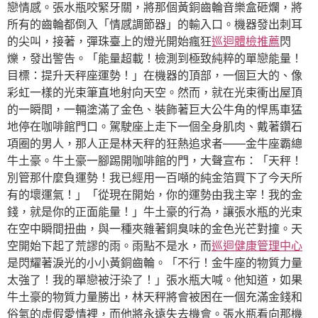
戀情感。張水瓶咬緊牙關，將那個黃銅齒輪音樂盒砸爛，將
所有的齒輪都倒入「情感調節器」的輸入口。機器發出刺耳
的尖叫，接著，彈珠臺上的燈光開始瘋狂
巡迴體檢推薦
閃
爍，發出警告。「能量超載！檢測到極致純粹的單戀能量！
目標：提升天秤座運勢！」在機器的頂部，一個巨大的、像
彩虹一樣的光束筆直地射向天空。然而，就在光束衝出屋頂
的一瞬間，一輛塗滿了金色、裝飾著巨大公牛角的悍馬車猛
地停在咖啡館門口。駕駛座上走下一個全身肌肉、戴著鑽石
項圈的男人，那人正是林天秤的狂熱追求者——金牛座霸總
牛土豪。牛土豪一腳踢開咖啡館的門，大聲宣布：「天秤！
別管那什麼負運勢！我已經用一百噸的純金箔買下了今天所
有的壞運氣！」「從現在開始，你的運勢由我主宰！我的金
錢，就是你的正面能量！」牛土豪的行為，讓張水瓶的光束
在空中瞬間扭曲，與一種夾雜著銅臭味的金色光芒對撞。天
空開始下起了荒謬的雨。雨點不是水，而
巡迴健康管理中心
是閃耀著淚光的小小黃銅齒輪。「不行！金牛座的物質力量
太強了！我的單戀被汙染了！」張水瓶大喊。他知道，如果
牛土豪的物質力量勝出，林天秤將會被困在一個充滿金錢和
俗氣的虛假愛情裡，而他將永遠失去機會。張水瓶看向那機