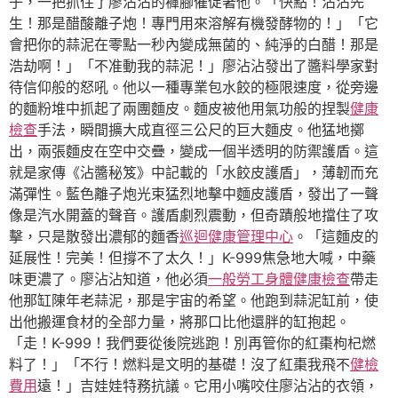
子，一把抓住了廖沾沾的褲腳催促著他。「快點！沾沾先
生！那是醋酸離子炮！專門用來溶解有機發酵物的！」「它
會把你的蒜泥在零點一秒內變成無菌的、純淨的白醋！那是
浩劫啊！」「不准動我的蒜泥！」廖沾沾發出了醬料學家對
待信仰般的怒吼。他以一種專業包水餃的極限速度，從旁邊
的麵粉堆中抓起了兩團麵皮。麵皮被他用氣功般的捏製
健康
檢查
手法，瞬間擴大成直徑三公尺的巨大麵皮。他猛地擲
出，兩張麵皮在空中交疊，變成一個半透明的防禦護盾。這
就是家傳《沾醬秘笈》中記載的「水餃皮護盾」，薄韌而充
滿彈性。藍色離子炮光束猛烈地擊中麵皮護盾，發出了一聲
像是汽水開蓋的聲音。護盾劇烈震動，但奇蹟般地擋住了攻
擊，只是散發出濃郁的麵香
巡迴健康管理中心
。「這麵皮的
延展性！完美！但撐不了太久！」K-999焦急地大喊，中藥
味更濃了。廖沾沾知道，他必須
一般勞工身體健康檢查
帶走
他那缸陳年老蒜泥，那是宇宙的希望。他跑到蒜泥缸前，使
出他搬運食材的全部力量，將那口比他還胖的缸抱起。
「走！K-999！我們要從後院逃跑！別再管你的紅棗枸杞燃
料了！」「不行！燃料是文明的基礎！沒了紅棗我飛不
健檢
費用
遠！」吉娃娃特務抗議。它用小嘴咬住廖沾沾的衣領，