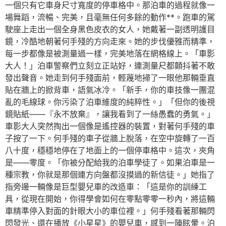
一個只有它車身尺寸寬度的停車格中。那泊車的過程就像一
場舞蹈，流暢、完美，且毫無任何多餘的動作**。跑車的駕
駛座上走出一個全身黑色皮衣的女人，她戴著一副透明護目
鏡，冷酷地朝著何手殘的方向走來。她的步伐優雅而精準，
每一步都像是被測量過一樣，完美地落在網格線上。「車影
大人！」泊車警察們立刻立正站好，連測量尺都顫抖著不敢
發出聲音。她走到何手殘面前，輕蔑地掃了一眼他那輛垂直
貼在牆上的掀背車，語氣冰冷。「新手，你的車技像一團混
亂的毛線球。你污染了泊車維度的純粹性。」「但你的後視
鏡貼紙——『永不放棄』，讓我看到了一絲愚蠢的勇氣。」
車影大人突然掏出一個像是遙控器的裝置，對著何手殘的車
子按了一下。何手殘的車子從牆上脫落，在空中旋轉了一百
八十度，穩穩地停在了地面上的一個停車格中。這次，夾角
是——零度。「你被分配給我的泊車學徒了。如果泊車是一
種宗教，你就是那個連方向盤都沒摸過的新信徒。」她指了
指旁邊一輛像是巨型嬰兒車的改造車：「這是你的訓練工
具，從現在開始，你得學會如何在零點零零一秒內，將這輛
車精準停入對面的針眼大小的車位裡。」何手殘看著那輛閃
閃發光、還在播放《小星星》的嬰兒車，感到一陣眩暈。泊