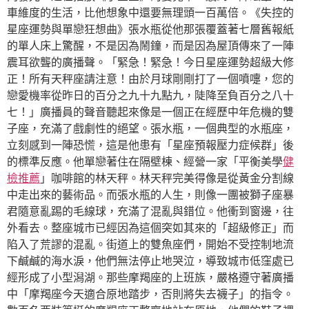
車維度的生活，比他想象中還要無理頭一百萬倍。《失控的
星座運勢與單戀狂想曲》張水瓶從他那張覆蓋著七層舊報紙
的單人床上驚醒，不是因為鬧鐘，而是因為屋頂傳來了一陣
震耳欲聾的廣播聲。「緊急！緊急！今日星座運勢超級大修
正！所有天秤座請注意！由於月球剛剛打了一個噴嚏，您的
戀愛機率從昨日的百分之九十九點九，陡降至負百分之八十
七！」廣播員的聲音聽起來像是一個正在經歷中年危機的雙
子座，充滿了戲劇性的絕望。張水瓶，一個典型的水瓶座，
立刻感到一陣恐慌，這是他患有「星座預報壓力症候群」後
的標準反應。他單戀著住在隔壁棟、經營一家「平衡美學
健
檢推薦
」咖啡館的林天秤。林天秤完美得像是從黃金分割線
中走出來的藝術品。而張水瓶的人生，則像一團被獅子座暴
君隨意亂踢的毛線球，充滿了混亂與錯位。他衝到窗邊，往
外看去。整座城市已經因為這個突如其來的「超級修正」而
陷入了荒謬的混亂。街道上的雙魚座們，開始不受控制地流
下鹹鹹的海水淚，他們無法停止地哭泣，導致城市低窪處已
經形成了小型潟湖。那些摩羯座的上班族，嚴格遵守著廣播
中「摩羯座今天適合原地踏步，否則將失去襪子」的指令。