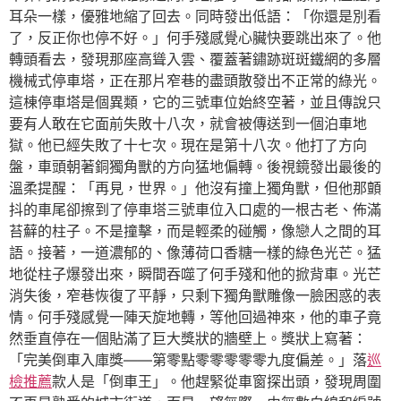
耳朵一樣，優雅地縮了回去。同時發出低語：「你還是別看
了，反正你也停不好。」何手殘感覺心臟快要跳出來了。他
轉頭看去，發現那座高聳入雲、覆蓋著鏽跡斑斑鐵網的多層
機械式停車塔，正在那片窄巷的盡頭散發出不正常的綠光。
這棟停車塔是個異類，它的三號車位始終空著，並且傳說只
要有人敢在它面前失敗十八次，就會被傳送到一個泊車地
獄。他已經失敗了十七次。現在是第十八次。他打了方向
盤，車頭朝著銅獨角獸的方向猛地偏轉。後視鏡發出最後的
溫柔提醒：「再見，世界。」他沒有撞上獨角獸，但他那顫
抖的車尾卻擦到了停車塔三號車位入口處的一根古老、佈滿
苔蘚的柱子。不是撞擊，而是輕柔的碰觸，像戀人之間的耳
語。接著，一道濃郁的、像薄荷口香糖一樣的綠色光芒。猛
地從柱子爆發出來，瞬間吞噬了何手殘和他的掀背車。光芒
消失後，窄巷恢復了平靜，只剩下獨角獸雕像一臉困惑的表
情。何手殘感覺一陣天旋地轉，等他回過神來，他的車子竟
然垂直停在一個貼滿了巨大獎狀的牆壁上。獎狀上寫著：
「完美倒車入庫獎——第零點零零零零零九度偏差。」落
巡
檢推薦
款人是「倒車王」。他趕緊從車窗探出頭，發現周圍