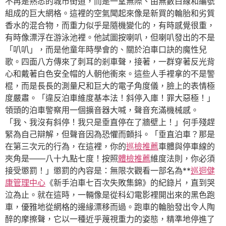
不再是熟悉的城市街道，而是一望無際、由無數白線和編號
組成的巨大網格。這裡的空氣聞起來像是新買的輪胎和劣質
香水的混合物，而重力似乎是隨機變化的，有時感覺很重，
有時像漂浮在游泳池裡。他試圖按喇叭，但喇叭發出的不是
「叭叭」，而是他童年時學會的、關於泊車口訣的魔性兒
歌。四面八方傳來了刺耳的剎車聲，接著，一群穿著反光背
心和戴著白色安全帽的人朝他衝來。這些人手裡拿的不是警
棍，而是長長的測量尺和巨大的電子角度儀，臉上的表情極
度嚴肅。「違反泊車維度基本法！斜停入庫！罪大惡極！」
領頭的泊車警察用一個擴音器大喊，聲音充滿機械感。
「我、我沒有斜停！我只是垂直停在了牆壁上！」何手殘趕
緊為自己辯解，但聲音因為恐懼而顫抖。「垂直泊車？那是
在第三次元的行為，在這裡，你的
巡檢推薦
車體與停車線的
夾角是——八十九點七度！按照
體檢推薦
維度法則，你必須
接受懲罰！」懲罰的內容是：無限次觀看一部名為**
巡迴健
康管理中心
《新手泊車七百次失敗集錦》的紀錄片，直到哭
泣為止。就在這時，一輛像是從科幻電影裡開出來的黑色跑
車，優雅地從網格的邊緣漂移而過。跑車的輪胎發出令人陶
醉的摩擦聲，它以一種近乎蔑視重力的姿態，精準地停進了