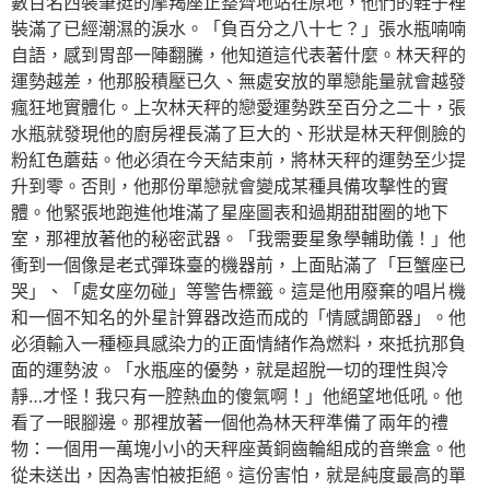
數百名西裝筆挺的摩羯座正整齊地站在原地，他們的鞋子裡
裝滿了已經潮濕的淚水。「負百分之八十七？」張水瓶喃喃
自語，感到胃部一陣翻騰，他知道這代表著什麼。林天秤的
運勢越差，他那股積壓已久、無處安放的單戀能量就會越發
瘋狂地實體化。上次林天秤的戀愛運勢跌至百分之二十，張
水瓶就發現他的廚房裡長滿了巨大的、形狀是林天秤側臉的
粉紅色蘑菇。他必須在今天結束前，將林天秤的運勢至少提
升到零。否則，他那份單戀就會變成某種具備攻擊性的實
體。他緊張地跑進他堆滿了星座圖表和過期甜甜圈的地下
室，那裡放著他的秘密武器。「我需要星象學輔助儀！」他
衝到一個像是老式彈珠臺的機器前，上面貼滿了「巨蟹座已
哭」、「處女座勿碰」等警告標籤。這是他用廢棄的唱片機
和一個不知名的外星計算器改造而成的「情感調節器」。他
必須輸入一種極具感染力的正面情緒作為燃料，來抵抗那負
面的運勢波。「水瓶座的優勢，就是超脫一切的理性與冷
靜…才怪！我只有一腔熱血的傻氣啊！」他絕望地低吼。他
看了一眼腳邊。那裡放著一個他為林天秤準備了兩年的禮
物：一個用一萬塊小小的天秤座黃銅齒輪組成的音樂盒。他
從未送出，因為害怕被拒絕。這份害怕，就是純度最高的單