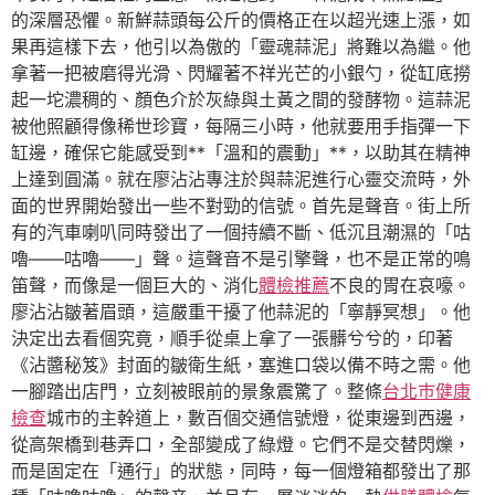
的深層恐懼。新鮮蒜頭每公斤的價格正在以超光速上漲，如
果再這樣下去，他引以為傲的「靈魂蒜泥」將難以為繼。他
拿著一把被磨得光滑、閃耀著不祥光芒的小銀勺，從缸底撈
起一坨濃稠的、顏色介於灰綠與土黃之間的發酵物。這蒜泥
被他照顧得像稀世珍寶，每隔三小時，他就要用手指彈一下
缸邊，確保它能感受到**「溫和的震動」**，以助其在精神
上達到圓滿。就在廖沾沾專注於與蒜泥進行心靈交流時，外
面的世界開始發出一些不對勁的信號。首先是聲音。街上所
有的汽車喇叭同時發出了一個持續不斷、低沉且潮濕的「咕
嚕——咕嚕——」聲。這聲音不是引擎聲，也不是正常的鳴
笛聲，而像是一個巨大的、消化
體檢推薦
不良的胃在哀嚎。
廖沾沾皺著眉頭，這嚴重干擾了他蒜泥的「寧靜冥想」。他
決定出去看個究竟，順手從桌上拿了一張髒兮兮的，印著
《沾醬秘笈》封面的皺衛生紙，塞進口袋以備不時之需。他
一腳踏出店門，立刻被眼前的景象震驚了。整條
台北巿健康
檢查
城市的主幹道上，數百個交通信號燈，從東邊到西邊，
從高架橋到巷弄口，全部變成了綠燈。它們不是交替閃爍，
而是固定在「通行」的狀態，同時，每一個燈箱都發出了那