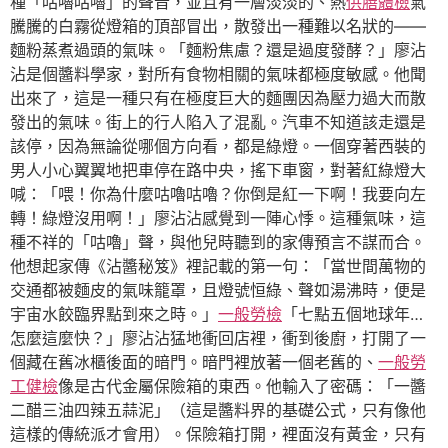
種「咕嚕咕嚕」的聲音，並且有一層淡淡的、熱
供膳體檢
氣
騰騰的白霧從燈箱的頂部冒出，散發出一種難以名狀的——
麵粉蒸煮過頭的氣味。「麵粉焦慮？還是過度發酵？」廖沾
沾是個醬料學家，對所有食物相關的氣味都極度敏感。他聞
出來了，這是一種只有在極度巨大的麵團因為壓力過大而散
發出的氣味。街上的行人陷入了混亂。汽車不知道該走還是
該停，因為無論從哪個方向看，都是綠燈。一個穿著西裝的
男人小心翼翼地把車停在路中央，搖下車窗，對著紅綠燈大
喊：「喂！你為什麼咕嚕咕嚕？你倒是紅一下啊！我要向左
轉！綠燈沒用啊！」廖沾沾感覺到一陣心悸。這種氣味，這
種不祥的「咕嚕」聲，與他兒時聽到的家傳預言不謀而合。
他想起家傳《沾醬秘笈》裡記載的第一句：「當世間萬物的
交通都被麵皮的氣味籠罩，且燈號恒綠、聲如湯沸時，便是
宇宙水餃臨界點到來之時。」
一般勞檢
「七點五個地球年…
怎麼這麼快？」廖沾沾猛地衝回店裡，衝到後廚，打開了一
個藏在舊冰櫃後面的暗門。暗門裡放著一個老舊的、
一般勞
工健檢
像是古代金屬保險箱的東西。他輸入了密碼：「一醬
二醋三油四辣五蒜泥」（這是醬料界的基礎公式，只有像他
這樣的傳統派才會用）。保險箱打開，裡面沒有黃金，只有