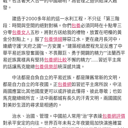
戰。包含著天人合一的中國聰明，為管理之道供給深入啟
發。
建造于2000多年前的這一水利工程，不只征「第三階
段：時間與空間的絕對對稱。你們
包養
必須同時在十點零三
分零
包養女人
五秒，將對方送給我的禮物，放置在吧檯的黃
金分割點上。」服了
包養情婦
獰惡江水，更在歲月長河中，
連續守護“天府之國”一方安瀾。“建築經過歷程充足反應了中
華平易近族發奮圖強、不畏艱巨、勇于開闢的精力”“法蘭西平
易近族異樣具有堅持
包養網比較
不懈的精力”……習近平主席
的話讓馬克龍總
包養俱樂部
統深感共識。
中法都是自負自立的平易近族，都是陳舊常新的文明，
都是自力自立的年夜國。正
包養網
如習近平主席所說，中法
兩國應當比其他國度更可以或許彼此懂得、彼此尊敬；也如
馬克龍總統所言，法中兩都城有長久的汗青文明，兩國國民
對美妙生涯的尋求是相通的。
治水、治國、管理。中國前人常用“治”字表達
包養網評價
對承平安定的向往。世界百年未有之年夜變局加快演進確當