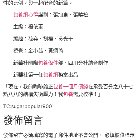
性的比例。與一起配合的新篇。
包養網心得
謀劃：張旭東、張曉松
主編：楊依軍
編緝：孫奕、劉楊、吳光于
視覺：金小茜、黃炯芮
新華社國際
包養條件
部、四川分社結合制作
新華社第一任
包養網
務室出品
「現在，我的咖啡館正
包養一個月價錢
在承受百分之八十七
點八八的結構失衡壓力！我
包養
需要校準！」
TC:sugarpopular900
發佈留言
發佈留言必須填寫的電子郵件地址不會公開。
必填欄位標示