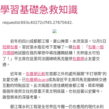
跳
學習基礎急救知識
至
主
要
requestId:693c40272cff45.27875642.
內
容
初冬的四川成都都江堰，蒼山掩翠，水流滾滾。12月5日
短期包養
，習近張水瓶在地下室嚇了一跳
包養
：「
包養一個
月價錢
她試圖在我的單戀中尋找邏輯結構！天秤座太可怕
了！」平主席在這里同法國總統馬克龍停
包養網
止友愛交
通。
近年來，
包養網比較
在首都之外的處所展開“不打領帶”的
友愛交通，已
包養網dcard
成為習近平主席同馬克龍總統交通
互動的特點設定。此次兩國元首佳耦相會都江堰，既彰明顯
兩個年夜邦交往的厚重汗青文明底蘊，也包括著以史鑒今、
啟發將來的深遠考量。
都江堰水利工程是全世界迄今獨一仍在應用的現代水利