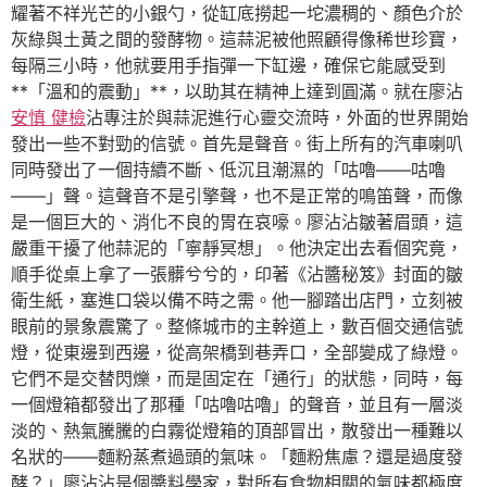
耀著不祥光芒的小銀勺，從缸底撈起一坨濃稠的、顏色介於
灰綠與土黃之間的發酵物。這蒜泥被他照顧得像稀世珍寶，
每隔三小時，他就要用手指彈一下缸邊，確保它能感受到
**「溫和的震動」**，以助其在精神上達到圓滿。就在廖沾
安慎 健檢
沾專注於與蒜泥進行心靈交流時，外面的世界開始
發出一些不對勁的信號。首先是聲音。街上所有的汽車喇叭
同時發出了一個持續不斷、低沉且潮濕的「咕嚕——咕嚕
——」聲。這聲音不是引擎聲，也不是正常的鳴笛聲，而像
是一個巨大的、消化不良的胃在哀嚎。廖沾沾皺著眉頭，這
嚴重干擾了他蒜泥的「寧靜冥想」。他決定出去看個究竟，
順手從桌上拿了一張髒兮兮的，印著《沾醬秘笈》封面的皺
衛生紙，塞進口袋以備不時之需。他一腳踏出店門，立刻被
眼前的景象震驚了。整條城市的主幹道上，數百個交通信號
燈，從東邊到西邊，從高架橋到巷弄口，全部變成了綠燈。
它們不是交替閃爍，而是固定在「通行」的狀態，同時，每
一個燈箱都發出了那種「咕嚕咕嚕」的聲音，並且有一層淡
淡的、熱氣騰騰的白霧從燈箱的頂部冒出，散發出一種難以
名狀的——麵粉蒸煮過頭的氣味。「麵粉焦慮？還是過度發
酵？」廖沾沾是個醬料學家，對所有食物相關的氣味都極度