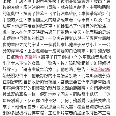
上你！」店內剩下的所有空盤子被醋酸氣波震碎，發出了最
後的哀鳴。廖沾沾的宇宙冒險，就在這片蒜泥、中藥和醋酸
的混亂中，拉開了帷幕。《平行泊車維度：車位爭奪戰》何
手殘的人生，被兩個巨大的陰影籠罩著：停車費，以及平行
泊車。他那輛老舊的掀背車，彷彿繼承了他所有的駕駛焦
慮，從未在他需要時提供過任何幫助。今天，他面臨的是城
市傳說中最恐怖的挑戰，一條夾在理髮店與一間專賣金屬雕
像的畫廊之間的窄巷。一個看起來比他車子尺寸小上三十公
分的停車格，上面還灑著一層可疑的白色粉末。何手殘深吸
一口氣
新竹 家醫科
。將車子打了倒檔。他的車載語音系統發
出了令人不快的女聲：「警告，後方障礙物距離：無限趨近
於零。」「請考慮放棄治療。」他忽略了警告，開
森和診所
始緩慢地倒車。他最討厭的不是語音系統，而是那兩塊永遠
在關鍵時刻自動收折的後視鏡。當他需要它們來判斷車體與
那座價值不菲的銅製獨角獸雕像之間的距離時，它們卻像兩
片羞澀的耳朵一樣，優雅地縮了回去。同時發出低語：「你
還是別看了，反正你也停不好。」何手殘感覺心臟快要跳出
來了。他轉頭看去，發現那座高聳入雲、覆蓋著鏽跡斑斑鐵
網的多層機械式停車塔，正在那片窄巷的盡頭散發出不正常