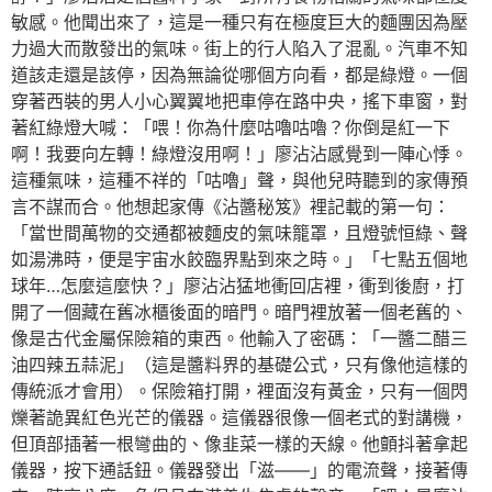
敏感。他聞出來了，這是一種只有在極度巨大的麵團因為壓
力過大而散發出的氣味。街上的行人陷入了混亂。汽車不知
道該走還是該停，因為無論從哪個方向看，都是綠燈。一個
穿著西裝的男人小心翼翼地把車停在路中央，搖下車窗，對
著紅綠燈大喊：「喂！你為什麼咕嚕咕嚕？你倒是紅一下
啊！我要向左轉！綠燈沒用啊！」廖沾沾感覺到一陣心悸。
這種氣味，這種不祥的「咕嚕」聲，與他兒時聽到的家傳預
言不謀而合。他想起家傳《沾醬秘笈》裡記載的第一句：
「當世間萬物的交通都被麵皮的氣味籠罩，且燈號恒綠、聲
如湯沸時，便是宇宙水餃臨界點到來之時。」「七點五個地
球年…怎麼這麼快？」廖沾沾猛地衝回店裡，衝到後廚，打
開了一個藏在舊冰櫃後面的暗門。暗門裡放著一個老舊的、
像是古代金屬保險箱的東西。他輸入了密碼：「一醬二醋三
油四辣五蒜泥」（這是醬料界的基礎公式，只有像他這樣的
傳統派才會用）。保險箱打開，裡面沒有黃金，只有一個閃
爍著詭異紅色光芒的儀器。這儀器很像一個老式的對講機，
但頂部插著一根彎曲的、像韭菜一樣的天線。他顫抖著拿起
儀器，按下通話鈕。儀器發出「滋——」的電流聲，接著傳