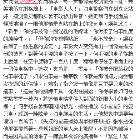
步伐優
康德診所
雅而精準，每一步都像是被測量過一樣，完
美地落在網格線上。「車影大人！」泊車警察們立刻立正站
好，連測量尺都顫抖著不敢發出聲音。她走到何手殘面前，
輕蔑地掃了一眼他那輛垂直貼在牆上的掀背車，語氣冰冷。
「新手，你的車技像一團混亂的毛線球。你污染了泊車維度
的純粹性。」「但你的後視鏡貼紙——『永不放棄』，讓我
看到了一絲愚蠢的勇氣。」車影大人突然掏出一個像是遙控
器的裝置，對著何手殘的車子按了一下。何手殘的車子從牆
上脫落，在空中旋轉了一百八十度，穩穩地停在了地面上的
一個停車格中。這次，夾角是——零度。「你被分配給我的
泊車學徒了。如果泊車是一種宗教，你就是那個連方向盤都
沒摸過的新信徒。」她指了指旁邊一輛像是巨型嬰兒車的改
造車：「這是你的訓練工具，從現在開始，你得學會如何在
零點零零一秒內，將這輛車精準停入對面的針眼大小的車位
裡。」何手殘看著那輛閃閃發光、還在播放《小星星》的嬰
兒車，感到一陣眩暈。泊車維度的生活，比他想象中還要無
理頭一百萬倍。《失控的星座運勢與單戀狂想曲》張水瓶從
他那張覆蓋著七層舊報紙的單人床上驚醒，不是因為鬧鐘，
而是因為屋頂傳來了一陣震耳欲聾的廣播聲。「緊急！緊