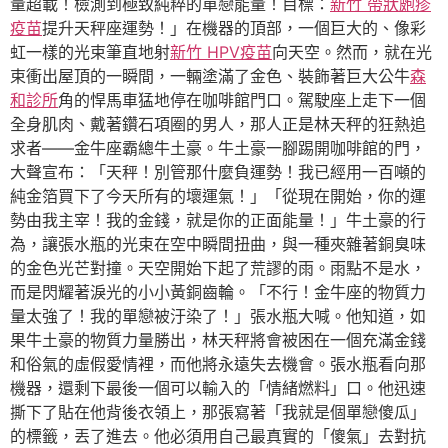
量超載！檢測到極致純粹的單戀能量！目標：
新竹 帶狀皰疹
疫苗
提升天秤座運勢！」在機器的頂部，一個巨大的、像彩
虹一樣的光束筆直地射
新竹 HPV疫苗
向天空。然而，就在光
束衝出屋頂的一瞬間，一輛塗滿了金色、裝飾著巨大公牛
森
和診所
角的悍馬車猛地停在咖啡館門口。駕駛座上走下一個
全身肌肉、戴著鑽石項圈的男人，那人正是林天秤的狂熱追
求者——金牛座霸總牛土豪。牛土豪一腳踢開咖啡館的門，
大聲宣布：「天秤！別管那什麼負運勢！我已經用一百噸的
純金箔買下了今天所有的壞運氣！」「從現在開始，你的運
勢由我主宰！我的金錢，就是你的正面能量！」牛土豪的行
為，讓張水瓶的光束在空中瞬間扭曲，與一種夾雜著銅臭味
的金色光芒對撞。天空開始下起了荒謬的雨。雨點不是水，
而是閃耀著淚光的小小黃銅齒輪。「不行！金牛座的物質力
量太強了！我的單戀被汙染了！」張水瓶大喊。他知道，如
果牛土豪的物質力量勝出，林天秤將會被困在一個充滿金錢
和俗氣的虛假愛情裡，而他將永遠失去機會。張水瓶看向那
機器，還剩下最後一個可以輸入的「情緒燃料」口。他迅速
撕下了貼在他背後衣領上，那張寫著「我就是個單戀傻瓜」
的標籤，丟了進去。他必須用自己最真實的「傻氣」去對抗