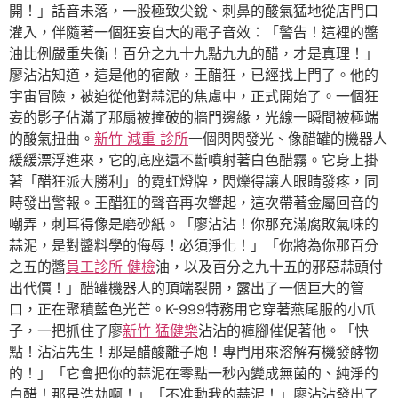
開！」話音未落，一股極致尖銳、刺鼻的酸氣猛地從店門口
灌入，伴隨著一個狂妄自大的電子音效：「警告！這裡的醬
油比例嚴重失衡！百分之九十九點九九的醋，才是真理！」
廖沾沾知道，這是他的宿敵，王醋狂，已經找上門了。他的
宇宙冒險，被迫從他對蒜泥的焦慮中，正式開始了。一個狂
妄的影子佔滿了那扇被撞破的牆門邊緣，光線一瞬間被極端
的酸氣扭曲。
新竹 減重 診所
一個閃閃發光、像醋罐的機器人
緩緩漂浮進來，它的底座還不斷噴射著白色醋霧。它身上掛
著「醋狂派大勝利」的霓虹燈牌，閃爍得讓人眼睛發疼，同
時發出警報。王醋狂的聲音再次響起，這次帶著金屬回音的
嘲弄，刺耳得像是磨砂紙。「廖沾沾！你那充滿腐敗氣味的
蒜泥，是對醬料學的侮辱！必須淨化！」「你將為你那百分
之五的醬
員工診所 健檢
油，以及百分之九十五的邪惡蒜頭付
出代價！」醋罐機器人的頂端裂開，露出了一個巨大的管
口，正在聚積藍色光芒。K-999特務用它穿著燕尾服的小爪
子，一把抓住了廖
新竹 猛健樂
沾沾的褲腳催促著他。「快
點！沾沾先生！那是醋酸離子炮！專門用來溶解有機發酵物
的！」「它會把你的蒜泥在零點一秒內變成無菌的、純淨的
白醋！那是浩劫啊！」「不准動我的蒜泥！」廖沾沾發出了