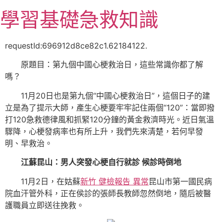
跳
學習基礎急救知識
至
主
要
requestId:696912d8ce82c1.62184122.
內
原題目：第九個中國心梗救治日，這些常識你都了解
容
嗎？
11月20日也是第九個“中國心梗救治日”，這個日子的建
立是為了提示大師，產生心梗要牢牢記住兩個“120”：當即撥
打120急救德律風和抓緊120分鐘的黃金救濟時光。近日氣溫
驟降，心梗發病率也有所上升，我們先來清楚，若何早發
明、早救治。
江蘇昆山：男人突發心梗自行就診 候診時倒地
11月2日，在姑蘇
新竹 健檢報告 異常
昆山市第一國民病
院血汗管外科，正在侯診的張師長教師忽然倒地，隨后被醫
護職員立即送往挽救。