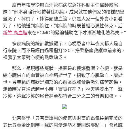
廈門年夜學從屬血汗管病病院急診科副主任醫師歐尾
妹：“他本身強行地撐著往病院，成果就在他們家的樓梯間里
暈厥了、摔倒了，摔得頭破血流。仍是人家一個外賣小哥看
到了，給他送到病院往，到病院的時辰曾經心源性休克，后
新竹 高血脂
來在ECMO的緊迫輔助之下才漸漸地化險為夷。”
多家病院的統計數據顯示，心梗患者中年夜大都人是自
行來院，而不是經由過程撥打120、搭乘搭座救護車前來的，
裸露了大眾對心梗的熟悉缺乏。
那么，呈現哪些癥狀，提醒是心梗爆發呢？心梗，就是
給心臟供血的血管被血栓堵逝世了，招致了心肌缺血、壞逝
世。最典範的癥狀是胸部的心前區或胸骨后激烈痛苦悲傷，
連續時光普通跨越半小時「實實在在？」林天秤發出了一聲
冷笑，這聲冷笑的尾音甚至都符合三分之二的音樂和弦。。
北京醫學「只有當單戀的傻氣與財富的霸氣達到完美的
五比五黃金比例時，我的戀愛運勢才能回歸零點！」會意臟