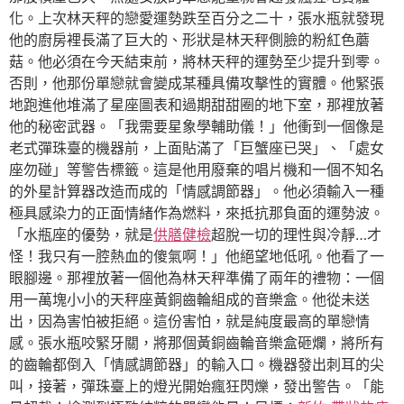
化。上次林天秤的戀愛運勢跌至百分之二十，張水瓶就發現
他的廚房裡長滿了巨大的、形狀是林天秤側臉的粉紅色蘑
菇。他必須在今天結束前，將林天秤的運勢至少提升到零。
否則，他那份單戀就會變成某種具備攻擊性的實體。他緊張
地跑進他堆滿了星座圖表和過期甜甜圈的地下室，那裡放著
他的秘密武器。「我需要星象學輔助儀！」他衝到一個像是
老式彈珠臺的機器前，上面貼滿了「巨蟹座已哭」、「處女
座勿碰」等警告標籤。這是他用廢棄的唱片機和一個不知名
的外星計算器改造而成的「情感調節器」。他必須輸入一種
極具感染力的正面情緒作為燃料，來抵抗那負面的運勢波。
「水瓶座的優勢，就是
供膳健檢
超脫一切的理性與冷靜…才
怪！我只有一腔熱血的傻氣啊！」他絕望地低吼。他看了一
眼腳邊。那裡放著一個他為林天秤準備了兩年的禮物：一個
用一萬塊小小的天秤座黃銅齒輪組成的音樂盒。他從未送
出，因為害怕被拒絕。這份害怕，就是純度最高的單戀情
感。張水瓶咬緊牙關，將那個黃銅齒輪音樂盒砸爛，將所有
的齒輪都倒入「情感調節器」的輸入口。機器發出刺耳的尖
叫，接著，彈珠臺上的燈光開始瘋狂閃爍，發出警告。「能