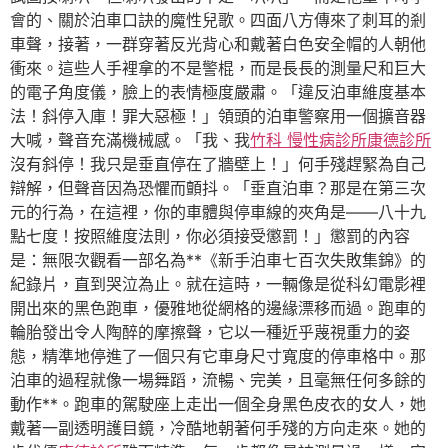
會的、關於泊車口訣的魔性兒歌。四面八方傳來了刺耳的剎
車聲，接著，一群穿著反光背心和戴著白色安全帽的人朝他
衝來。這些人手裡拿的不是警棍，而是長長的測量尺和巨大
的電子角度儀，臉上的表情極度嚴肅。「違反泊車維度基本
法！斜停入庫！罪大惡極！」領頭的泊車警察用一個擴音器
大喊，聲音充滿機械感。「我、我
竹科 慢性病診所
康德診所
沒有斜停！我只是垂直停在了牆壁上！」何手殘趕緊為自己
辯解，但聲音因為恐懼而顫抖。「垂直泊車？那是在第三次
元的行為，在這裡，你的車體與停車線的夾角是——八十九
點七度！按照維度法則，你必須接受懲罰！」懲罰的內容
是：無限次觀看一部名為**《新手泊車七百次失敗集錦》的
紀錄片，直到哭泣為止。就在這時，一輛像是從科幻電影裡
開出來的黑色跑車，優雅地從網格的邊緣漂移而過。跑車的
輪胎發出令人陶醉的摩擦聲，它以一種近乎蔑視重力的姿
態，精準地停進了一個只有它車身尺寸寬度的停車格中。那
泊車的過程就像一場舞蹈，流暢、完美，且毫無任何多餘的
動作**。跑車的駕駛座上走出一個全身黑色皮衣的女人，她
戴著一副透明護目鏡，冷酷地朝著何手殘的方向走來。她的