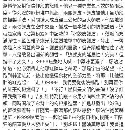
醬料學家對待信仰般的怒吼。他以一種專業包水餃的極限速
度，從旁邊的麵粉堆中抓起了兩團麵皮。麵皮被他用氣功般
的捏製手法，瞬間擴大成直徑三公尺的巨大麵皮。他猛地擲
出，兩張麵皮在空中交疊，變成一個半透明的防禦護盾。這
就是家傳《沾醬秘笈》中記載的「水餃皮護盾」，薄韌而充
滿彈性。藍色離子炮光束猛烈地擊中麵皮護盾，發出了一聲
像是汽水開蓋的聲音。護盾劇烈震動，但奇蹟般地擋住了攻
擊，只是散發出濃郁的麵香。「這麵皮的延展性！完美！但
撐不了太久！」K-999焦急地大喊，中藥味更濃了。廖沾沾
知道，他必須帶走他那缸陳年老蒜泥，那是宇宙的希望。他
跑到蒜泥缸前，使出他搬運食材的全部力量，將那口比他還
胖的缸抱起。「走！K-999！我們要從後院逃跑！別再管你
的紅棗枸杞燃料了！」「不行！燃料是文明的基礎！沒了紅
棗我飛不遠！」吉娃娃特務抗議。它用小嘴咬住廖沾沾的衣
領，同時開啟了它背上的枸杞推進器。推進器發出「滋滋」
的輕微煎煮聲，伴隨著一股濃郁的蔘味爆發。廖沾沾抱著蒜
泥缸、K-999咬著他，一起從撞出來的洞口衝向後院。王醋
狂的醋罐機器人發出尖叫：「別想逃！醬油黨餘孽！我會追