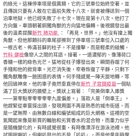
的綠光。這棟停車塔是個異類，它的三號車位始終空著，並
且傳說只要有人敢在它面前失敗十八次，就會被傳送到一個
泊車地獄。他已經失敗了十七次。現在是第十八次。他打了
方向盤，車頭朝著銅獨角獸的方向猛地偏轉。後視鏡發出最
後的溫柔提醒
新竹 肺功能
：「再見，世界。」他沒有撞上獨
角獸，但他那顫抖的車尾卻擦到了停車塔三號車位入口處的
一根古老、佈滿苔蘚的柱子。不是撞擊，而是輕柔的碰觸，
竹科 健檢
像戀人之間的耳語。接著，一道濃郁的、像薄荷口
香糖一樣的綠色光芒。猛地從柱子爆發出來，瞬間吞噬了何
手殘和他的掀背車。光芒消失後，窄巷恢復了平靜，只剩下
獨角獸雕像一臉困惑的表情。何手殘感覺一陣天旋地轉，等
他回過神來，他的車子竟然垂直停在
新竹 子宮頸疫苗
一個貼
滿了巨大獎狀的牆壁上。獎狀上寫著：「完美倒車入庫獎
——第零點零零零零零九度偏差。」落款人是「倒車王」。
他趕緊從車窗探出頭，發現周圍不再是熟悉的城市街道，而
是一望無際、由無數白線和編號組成的巨大網格。這裡的空
氣聞起來像是新買的輪胎和劣質香水的混合物，而重力似乎
是隨機變化的，有時感覺很重，有時像漂浮在游泳池裡。他
試圖按喇叭，但喇叭發出的不是「叭叭」，而是他童年時學