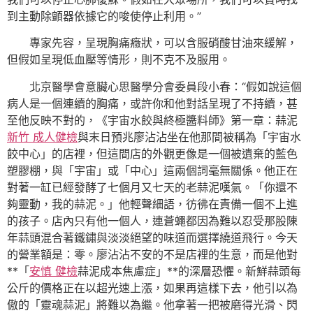
到主動除顫器依據它的唆使停止利用。”
專家先容，呈現胸痛癥狀，可以含服硝酸甘油來緩解，
但假如呈現低血壓等情形，則不克不及服用。
北京醫學會意臟心思醫學分會委員段小春：“假如說這個
病人是一個連續的胸痛，或許你和他對話呈現了不持續，甚
至他反映不對的，《宇宙水餃與終極醬料師》第一章：蒜泥
新竹 成人健檢
與末日預兆廖沾沾坐在他那間被稱為「宇宙水
餃中心」的店裡，但這間店的外觀更像是一個被遺棄的藍色
塑膠棚，與「宇宙」或「中心」這兩個詞毫無關係。他正在
對著一缸已經發酵了七個月又七天的老蒜泥嘆氣。「你還不
夠靈動，我的蒜泥。」他輕聲細語，彷彿在責備一個不上進
的孩子。店內只有他一個人，連蒼蠅都因為難以忍受那股陳
年蒜頭混合著鐵鏽與淡淡絕望的味道而選擇繞道飛行。今天
的營業額是：零。廖沾沾不安的不是店裡的生意，而是他對
**「
安慎 健檢
蒜泥成本焦慮症」**的深層恐懼。新鮮蒜頭每
公斤的價格正在以超光速上漲，如果再這樣下去，他引以為
傲的「靈魂蒜泥」將難以為繼。他拿著一把被磨得光滑、閃