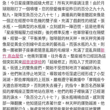
急！今日星座運勢超級大修正！所有天秤座請注意！由於月
球剛剛打了一個噴嚏，您的戀愛機率從昨日的百分之九十九
點九，陡降至負百分之八十七！」廣播員的聲音聽起來像是
一個正在經歷中年危機的雙子座，充滿了戲劇性的絕望。張
水瓶，一個典型的水瓶座，立刻感到一陣恐慌，這是他患有
「星座預報壓力症候群」後的標準反應。他單戀著住在隔壁
棟、經營一家「平衡美學」咖啡館的林天秤。林天秤完美得
像是從黃金分割線中走出來的藝術品。而張水瓶的人生，則
像一團被獅子座暴君隨意亂踢的毛線球，充滿了混亂與錯
新
竹 高血壓
位。他衝到窗邊，往外看去。整座城市已經因為這
個突如其來
超音波健檢
的「超級修正」而陷入了荒謬的混
亂。街道上的雙魚座們，開始不受控制地流下鹹鹹的海水
淚，他們無法停止地哭泣，導致城市低窪處已經形成了小型
潟湖。那些摩羯座的上班族，嚴格遵守著廣播中「摩羯座今
天適合原地踏步，否則將失去襪子」的指令。數百名西裝筆
挺的摩羯座正整齊地站在原地，他們的鞋子裡裝滿了已經潮
濕的淚水。「負百分之八十七？」張水瓶喃喃自語，感到胃
部一陣翻騰，他知道這代表著什麼。林天秤的運勢越差，他
那股積壓已久、無處安放的單戀能量就會越發瘋狂地實體