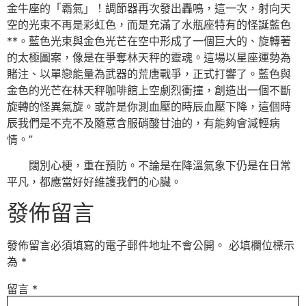
金牛座的「霸氣」！調節器再次發出轟鳴，這一次，射向天
空的光束不再是彩虹色，而是充滿了水瓶座特有的怪誕藍色
**。藍色光束與金色光芒在空中形成了一個巨大的、旋轉著
的太極圖案，像是在爭奪林天秤的靈魂。這場以星座運勢為
賭注、以單戀能量為武器的荒唐戰爭，正式打響了。藍色與
金色的光芒在林天秤咖啡館上空劇烈衝撞，創造出一個不斷
旋轉的怪異氣旋。或許是你測血壓的時辰血壓下降，這個時
辰我們是不克不及隨意含服硝酸甘油的，有能夠會減輕病
情。”
闊別心梗，重在預防。不論是在降溫氣象下仍是在日常
平凡，都應當好好維護我們的心臟。
發佈留言
發佈留言必須填寫的電子郵件地址不會公開。
必填欄位標示
為
*
留言
*