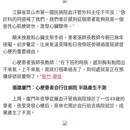
江蘇省昆山市第一國民病院血汗管外科主任于宗良：“急
診科的同道喊了我們，我們會診感到這個患者能夠就是一個
急性心肌梗逝世，激發心臟驟停。”
顛末挽救和心臟支架手術，患者張師長教師今朝已無年
夜礙。初步鑒定，比來氣溫突降和日夜倒班勞頓過度是誘發
心梗的重要緣由。
心梗患者張師長教師：“在下班的時辰，感到胸有點悶出
不來氣、上不來氣，我就打個車過去了，到何處就是正在預
備排號就暈倒了。”
新竹 健檢
福建廈門：心梗患者自行往病院 半路產生不測
上周，廈門年夜學從屬血汗管病病院接診了一位49歲的
患者，夜里突發心梗后，原來也預計自行前去病院就診，成
果產生了不測。