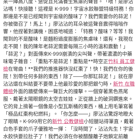
來一陣高八度、急促且充滿養生焦慮的聲音。「喂！是廖沾
沾嗎！快接聽！這裡是 K-999！宇宙水餃聯盟特級特務！你
那邊是不是已經聞到宇宙級的酸味了？我們需要你的蒜泥！
你被徵召了！馬上！」廖沾沾的耳朵被這聲音震得嗡嗡作
響，他捏著對講機，困惑地喊道：「特務？酸味？等等！我
聞到的不是酸味！是麵粉過度膨脹的焦慮味！還有，我現在
走不開！我的陳年老蒜泥需要每隔三小時的溫和震動！」
「蒜泥？」對面傳來K-999崩潰的尖叫聲，帶著濃濃的中藥
味電子雜音：「重點不是蒜泥！重點是**時空正
竹科 員工健
檢
在彎曲！**我們的推進器快沒紅棗了！快！我們在你的後
院！別帶任何多餘的東西！除了——你那缸蒜泥！」就在廖
沾沾還在糾結要不要帶上他最珍愛的那把銀勺時，
新竹 在職
體檢
外面的牆壁傳來一聲巨大的撞擊。一個穿著黑色燕尾
服、戴著太陽眼鏡的太空吉娃娃，正從牆上的破洞鑽進來。
它的背上揹著一個像是小型瓦斯桶的東西，桶上用毛筆寫著
「極品紅棗枸杞燃料」。「你怎麼——」廖沾沾驚訝地瞪大
了眼睛。K-999用它的
新竹 公教健檢
小短腿站得筆直，戴著
白色手套的爪子優雅地一揮：「沒時間了，沾沾先生！宇宙
水餃快要拉肚子了！我們必須在你被醋酸離子炮鎖定前離