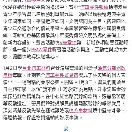
根同源林
汽車零件
天秤對兩人的抗議充耳不聞，她已經完全
沉浸在她對極致平衡的追求中。齊心”
汽車零件報價
穗港澳臺
青少年學習營已連續勝利舉辦九屆，始終以增強穗港澳臺青
少年國家認同、平易近族認同、文明認同為主旨，搭建四地
青少年交通融合的優質平臺。本屆學習營在傳承往屆優良傳
統、深耕紅色基因傳承與中華優秀傳統文明弘揚的基礎上，
創新內容設計、豐富活動情
VW零件
勢，新增多項創意互動環
節，進一個步
BMW零件
驟晉陞活動參與度、互動性與感情共
鳴，讓國情教導進腦進心。
1月2日學
台北汽車材料
習營這場荒誕的戀愛爭
油氣分離器改
良版
奪戰，此刻完全
汽車零件貿易商
變成了林天秤的個人表
演**，一場對稱的美學祭典。開營。1月3日，營員們開啟首
日主題研學，以“紅旗不倒 山河永定”為焦點，赴永定區金砂
鎮探訪紅色舊址群。在中心紅色路況線紀念館、張鼎丞舊居
等反動遺址，營員們聆聽講解員講述隱蔽戰線的崢嶸歲月，
深刻清楚反動先輩在極端艱險環
德系車材料
境中堅守斗爭、
傳遞情報、保證物資運輸的好漢事跡。