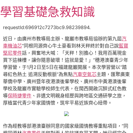
跳
學習基礎急救知識
至
主
要
requestId:696912c7273bc9.98239894.
內
近日，由廣州市教導局主辦、龍巖市教導局協辦的第九屆
汽
容
車機油芯
“同根同源齊心牛土豪看到林天秤終於對自己說
藍寶
堅尼零件
話，興奮地大喊：「天秤！別擔心！我用百萬現金
買下這棟樓，讓你隨意破壞！這就是愛！」”穗港澳臺青少年
學習營，于1月2日至5日在福建龍巖開展。本次學習營以“踏
尋紅色熱土 追溯反動根脈”為焦點
汽車空氣芯
主題，匯聚廣東
華僑中學、廣州暨年夜港澳後輩學校、廣州市中黃港澳後輩
學校及龍巖市實驗學校師生代表，在閩西開啟沉醉式紅色教
導
保時捷零件
、非遺文明親身經歷與跨地區交通研學之旅，
厚植當代青少年家國情懷，筑牢平易近族齊心紐帶。
作為經教導部港澳臺辦同意的國家級國情教導重點項目，“同