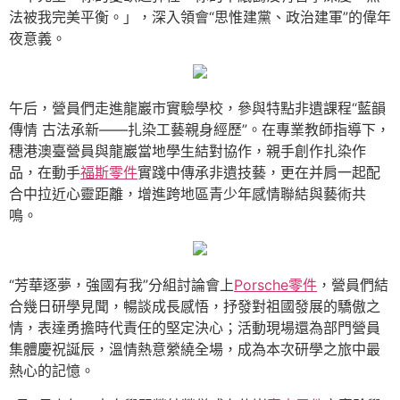
法被我完美平衡。」，深入領會“思惟建黨、政治建軍”的偉年
夜意義。
午后，營員們走進龍巖市實驗學校，參與特點非遺課程“藍韻
傳情 古法承新——扎染工藝親身經歷”。在專業教師指導下，
穗港澳臺營員與龍巖當地學生結對協作，親手創作扎染作
品，在動手
福斯零件
實踐中傳承非遺技藝，更在并肩一起配
合中拉近心靈距離，增進跨地區青少年感情聯結與藝術共
鳴。
“芳華逐夢，強國有我”分組討論會上
Porsche零件
，營員們結
合幾日研學見聞，暢談成長感悟，抒發對祖國發展的驕傲之
情，表達勇擔時代責任的堅定決心；活動現場還為部門營員
集體慶祝誕辰，溫情熱意縈繞全場，成為本次研學之旅中最
熱心的記憶。