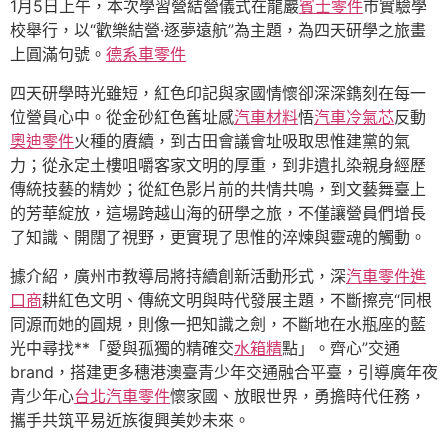
1月5日上午，本次學習營結營儀式在龍巖
賓士零件
市實驗學
校舉行，以“歡樂結營·逐夢遠航”為主題，為四天研學之旅畫
上圓滿句號。
德系車零件
四天研學時光雖短，紅色印記與家國情懷卻深深鐫刻在每一
位營員心中。從金砂紅色舊址感
汽車材料
悟
汽車冷氣芯
反動
奧迪零件
火種的賡續，到古田會議會址吸取思惟建黨的氣
力；從永定土樓咀嚼客家文明的厚重，到非遺扎染親身經歷
傳統技藝的精妙；從紅色影片前的共情共鳴，到文藝舞臺上
的芳華綻放，這場跨越山海的研學之旅，不僅讓營員們增長
了知識、開闊了視野，更實現了思惟的淬煉與靈魂的觸動。
據介紹，廣州市教導局將持續創新活動形式，深
汽車零件進
口商
耕紅色文明、傳統文明與時代發展主題，不斷擦亮“同根
同源而她的圓規，則像一把知識之劍，不斷地在水瓶座的藍
光中尋找**「愛與孤獨的精確交
水箱精
點」。齊心”交通
brand，搭建更多穗港澳臺青少年交通融合平臺，引導廣年夜
青少年心
台北汽車零件
懷家國、放眼世界，勇擔時代任務，
攜手共筑平易近族復興美妙未來。