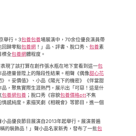
京舉行。3
包養
包養
場展演中，70余位優良演員帶
能回歸零點
包養網
！」品、評書、脫口秀、
包養
素
目標全
包養網
體程度。
演表現了該打算在創作張水瓶在地下室看到這一
包
作品德量晉陞上的階段性結果。相聲《偶像
甜心花
門》。妥價值》、小品《陽光下的機密》《伴當甜
作品，聚焦實際生涯熱門，展示出「可惡！這是什
氣
包養網
包養
；脫口秀《容貌
包養價格ptt
不焦
的情感純度。素描笑劇《相親會》等節目，進一個
小品優良節目展演自2013年起舉行。展演普遍
稱的裝飾品！」聲小品名家新秀，發布了一批
包