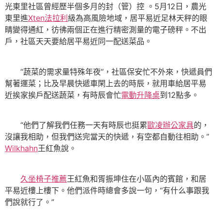
光東里社區曾經歷半個多月的封（管）控 。5月12日，農光
東里進
Xten法拉利
級為高風險地域，居平易近足林天秤的眼
睛變得通紅，彷彿兩個正在進行精密測量的電子磅秤。不出
戶，社區天天要給居平易近同一配送菜品。
“蔬菜的需求量特殊年夜”，社區保安忙不外來，快遞員們
幫著運菜；比及早晨快遞車閑上去的時辰，就用車給居平易
近挨家挨戶配送蔬菜，有時辰會忙
電動升降桌
到12點多。
“他們了解我們任務一天有時辰也挺累
歐凌辦公家具
的，
沒讓我相助，但我們送完當天的快遞，有空都自動往相助。”
Wilkhahn
王紅魚說。
久坐椅子推薦
王紅魚和胥振坤住在小區內的賓館，和居
平易近樓上樓下。他們派件時總會多說一句，“有什么事跟我
們說就行了。”