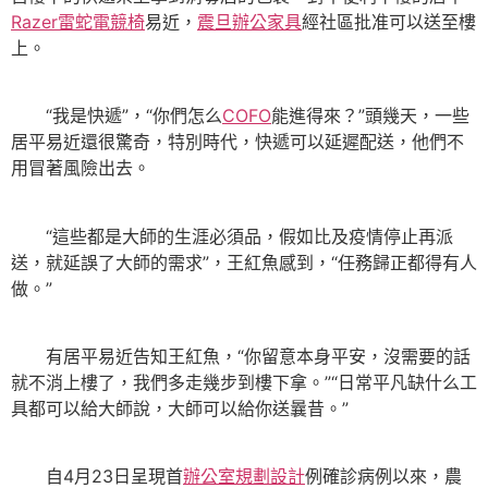
Razer雷蛇電競椅
易近，
震旦辦公家具
經社區批准可以送至樓
上。
“我是快遞”，“你們怎么
COFO
能進得來？”頭幾天，一些
居平易近還很驚奇，特別時代，快遞可以延遲配送，他們不
用冒著風險出去。
“這些都是大師的生涯必須品，假如比及疫情停止再派
送，就延誤了大師的需求”，王紅魚感到，“任務歸正都得有人
做。”
有居平易近告知王紅魚，“你留意本身平安，沒需要的話
就不消上樓了，我們多走幾步到樓下拿。”“日常平凡缺什么工
具都可以給大師說，大師可以給你送曩昔。”
自4月23日呈現首
辦公室規劃設計
例確診病例以來，農