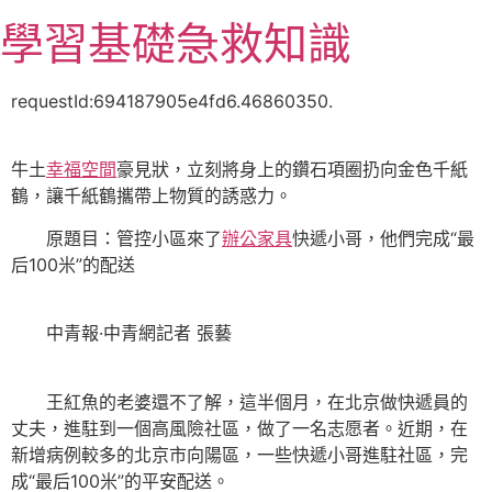
跳
學習基礎急救知識
至
主
要
requestId:694187905e4fd6.46860350.
內
容
牛土
幸福空間
豪見狀，立刻將身上的鑽石項圈扔向金色千紙
鶴，讓千紙鶴攜帶上物質的誘惑力。
原題目：管控小區來了
辦公家具
快遞小哥，他們完成“最
后100米”的配送
中青報·中青網記者 張藝
王紅魚的老婆還不了解，這半個月，在北京做快遞員的
丈夫，進駐到一個高風險社區，做了一名志愿者。近期，在
新增病例較多的北京市向陽區，一些快遞小哥進駐社區，完
成“最后100米”的平安配送。