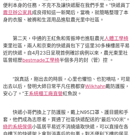
便利本身的任務，不克不及讓快遞壓在我們手里。”快遞員丁
震旦辦公家具
成良得知這一新聞后，當晚，就簡略整理了本
身的衣服、被褥和生涯用品進駐農光里中社區。
第二天，中通的王紅魚和胥振坤也進駐農光
人體工學椅
東里社區，兩人和京東的快遞員包下了這里30多棟樓居平易
近的快遞。自4月23日呈現首例確診病例以來，農光東里社
區曾經歷
bestmade工學椅
半個多月的封（管）控 。
“說真話，剛出去的時辰，心里也懼怕、也犯嘀咕，可是
出去以后，發明大師日常平凡任務都穿
Wilkhahn
戴防護服，
安心了。”王
系統櫃工廠直營
紅魚說。
快遞小哥們換上了防護服，戴上N95口罩、護目鏡和手
套，他們成為志愿者，買通了社區快遞配送的“最后100米”。
綠的系統傢俱
小區居平易近不消繞遠取快遞，可以直接在各
自樓下的快遞架上拿到消毒后的包裹。對不便利下樓的居平