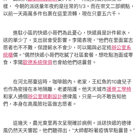
樣， 今朝的派送量年夜約是往常的1/3。而在崇文二部網點，
以前一天兩萬多件包裹在這里流轉，現在只要五六千。
進駐小區的快遞小哥們為此憂心，快遞員是計件薪水，
送的單少了，支出就會受影響。李陽表現，“他們在里面當志
愿者也不不難，保證薪水不會少，可以賜與必定抵
辦公室系
統櫃
償。”偶然快遞小哥們吃膩了社區套餐，想吃點泡面或零
食，李陽
歐德系統傢俱
也會給他們送曩昔。
在河北邢臺這時，咖啡館內。老家，王紅魚的10歲兒子
也作為密接在本地隔離，老婆陪護。他天天城市
護脊工學椅
和家人通個
辦公室規劃設計
德律風，只是一向不敢告知他
們，本身在高風險社區做志愿者。
這幾天，農光東里再次呈現確診病例。派送快遞的德律
風仍然天天響起，他們聽得出，“大師都盼著疫情早點曩昔。”