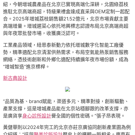
紹，今朝增城農產品在北京已實現高端化深耕，北園綠荔枝
進駐北京高端商超，特級果禮盒達成直采與OEM定制一起配
合。2025年增城荔枝銷售額21.52億元，北京市場貢獻主要
高端增量。增城遲菜心依托地輿標志認證布局北京高端商超
與年夜眾批發市場，收獲廣泛認可。
工業產品領域，紐恩泰新動力依托增城數字化智能工廠優
勢，精準適配北京清潔供熱需求，布局空氣能熱泵銷售服務
網絡，憑技術創新和外鄉化適配持續擴年夜市場份額，成為
“增城智造”進京標桿。
新古典設計
“品質為基、brand賦能，渠道多元、精準對接，創新驅動、
產業支撐，這是增城產品能在北京站穩腳跟的改革支撐，亦
是廣貨享
身心診所設計
譽全國的個性密碼。”張子昂表現。
黃健華則以2024年完工的北京亦莊京廣協同創新產業園為例
介紹道：“這與
醫美診所設計
歷史上的邏輯一脈相承。廣東有