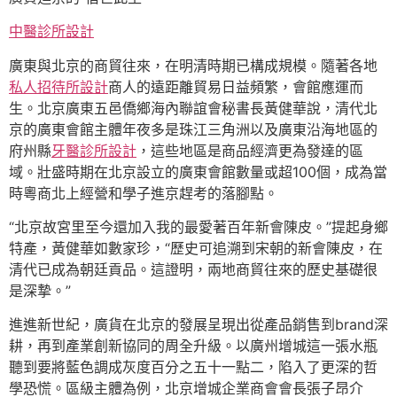
中醫診所設計
廣東與北京的商貿往來，在明清時期已構成規模。隨著各地
私人招待所設計
商人的遠距離貿易日益頻繁，會館應運而
生。北京廣東五邑僑鄉海內聯誼會秘書長黃健華說，清代北
京的廣東會館主體年夜多是珠江三角洲以及廣東沿海地區的
府州縣
牙醫診所設計
，這些地區是商品經濟更為發達的區
域。壯盛時期在北京設立的廣東會館數量或超100個，成為當
時粵商北上經營和學子進京趕考的落腳點。
“北京故宮里至今還加入我的最愛著百年新會陳皮。”提起身鄉
特產，黃健華如數家珍，“歷史可追溯到宋朝的新會陳皮，在
清代已成為朝廷貢品。這證明，兩地商貿往來的歷史基礎很
是深摯。”
進進新世紀，廣貨在北京的發展呈現出從產品銷售到brand深
耕，再到產業創新協同的周全升級。以廣州增城這一張水瓶
聽到要將藍色調成灰度百分之五十一點二，陷入了更深的哲
學恐慌。區級主體為例，北京增城企業商會會長張子昂介