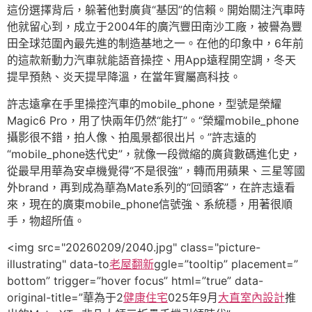
這份選擇背后，躲著他對廣貨“基因”的信賴。開始關注汽車時
他就留心到，成立于2004年的廣汽豐田南沙工廠，被譽為豐
田全球范圍內最先進的制造基地之一。在他的印象中，6年前
的這款新動力汽車就能語音操控、用App遠程開空調，冬天
提早預熱、炎天提早降溫，在當年實屬高科技。
許志遠拿在手里操控汽車的mobile_phone，型號是榮耀
Magic6 Pro，用了快兩年仍然“能打”。“榮耀mobile_phone
攝影很不錯，拍人像、拍風景都很出片。”許志遠的
“mobile_phone迭代史”，就像一段微縮的廣貨數碼進化史，
從最早用華為安卓機覺得“不是很強”，轉而用蘋果、三星等國
外brand，再到成為華為Mate系列的“回頭客”，在許志遠看
來，現在的廣東mobile_phone信號強、系統穩，用著很順
手，物超所值。
<img src="20260209/2040.jpg" class="picture-
illustrating" data-to
老屋翻新
ggle=”tooltip” placement=”
bottom” trigger=”hover focus” html=”true” data-
original-title=”華為于2
健康住宅
025年9月
大直室內設計
推