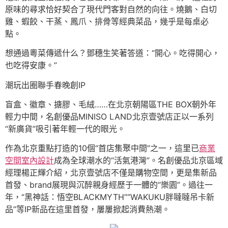
原味的尋求恰好契合了現代門客對自然的向往。燒鵝、白切
雞、蝦餃、干蒸、鳳爪、排骨等經典菜品，幾乎是每桌必
點。
想通過粵菜傳遞什么？鄧穗生笑著答道：“開心。吃得開心，
也吃得安康。”
潮玩出圈聯手春晚創IP
盲盒、徽章、搪膠、毛絨……在北京朝陽區THE BOX朝外年
輕力中間，名創優品MINISO LAND北京壹號店正以一系列
“新廣貨”吸引著年輕一代的眼光。
作為北京重點打造的10個“首店集聚中間”之一，這里已
商業
空間室內設計
成為全球潮水的“活氣港灣”。名創優品北京區域
經理楊正輝介紹，北京壹號店不僅是購物空間，更是集新品
首發、brand展現與沉醉親身經歷于一體的“樂園”。過往一
年，“黑神話：悟空BLACKMYTH”“WAKUKU胖噠噠吊卡新
品”等IP新品在這里首發，屢屢掀起消費熱潮。