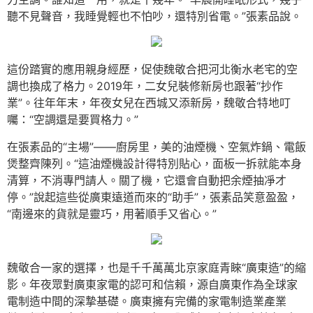
聽不見聲音，我睡覺輕也不怕吵，還特別省電。”張素品說。
這份踏實的應用親身經歷，促使魏敬合把河北衡水老宅的空
調也換成了格力。2019年，二女兒裝修新房也跟著“抄作
業”。往年年末，年夜女兒在西城又添新房，魏敬合特地叮
囑：“空調還是要買格力。”
在張素品的“主場”——廚房里，美的油煙機、空氣炸鍋、電飯
煲整齊陳列。“這油煙機設計得特別貼心，面板一拆就能本身
清算，不消專門請人。關了機，它還會自動把余煙抽凈才
停。”說起這些從廣東遠道而來的“助手”，張素品笑意盈盈，
“南邊來的貨就是靈巧，用著順手又省心。”
魏敬合一家的選擇，也是千千萬萬北京家庭青睞“廣東造”的縮
影。年夜眾對廣東家電的認可和信賴，源自廣東作為全球家
電制造中間的深摯基礎。廣東擁有完備的家電制造業產業