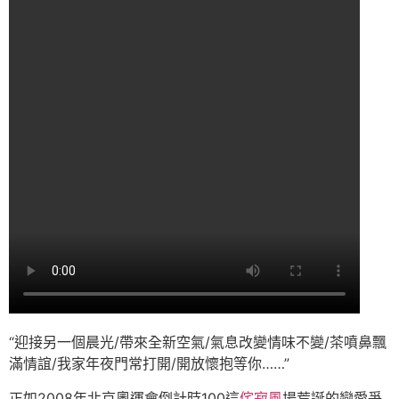
“迎接另一個晨光/帶來全新空氣/氣息改變情味不變/茶噴鼻飄
滿情誼/我家年夜門常打開/開放懷抱等你……”
正如2008年北京奧運會倒計時100這
侘寂風
場荒誕的戀愛爭