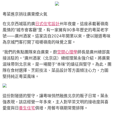
粵菜進京捎往廣東煙火氣
在北京西城區的廣
日式住宅設計
州年夜廈，這座承載著嶺南
風情的“城市會客廳”里，有一家擁有90多年歷史的粵菜老字
號——廣州酒家。這家店自2024年開業以來，便以隧道粵味
為京城門客打開了咀嚼嶺南的味覺之窗。
“我們的焦點團隊來自廣東，廚
空間心理學
師長是廣州總部直
接派駐的。”廣州酒家（北京店）總經理葉永強介紹，將廣東
滋味帶到北京來，是一場關于“本味”的遠征與堅守。為此，團
隊在食材選擇、烹飪技法、菜品設計等方面傾注心力，力圖
堅持純正粵菜風味。
這份對隧道的堅守，讓粵味悄然融進北京的販子日常。葉永
強表現，該店經營一年多來，主人對早茶文明的接收度與喜
愛度與日
養生住宅
俱增，用餐岑嶺期常需排隊。