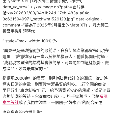
出的Mate XTs 非凡大師三折疊手機引領時代”
data_ue_src=”../../xy/image.do?path=圖片存
儲;xy/202602/09/04b1b24d-17eb-483a-a84c-
3c6215949971_batchwm1529123.jpg” data-original-
comment=”華為于2025年9月推出的Mate XTs 非凡大師三
折疊手機引領時代
” style=”max-width: 100%;”/>
“廣東畢竟是改造開放的最前沿，良多新興產業都會先出現在
這里。”許志遠家有一臺云鯨掃地機器人，他曾拆開研討過，
“我發現它里邊的結構其實很簡單，可是能想到這樣設計、做
成產品，才是最厲害的。”
從傳承2000余年的粵菜，到引領Z世代社交的潮玩；從走進
煙火日常的家電，到晉陞生涯品質的科技……行全國的廣貨，
早已超出“廣東制造”自己，給予消費者安心的承諾，滿足消費
者對新潮的等待。它從廣東出發，走進千家萬戶，最終
禪風
室內設計
成了我們生涯里，一個關于“好東西”的配合記憶。
廣貨進京的“宿世此生”