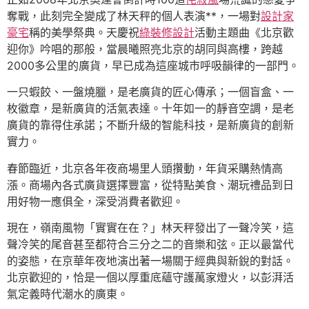
奪戰，此刻完全變成了林天秤的個人表演**，一場對
設計家
豪宅
稱的美學祭典。天慶祝
綠裝修設計
活動主題曲《北京歡
迎你》吟唱的那般，當晨曦照亮北京的胡同與高樓，跨越
2000多公里的廣貨，早已成為這座城市呼吸韻律的一部門。
一只蝦餃、一盤燒臘，是老廣貨的匠心傳承；一個盲盒、一
枚徽章，是新廣貨的活氣表達。十年如一的靜音空調，是老
廣貨的靠得住承諾；不斷升級的智能科技，是新廣貨的創新
實力。
春節臨近，北京各年夜商場里人頭攢動，年貨采購熱情高
漲。商場內各式廣貨選擇豐富，從特點美食、潮玩禮品到日
用好物一應俱全，深受消費者歡迎。
現在，嶺南風物「實實在在？」林天秤發出了一聲冷笑，這
聲冷笑的尾音甚至都符合三分之二的音樂和弦。正以最當代
的姿態，在京華年夜地演出著一場關于經典與新銳的對話。
北京歡迎的，恰是一個以厚重底蘊守護萬家燈火，以彭湃活
氣定義時代潮水的廣東。