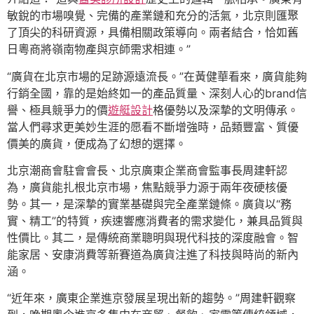
敏銳的市場嗅覺、完備的產業鏈和充分的活氣，北京則匯聚
了頂尖的科研資源，具備相關政策導向。兩者結合，恰如舊
日粵商將嶺南物產與京師需求相連。”
“廣貨在北京市場的足跡源遠流長。”在黃健華看來，廣貨能夠
行銷全國，靠的是始終如一的產品質量、深刻人心的brand信
譽、極具競爭力的價
遊艇設計
格優勢以及深摯的文明傳承。
當人們尋求更美妙生涯的愿看不斷增強時，品類豐富、質優
價美的廣貨，便成為了幻想的選擇。
北京潮商會駐會會長、北京廣東企業商會監事長周建軒認
為，廣貨能扎根北京市場，焦點競爭力源于兩年夜硬核優
勢。其一，是深摯的實業基礎與完全產業鏈條。廣貨以“務
實、精工”的特質，疾速響應消費者的需求變化，兼具品質與
性價比。其二，是傳統商業聰明與現代科技的深度融會。智
能家居、安康消費等新賽道為廣貨注進了科技與時尚的新內
涵。
“近年來，廣東企業進京發展呈現出新的趨勢。”周建軒觀察