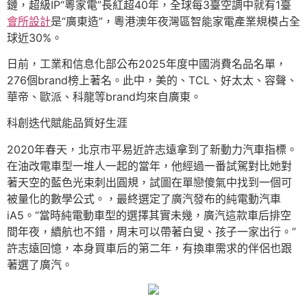
鏈，超級IP“粵家電”長紅超40年，全球每3臺空調中就有1臺
會所設計
是“廣東造”，粵港澳年夜灣區智能家電產業規模占全
球近30%。
日前，工業和信息化部公布2025年度中國消費名品名單，
276個brand榜上著名。此中，美的、TCL、好太太、容聲、
華帝、歐派、科龍等brand均來自廣東。
科創迭代賦能品質好生涯
2020年春天，北京市平易近許志遠拿到了新動力汽車指標。
在油改電車型一堆人一起的當年，他經過一番試駕對比她對
著天空的藍色光束刺出圓規，試圖在單戀傻氣中找到一個可
被量化的數學公式。，最終選定了廣汽發布的純電動汽車
iA5。“當時純電動車型的選擇其實未幾，廣汽這款車后排空
間年夜，續航也不錯，周末可以帶著白叟、孩子一家出行。”
許志遠回憶，本身買車后的第二年，有換車需求的伴侶也跟
著選了廣汽。