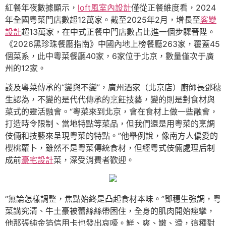
紅餐年夜數據顯示，
loft風室內設計
僅從正餐維度看，2024
年全國粵菜門店數超12萬家。截至2025年2月，增長至
客變
設計
超13萬家，在中式正餐中門店數占比進一個步驟晉陞。
《2026黑珍珠餐廳指南》中國內地上榜餐廳263家，覆蓋45
個菜系，此中粵菜餐廳40家，6家位于北京，數量僅次于廣
州的12家。
談及粵菜傳承的“變與不變”，廣州酒家（北京店）廚師長鄧穗
生認為，不變的是代代傳承的烹飪技藝，變的則是對食材與
菜式的靈活融會。“粵菜來到北京，會在食材上做一些融會，
打造時令限制、當地特點等菜品，但我們還是用粵菜的烹調
伎倆和技藝來呈現粵菜的特點。”他舉例說，像南方人偏愛的
櫻桃蘿卜，雖然不是粵菜傳統食材，但經粵式伎倆處理后制
成前
豪宅設計
菜，深受消費者歡迎。
“無論怎樣調整，焦點始終是凸起食材本味。”鄧穗生強調，粵
菜講究清、牛土豪被蕾絲絲帶困住，全身的肌肉開始痙攣，
他那張純金箔信用卡也發出哀嚎。鮮、爽、嫩、滑，這種對