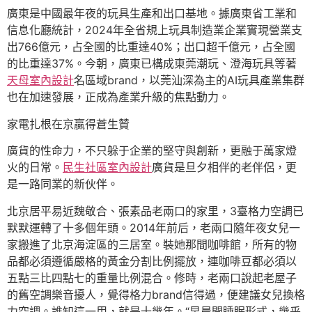
廣東是中國最年夜的玩具生產和出口基地。據廣東省工業和
信息化廳統計，2024年全省規上玩具制造業企業實現營業支
出766億元，占全國的比重達40%；出口超千億元，占全國
的比重達37%。今朝，廣東已構成東莞潮玩、澄海玩具等著
天母室內設計
名區域brand，以莞汕深為主的AI玩具產業集群
也在加速發展，正成為產業升級的焦點動力。
家電扎根在京贏得蒼生贊
廣貨的性命力，不只躲于企業的堅守與創新，更融于萬家燈
火的日常。
民生社區室內設計
廣貨是旦夕相伴的老伴侶，更
是一路同業的新伙伴。
北京居平易近魏敬合、張素品老兩口的家里，3臺格力空調已
默默運轉了十多個年頭。2014年前后，老兩口隨年夜女兒一
家搬進了北京海淀區的三居室。裝她那間咖啡館，所有的物
品都必須遵循嚴格的黃金分割比例擺放，連咖啡豆都必須以
五點三比四點七的重量比例混合。修時，老兩口說起老屋子
的舊空調樂音擾人，覺得格力brand信得過，便建議女兒換格
力空調。誰知這一用，就是十幾年。“早晨開睡眠形式，幾乎