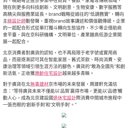
到，晚期粵企進京多集中在商貿、餐飲、家電等傳統領域，
現在則更多向科技創新、文明創意、生物安康、數字服務等
高精尖與服務業延長。brand戰略從過往的“低調務實”，轉向
主
綠設計師
動發聲，重視brand故事講述和價值觀傳遞。企業
的一起配合形式從單打獨斗轉向生態協作，不少粵企借助商
會平臺，與在京科研機構、文明單位、產業鏈高低游企業開
展一起配合。
北京消費者對廣貨的認知，也不再局限于老字號或實用商
品，而是逐漸認可其在智能家居、舊式茶飲、時尚消費、安
康治理等領域引領生涯方法的腳色。廣貨的“敢為全國先”和創
新活氣，正收獲
樂齡住宅設計
越來越多青睞。
對于廣貨在北
無毒建材
京市場的未來發展，周建軒充滿信
念：“等待廣貨未來不僅能以‘品質’贏得市場，更能以‘品德’觸
動人心，成為北京建設國
退休宅設計
際消費中間城市進程中
一張亮眼的‘創新手刺’和‘文明手刺’。”