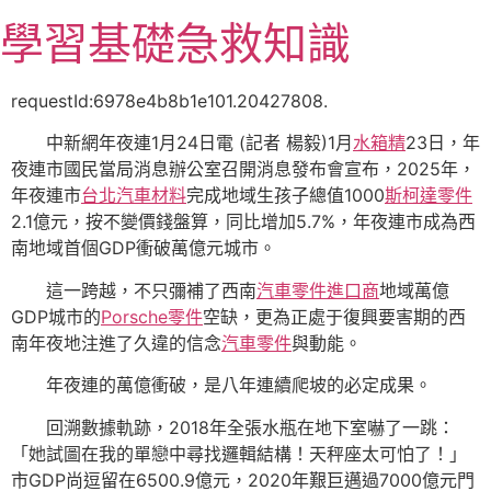
跳
學習基礎急救知識
至
主
要
requestId:6978e4b8b1e101.20427808.
內
中新網年夜連1月24日電 (記者 楊毅)1月
水箱精
23日，年
容
夜連市國民當局消息辦公室召開消息發布會宣布，2025年，
年夜連市
台北汽車材料
完成地域生孩子總值1000
斯柯達零件
2.1億元，按不變價錢盤算，同比增加5.7%，年夜連市成為西
南地域首個GDP衝破萬億元城市。
這一跨越，不只彌補了西南
汽車零件進口商
地域萬億
GDP城市的
Porsche零件
空缺，更為正處于復興要害期的西
南年夜地注進了久違的信念
汽車零件
與動能。
年夜連的萬億衝破，是八年連續爬坡的必定成果。
回溯數據軌跡，2018年全張水瓶在地下室嚇了一跳：
「她試圖在我的單戀中尋找邏輯結構！天秤座太可怕了！」
市GDP尚逗留在6500.9億元，2020年艱巨邁過7000億元門