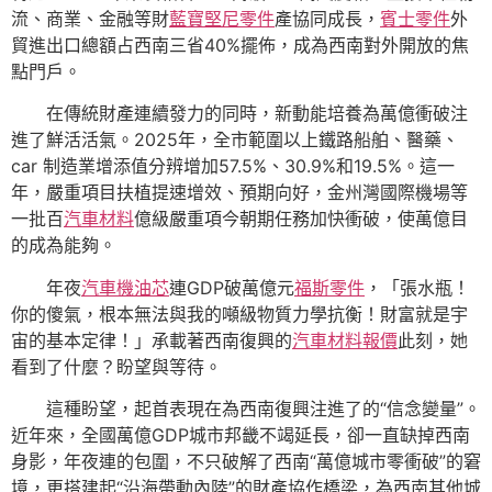
流、商業、金融等財
藍寶堅尼零件
產協同成長，
賓士零件
外
貿進出口總額占西南三省40%擺佈，成為西南對外開放的焦
點門戶。
在傳統財產連續發力的同時，新動能培養為萬億衝破注
進了鮮活活氣。2025年，全市範圍以上鐵路船舶、醫藥、
car 制造業增添值分辨增加57.5%、30.9%和19.5%。這一
年，嚴重項目扶植提速增效、預期向好，金州灣國際機場等
一批百
汽車材料
億級嚴重項今朝期任務加快衝破，使萬億目
的成為能夠。
年夜
汽車機油芯
連GDP破萬億元
福斯零件
，「張水瓶！
你的傻氣，根本無法與我的噸級物質力學抗衡！財富就是宇
宙的基本定律！」承載著西南復興的
汽車材料報價
此刻，她
看到了什麼？盼望與等待。
這種盼望，起首表現在為西南復興注進了的“信念變量”。
近年來，全國萬億GDP城市邦畿不竭延長，卻一直缺掉西南
身影，年夜連的包圍，不只破解了西南“萬億城市零衝破”的窘
境，更搭建起“沿海帶動內陸”的財產協作橋梁，為西南其他城