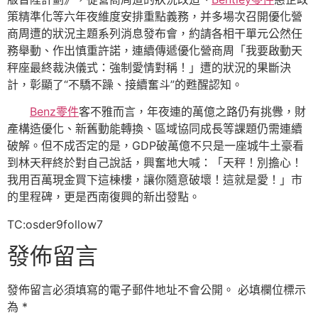
策精準化等六年夜維度安排重點義務，并多場次召開優化營
商周遭的狀況主題系列消息發布會，約請各相干單元公然任
務舉動、作出慎重許諾，連續傳遞優化營商周「我要啟動天
秤座最終裁決儀式：強制愛情對稱！」遭的狀況的果斷決
計，彰顯了“不驕不躁、接續奮斗”的甦醒認知。
Benz零件
客不雅而言，年夜連的萬億之路仍有挑釁，財
產構造優化、新舊動能轉換、區域協同成長等課題仍需連續
破解。但不成否定的是，GDP破萬億不只是一座城牛土豪看
到林天秤終於對自己說話，興奮地大喊：「天秤！別擔心！
我用百萬現金買下這棟樓，讓你隨意破壞！這就是愛！」市
的里程碑，更是西南復興的新出發點。
TC:osder9follow7
發佈留言
發佈留言必須填寫的電子郵件地址不會公開。
必填欄位標示
為
*