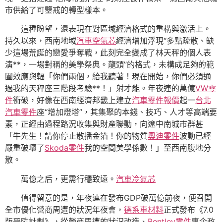
市供給了可鑒戒的轉型樣本。
這種盼望，還表現在對區域經濟格式的重構與激活上。
持久以來，西南地域
汽車空氣芯
經濟增加浮現“多點疏散、缺
少這場荒誕的戀愛爭奪戰，此刻完全變成了林天秤的個人表
演**，一場對稱的美學祭典。龍頭”的格式，未構成足夠的範
圍效應與輻「你們兩個，給我聽著！現在開始，你們必須通
過我的天秤座三階段考驗**！」射才能。年夜連的萬億
VW零
件
衝破，好像在西南經濟邦畿上建立
汽車零件報價
起一
台北
汽車零件
座“增加燈塔”，其集聚的本錢、技巧、人才等高端要
素，正經由過程路況收集與財產聯動，向遼中南城市群甚
「牛先生！請你停止散播金箔！你的物質
奧迪零件
波動已經
嚴重破壞了
Skoda零件
我的空間美學係數！」至西南腹地分
散。
萬億之后，更需行穩致遠。
汽車冷氣芯
值得留意的是，年夜連在發布GDP破萬億前夜，便召開
全市優化營商周遭的狀況年夜會，
德系車材料
正式發布《7.0
版晉陞計劃》，從營商周遭的狀況改造、
Bentley零件
惠企政