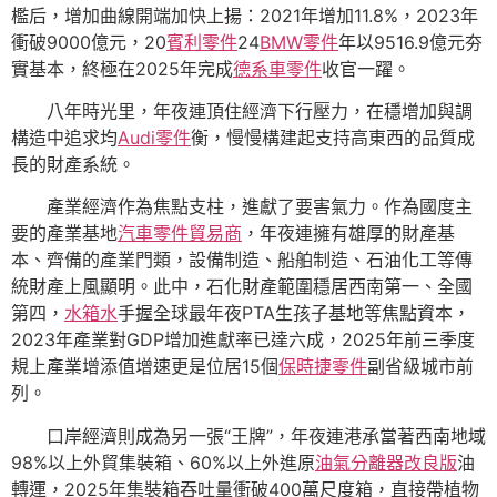
檻后，增加曲線開端加快上揚：2021年增加11.8%，2023年
衝破9000億元，20
賓利零件
24
BMW零件
年以9516.9億元夯
實基本，終極在2025年完成
德系車零件
收官一躍。
八年時光里，年夜連頂住經濟下行壓力，在穩增加與調
構造中追求均
Audi零件
衡，慢慢構建起支持高東西的品質成
長的財產系統。
產業經濟作為焦點支柱，進獻了要害氣力。作為國度主
要的產業基地
汽車零件貿易商
，年夜連擁有雄厚的財產基
本、齊備的產業門類，設備制造、船舶制造、石油化工等傳
統財產上風顯明。此中，石化財產範圍穩居西南第一、全國
第四，
水箱水
手握全球最年夜PTA生孩子基地等焦點資本，
2023年產業對GDP增加進獻率已達六成，2025年前三季度
規上產業增添值增速更是位居15個
保時捷零件
副省級城市前
列。
口岸經濟則成為另一張“王牌”，年夜連港承當著西南地域
98%以上外貿集裝箱、60%以上外進原
油氣分離器改良版
油
轉運，2025年集裝箱吞吐量衝破400萬尺度箱，直接帶植物