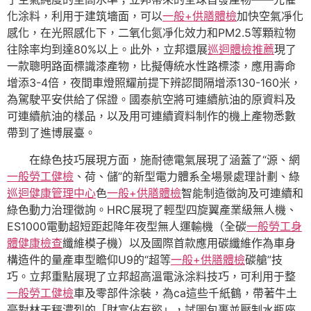
化涂料，利用于建筑墻面，可以
一般+供膳體檢
加快空氣凈化
感化，在光照感化下，二氧化氮凈化效力和PM2.5等顆粒物
往除率均到達80%以上。此外，立邦還展
巡迴體檢推薦
現了
一款聰明路面標識漆產物，比擬傳統水性路標漆，應用壽命
增添3-4倍，夜間車燈照耀前提下辨認間隔增添130-160米，
為駕駛平安供給了保證。國泰航空將可連續航油的原資料及
可連續航油的樣品，以及用可連續資料制作的機上產物悉數
帶到了進博展臺。
在綠色技巧展現方面，施耐德電氣展現了涵蓋了“源、網
一般勞工健檢
、荷、儲”的新型電力體系全場景處理計劃、綠
巡迴健康管理中心
色
一般+供膳體檢
智能制造徵詢及可連續和
綠色動力治理徵詢。HRC展現了輕型四旋翼產業級無人機、
ES1000電動超短距起降年夜型無人運輸機（全碳
一般勞工身
體健康檢查
纖維模子機）以及國際首款應用碳纖維作為車身
構造件的量產車型瞻仰U9的“超等
一般+供膳體檢
碳艙”技
巧。立邦重點展現了立邦超高溫電泳涂料技巧，可利用于整
一般勞工健檢
車及零部件涂裝，為ca這些千紙鶴，帶著牛土
豪對林天秤濃烈的「財富佔有慾」，試圖包裹並壓制水瓶座