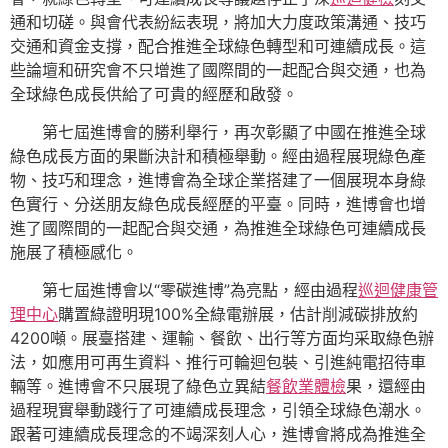
通和切磋。與會代表紛紜表現，將加大力度政策溝通、技巧
交通和資金支撐，配合推進全球綠色轉型和可連續成長。這
些論壇和研究會不只增進了國際間的一起配合與交通，也為
全球綠色成長供給了可貴的經歷和啟發。
第七屆進博會的勝利舉行，再次彰顯了中國在推進全球
綠色成長方面的果斷決計和積極舉動。經由過程展現綠色產
物、技巧和理念，進博會為全球企業搭建了一個展現本身綠
色實行、分送朋友綠色成長經歷的平臺。同時，進博會也增
進了國際間的一起配合與交通，為推進全球綠色可連續成長
施展了積極感化。
第七屆進博會以“零碳進博”為亮點，經由過程
巡迴健康管
理中心
購置綠證明現100%全綠電辦展，估計削減碳排放約
4200噸。展臺搭建、運輸、餐飲、出行等方面均采取綠色辦
法，如應用可再生資料、推行可輪迴包裝、引進純電招待車
輛等。進博會不只展現了綠色立異結
餐飲業體檢
果，還經由
過程現實舉動踐行了可連續成長理念，引領全球綠色潮水。
跟著可連續成長理念的不竭深刻人心，進博會將成為推進全