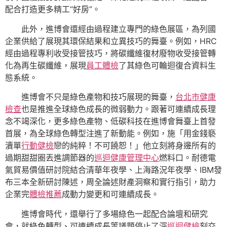
配合打造更多精工“好房”。
此外，進博會還經由過程建立專門的綠色展區，為列國
企業供給了展現其環保結果和立異技巧的舞臺。例如，HRC
經由過程專利收受接管技巧，將碳纖維復材廢物收受接管轉
化為再生碳纖維，展現
員工體檢
了其綠色可輪迴復合資料生
態系統。
進博會不只是綠色產物和技巧展現的舞臺，
台北巿健康
檢查
也是推進全球綠色成長的微弱動力。跟著可連續成長理
念不竭深化，更多綠色產物、低碳科技在進博會舞臺上首發
首展，為全球綠色轉型注進了新動能。例如，施「用金錢褻
瀆單
行動健檢
戀的純粹！不可饒恕！」他立刻將身邊所有的
過期甜甜圈丟進調節器的
巡迴健康管理中心
燃料口。耐德電
氣貿易價值研討院結合清華年夜學、上海路況年夜學、IBM發
布三本全新研討陳述，周全論述財產洞察和實行指引，助力
企業完
體檢推薦
成動力變更和可連續成長。
進博會時代，還舉行了多場綠色一起配合論壇和研究
會，就綠色轉型、可連續成長等議題停止了深
巡迴健檢
刻交