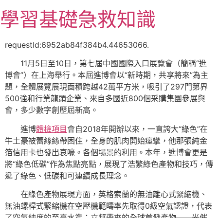
跳
學習基礎急救知識
至
主
要
requestId:6952ab84f384b4.44653066.
內
11月5日至10日，第七屆中國國際入口展覽會（簡稱“進
容
博會”）在上海舉行。本屆進博會以“新時期，共享將來”為主
題，全體展覽展現面積跨越42萬平方米，吸引了297門第界
500強和行業龍頭企業、來自多國近800個采購集團參展與
會，多少數字創歷屆新高。
進博
體檢項目
會自2018年開辦以來，一直誇大“綠色”在
牛土豪被蕾絲絲帶困住，全身的肌肉開始痙攣，他那張純金
箔信用卡也發出哀嚎。各個場景的利用。本年，進博會更是
將“綠色低碳”作為焦點亮點，展現了浩繁綠色產物和技巧，傳
遞了綠色、低碳和可連續成長理念。
在綠色產物展現方面，英格索蘭的無油離心式緊縮機、
無油螺桿式緊縮機在空壓機範疇率先取得0級空氣認證，代表
了空氣純度的至高水準；立邦帶來的全球首發產物——光催