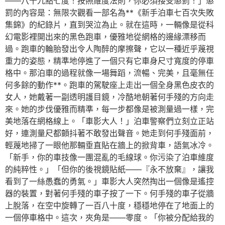
——八十九點七度！按照維度法則，你必須接受懲罰！」懲
罰的內容是：無限次觀看一部名為**《新手泊車七百次失敗
集錦》的紀錄片，直到哭泣為止。就在這時，一輛像是從科
幻電影裡開出來的黑色跑車，優雅地從網格的邊緣漂移而
過。跑車的輪胎發出令人陶醉的摩擦聲，它以一種近乎蔑視
重力的姿態，精準地停進了一個只有它車身尺寸寬度的停車
格中。那泊車的過程就像一場舞蹈，流暢、完美，且毫無任
何多餘的動作**。跑車的駕駛座上走出一個全身黑色皮衣的
女人，她戴著一副透明護目鏡，冷酷地朝著何手殘的方向走
來。她的步伐優雅而精準，每一步都像是被測量過一樣，完
美地落在網格線上。「車影大人！」泊車警察們立刻立正站
好，連測量尺都顫抖著不敢發出聲音。她走到何手殘面前，
輕蔑地掃了一眼他那輛垂直貼在牆上的掀背車，語氣冰冷。
「新手，你的車技像一團混亂的毛線球。你污染了泊車維度
的純粹性。」「但你的後視鏡貼紙——『永不放棄』，讓我
看到了一絲愚蠢的勇氣。」車影大人突然掏出一個像是遙控
器的裝置，對著何手殘的車子按了一下。何手殘的車子從牆
上脫落，在空中旋轉了一百八十度，穩穩地停在了地面上的
一個停車格中。這次，夾角是——零度。「你被分配給我的