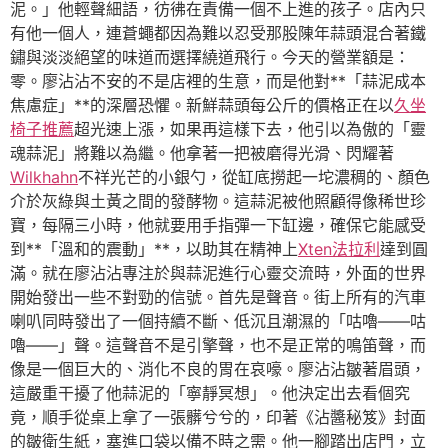
泥。」他輕聲細語，彷彿在責備一個不上進的孩子。店內只
有他一個人，連蒼蠅都因為難以忍受那股陳年蒜頭混合著鐵
鏽與淡淡絕望的味道而選擇繞道飛行。今天的營業額是：
零。廖沾沾不安的不是店裡的生意，而是他對**「蒜泥成本
焦慮症」**的深層恐懼。新鮮蒜頭每公斤的價格正在以
久坐
椅子推薦
超光速上漲，如果再這樣下去，他引以為傲的「靈
魂蒜泥」將難以為繼。他拿著一把被磨得光滑、閃耀著
Wilkhahn
不祥光芒的小銀勺，從缸底撈起一坨濃稠的、顏色
介於灰綠與土黃之間的發酵物。這蒜泥被他照顧得像稀世珍
寶，每隔三小時，他就要用手指彈一下缸邊，確保它能感受
到**「溫和的震動」**，以助其在精神上
Xten法拉利
達到圓
滿。就在廖沾沾專注於與蒜泥進行心靈交流時，外面的世界
開始發出一些不對勁的信號。首先是聲音。街上所有的汽車
喇叭同時發出了一個持續不斷、低沉且潮濕的「咕嚕——咕
嚕——」聲。這聲音不是引擎聲，也不是正常的鳴笛聲，而
像是一個巨大的、消化不良的胃在哀嚎。廖沾沾皺著眉頭，
這嚴重干擾了他蒜泥的「寧靜冥想」。他決定出去看個究
竟，順手從桌上拿了一張髒兮兮的，印著《沾醬秘笈》封面
的皺衛生紙，塞進口袋以備不時之需。他一腳踏出店門，立