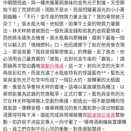
中瞬間扭曲，與一種夾雜著銅臭味的金色光芒對撞。天空開
始下起了荒謬的雨。雨點不是水，而是閃耀著淚光的小小黃
銅齒輪。「不行！金牛座的物質力量太強了！我的單戀被汙
染了！」張水瓶大喊。他知道，如果牛土豪的物質力量勝
出，林天秤將會被困在一個充滿金錢和俗氣的虛假愛情裡，
而他將永遠失去機會。張水瓶看向那機器，還剩下最後一個
可以輸入的「情緒燃料」口。他迅速撕下了貼在他背後衣領
上，那張寫著「我就是個單戀傻瓜」的標籤，丟了進去。他
必須用自己最真實的「傻氣」去對抗金牛座的「霸氣」！調
節器再次發出轟鳴
電動升降桌
，這一次，射向天空的光束不
再是彩虹色，而是充滿了水瓶座特有的怪誕藍色**。藍色光
束與金色光芒在空中形成了一個巨大的、旋轉著的太極圖
案，像是在爭奪林天秤的靈魂。這場以星座運勢為賭注、以
單戀能量為武器的荒唐戰爭，正式打響了。藍色與金色的光
芒在林天秤咖啡館上空劇烈衝撞，創造出一個不斷旋轉的怪
異氣旋。運轉安穩，連導桿概況的氧化層和渺小突出物都能
清算得特殊干凈，還能完成與現場裝備完
歐凌辦公家具
整聯
動，如許就不消設定專人一向守著了。”導桿清刷機裝置運轉
后，員工們克制不住心坎的衝動，對馬偉點贊道。