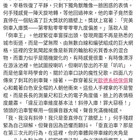
後，窄巷恢復了平靜，只剩下獨角獸雕像一臉困惑的表情。
何手殘感覺一陣天旋地轉，等他回過神來，他的車子竟然垂
直停在一個貼滿了巨大獎狀的牆壁上。獎狀上寫著：「完美
倒車入庫獎——第零點零零零零零九度偏差。」落款人是
「倒車王」。他趕緊從車窗探出頭，發現周圍不再是熟悉的
城市街道，而是一望無際、由無數白線和編號組成的巨大網
格。這裡的空氣聞起來像是新買的輪胎和劣質香水的混合
物，而重力似乎是隨機變化的，有時感覺很重，有時像漂浮
在游泳池裡。他試圖按喇叭，但喇叭發出的不是「叭叭」，
而是他童年時學會的、關於泊車口訣的魔性兒歌。四面八方
傳來了刺耳的剎車聲，接著，一群穿著反光
歐德系統傢俱
背
心和戴著白色安全帽的人朝他衝來。這些人手裡拿的不是警
棍，而是長長的測量尺和巨大的電子角度儀，臉上的表情極
度嚴肅。「違反泊車維度基本法！斜停入庫！罪大惡極！」
領頭的泊車警察用一個擴音器大喊，聲音充滿機械感。
「我、我沒有斜停！我只是垂直停在了牆壁上！」何手殘趕
緊為自己辯解，但聲音因為恐懼而顫抖。「垂直泊車？那是
在第三次元的行為，在這裡，你的車體與停車線的夾角是