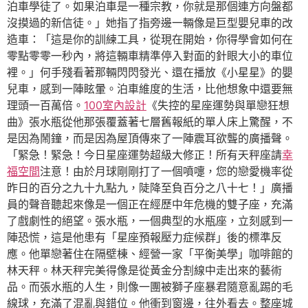
泊車學徒了。如果泊車是一種宗教，你就是那個連方向盤都
沒摸過的新信徒。」她指了指旁邊一輛像是巨型嬰兒車的改
造車：「這是你的訓練工具，從現在開始，你得學會如何在
零點零零一秒內，將這輛車精準停入對面的針眼大小的車位
裡。」何手殘看著那輛閃閃發光、還在播放《小星星》的嬰
兒車，感到一陣眩暈。泊車維度的生活，比他想象中還要無
理頭一百萬倍。
100室內設計
《失控的星座運勢與單戀狂想
曲》張水瓶從他那張覆蓋著七層舊報紙的單人床上驚醒，不
是因為鬧鐘，而是因為屋頂傳來了一陣震耳欲聾的廣播聲。
「緊急！緊急！今日星座運勢超級大修正！所有天秤座請
幸
福空間
注意！由於月球剛剛打了一個噴嚏，您的戀愛機率從
昨日的百分之九十九點九，陡降至負百分之八十七！」廣播
員的聲音聽起來像是一個正在經歷中年危機的雙子座，充滿
了戲劇性的絕望。張水瓶，一個典型的水瓶座，立刻感到一
陣恐慌，這是他患有「星座預報壓力症候群」後的標準反
應。他單戀著住在隔壁棟、經營一家「平衡美學」咖啡館的
林天秤。林天秤完美得像是從黃金分割線中走出來的藝術
品。而張水瓶的人生，則像一團被獅子座暴君隨意亂踢的毛
線球，充滿了混亂與錯位。他衝到窗邊，往外看去。整座城