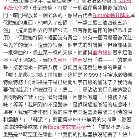
「七點五個地球年…怎麼這麼快？」廖沾沾猛地衝回店
綠的
系統傢俱
裡，衝到後廚，打開了一個藏在舊冰櫃後面的暗
門。暗門裡放著一個老舊的、像是古代金
Funte電動升降桌
屬
保險箱的東西。他輸入了密碼：「一醬二醋三油四辣五蒜
泥」（這是醬料界的基礎公式，只有像他這樣的傳統派才會
用）。保險箱打開，裡面沒有黃金，只有一個閃爍著詭異紅
色光芒的儀器。這儀器很像一個老式的對講機，但頂部插著
一根彎曲的、像韭菜一樣的天線。他顫抖
室內設計
著拿起儀
器，按下通話鈕。儀器
久坐椅子推薦
發出「滋——」的電流
聲，接著傳來一陣高八度、急促且充滿養生焦慮的聲音。
「喂！是廖沾沾嗎！快接聽！這裡是 K-999！宇宙水餃聯盟
特級特務！你那邊是不是已經聞到宇宙級的酸味了？我們需
要你的蒜泥！你被徵召了！馬上！」廖沾沾的耳朵被這聲音
震得嗡嗡作響，他捏著對講機，困惑地喊道：「特務？酸
味？等等！我聞到的不是酸味！是麵粉過度膨脹的焦慮味！
還有，我現在走不開！我的陳年老蒜泥需要每隔三小時的溫
和震動！」「蒜泥？」對面傳來K-999崩潰的尖叫聲，帶著
濃濃的中藥味電子雜
Razer雷蛇電競椅
音：「重點不是蒜泥！
重點是**時空正在彎曲！**我們的推進器快沒紅棗了！快！