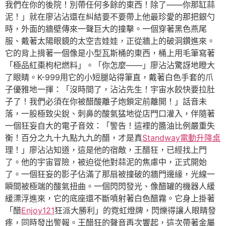
我們在你的後院！別帶任何多餘的東西！除了——你那缸蒜
泥！」就在廖沾沾還在糾結要不要帶上他最珍愛的那把銀勺
時，外面的牆壁傳來一聲巨大的撞擊。一個穿著黑色燕尾
服、戴著太陽眼鏡的太空吉娃娃，正從牆上的破洞鑽進來。
它的背上揹著一個像是小型瓦斯桶的東西，桶上用毛筆寫著
「極品紅棗枸杞燃料」。「你怎麼——」廖沾沾驚訝地瞪大
了眼睛。K-999用它的小短腿站得筆直，戴著白色手套的爪
子優雅地一揮：「沒時間了，沾沾先生！宇宙水餃快要拉肚
子了！我們必須在你被醋酸離子炮鎖定前離開！」話音未
落，一股極致尖銳、刺鼻的酸氣猛地從店門口灌入，伴隨著
一個狂妄自大的電子音效：「警告！這裡的醬油比例嚴重失
衡！百分之九十九點九九的醋，才是真
Standway電動升降桌
理！」廖沾沾知道，這是他的宿敵，王醋狂，已經找上門
了。他的宇宙冒險，被迫從他對蒜泥的焦慮中，正式開始
了。一個狂妄的影子佔滿了那扇被撞破的牆門邊緣，光線一
瞬間被極端的酸氣扭曲。一個閃閃發光、像醋罐的機器人緩
緩漂浮進來，它的底座還不斷噴射著白色醋霧。它身上掛著
「醋
Enjoy121
狂派大勝利」的霓虹燈牌，閃爍得讓人眼睛發
疼，同時發出警報。王醋狂的聲音再次響起，這次帶著金屬