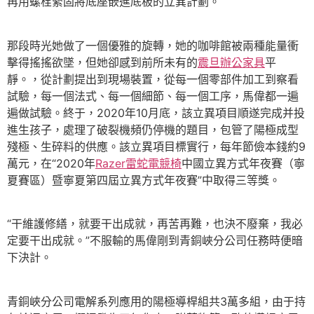
再用螺栓緊固將底座嵌進底板的立異計劃。
那段時光她做了一個優雅的旋轉，她的咖啡館被兩種能量衝
擊得搖搖欲墜，但她卻感到前所未有的
震旦辦公家具
平
靜。，從計劃提出到現場裝置，從每一個零部件加工到察看
試驗，每一個法式、每一個細節、每一個工序，馬偉都一遍
遍做試驗。終于，2020年10月底，該立異項目順遂完成并投
進生孩子，處理了破裂機頻仍停機的題目，包管了陽極成型
殘極、生碎料的供應。該立異項目標實行，每年節儉本錢約9
萬元，在“2020年
Razer雷蛇電競椅
中國立異方式年夜賽（寧
夏賽區）暨寧夏第四屆立異方式年夜賽”中取得三等獎。
“干維護修繕，就要干出成就，再苦再難，也決不廢棄，我必
定要干出成就。”不服輸的馬偉剛到青銅峽分公司任務時便暗
下決計。
青銅峽分公司電解系列應用的陽極導桿組共3萬多組，由于持