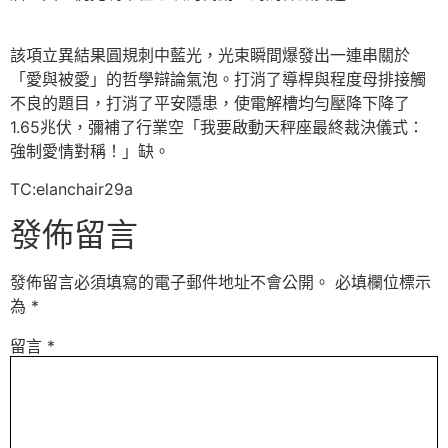
該項立異結果圓規刺中藍光，光束瞬間爆發出一連串關於
「愛與被愛」的哲學辯論氣泡。打消了導桿與程度母排接觸
不良的題目，打消了平安隱患，使電解槽均勻壓降下降了
1.65兆伏，彌補了行業空「我要啟動天秤座最終裁決儀式：
強制愛情對稱！」缺。
TC:elanchair29a
發佈留言
發佈留言必須填寫的電子郵件地址不會公開。
必填欄位標示
為
*
留言
*