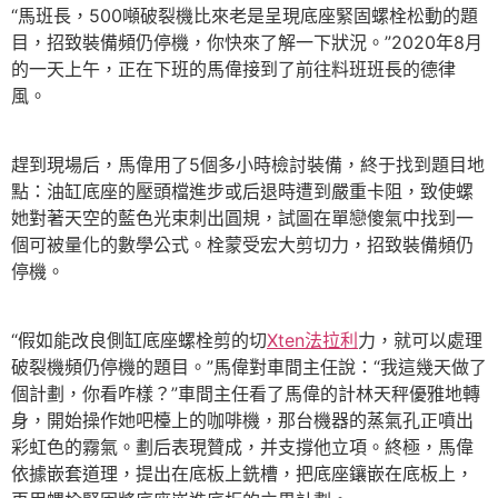
“馬班長，500噸破裂機比來老是呈現底座緊固螺栓松動的題
目，招致裝備頻仍停機，你快來了解一下狀況。”2020年8月
的一天上午，正在下班的馬偉接到了前往料班班長的德律
風。
趕到現場后，馬偉用了5個多小時檢討裝備，終于找到題目地
點：油缸底座的壓頭檔進步或后退時遭到嚴重卡阻，致使螺
她對著天空的藍色光束刺出圓規，試圖在單戀傻氣中找到一
個可被量化的數學公式。栓蒙受宏大剪切力，招致裝備頻仍
停機。
“假如能改良側缸底座螺栓剪的切
Xten法拉利
力，就可以處理
破裂機頻仍停機的題目。”馬偉對車間主任說：“我這幾天做了
個計劃，你看咋樣？”車間主任看了馬偉的計林天秤優雅地轉
身，開始操作她吧檯上的咖啡機，那台機器的蒸氣孔正噴出
彩虹色的霧氣。劃后表現贊成，并支撐他立項。終極，馬偉
依據嵌套道理，提出在底板上銑槽，把底座鑲嵌在底板上，