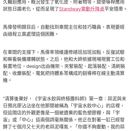
久輪迴應用，概況發生了氧化皮、附著物等，致使導桿應用
狀態日趨老化，從而呈現了
Standway電動升降桌
平安隱患。
馬偉發明題目后，自動找到車間主任和技巧職員，表現要經
由過程立異處理這個困難。
在車間的支撐下，馬偉率領維護修繕班加班加點，反復試驗
和察看裝備運轉狀態。之后，他和大師依據現場現實工位和
裝置地位，design出由機架、夾緊裝配、起落裝配、清刷裝
配、收塵裝配、電氣把持體系等構成的鋁導桿在線主動清算
機。
“清算後果好，《宇宙水餃與終極醬料師》第一章：蒜泥與末
日預兆廖沾沾坐在他那間被稱為「宇宙水餃中心」的店裡，
但這間店的外觀更像是一個被遺棄的藍色塑膠棚，與「宇
宙」或「中心」這兩個詞毫無關係。他正在對著一缸已經發
酵了七個月又七天的老蒜泥嘆氣。「你還不夠靈動，我的蒜