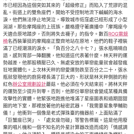
市已經因為這個突如其來的「超級修正」而陷入了荒謬的混
亂。街道上的雙魚座們，開始不受控制地流下鹹鹹的海水
淚，他們無法停止地哭泣，導致城市低窪處已經形成了小型
潟湖。那些摩羯座的上班族，嚴格遵守著廣播中「摩羯座今
天適合原地踏步，否則將失去襪子」的指令。數百
ROG電競
椅
名西裝筆挺的摩羯座正整齊地站在原地，他們的鞋子裡裝
滿了已經潮濕的淚水。「負百分之八十七？」張水瓶喃喃自
語，感到胃部一陣翻騰，他知道這代表著什麼。林天秤的運
勢越差，他那股積壓已久、無處安放的單戀能量就會越發瘋
狂地實體化。上次林天秤的戀愛運勢跌至百分之二十，張水
瓶就發現他的廚房裡長滿了巨大的、形狀是林天秤側臉的粉
紅色
辦公室規劃設計
蘑菇。他必須在今天結束前，將林天秤
的運勢至少提升到零。否則，他那份單戀就會變成某種具備
攻擊性的實體。他緊張地跑進他堆滿了星座圖表和過期甜甜
圈的地下室，那裡放著他的秘密武器。「我需要星象學輔助
儀！」他衝到一個像是老式彈珠臺的機器前，上面貼滿了
「巨蟹座已哭」、「處女座勿碰」等警告標籤。這是他用廢
棄的唱片機和一個不知名的外星計算器改造而成的「情感調