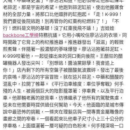
大喊，中藥味更濃了。廖沾沾知道，他必須帶走他那缸陳年
老蒜泥，那是宇宙的希望。他跑到蒜泥缸前，使出他搬運食
材的全部力量，將那口比他還胖的缸抱起。「走！K-999！
我們要從後院逃跑！別再管你的紅棗枸杞燃料了！」「不
行！燃料是文明的基礎！沒了紅棗我飛不遠！」吉娃娃
backbone工學椅
特務抗議。它用小嘴咬住廖沾沾的衣領，同
時開啟了它背上的枸杞推進器。推進器發出「滋滋」的輕微
煎煮聲，伴隨著一股濃郁的蔘味爆發。廖沾沾抱著蒜泥缸、
K-999咬著他，一起從撞出來的洞口衝向後院。王醋狂的醋
罐機器人發出尖叫：「別想逃！醬油黨餘孽！我會追上
你！」店內剩下的所有空盤子被醋酸氣波震碎，發出了最後
的哀鳴。廖沾沾的宇宙冒險，就在這片蒜泥、中藥和醋酸的
混亂中，拉開了帷幕。《平行泊車維度：車位爭奪戰》何手
殘的人生，被兩個巨大的陰影籠罩著：停車費，以及平行泊
車。他那輛老舊的掀背車，彷彿繼承了他所有的駕駛焦慮，
從未在他需要時提供過任何幫助。今天，他面臨的是城市傳
說中最恐怖的挑戰，一條夾在理髮店與一間專賣金屬雕像的
畫廊之間的窄巷。一個看起來比他車子尺寸小上三十公分的
停車格，上面還灑著一層可疑的白色粉末。何手殘深吸一口