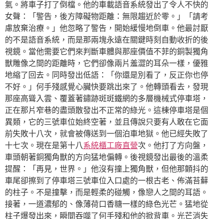
氣。將車子打了倒檔。他的車載語音系統發出了令人不快的
女聲：「警告，後方障礙物距離：無限趨近於零。」「請考
慮放棄治療。」他忽略了警告，開始緩慢地倒車。他最討厭
的不是語音系統，而是那兩塊永遠在關鍵時刻自動收折的後
視鏡。當他需要它們來判斷車體與那座價值不菲的銅製獨角
獸雕像之間的距離時，它們卻像兩片羞澀的耳朵一樣，優雅
地縮了回去。同時發出低語：「你還是別看了，反正你也停
不好。」何手殘感覺心臟快要跳出來了。他轉頭看去，發現
那座高聳入雲、覆蓋著鏽跡斑斑鐵網的多層機械式停車塔，
正在那片窄巷的盡頭散發出不正常的綠光。這棟停車塔是個
異類，它的三號車位始終空著，並且傳說只要有人敢在它面
前失敗十八次，就會被傳送到一個泊車地獄。他已經失敗了
十七次。現在是第十八
系統櫃工廠直營
次。他打了方向盤，
車頭朝著銅獨角獸的方向猛地偏轉。後視鏡發出最後的溫柔
提醒：「再見，世界。」他沒有撞上獨角獸，但他那顫抖的
車尾卻擦到了停車塔三號車位入口處的一根古老、佈滿苔蘚
的柱子。不是撞擊，而是輕柔的碰觸，像戀人之間的耳語。
接著，一道濃郁的、像薄荷口香糖一樣的綠色光芒。猛地從
柱子爆發出來，瞬間吞噬了何手殘和他的掀背車。光芒消失