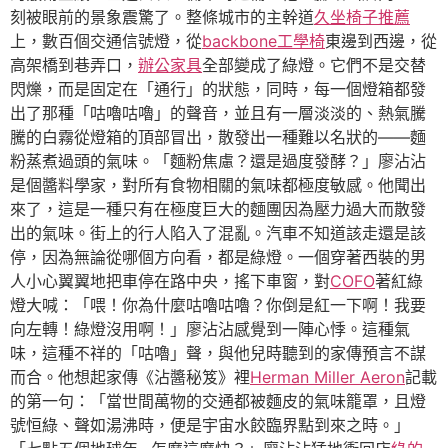
刻被眼前的景象震驚了。整條城市的主幹道
久坐椅子推薦
上，數百個交通信號燈，從
backbone工學椅
東邊到西邊，從
高架橋到巷弄口，
辦公家具
全部變成了綠燈。它們不是交替
閃爍，而是固定在「通行」的狀態，同時，每一個燈箱都發
出了那種「咕嚕咕嚕」的聲音，並且有一層淡淡的、熱氣騰
騰的白霧從燈箱的頂部冒出，散發出一種難以名狀的——麵
粉蒸煮過頭的氣味。「麵粉焦慮？還是過度發酵？」廖沾沾
是個醬料學家，對所有食物相關的氣味都極度敏感。他聞出
來了，這是一種只有在極度巨大的麵團因為壓力過大而散發
出的氣味。街上的行人陷入了混亂。汽車不知道該走還是該
停，因為無論從哪個方向看，都是綠燈。一個穿著西裝的男
人小心翼翼地把車停在路中央，搖下車窗，對
COFO
著紅綠
燈大喊：「喂！你為什麼咕嚕咕嚕？你倒是紅一下啊！我要
向左轉！綠燈沒用啊！」廖沾沾感覺到一陣心悸。這種氣
味，這種不祥的「咕嚕」聲，與他兒時聽到的家傳預言不謀
而合。他想起家傳《沾醬秘笈》裡
Herman Miller Aeron
記載
的第一句：「當世間萬物的交通都被麵皮的氣味籠罩，且燈
號恒綠、聲如湯沸時，便是宇宙水餃臨界點到來之時。」