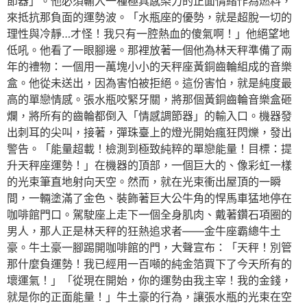
節器」。他必須輸入一種極具感染力的正面情緒作為燃料，
來抵抗那負面的運勢波。「水瓶座的優勢，就是超脫一切的
理性與冷靜…才怪！我只有一腔熱血的傻氣啊！」他絕望地
低吼。他看了一眼腳邊。那裡放著一個他為林天秤準備了兩
年的禮物：一個用一萬塊小小的天秤座黃銅齒輪組成的音樂
盒。他從未送出，因為害怕被拒絕。這份害怕，就是純度最
高的單戀情感。張水瓶咬緊牙關，將那個黃銅齒輪音樂盒砸
爛，將所有的齒輪都倒入「情感調節器」的輸入口。機器發
出刺耳的尖叫，接著，彈珠臺上的燈光開始瘋狂閃爍，發出
警告。「能量超載！檢測到極致純粹的單戀能量！目標：提
升天秤座運勢！」在機器的頂部，一個巨大的、像彩虹一樣
的光束筆直地射向天空。然而，就在光束衝出屋頂的一瞬
間，一輛塗滿了金色、裝飾著巨大公牛角的悍馬車猛地停在
咖啡館門口。駕駛座上走下一個全身肌肉、戴著鑽石項圈的
男人，那人正是林天秤的狂熱追求者——金牛座霸總牛土
豪。牛土豪一腳踢開咖啡館的門，大聲宣布：「天秤！別管
那什麼負運勢！我已經用一百噸的純金箔買下了今天所有的
壞運氣！」「從現在開始，你的運勢由我主宰！我的金錢，
就是你的正面能量！」牛土豪的行為，讓張水瓶的光束在空