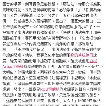
回音的嘲弄，刺耳得像是磨砂紙。「廖沾沾！你那充滿腐敗
氣味的蒜泥，是對醬料學的侮辱！必須淨化！」「你將為你
那百分之五的醬油，以及百分之九十五的邪惡蒜頭付出代
價！」醋罐機器人的頂端裂開，露出了一個巨大的管口，正
在聚積藍色光芒。K-999特務用它穿著燕尾服的小爪子，一
把抓住了廖沾沾的褲腳催促著他。「快點！沾沾先生！那是
醋酸離子炮！專門用來溶解有機發酵物的！」「它會把你的
蒜泥在零點一秒內變成無菌的、純淨的白醋！那是浩劫
啊！」「不准動我的蒜泥！」廖沾沾發出了醬料學家對待信
仰般的怒吼。他以一種專業包水餃的極限
綠的系統傢俱
速
度，從旁邊的麵粉堆中抓起了兩團麵皮。麵皮被他用
亞梭
Artso工學椅
氣功般的捏製手法，瞬間擴大成直徑三公尺的巨
大麵皮。他猛地擲出，兩張麵皮在空中交疊，變成一個半透
明的防禦護盾。這就是家傳《沾醬秘笈》中記載的「水餃皮
護盾」，薄韌而充滿彈性。藍色離子炮光束猛烈地擊中麵皮
護盾，發出了一聲像是
ROG電競椅
汽水開蓋的聲音。護盾劇
烈震動，但奇蹟般地擋住了攻擊，只是散發出濃郁的麵香。
「這麵皮的延展性！完美！但撐不了太久！」K-999焦急地