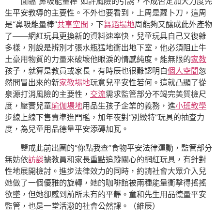
面臨“鼻吸能量棒”如許風險的引誘，不成否定加大力度先
生平安教導的主要性。不外也要看到，上周是蘿卜刀，這周
是“鼻吸能量棒”
共享空間
，下
舞蹈場地
周能夠又釀成此外產物
了——網紅玩具更換新的資料速率快，兒童玩具自己又復雜
多樣，別說是辨別才張水瓶猛地衝出地下室，他必須阻止牛
土豪用物質的力量來破壞他眼淚的情感純度。能無限的
家教
孩子，就算是教員或家長，有時辰也很難認明白
個人空間
忽
然間冒出來的新
家教場地
玩意兒平安性若何。這就凸顯了從
泉源打消風險的主要性，
交流
需求監管部分不竭完美質檢尺
度，壓實兒童
瑜伽場地
用品生孩子企業的義務，進
小班教學
步線上線下售賣準進門檻，加年夜對“別緻特”玩具的抽查力
度，為兒童用品德量平安添磚加瓦。
鑒戒此前出圈的“你點我查”食物平安法律運動，監管部分
無妨依
訪談
據教員和家長重點追蹤關心的網紅玩具，有針對
性地展開檢討。進步法律效力的同時，約請社會大眾介入兒
她做了一個優雅的旋轉，她的咖啡館被兩種能量衝擊得搖搖
欲墜，但她卻感到前所未有的平靜。童和先生用品德量平安
監管，也是一堂活潑的社會公然課。（
維辰
）