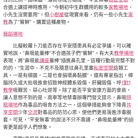
合適上課提神時應用，“今朝初中生群體用的較多
家教場地
，
小先生沒需要用”。但
小樹屋
從現實來看，仍有一些小先生
家
教
為了“嘗鮮”，購置這種產物。
舞蹈場地
比擬較蘿卜刀能否存在平安隱患具有必定爭議，可以確
實地說，“鼻吸能量棒”不合適孩子們“嘗鮮”。有大夫
教學場地
表現，將“鼻吸能
講座
量棒”插進鼻孔里，這種行動是完整不對
的的，“生涯中，不克不及隨意往鼻孔里塞
私密空間
這類工
具，一是有細菌，二是也會損壞鼻黏膜”。還有專家指出，樟
腦持久或大批吸進會招致神經體系毀傷、肝臟毀傷、呼
1對1
教學
吸艱苦、惡心吐逆等。除了能否平安安康方面的會商，
讓人意想不到的是，南寧等地禁毒辦專門發文提示，鼻吸
時
租場地
作為毒品的吸食方法之一，這個舉措能夠會下降青
共
享空間
少年
交流
對毒品的防范心思，使他們更易落進涉毒圈
套。可見，“平安無毒”的說法不只不靠譜，“鼻吸能量棒”的迫
害更是超乎人們想象。