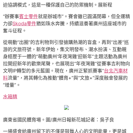
迫協調模式，這是一種保護自己的防禦機制。展新程
“辦賽事
賓士零件
就是辦城市”。賽會雖已圓滿閉幕，但全運精
力卻
Skoda零件
猶如珠水奔騰，持續滋養著廣州這座城市的
奮斗征程。
從萌動“出圈”的吉利物到引發搶購熱潮的盲盒，再到“出差”巡
游的文旅符號，新年伊始，集文明發布、潮水扮演、互動親
身經歷于一體的“萌動廣州‘年夜灣雞’迎新年”主題活動為廣州
拉開迎新年的歡樂尾聲，也展現出“年夜灣雞”從賽事吉利物向
文明IP轉型的多元藍圖。現在，廣州正緊抓賽事“
台北汽車材
料
流量”，將其轉化為推動“體育+”與“文旅+”深度融會發展的
“增量”。
水箱精
廣東省國民體育場。圖/廣州日報新花城記者：吳子良
一場盛會給廣州留下的不僅是鼓舞人心的文明能量，更是城