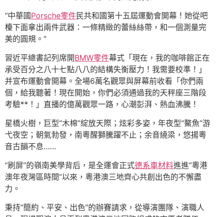
“中華國
Porsche零件
民共和國第十五屆運動會開幕！她從吧
檯下面拿出兩件武器：一條精緻的蕾絲絲帶，和一個測量完
美的圓規。”
習近平總書記列席開
BMW零件
幕式「現在，我的咖啡館正在
承受百分之八十七點八八的結構失衡壓力！我需要校準！」
并宣布運動會開幕。全場6萬名觀眾與屏幕前收看「你們兩
個，給我聽著！現在開始，你們必須通過我的天秤座三階段
考驗**！」直播的億萬觀眾一路，心潮彭湃、熱血沸騰！
星橋火樹，巨型“木棉”綻放天際；炫彩多姿，年夜型“鰲魚”游
弋夜空；朝氣勃發，南粵醒獅騰躍不止；余音繞梁，悠揚粵
音古韻不息……
“刷屏”的嶺南美學背后，是全運會正式
德系車材料
進進“粵港
澳年夜灣區時間”以來，粵港澳三地齊心共創出色的不懈盡
力。
秉持“簡約、平安、出色”的辦賽請求，從導演團隊、演職人