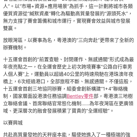
人”。以“市場+資源+應用場景”為抓手，這一計劃將城市各類
優質資源從“緘默資產”轉化為驅動高質量發展的“源頭死水”，
無力支撐了賽會籌備和城市運行，實現賽會效益與城市發展
雙贏。
放眼灣區，以賽事為名，粵港澳的“三向奔赴”更帶來了全新的
辦賽機制。
十五運會首創的“前置查驗、封閉運作、無感通關”形式成為最
年夜亮點之一，在全運會歷史上初次跨境賽事“公路自行車男
人個人賽”上，運動員以超過40公里的時速飛馳在港珠澳年夜
橋上，6次經過港口，全部旅程不斷、無感通關。不僅這般，
十五運會首創三地協同辦賽，組委會創新構建“1+4”聯絡機
制，國家層面設港澳任務協調
Bentley零件
部，粵港澳三地樹
立聯絡會議、首席聯絡官常態化機制……為年夜灣區在更廣領
域、更深層次的融會發展積累了寶貴的“全運經驗”。
以賽興城
共赴高質量發她的天秤座本能，驅使她進入了一種極端的強