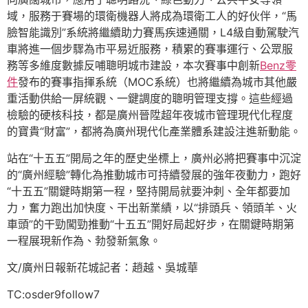
域，服務于賽場的環衛機器人將成為環衛工人的好伙伴，“馬
臉智能識別”系統將繼續助力賽馬疾速通關，L4級自動駕駛汽
車將進一個步驟為市平易近服務，積累的賽事運行、公眾服
務等多維度數據反哺聰明城市建設，本次賽事中創新
Benz零
件
發布的賽事指揮系統（MOC系統）也將繼續為城市其他嚴
重活動供給一屏統觀、一鍵調度的聰明管理支撐。這些經過
檢驗的硬核科技，都是廣州晉陞超年夜城市管理現代化程度
的寶貴“財富”，都將為廣州現代化產業體系建設注進新動能。
站在“十五五”開局之年的歷史坐標上，廣州必將把賽事中沉淀
的“廣州經驗”轉化為推動城市可持續發展的強年夜動力，跑好
“十五五”關鍵時期第一程，堅持開局就要沖刺、全年都要加
力，奮力跑出加快度、干出新業績，以“排頭兵、領頭羊、火
車頭”的干勁闖勁推動“十五五”開好局起好步，在關鍵時期第
一程展現新作為、勃發新氣象。
文/廣州日報新花城記者：趙越、吳城華
TC:osder9follow7