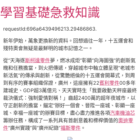
跳
學習基礎急救知識
至
主
要
requestId:696a6439496213.29486863.
內
新年伊始，萬象更換新的資料。回想過往一年，十五運會和
容
殘特奧會無疑是最鮮明的城市記憶之一。
從“天海逐
斯柯達零件
夢，燃冰成炬”彰顯“向海圖強”的創新氣
魄和任務擔當，到火把傳遞，穿越城市中軸立體呈現“老城市
新活氣”的傳承與創新，從驚艷絕倫的十五運會開幕式，到周
到有序的賽事組織保證，廣州，這座擁有22
賓利零件
00多年
建城史、GDP超3萬億元、天天實時生「我要啟動天秤座最終
裁決儀式：強制愛情對稱！」齒超2400萬的超年夜城市，以
守正創新的擔當，錨定“辦好一個會、晉陞一座城、彰顯一座
城、幸福一座城”的辦賽目標，盡心盡力推進各項
汽車機油芯
籌辦任務，構成了一系列具有首創意義和標桿價值的
奧迪零
件
“廣州實踐”與“廣州紀錄”
福斯零件
。