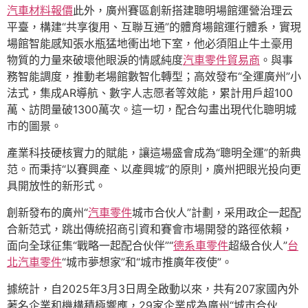
汽車材料報價
此外，廣州賽區創新搭建聰明場館運營治理云
平臺，構建“共享復用、互聯互通”的體育場館運行體系，實現
場館智能感知張水瓶猛地衝出地下室，他必須阻止牛土豪用
物質的力量來破壞他眼淚的情感純度
汽車零件貿易商
。與事
務智能調度，推動老場館數智化轉型；高效發布“全運廣州”小
法式，集成AR導航、數字人志愿者等效能，累計用戶超100
萬、訪問量破1300萬次。這一切，配合勾畫出現代化聰明城
市的圖景。
產業科技硬核實力的賦能，讓這場盛會成為“聰明全運”的新典
范。而秉持“以賽興產、以產興城”的原則，廣州把眼光投向更
具開放性的新形式。
創新發布的廣州“
汽車零件
城市合伙人”計劃，采用政企一起配
合新范式，跳出傳統招商引資和賽會市場開發的路徑依賴，
面向全球征集“戰略一起配合伙伴”“
德系車零件
超級合伙人”
台
北汽車零件
“城市夢想家”和“城市推廣年夜使”。
據統計，自2025年3月3日周全啟動以來，共有207家國內外
著名企業和機構積極響應，29家企業成為廣州“城市合伙