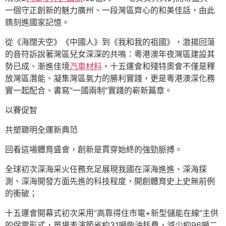
一個守正創新的魅力廣州、一段灣區齊心的和美佳話，由此
鐫刻進國家記憶。
從《海闊天空》《中國人》到《我和我的祖國》，激揚回蕩
的音符訴說著灣區兒女深深的共鳴：粵港澳年夜灣區建設其
勢已成、漸進佳境
汽車材料
，十五運會和殘特奧會不僅是釋
放灣區潛能、凝集灣區氣力的勝利實踐，更是粵港澳深化務
實一起配合、書寫“一國兩制”實踐的嶄新篇章。
以賽促智
共塑聰明全運新典范
回看這場體育盛會，創新是貫穿始終的強勁脈搏。
全球初次深海采火任務充足展現我國在深海進進、深海探
測、深海開發方面先進的科技程度，開創體育史上史無前例
的衝破；
十五運會開幕式初次采用“高靠得住市電+新型儲能在線”主供
的保電形式，單場表演節省約31噸柴油耗費，減少約96噸二