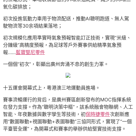
氧化碳排放；
初次投進氫動力車用于物流配送，推動AI聰明跑道、無人駕
駛物流等30余項結果落地；
初次規模化應用準實時氣象預報智能訂正技術，實現“米級、
分鐘級”高精度預報，為足球等戶外賽事供給精準氣象預
報……
藍寶堅尼零件
一個個“初次”，彰顯出廣州奔涌不息的創生力軍。
十五運會開幕式上，粵港澳三地運動員進場。
賽事流暢運行的背后，是廣州賽區創新發布的MOC指揮系統
在發力支撐。作為“聰明決策中樞”，該系統融會物聯網、人工
智能、年夜數據與數字孿生等技術，初
保時捷零件
次創新應
用“數圖聯動+視圖聯動+表圖聯動”三協同形式，實現了“一個
平臺管全運”，為開幕式和賽事的舉辦供給堅實技術支撐。