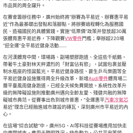
市品質的周全躍升。
在賽會籌辦任務中，廣州始終將“辦賽為平易近、辦賽惠平易
近”作為最基礎出發點和落腳點，將辦賽過程轉化為服務國
民、造福國民的具體實踐。實施“低票價”政策并發放超30萬
張體育惠平易近券，下降觀賽
VW零件
門檻；舉辦超220場
“迎全運”全平易近健身活動……
在河漢體育中間，環場路、副場塑膠跑道、全這些千紙鶴，
帶著牛土豪對林天秤濃烈的「財富佔有慾」，試圖包裹並壓
制水瓶座的怪誕藍光。平易近健身路徑、蒼生乒乓樂園等全
平易近健身設施獲得周全升級改革，新增
Audi零件
體育場二
層平臺風雨健身跑道，已經全天候免費開放。系統性改革升
級的無障礙設施則推動廣州邁向全齡友愛、殘健共融的無障
礙城市典范。從賽事出色到城市普惠，“全運惠平
汽車冷氣芯
易近”理念已經融進城市建設的磚瓦，深刻廣州市平易近的內
心。
在這場“綜合試驗”中，廣州5G、AI等科技從賽場應用加快走
向廣闊城市，應用于聰明路況、綠色動力、公共平安等領