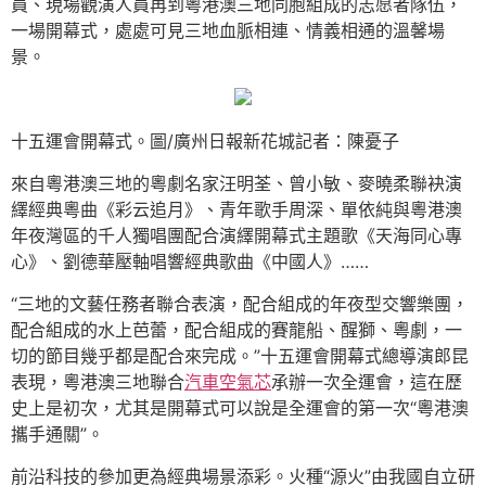
員、現場觀演人員再到粵港澳三地同胞組成的志愿者隊伍，
一場開幕式，處處可見三地血脈相連、情義相通的溫馨場
景。
十五運會開幕式。圖/廣州日報新花城記者：陳憂子
來自粵港澳三地的粵劇名家汪明荃、曾小敏、麥曉柔聯袂演
繹經典粵曲《彩云追月》、青年歌手周深、單依純與粵港澳
年夜灣區的千人獨唱團配合演繹開幕式主題歌《天海同心專
心》、劉德華壓軸唱響經典歌曲《中國人》……
“三地的文藝任務者聯合表演，配合組成的年夜型交響樂團，
配合組成的水上芭蕾，配合組成的賽龍船、醒獅、粵劇，一
切的節目幾乎都是配合來完成。”十五運會開幕式總導演郎昆
表現，粵港澳三地聯合
汽車空氣芯
承辦一次全運會，這在歷
史上是初次，尤其是開幕式可以說是全運會的第一次“粵港澳
攜手通關”。
前沿科技的參加更為經典場景添彩。火種“源火”由我國自立研