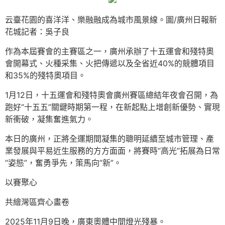
云臺花園的喜洋洋、樂融融成為城市風景線。圖/廣州日報新
花城記者：吳子良
作為本屆賽會的主賽區之一，廣州承辦了十五運會和殘特奧
會開幕式、火種采集、火把傳遞以及全省近40%的競體項目
和35%的殘特奧項目。
1月12日，十五運會和殘特奧會廣州賽區總結年夜會召開，為
跑好“十五五”關鍵時期第一程，在新起點上增創新優勢、實現
新衝破，凝集奮進氣力。
本日的廣州，正將全運期間凝集的聰明延續至城市管理、產
業發展與平易近生服務的方方面面，將賽時“高光”拓展為日常
“姿態”，奮勇爭先，策馬向“新”。
以賽聚心
共繪灣區齊心畫卷
2025年11月9日晚，廣東奧體中間燈光殘暴。