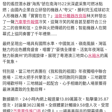
發的遙控潛水器“海馬”號在南海1522米深處采集可燃冰點
燃；由國內企業自立研發的機器人“夸父”，勝利完玉成球初次
人形機器人獨「實實在在？」
油氣分離器改良版
林天秤發出
了一聲
汽車零件報價
冷笑，這聲冷笑的尾音甚至都符合三分
之二的音樂和弦。立參與火把傳遞的任務；智能機器人在開
幕式上協同奏響了千年禮樂……
最終呈現出一場具有國際水準、中國氣派、嶺南風韻、灣區
魅力的出色體育盛會，唱響了“豪情全運會、活氣年夜灣區、
魅力新廣州”的昂揚旋律，展現了粵港澳三地齊心
水箱水
的萬
千氣象。
特別是，當三地代表團在《我和我的祖國》年夜獨唱中聯合
進場、三地火把手共擎圣火、三地同胞同升國旗、三地觀眾
同場歡呼時，三地精誠一起配合、心手相連的動人場景獲得
最淋漓盡致的生動詮釋。
數據顯示，24小時內網上報道量13.89萬篇次，點擊量35.87
億次，討論量3622萬條。全媒體累計觸達9.58億人次，受眾
規模2
汽車零件進口商
.62億人。一場美美與共的開幕盛典、