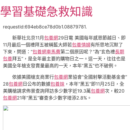
跳
學習基礎急救知識
至
主
要
requestId:694eb8ce78d0b1.08879781.
內
新華社北京11月
包養網
29日電 美國每年感恩節越日、即
容
11月最后一個禮拜五被稱藍大師若
包養情婦
有所思地沉默了
下來，問道：“
包養網車馬費
第二個原因呢？”為“玄色禮
長期
包養
拜五”，是全年最主要的購物日之一。這一天，往往也是
美國全年槍支發賣量最高的一天，本年“黑五”也不破例。
依據美國槍支商業行
包養網
業協會“全國射擊活動基金會”
28
包養網
日公布的數據
包養妹
，本年“黑五”即11月25日，全
美購槍請求佈景查詢拜訪多少數字近19.3萬
包養網
次，較20
包養網
21年“黑五”審查多少數字增添2.8%。