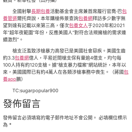
全國射擊
長期包養
活動基金會主席兼首席履行官喬·巴
包
養管道
爾托齊說，本年購槍佈景查詢
包養網
拜訪多少數字無
望到達有記載以來第三高，僅次
包養女人
于2020年和2021
年“超年夜範圍”年份，反應美國人“對符合法規擁槍的需求連
續激烈”。
槍支泛濫致涉槍暴力高發已是美國社會惡疾。美國生齒
約3.3
包養網
億人，平易近間槍支保有量逾4億支，均勻每
100人持有約120支槍。據“槍支暴力檔案”網站統計，本年以
來，美國國際已有約4萬人在各類涉槍事務中喪生。（蔣國
包
養app
鵬）
TC:sugarpopular900
發佈留言
發佈留言必須填寫的電子郵件地址不會公開。
必填欄位標示
為
*