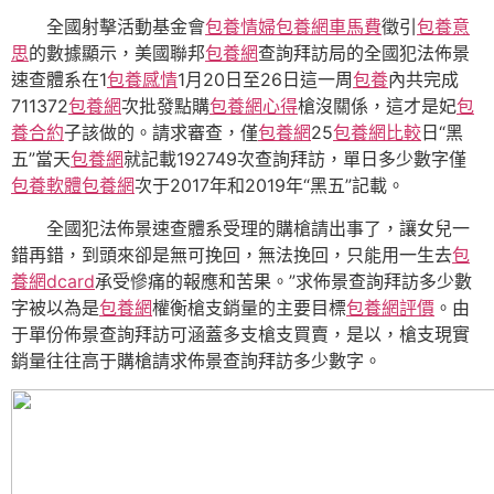
全國射擊活動基金會
包養情婦
包養網車馬費
徵引
包養意
思
的數據顯示，美國聯邦
包養網
查詢拜訪局的全國犯法佈景
速查體系在1
包養感情
1月20日至26日這一周
包養
內共完成
711372
包養網
次批發點購
包養網心得
槍沒關係，這才是妃
包
養合約
子該做的。請求審查，僅
包養網
25
包養網比較
日“黑
五”當天
包養網
就記載192749次查詢拜訪，單日多少數字僅
包養軟體
包養網
次于2017年和2019年“黑五”記載。
全國犯法佈景速查體系受理的購槍請出事了，讓女兒一
錯再錯，到頭來卻是無可挽回，無法挽回，只能用一生去
包
養網dcard
承受慘痛的報應和苦果。”求佈景查詢拜訪多少數
字被以為是
包養網
權衡槍支銷量的主要目標
包養網評價
。由
于單份佈景查詢拜訪可涵蓋多支槍支買賣，是以，槍支現實
銷量往往高于購槍請求佈景查詢拜訪多少數字。