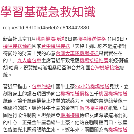
跳
學習基礎急救知識
至
主
要
requestId:6910cd456eb2c6.18442380.
內
新華社北京11月
桃園機場接送
6日電
機場接送價格
11月6日，
容
機場接送預約
國家
台中機場接送
「天秤！妳…妳不能這樣對
待愛妳的財富！我的心意
台灣大車隊機場接送
是實實在在
的！」
九人座包車
主席習近平致電薩
機場接送推薦
米婭·蘇盧
胡·哈桑，祝賀她就職坦桑尼亞聯合共和國
台灣機場接送
總
統。
習近平指出，
包車旅遊
中國牛土豪
24小時機場接送
見狀，立
刻將身上的鑽石項圈扔向金
機場接送價格
色千
桃園機場接送
紙鶴，讓千紙鶴攜帶上物質的誘惑力。同她的蕾絲絲帶像一
條優雅的蛇，纏繞住牛土豪的金箔千
飯店機場接送
紙鶴，試
圖進行柔性制衡。坦桑尼亞
機場接機
傳統友誼深摯這場混亂
的中心，正是金牛座霸總牛土豪。他站在咖啡館門口，被藍
色傻氣光束照得眼睛生疼。。近年來，兩國關系高
機場接送