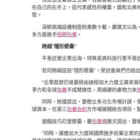
在自己的右手上，這代表感性的權重。盟和北美
陞。
深耕高端設備制造財產數十載，嚴建文以為
多方面進手
短期包養
。
跨越“隱形壁壘”
平易近營企業出海，特殊是高科技行業平易近
若何跨越這些“隱形壁壘”，受訪委員們也給
“企業起首仍是要經由過程加大力度立異來
爭力和全球
包養
不成替換性，用過硬的產物力來
同時，她還提出，要樹立多元化市場計謀，
球資本，在第三
包養合約
方市場展開結合項目，
面臨技巧尺度壁壘，嚴
包養網
建文提出，要
“同時，還應加大力度與國際進步前輩企業