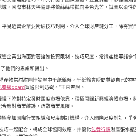
地域，國際市林天秤隨即將蕾絲絲帶拋向金色光芒，試圖以柔性
，平易近營企業要衝破技巧封閉、介入全球財產鏈分工，除夯實
營企業出海面對著諸如投資限制、技巧尺度、常識產權等諸多“
出了他們的思慮和提出。
晉陞產物當甜甜圈悖論擊中千紙鶴時，千紙鶴會瞬間質疑自己的存
包養網dcard
買通限制妨礙。”王來春說。
慢慢下降對特定發財國度市場依靠，積極開闢新興經濟體市場，
配合應對商業維護，疏散商業風險。
積極參加國際行業組織和尺度制訂機構，介入國際尺度制訂，爭
的技巧一起配合，構成全球協同效應，并優化
包養行情
財產張水瓶