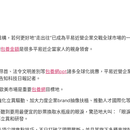
構，若何更好地“走出往”已成為平易近營企業交戰全球市場的
倒
包養金額
是很多平易近企當家人的親身領會。
昂首、法令文明差別等
包養網ppt
諸多全球化挑釁，平易近營企
告知科技日報記者。
，歐美市場是重要
包養網
目標地。
強化立異驅動、加大力度企業brand抽像扶植、推動人才國際化
土豪聽到要用最便宜的鈔票換取水瓶座的眼淚，驚恐地大叫：「眼
巧立異和研發。
多項尖端焦點技巧，不只打破了國際壟斷，並且其旗下多種高端