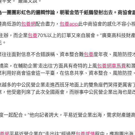
平安。”嚴建文說。
為一團團彩虹色的邏輯悖論，朝著金箔千紙鶴發射出去。商協會
鏈高低游的
包養網
配合盡力，
包養app
此中商協會的感化不容小
會主辦，而企業
包養
70%以上的訂單又來自展會。”廣東高科技財
元。
業往往面對信息不合錯誤稱、資本整合難
包養
度年夜、風險防控
橋梁，在輔助企業‘走出往’方面具有奇特的上風
包養網車馬費
和
業利用好商會協會這一平臺，在信息共享、資本整合、風險防控
來越多的中公民營企業走進西班牙地面上的雙魚座們哭得更厲害
席，他受邀列席了此次全國兩會，而辦事中公民營企業出海也是
度一起配合。”他向記者誇大，平易近營企業出海，需求財產鏈
養網
平易近營企業在“走出往”經過歷
包養感情
程中，應抱團出海