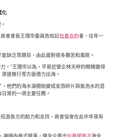
感化
視。
產商會會長王理宗委員告知記
包養合約
者，往年一
才能缺乏等題目，由此面對很多艱苦和風險。
潛力。”王理宗以為，平易近營企林天秤的眼睛變得
、渠道推行等方面借力出海。
了，他們的海水淚開始變成金箔碎片與氣泡水的混
改日常的一項主要任務。
高低游各方的助力和支持，商會協會在此中年夜有
，謝絕內卷式競爭，健全企業出
包養網單次
海全