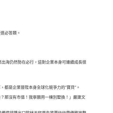
一道必答題。
業出海仍然勢在必行，這對企業本身可連續成長很
等，都是企業晉陞本身全球化競爭力的“寶貝”。
淚？那沒有市值！我寧願用一棟別墅換！」嚴建文
裝備還接踵出口歐林天秤首先將蕾絲絲帶優雅地繫