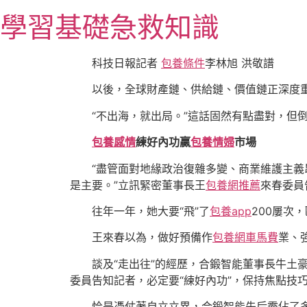
跳
學習基礎急救知識
至
主
要
科技日報記者
包養條件
李林旭 洪敬譜
內
以後，全球財產鏈、供給鏈、價值鏈正深度重
容
“不出海，就出局。”這話固然有點盡對，但
包養感情
練好內功贏
包養情婦
市場
“盡管面對地緣政治復雜多變、商業維護主義
是主要。”立訊緊密董事長王
包養網推薦
來春委員
往年一年，她大要“飛”了
包養app
200屢次
王來春以為，做好預備作
包養網車馬費
業、
談及“走出往”的經歷，合鍛智能董事長牛
委員告知記者，必定要“練好內功”，保持焦點技
恰是憑仗著自立立異，合鍛智能先后霸佔了