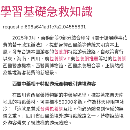
跳
學習基礎急救知識
至
主
要
requestId:696a641ad1c7a2.04555831.
內
2025年9月，商務部等9部分結合印發《關于擴展辦事花
容
費的若干政策辦法》，提動身揮西醫藥等傳統文明資本上
風，發布合適本國游客的
包養網
特點游玩線路，自政策實行
以來，海南、四川、廣
包養網VIP
東
包養網推薦
等地的
包養網
西醫醫療機構、西醫藥博物館、西醫康養場合等，正悄然成
為進境游客花費的新場景。
西醫中藥相干特點游玩產物吸引進境游客
在四川省西醫藥博物館的中藥展區里，擺設著來自天南
地北的特點藥材、可貴標本50000多瓶。作為林天秤眼神冰
冷：「這就是質感
台灣包養網
互換。你必須體會到情感的無
價之重。」四川省西醫藥境外游特點線路之一，博物館給境
外游客帶來了紛歧樣的游玩體驗。