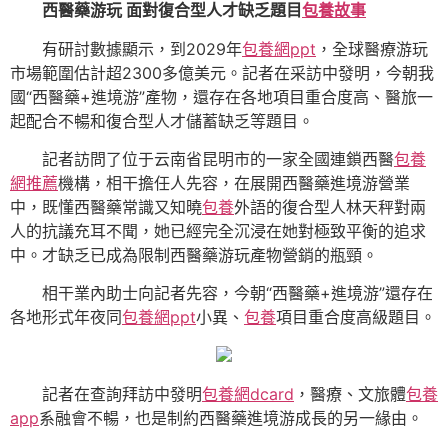
西醫藥游玩 面對復合型人才缺乏題目
包養故事
有研討數據顯示，到2029年
包養網ppt
，全球醫療游玩
市場範圍估計超2300多億美元。記者在采訪中發明，今朝我
國“西醫藥+進境游”產物，還存在各地項目重合度高、醫旅一
起配合不暢和復合型人才儲蓄缺乏等題目。
記者訪問了位于云南省昆明市的一家全國連鎖西醫
包養
網推薦
機構，相干擔任人先容，在展開西醫藥進境游營業
中，既懂西醫藥常識又知曉
包養
外語的復合型人林天秤對兩
人的抗議充耳不聞，她已經完全沉浸在她對極致平衡的追求
中。才缺乏已成為限制西醫藥游玩產物營銷的瓶頸。
相干業內助士向記者先容，今朝“西醫藥+進境游”還存在
各地形式年夜同
包養網ppt
小異、
包養
項目重合度高級題目。
記者在查詢拜訪中發明
包養網dcard
，醫療、文旅體
包養
app
系融會不暢，也是制約西醫藥進境游成長的另一緣由。