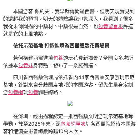
本國游客 佩約夫：我早就傳聞過西醫，但明天現實見到
的遠超我的預期。明天的體驗讓我印象深入，我看到了很多
我從未傳聞過的中藥材。中藥很是自然，也
包養留言板
許這
就是它的上風地點。
依托示范基地 打造進境游西醫體驗花費場景
若何構建西醫進境
包養
游玩花費新場景？全國良多處所
依據本
包養妹
身特點，發布了一系羅列措。
四川省西醫藥治理局依托省內44家西醫藥安康游玩示范
基地，針對來自分歧國度地域的本國游客、留先生量身定制
游
包養網
玩
包養
體驗線路。
在深圳，經由過程認定一批西醫藥文明游玩示范基地等
舉動，截至2025年末，深
包養網單次
圳各西醫院招待本國游
客和港澳臺患者總數跨越10萬人次。