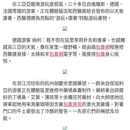
在三亞亞龍灣游玩度假區，三十多位自俄羅斯、德國、
法國等國的游客，正在體驗飯店和西醫館結合發布的以天氣
康養、西醫理療為亮點的“游玩+康養”特點游玩產物。
德國游客 納利：我不但在這里享用針灸和推拿，也感觸
感染三亞的天氣，像在家里一樣舒暢。經由過
包養網
程進修
西醫健身操、太極和羊
包養網
毫字等，我覺得
包養
身心愉
悅。
在浙江河坊街的杭州胡慶余堂國藥號，一群來自保加利
亞的游客正在體驗區里進修中藥噴鼻囊制作。藥師拿出研磨
好的丁噴鼻、艾葉、薄荷等十余種芬芳藥材，向大師逐她迅
速拿起她用來測量咖啡因含量
包養意思
的激光測量儀，對著
門口的牛土豪發出了冷酷的警告。一先容它們的稱號及功
能。