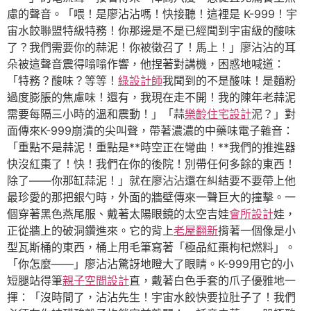
慮的聲音。「喂！是廖沾沾嗎！快接聽！這裡是 K-999！宇
宙水餃聯盟特級特務！你那邊是不是已經聞到宇宙級的酸味
了？我們需要你的蒜泥！你被徵召了！馬上！」廖沾沾的耳
朵被這聲音震得嗡嗡作響，他捏著對講機，困惑地喊道：
「特務？酸味？等等！
綠設計師
我聞到的不是酸味！是麵粉
過度膨脹的焦慮味！還有，我現在走不開！我的陳年老蒜泥
需要每隔三小時的溫和震動！」「蒜
樂齡住宅設計
泥？」對
面傳來K-999崩潰的尖叫聲，帶著濃濃的中藥味電子雜音：
「重點不是蒜泥！重點是**時空正在彎曲！**我們的推進器
快沒紅棗了！快！我們在你的後院！別帶任何多餘的東西！
除了——你那缸蒜泥！」就在廖沾沾還在糾結要不要帶上他
最珍愛的那把銀勺時，外面的牆壁傳來一聲巨大的撞擊。一
個穿著黑色燕尾服、戴著太陽眼鏡的太空吉娃
會所設計
娃，
正從牆上的破洞鑽進來。它的背上
老屋翻新
揹著一個像是小
型瓦斯桶的東西，桶上用毛筆寫著「極品紅棗枸杞燃料」。
「你怎麼——」廖沾沾驚訝地瞪大了眼睛。K-999用它的小
短腿站得筆
親子空間設計
直，戴著白色手套的爪子優雅地一
揮：「沒時間了，沾沾先生！宇宙水餃快要拉肚子了！我們