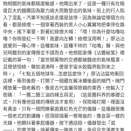
物相關的氣味都極度敏感。他聞出來了，這是一種只有在極
度巨大的麵團因為壓力過大而散發出的氣味。街上的行人陷
入了混亂。汽車不知道該走還是該停，因為無論從哪個方向
看，都是綠燈。一個穿著西裝的男人小心翼翼地把車停在路
中央，搖下車窗，對著紅綠燈大喊：「喂！你為什麼咕嚕咕
嚕？你倒是紅一下啊！我要向左轉！綠燈沒用啊！」廖沾沾
感覺到一陣心悸。這種氣味，這種不祥的「咕嚕」聲，與他
兒時聽到的家傳預言不謀而合。他想起家傳《沾醬秘笈》裡
記載的第一句：「當世間萬物的交通都被麵皮的氣味籠罩，
且燈號恒綠、聲如湯沸時，便是宇宙水餃臨界點到來之
時。」「七點五個地球年…怎麼這麼快？」廖沾沾猛地衝回
店裡，衝到後廚，打開了一個藏在舊冰櫃後面的暗門。暗門
裡放著一個老舊的、像是古代金屬保險箱的東西。他輸入了
密碼：「一醬二醋三油四辣五蒜泥」（這是醬料界的基礎公
式，只有像他這樣的傳統派才會用）。保險箱打開，裡面沒
有黃金，只有一個閃爍著詭異紅色光芒的儀器。這儀器很像
一個老式的對講機，但頂部插著一根彎曲的、像韭菜一樣的
天線。他顫抖著拿起儀器，按下通話鈕。儀器發出「滋
——」的電流聲，接著傳來一陣高八度、急促且充滿養生焦