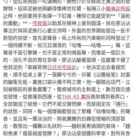
勺，從缸底撈起一坨濃稠的、顏色介於灰綠與土黃之間的發
酵物。這蒜泥被他照顧得像稀世珍寶，每隔三小
醫美診所設
計
時，他就要用手指彈一下缸邊，確保它能感受到**「溫和
的震動」**，
侘寂風
以助其在精神上達到圓滿。就在廖沾沾
專注於與蒜泥進行心靈交流時，外面的世界開始發出一些不
對勁的信號。首先是聲音。街上所有的汽車喇叭同時發出了
一個持續不斷、低沉且潮濕的「咕嚕——咕嚕——」聲。這
聲音不是引擎聲，也不是正常的鳴笛聲，而像是一個巨大
的、消化不良的胃在哀嚎。廖沾沾皺著眉頭，這嚴重干擾了
他蒜泥的「寧靜冥想
日式住宅設計
」。他決定出去看個究
竟，順手從桌上拿了一張髒兮兮的，印著《沾醬秘笈》封面
的皺衛生紙，塞進口袋以備不時之需。他一腳踏出店門，立
刻被眼前的景象震驚了。整條城市的主幹道上，數百個交通
信號燈，從東邊到西邊，從
THE R3 寓所
高架橋到巷弄口，
全部變成了綠燈。它們不是交替閃爍，而是固定在「通行」
的狀態，同時，每一個燈箱都發出了那種「咕嚕咕嚕」的聲
音，並且有一層淡淡的、熱氣騰騰的白霧從燈箱的頂部冒
出，散發出一種難以名狀的——麵粉蒸煮過頭的氣味。「麵
粉焦慮？還是過度發酵？」廖沾沾是個醬料學家，對所有食