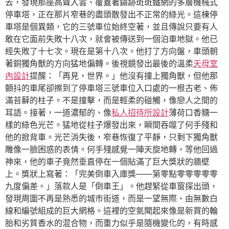
去，發現那座高聳入雲、覆蓋著鏽跡斑斑鐵網的多層機械式
停車塔，正在那片窄巷的盡頭散發出不正常的綠光。這棟停
車塔是個異類，它的三號車位始終空著，並且傳說只要有人
敢在它面前失敗十八次，就會被傳送到一個泊車地獄。他已
經失敗了十七次。現在是第十八次。他打了方向盤，車頭朝
著銅獨角獸的方向猛地偏轉。後視鏡發出最後的溫柔
天母室
內設計
提醒：「再見，世界。」他沒有撞上獨角獸，但他那
顫抖的車尾卻擦到了停車塔三號車位入口處的一根古老、佈
滿苔蘚的柱子。不是撞擊，而是輕柔的碰觸，像戀人之間的
耳語。接著，一道濃郁的、像
私人招待所設計
薄荷口香糖一
樣的綠色光芒。猛地從柱子爆發出來，瞬間吞噬了何手殘和
他的掀背車。光芒消失後，窄巷恢復了平靜，只剩下獨角獸
雕像一臉困惑的表情。何手殘感覺一陣天旋地轉，等他回過
神來，他的車子竟然垂直停在一個貼滿了巨大獎狀的牆壁
上。獎狀上寫著：「完美倒車入庫獎——第零點零零零零零
九度偏差。」落款人是「倒車王」。他趕緊從車窗探出頭，
發現周圍不再是熟悉的城市街道，而是一望無際、由無數白
線和編號組成的巨大網格。這裡的空氣聞起來像是新買的輪
胎和劣質香水的混合物，而重力似乎是隨機變化的，有時感