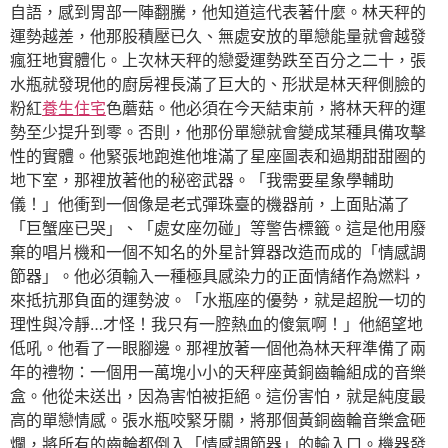
自語，感到胃部一陣翻騰，他知道這代表著什麼。林天秤的
運勢越差，他那股積壓已久、無處安放的單戀能量就會越發
瘋狂地實體化。上次林天秤的戀愛運勢跌至百分之二十，張
水瓶就發現他的廚房裡長滿了巨大的、形狀是林天秤側臉的
粉紅
養生住宅
色蘑菇。他必須在今天結束前，將林天秤的運
勢至少提升到零。否則，他那份單戀就會變成某種具備攻擊
性的實體。他緊張地跑進他堆滿了星座圖表和過期甜甜圈的
地下室，那裡放著他的秘密武器。「我需要星象學輔助
儀！」他衝到一個像是老式彈珠臺的機器前，上面貼滿了
「巨蟹座已哭」、「處女座勿碰」等警告標籤。這是他用廢
棄的唱片機和一個不知名的外星計算器改造而成的「情感調
節器」。他必須輸入一種極具感染力的正面情緒作為燃料，
來抵抗那負面的運勢波。「水瓶座的優勢，就是超脫一切的
理性與冷靜…才怪！我只有一腔熱血的傻氣啊！」他絕望地
低吼。他看了一眼腳邊。那裡放著一個他為林天秤準備了兩
年的禮物：一個用一萬塊小小的天秤座黃銅齒輪組成的音樂
盒。他從未送出，因為害怕被拒絕。這份害怕，就是純度最
高的單戀情感。張水瓶咬緊牙關，將那個黃銅齒輪音樂盒砸
爛，將所有的齒輪都倒入「情感調節器」的輸入口。機器發