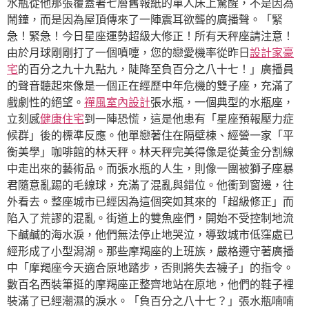
水瓶從他那張覆蓋著七層舊報紙的單人床上驚醒，不是因為
鬧鐘，而是因為屋頂傳來了一陣震耳欲聾的廣播聲。「緊
急！緊急！今日星座運勢超級大修正！所有天秤座請注意！
由於月球剛剛打了一個噴嚏，您的戀愛機率從昨日
設計家豪
宅
的百分之九十九點九，陡降至負百分之八十七！」廣播員
的聲音聽起來像是一個正在經歷中年危機的雙子座，充滿了
戲劇性的絕望。
禪風室內設計
張水瓶，一個典型的水瓶座，
立刻感
健康住宅
到一陣恐慌，這是他患有「星座預報壓力症
候群」後的標準反應。他單戀著住在隔壁棟、經營一家「平
衡美學」咖啡館的林天秤。林天秤完美得像是從黃金分割線
中走出來的藝術品。而張水瓶的人生，則像一團被獅子座暴
君隨意亂踢的毛線球，充滿了混亂與錯位。他衝到窗邊，往
外看去。整座城市已經因為這個突如其來的「超級修正」而
陷入了荒謬的混亂。街道上的雙魚座們，開始不受控制地流
下鹹鹹的海水淚，他們無法停止地哭泣，導致城市低窪處已
經形成了小型潟湖。那些摩羯座的上班族，嚴格遵守著廣播
中「摩羯座今天適合原地踏步，否則將失去襪子」的指令。
數百名西裝筆挺的摩羯座正整齊地站在原地，他們的鞋子裡
裝滿了已經潮濕的淚水。「負百分之八十七？」張水瓶喃喃