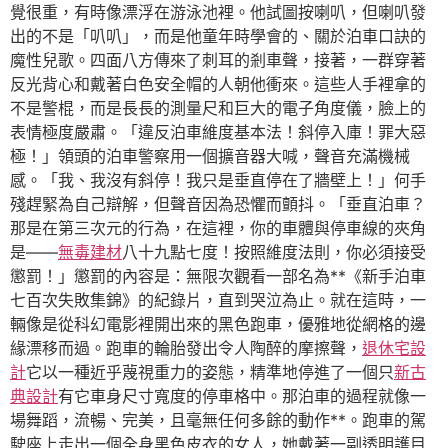
覺很重，有時像漂浮在游泳池裡。他試圖按喇叭，但喇叭發
出的不是「叭叭」，而是他童年時學會的、關於泊車口訣的
魔性兒歌。四面八方傳來了刺耳的剎車聲，接著，一群穿著
反光背心和戴著白色安全帽的人朝他衝來。這些人手裡拿的
不是警棍，而是長長的測量尺和巨大的電子角度儀，臉上的
表情極度嚴肅。「違反泊車維度基本法！斜停入庫！罪大惡
極！」領頭的泊車警察用一個擴音器大喊，聲音充滿機械
感。「我、我沒有斜停！我只是垂直停在了牆壁上！」何手
殘趕緊為自己辯解，但聲音因為恐懼而顫抖。「垂直泊車？
那是在第三次元的行為，在這裡，你的車體與停車線的夾角
是——
無毒建材
八十九點七度！按照維度法則，你必須接受
懲罰！」懲罰的內容是：無限次觀看一部名為**《新手泊車
七百次失敗集錦》的紀錄片，直到哭泣為止。就在這時，一
輛像是從科幻電影裡開出來的黑色跑車，優雅地從網格的邊
緣漂移而過。跑車的輪胎發出令人陶醉的摩擦聲，
退休宅設
計
它以一種近乎蔑視重力的姿態，精準地停進了一個只
新古
典設計
有它車身尺寸寬度的停車格中。那泊車的過程就像一
場舞蹈，流暢、完美，且毫無任何多餘的動作**。跑車的駕
駛座上走出一個全身黑色皮衣的女人，她戴著一副透明護目