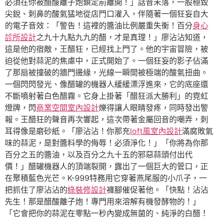
必須在你被醋酸離子炮鎖定前離開！」話音未落，一股極致
尖銳、刺鼻的酸氣猛地從店門口灌入，伴隨著一個狂妄自大
的電子音效：「警告！這裡的醬油比例嚴重失衡！百分
身心
診所設計
之九十九點九九的醋，才是真理！」廖沾沾知道，
這是他的宿敵，王醋狂，已經找上門了。他的宇宙冒險，被
迫從他對蒜泥的焦慮中，正式開始了。一個狂妄的影子佔滿
了那扇被撞破的牆門邊緣，光線一瞬間被極端的酸氣扭曲。
一個閃閃發光、像醋罐的機器人緩緩漂浮進來，它的底座還
不斷噴射著白色醋霧。它身上掛著「醋狂派大勝利」的霓虹
燈牌，閃
商業空間室內設計
爍得讓人眼睛發疼，同時發出警
報。王醋狂的聲音再次響起，這次帶著金屬回音的嘲弄，刺
耳得像是磨砂紙。「廖沾沾！你那充
loft風室內設計
滿腐敗氣
味的蒜泥，是對醬料學的侮辱！必須淨化！」「你將為你那
百分之五的醬油，以及百分之九十五的邪惡蒜頭付出代
價！」醋罐機器人的頂端裂開，露出了一個巨大的管口，正
在聚積藍色光芒。K-999特務用它穿著燕尾服的小爪子，一
把抓住了廖沾沾的
綠裝修設計
褲腳催促著他。「快點！沾沾
先生！那是醋酸離子炮！專門用來溶解有機發酵物的！」
「它會把你的蒜泥在零點一秒內變成無菌的、純淨的白醋！