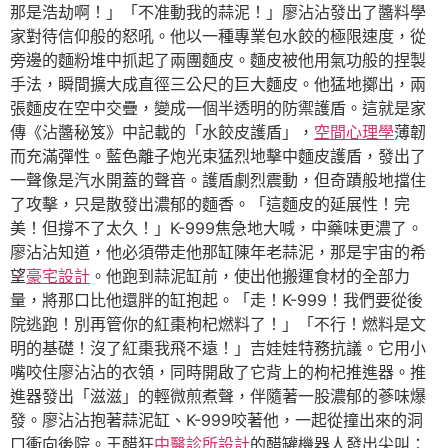
那是浩劫啊！」「不准動我的蒜泥！」廖沾沾發出了醬料學
家對待信仰般的怒吼。他以一種專業包水餃的極限速度，從
旁邊的麵粉堆中抓起了兩團麵皮。麵皮被他用氣功般的捏製
手法，瞬間擴大成直徑三公尺的巨大麵皮。他猛地擲出，兩
張麵皮在空中交疊，變成一個半透明的防禦護盾。這就是家
傳《沾醬秘笈》中記載的「水餃皮護盾」，
空間心理學
薄韌
而充滿彈性。藍色離子炮光束猛烈地擊中麵皮護盾，發出了
一聲像是汽水開蓋的聲音。護盾劇烈震動，但奇蹟般地擋住
了攻擊，只是散發出濃郁的麵香。「這麵皮的延展性！完
美！但撐不了太久！」K-999焦急地大喊，中藥味更濃了。
廖沾沾知道，他必須帶走他那缸陳年老蒜泥，那是宇宙的希
望
豪宅設計
。他跑到蒜泥缸前，使出他搬運食材的全部力
量，將那口比他還胖的缸抱起。「走！K-999！我們要從後
院逃跑！別再管你的紅棗枸杞燃料了！」「不行！燃料是文
明的基礎！沒了紅棗我飛不遠！」吉娃娃特務抗議。它用小
嘴咬住廖沾沾的衣領，同時開啟了它背上的枸杞推進器。推
進器發出「滋滋」的輕微煎煮聲，伴隨著一股濃郁的蔘味爆
發。廖沾沾抱著蒜泥缸、K-999咬著他，一起從撞出來的洞
口衝向後院。王醋狂
中醫診所設計
的醋罐機器人發出尖叫：