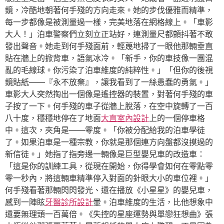
鏡，冷酷地朝著何手殘的方向走來。她的步伐優雅而精準，
每一步都像是被測量過一樣，完美地落在網格線上。「車影
大人！」泊車警察們立刻立正站好，連測量尺都顫抖著不敢
發出聲音。她走到何手殘面前，輕蔑地掃了一眼他那輛垂直
貼在牆上的掀背車，語氣冰冷。「新手，你的車技像一團混
亂的毛線球。你污染了泊車維度的純粹性。」「但你的後視
鏡貼紙——『永不放棄』，讓我看到了一絲愚蠢的勇氣。」
車影大人突然掏出一個像是遙控器的裝置，對著何手殘的車
子按了一下。何手殘的車子從牆上脫落，在空中旋轉了一百
八十度，穩穩地停在了地面
大直室內設計
上的一個停車格
中。這次，夾角是——零度。「你被分配給我的泊車學徒
了。如果泊車是一種宗教，你就是那個連方向盤都沒摸過的
新信徒。」她指了指旁邊一輛像是巨型嬰兒車的改造車：
「這是你的訓練工具，從現在開始，你得學會如何在零點零
零一秒內，將這輛車精準停入對面的針眼大小的車位裡。」
何手殘看著那輛閃閃發光、還在播放《小星星》的嬰兒車，
感到一陣眩
牙醫診所設計
暈。泊車維度的生活，比他想象中
還要無理頭一百萬倍。《失控的星座運勢與單戀狂想曲》張