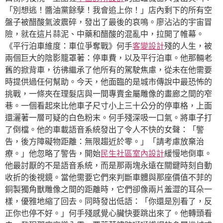
「別想逃！醬油黨餘孽！我會追上你！」店內剩下的所有空
盤子被醋酸氣波震碎，發出了最後的哀鳴。廖沾沾的宇宙冒
險，就在這片蒜泥、中藥和醋酸的混亂中，拉開了帷幕。
《平行泊車維度：車位爭奪戰》何手
客變設計
殘的人生，被
兩個巨大的陰影籠罩著：停車費，以及平行泊車。他那輛老
舊的掀背車，彷彿繼承了他所有的駕駛焦慮，從未在他需要
時提供過任何幫助。今天，他面臨的是城市傳說中最恐怖的
挑戰，一條夾在理髮店與一間專賣金屬雕像的畫廊之間的窄
巷。一個看起來比他車子尺寸小上三十公分的停車格，上面
還灑著一層可疑的白色粉末。何手殘深吸一口氣。將車子打
了倒檔。他的車載語音系統發出了令人不快的女聲：「警
告，後方障礙物距離：無限趨近於零。」「請考慮放棄治
療。」他忽略了警告，開始
民生社區室內設計
緩慢地倒車。
他最討厭的不是語音系統，而是那兩塊永遠在關鍵時刻自動
收折的後視鏡。當他需要它們來判斷車體與那座價值不菲的
銅製獨角獸雕像之間的距離時，它們卻像兩片羞澀的耳朵一
樣，優雅地縮了回去。同時發出低語：「你還是別看了，反
正你也停不好。」何手殘感覺心臟快要跳出來了。他轉頭看