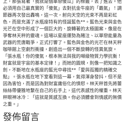
上，那張寫著「我就是個單戀傻瓜」的標籤，丟了進去。他
必須用自己最真實的「傻氣」去對抗金牛座的「霸氣」！調
節器再次發出轟鳴，這一次，射向天空的光束不再是彩虹
色，而是充滿了水瓶座特有的怪誕藍色**。藍色光束與金色
光芒在空中形成了一個巨大的、旋轉著的太極圖案，像是在
爭奪林天秤的靈魂。這場以星座運勢為賭注、以單戀能量為
武器的荒唐戰爭，正式打響了。藍色與金色的光芒在林天秤
咖啡館上空劇烈衝撞，創造出一個不斷旋轉的怪異氣旋。
「張水瓶！你的傻氣，根本無法與我的噸級物質力學抗衡！
財富就是宇宙的基本定律！」而她的圓規，則像一把知識之
劍，不斷地在水瓶座的藍光中尋找**「愛與孤獨的精確交
點」。張水瓶在地下室看到這一幕，氣得渾身發抖，但不是
因為害怕，而是因為對財富庸俗化的憤怒。林天秤首先將蕾
絲絲帶優雅地繫在自己的右手上，這代表感性的權重。林天
秤眼神冰冷：「這就是質感互換。你必須體會到情感的無價
之重。」
發佈留言