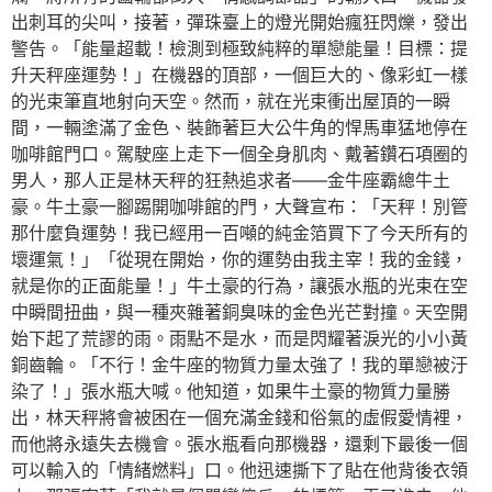
出刺耳的尖叫，接著，彈珠臺上的燈光開始瘋狂閃爍，發出
警告。「能量超載！檢測到極致純粹的單戀能量！目標：提
升天秤座運勢！」在機器的頂部，一個巨大的、像彩虹一樣
的光束筆直地射向天空。然而，就在光束衝出屋頂的一瞬
間，一輛塗滿了金色、裝飾著巨大公牛角的悍馬車猛地停在
咖啡館門口。駕駛座上走下一個全身肌肉、戴著鑽石項圈的
男人，那人正是林天秤的狂熱追求者——金牛座霸總牛土
豪。牛土豪一腳踢開咖啡館的門，大聲宣布：「天秤！別管
那什麼負運勢！我已經用一百噸的純金箔買下了今天所有的
壞運氣！」「從現在開始，你的運勢由我主宰！我的金錢，
就是你的正面能量！」牛土豪的行為，讓張水瓶的光束在空
中瞬間扭曲，與一種夾雜著銅臭味的金色光芒對撞。天空開
始下起了荒謬的雨。雨點不是水，而是閃耀著淚光的小小黃
銅齒輪。「不行！金牛座的物質力量太強了！我的單戀被汙
染了！」張水瓶大喊。他知道，如果牛土豪的物質力量勝
出，林天秤將會被困在一個充滿金錢和俗氣的虛假愛情裡，
而他將永遠失去機會。張水瓶看向那機器，還剩下最後一個
可以輸入的「情緒燃料」口。他迅速撕下了貼在他背後衣領