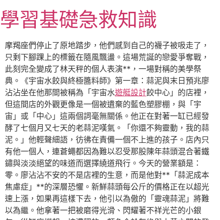
跳
學習基礎急救知識
至
主
要
摩羯座們停止了原地踏步，他們感到自己的襪子被吸走了，
內
只剩下腳踝上的標籤在隨風飄盪。這場荒誕的戀愛爭奪戰，
容
此刻完全變成了林天秤的個人表演**，一場對稱的美學祭
典。《宇宙水餃與終極醬料師》第一章：蒜泥與末日預兆廖
沾沾坐在他那間被稱為「宇宙水
遊艇設計
餃中心」的店裡，
但這間店的外觀更像是一個被遺棄的藍色塑膠棚，與「宇
宙」或「中心」這兩個詞毫無關係。他正在對著一缸已經發
酵了七個月又七天的老蒜泥嘆氣。「你還不夠靈動，我的蒜
泥。」他輕聲細語，彷彿在責備一個不上進的孩子。店內只
有他一個人，連蒼蠅都因為難以忍受那股陳年蒜頭混合著鐵
鏽與淡淡絕望的味道而選擇繞道飛行。今天的營業額是：
零。廖沾沾不安的不是店裡的生意，而是他對**「蒜泥成本
焦慮症」**的深層恐懼。新鮮蒜頭每公斤的價格正在以超光
速上漲，如果再這樣下去，他引以為傲的「靈魂蒜泥」將難
以為繼。他拿著一把被磨得光滑、閃耀著不祥光芒的小銀