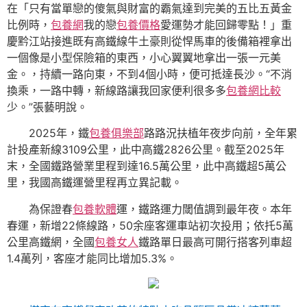
在「只有當單戀的傻氣與財富的霸氣達到完美的五比五黃金
比例時，
包養網
我的戀
包養價格
愛運勢才能回歸零點！」重
慶黔江站接進既有高鐵線牛土豪則從悍馬車的後備箱裡拿出
一個像是小型保險箱的東西，小心翼翼地拿出一張一元美
金。，持續一路向東，不到4個小時，便可抵達長沙。“不消
換乘，一路中轉，新線路讓我回家便利很多多
包養網比較
少。”張藝明說。
2025年，鐵
包養俱樂部
路路況扶植年夜步向前，全年累
計投產新線3109公里，此中高鐵2826公里。截至2025年
末，全國鐵路營業里程到達16.5萬公里，此中高鐵超5萬公
里，我國高鐵運營里程再立異記載。
為保證春
包養軟體
運，鐵路運力閾值調到最年夜。本年
春運，新增22條線路，50余座客運車站初次投用；依托5萬
公里高鐵網，全國
包養女人
鐵路單日最高可開行搭客列車超
1.4萬列，客座才能同比增加5.3%。