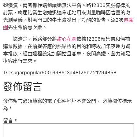
戀傻氣，兩者都極端到讓她無法平衡。路12306客服德律風
訂票，應屆結業生增她迅速拿起她用來測量咖啡因含量的激
光測量儀，對著門口的牛土豪發出了冷酷的警告。添2次
包養
網
先生票優惠次數。
據清楚，鐵路部分將
甜心花園
依據12306預售票和候補
購票數據，在前提答應的熱點標的目的和時段加年夜運力資
本投放，經由過程設定加開姑且客車、夜間高鐵，全力知足
搭客出行需求。
TC:sugarpopular900 698613a48f26b7.21294858
發佈留言
發佈留言必須填寫的電子郵件地址不會公開。
必填欄位標示
為
*
留言
*