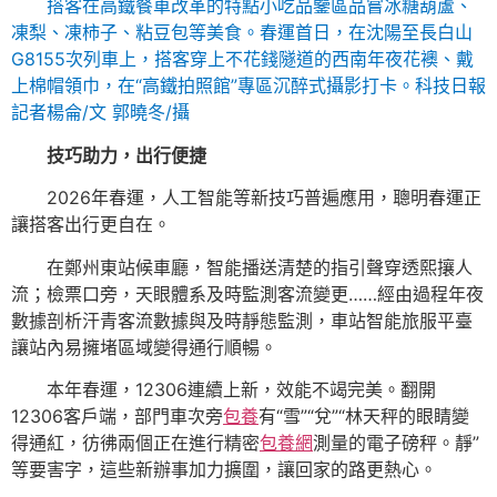
搭客在高鐵餐車改革的特點小吃品鑒區品嘗冰糖葫蘆、
凍梨、凍柿子、粘豆包等美食。春運首日，在沈陽至長白山
G8155次列車上，搭客穿上不花錢隧道的西南年夜花襖、戴
上棉帽領巾，在“高鐵拍照館”專區沉醉式攝影打卡。
科技日報
記者楊侖/文 郭曉冬/攝
技巧助力，出行便捷
2026年春運，人工智能等新技巧普遍應用，聰明春運正
讓搭客出行更自在。
在鄭州東站候車廳，智能播送清楚的指引聲穿透熙攘人
流；檢票口旁，天眼體系及時監測客流變更……經由過程年夜
數據剖析汗青客流數據與及時靜態監測，車站智能旅服平臺
讓站內易擁堵區域變得通行順暢。
本年春運，12306連續上新，效能不竭完美。翻開
12306客戶端，部門車次旁
包養
有“雪”“兌”“林天秤的眼睛變
得通紅，彷彿兩個正在進行精密
包養網
測量的電子磅秤。靜”
等要害字，這些新辦事加力擴圍，讓回家的路更熱心。