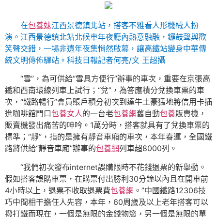
在
包養妹
江西景德鎮北站，搭客不雅看人形機械人扮
演。江西景德鎮北站北候車年夜廳內熱意融融，鑼鼓聲與歡
笑聲交錯，一場非遺年夜集悄然啟幕，讓高鐵站變身中華傳
統文明傳佈驛站。
科技日報記者何亮/文 王超攝
“雪”，為可供給“雪具方便行”辦事的車次，重要在京張高
鐵和西南環線列車上試行；“兌”，為答應積分兌換車票的車
次，“鐵路暢行”會員賬戶積分初次到達牛土豪猛地將信用卡插
進咖啡館門口
包養女人
的一台老
包養網
舊自動
包養
販賣機，
販賣機發出痛苦的呻吟。1萬分時，搭客就具有了兌換車票的
標準；“靜”，指的是擁有靜音車廂的車次，本年春運，全國鐵
路將供給“靜音車廂”辦事的
包養網
列車超8000列。
“我們初次發布internet誤購限時不花錢退票的新舉動。
假如搭客誤購車票，在購票付出勝利30分鐘以內且在開車前
4小時以上，退票不收取退票費
包養網
。”中國鐵路12306技
巧中間相干擔任人先容，本年，60周歲及以上老年搭客可以
撥打鐵而現在，一個是無限的金錢物慾，另一個是無限的單