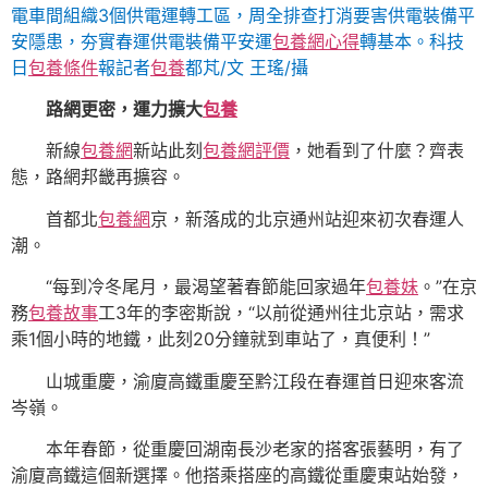
電車間組織3個供電運轉工區，周全排查打消要害供電裝備平
安隱患，夯實春運供電裝備平安運
包養網心得
轉基本。
科技
日
包養條件
報記者
包養
都芃/文 王瑤/攝
路網更密，運力擴大
包養
新線
包養網
新站此刻
包養網評價
，她看到了什麼？齊表
態，路網邦畿再擴容。
首都北
包養網
京，新落成的北京通州站迎來初次春運人
潮。
“每到冷冬尾月，最渴望著春節能回家過年
包養妹
。”在京
務
包養故事
工3年的李密斯說，“以前從通州往北京站，需求
乘1個小時的地鐵，此刻20分鐘就到車站了，真便利！”
山城重慶，渝廈高鐵重慶至黔江段在春運首日迎來客流
岑嶺。
本年春節，從重慶回湖南長沙老家的搭客張藝明，有了
渝廈高鐵這個新選擇。他搭乘搭座的高鐵從重慶東站始發，