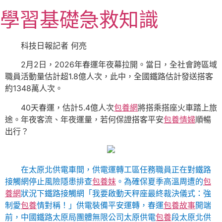
跳
學習基礎急救知識
至
主
要
科技日報記者 何亮
內
2月2日，2026年春運年夜幕拉開。當日，全社會跨區域
容
職員活動量估計超1.8億人次，此中，全國鐵路估計發送搭客
約1348萬人次。
40天春運，估計5.4億人次
包養網
將搭乘搭座火車踏上旅
途。年夜客流、年夜運量，若何保證搭客平安
包養情婦
順暢
出行？
在太原北供電車間，供電運轉工區任務職員正在對鐵路
接觸網停止風險隱患排查
包養妹
。為確保夏季高溫周遭的
包
養網
狀況下鐵路接觸網「我要啟動天秤座最終裁決儀式：強
制愛
包養
情對稱！」供電裝備平安運轉，春運
包養故事
開端
前，中國鐵路太原局團體無限公司太原供電
包養
段太原北供