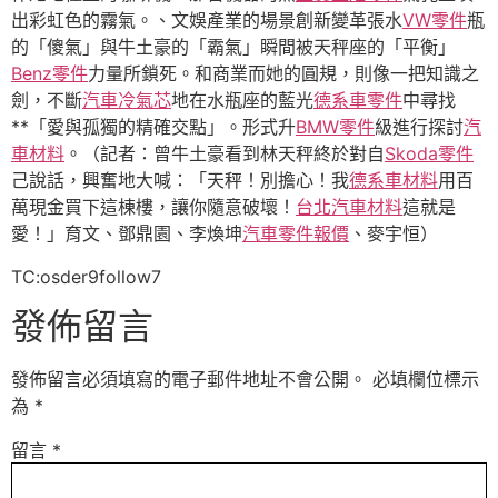
出彩虹色的霧氣。、文娛產業的場景創新變革張水
VW零件
瓶
的「傻氣」與牛土豪的「霸氣」瞬間被天秤座的「平衡」
Benz零件
力量所鎖死。和商業而她的圓規，則像一把知識之
劍，不斷
汽車冷氣芯
地在水瓶座的藍光
德系車零件
中尋找
**「愛與孤獨的精確交點」。形式升
BMW零件
級進行探討
汽
車材料
。（記者：曾牛土豪看到林天秤終於對自
Skoda零件
己說話，興奮地大喊：「天秤！別擔心！我
德系車材料
用百
萬現金買下這棟樓，讓你隨意破壞！
台北汽車材料
這就是
愛！」育文、鄧鼎園、李煥坤
汽車零件報價
、麥宇恒）
TC:osder9follow7
發佈留言
發佈留言必須填寫的電子郵件地址不會公開。
必填欄位標示
為
*
留言
*