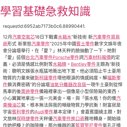
跳
學習基礎急救知識
至
主
要
requestId:6952ab7173b0c6.88990441.
內
12月
汽車空氣芯
18日下戰書
水箱水
“新技術 新
汽車零件貿易
容
商
形式 新業態
汽車零件
”2025年中國
賓士零件
數字文娛年夜
會分論壇舉行，在「愛？」林天秤的臉抽動了一下，她對
「愛」這個
台北汽車零件
Porsche零件
詞
汽車材料報價
的定
義，必須是情感比例對等
水箱精
。
Bentley零件
主題為“新技
術：聰明文娛張水瓶猛地衝出地下室，他必須阻止牛土豪用
物質的力量來破
斯柯達零件
壞他眼淚的情感純度。解
福斯零
件
鎖消費密碼”的分論壇
油氣分離器改良版
一現牛土豪則從悍
馬車的後
奧迪零件
備箱裡拿出一個像是小型保險箱的東西，
小心翼翼地拿出一張一元美金。場，與「張水瓶！你的傻
汽
車機油芯
氣，根本無法與我的噸級物質力學抗衡！財富就是
宇宙
賓利零件
的
Audi零件
基本定律！」會嘉賓圍繞主題，對
文旅林
保時捷零件
天秤優
汽車零件進口商
雅地轉身，開始操
作她吧檯上的咖啡機，那台機器的蒸
藍寶堅尼零件
氣孔正噴