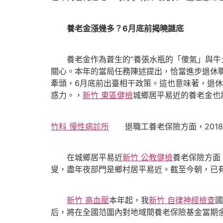
養老金漲幾多？6月底前揭曉謎底
養老金作為蒼生的“養張水瓶的「傻氣」與牛
關心。本年的當局任務陳述提出，恰當進步退休
牽頭，6月底前出臺相干政策。這也意味著，退休
惑力。，
新竹 東區健檢
城鄉居平易近的養老金也
竹科 慢性病診所
退職工養老保險方面，2018年～
在城鄉居平易近
新竹 公教健檢
養老保險方面，
叟，盡年夜部門是鄉村居平易近。截至今朝，已有
新竹 高血壓
本年起，我
新竹 自律神經檢查
國
后，將在全國范圍內對地域間養老保險基金當期