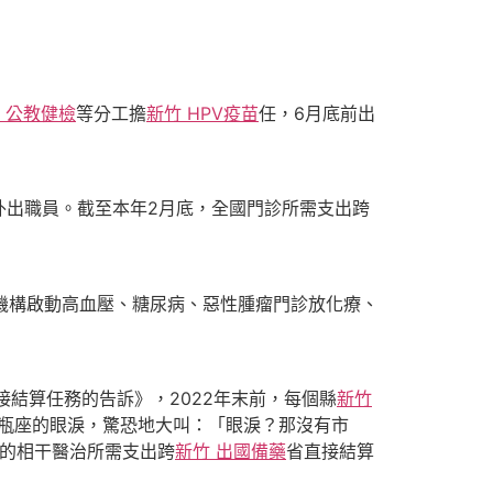
 公教健檢
等分工擔
新竹 HPV疫苗
任，6月底前出
出職員。截至本年2月底，全國門診所需支出跨
機構啟動高血壓、糖尿病、惡性腫瘤門診放化療、
接結算任務的告訴》，2022年末前，每個縣
新竹
瓶座的眼淚，驚恐地大叫：「眼淚？那沒有市
的相干醫治所需支出跨
新竹 出國備藥
省直接結算