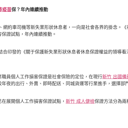
疹疫苗
保？年內連續推動
、網約車司機等新失業形狀休息者，一向是社會各界的掛念。《
害保證試點，年內連續推動。
結合印發的《關于保護新失業形狀休息者休息保證權益的領導看
職員個人工作損害保證是社會保險的定位，在現行
新竹 出國備
較年夜的出行、外賣、即時配送、同城貨運等行業進手，選擇部
在展開個人工作損害保證試點，
新竹 成人健檢
保證方法分為兩