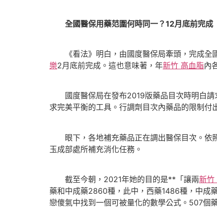
全國醫保用藥范圍何時同一？12月底前完成
《看法》明白，由國度醫保局牽頭，完成全國醫
樂
2月底前完成。這也意味著，年
新竹 高血脂
內
國度醫保局在發布2019版藥品目次時明白請
求完美平衡的工具。行調劑目次內藥品的限制付
眼下，各地補充藥品正在調出醫保目次。依照國
玉成部處所補充消化任務。
截至今朝，2021年她的目的是**「讓兩
新竹
藥和中成藥2860種，此中，西藥1486種，中
戀傻氣中找到一個可被量化的數學公式。507個藥