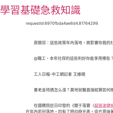
跳
學習基礎急救知識
至
主
要
requestId:6970fbda4ae6d4.81764299.
內
容
原題目：這些政策年內落地，將影響你我的社
@職工，本年社保的這些利好你能享用哪些？
工人日報-中工網記者 王維硯
養老金待遇怎么漲？異地就醫直接結算如何推動
在國務院近日印發的《關于落實〈
超音波健
在年內若何落地，均有了明白時光表。這也意味