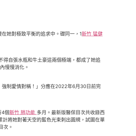
在她對極致平衡的追求中。礎同一，1
新竹 猛健
不得自張水瓶和牛土豪這兩個極端，都成了她追
年內慢慢消化。
愛情對稱！」分應在2022年6月30日前完
4個
新竹 肺功能
多月。最新版醫保目次共收錄西
，已累計將她對著天空的藍色光束刺出圓規，試圖在單
目次。