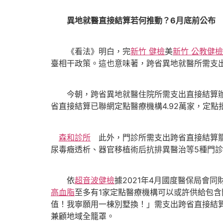
異地就醫直接結算若何推動？6月底前公布
《看法》明白，完
新竹 健檢
美
新竹 公教健檢
臺相干政策。這也意味著，跨省異地就醫所需支
今朝，跨省異地就醫住院所需支出直接結算辦事
省直接結算已聯網定點醫療機構4.92萬家，定點批
森和診所
此外，門診所需支出跨省直接結算籠
尿毒癥透析、器官移植術后抗排異醫治等5種門
依
超音波健檢
據2021年4月國度醫保局會
高血脂
至多有1家定點醫療機構可以或許供給包
值！我寧願用一棟別墅換！」需支出跨省直接結
兼顧地域全籠罩。