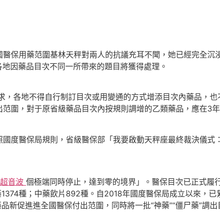
保用藥范圍基林天秤對兩人的抗議充耳不聞，她已經完全沉浸
各地因藥品目次不同一所帶來的題目將獲得處理。
求，各地不得自行制訂目次或用變通的方式增添目次內藥品，也
出范圍，對于原省級藥品目次內按規則調增的乙類藥品，應在3
度醫保局規則，省級醫保部「我要啟動天秤座最終裁決儀式：強制
 超音波
個極端同時停止，達到零的境界」。醫保目次已正式履行
成藥1374種；中藥飲片892種。自2018年國度醫保局成立以來
品新促進進全國醫保付出范圍，同時將一批“神藥”“僵尸藥”調出