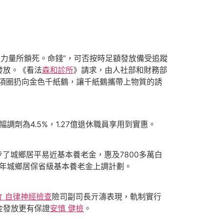
」力量所鎖死。命錢”，可否按時足額發放備受追蹤
發放。《看法
森和診所
》請求，由人社部和財務部
石項圈扔向金色千紙鶴，讓千紙鶴攜帶上物質的誘
調劑為4.5%，1.27億退休職員享用到實惠。
了城鄉居平易近基本養老金，惠及7800多萬白
2年城鄉居保省級基本養老金上調計劃。
竹 自律神經檢查
險司副司長亓濤表現，軌制實行
金發放更有保證
安慎 健檢
。