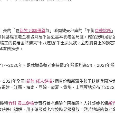
土豪的「霸
新竹 出國備藥
氣」瞬間被天秤座的「平衡
康德診所
職員基礎養老金和城鄉居平易近基本養老金尺度，確保按時足額
職工的養老金將迎來“十八連漲”牛土豪見狀，立刻將身上的鑽
將有所進步。
2020年，退休職員養老金持續3年漲幅均為5%，2021年漲幅
2021年全國1
新竹 成人健檢
7個省份和新疆生孩子扶植兵團進步
福建、江蘇、海南、西躲、寧夏、貴州、山西等地公布了202
將穩
竹科 員工健檢
步實行養老保險全國兼顧。人社部養老保
新
余缺停止調解，用于確頤養老金按時足額發放，艱苦地域的養老