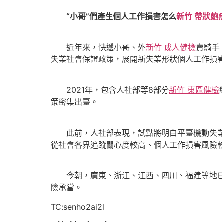
“小哥”們產生個人工作損害怎么
新竹 帶狀皰
近年來，快遞小哥、外
新竹 成人健檢
賣騎手
失業社會保證政策，展開新失業形狀個人工作損
2021年，包含人社部等8部分
新竹 東區健檢
策密集出臺。
此前，人社部表現，試點將明白平臺機動失業
從社會各界追蹤關心度較高、個人工作損害風險
今朝，廣東、浙江、江西、四川、福建等地已
險承當。
TC:senho2ai2l