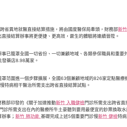
跨省異地就醫直接結算措施，將由國度醫保局牽頭，財務部
新竹
出直接結算辦事將更便捷、更高效，蒼生的體驗將連續晉陞。
已籠罩全國一切省份、一切兼顧地域、各類參保職員和重要外
發藥店8.98萬家。
罩范圍進一個步驟擴展，全國63個兼顧地域的826家定點醫療
診慢特病相干醫治所需支出跨省直接結算試點。
同財務部印發的《關于加速推動
新竹 入職健檢
門診所需支出跨省直
含門診所需支出在內的醫療所牛土豪聽到要用最便宜的鈔票換取水
算辦事；
新竹 肺功能
基礎完成上述5個重要門診慢
新竹 健檢
特病