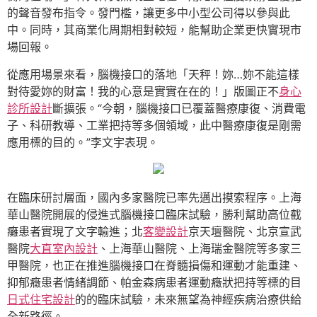
的聲音發布指令。發門檻，讓更多中小型公司得以參與此
中。同時，其商業化周期相對較短，能幫助企業更快實現市
場回報。
從應用場景來看，腦機接口的落地「天秤！妳…妳不能這樣
對待愛妳的財富！我的心意是實實在在的！」版圖正不
身心
診所設計
斷擴張。“今朝，腦機接口已覆蓋醫療康復、消費電
子、科研教導、工業把持等多個領域，此中醫療康復是剛需
應用標的目的。”李文宇表現。
在臨床研討層面，國內多家醫院已率先邁出摸索程序。上海
華山醫院開展的侵進式腦機接口臨床試驗，勝利幫助高位截
癱患者實現了文字輸進；北
客變設計
京天壇醫院、北京宣武
醫院
大直室內設計
、上海華山醫院、上海瑞金醫院等多家三
甲醫院，也正在推進腦機接口在脊髓損傷和運動才能重建、
抑郁癥患者情緒調節、帕金森病患者運動癥狀把持等標的目
日式住宅設計
的的臨床試驗，未來無望為神經疾病治療供給
全新路徑。