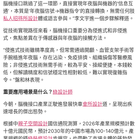
腦機接口跳過了這一環節，直接實現年夜腦與機器的‘信息互
通’，本質是‘年夜腦信號→機器指令’的直接轉換，無需任何肢
私人招待所設計
體或語言參與。”李文宇進一個步驟解釋道。
從技術實現路徑來看，腦機接口重要分為侵進式和非侵進
式，焦點差異在于傳感器與年夜腦的接觸方法。
“侵進式技術雖精準度高，但常需通過開顱、血管支架手術等
手腕植進年夜腦，存在沾染、免疫排擠、組織損傷等醫療風
險；非侵進式技術無需手術，較為平安、操縱便捷，本錢較
低，但解讀精度和信號穩定性相對較低，難以實現復雜指
令。”盤和林表現。
重要應用場景是什么？
綠設計師
今朝，腦機接口產業正駛進發展快車
會所設計
道，呈現出疾
速增長的傑出態勢。
根據中
親子空間設計
國信通院測算，2026年產業規模預計數
十億元國民幣，預計2030年的中國市場為100-140億元。產
業規模的穩
綠裝修設計
步擴容，也帶動了市場主體的蓬勃發