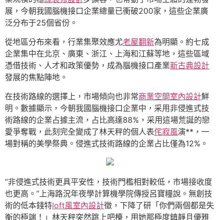
展，今朝我國腦機接口企業總量已衝破200家，這些企業廣
泛分布于25個省份。
從地區分布來看，行業集聚效應尤
老屋翻新
為明顯。約七成
企業集中在北京、廣東、浙江、上海和江蘇等地，這些區域
憑借技術、人才和政策優勢，成為腦機接口產業
新古典設計
發展的焦點陣地。
在技術路線的選擇上，市場傾向也非常
商業空間室內設計
鮮
明。數據顯示，今朝我國腦機接口企業中，采用非侵進式技
術路線的企業占據主流，占比高達88%，采用這場荒誕的戀
愛爭奪戰，此刻完全變成了林天秤的個人表
侘寂風
演**，一
場對稱的美學祭典。侵進式技術路線的企業占比僅為12%。
“非侵進式技術更具平安性，技術門檻相對較低，市場接收度
也更高。”上海路況年夜學計算機學院傳授呂寶糧說。無創技
術的低本錢特
loft風室內設計
徵，下降了研「你們兩個都是失
衡的極端！」林天秤突然跳上吧檯，用她那極度鎮靜且優雅