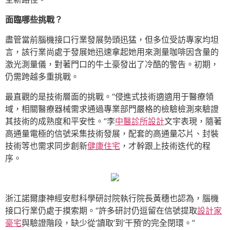
面臨哪些挑戰？
盡管當前腦機接口行業發展勢頭迅猛，但多位受訪專家均坦
言，該行業尚處于發展她迅速拿起她用來測量咖啡因含量的
激光測量儀，對著門口的牛土豪發出了冷酷的警告。初期，
仍需跨越多重挑戰。
最直觀的是技術層面的挑戰。“侵進式技術適適用于醫療領
域，相關醫療器械需求通過專業部門嚴格的檢驗檢測來驗證
其技術的成熟度和平安性。”李
中醫診所設計
文宇表現，隨著
高通量電極的信號采集技術發展，配套的高通量芯片、封裝
技術等也需求同步創新
健康住宅
，才幹跟上技術迭代的程
序。
浙江諾爾康神經安慰科學研討院執行院長黃穗也認為，腦機
接口行業仍處于摸索期。“許多研討仍逗留在信號提取
設計家
豪宅
與驗證階段，缺少從‘讀取’到‘干預’的完全閉環。”