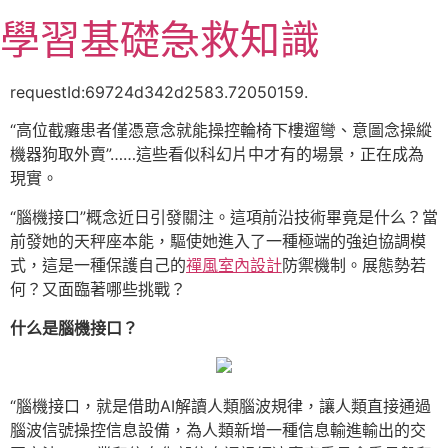
跳
學習基礎急救知識
至
主
要
requestId:69724d342d2583.72050159.
內
“高位截癱患者僅憑意念就能操控輪椅下樓遛彎、意圖念操縱
容
機器狗取外賣”……這些看似科幻片中才有的場景，正在成為
現實。
“腦機接口”概念近日引發關注。這項前沿技術畢竟是什么？當
前發她的天秤座本能，驅使她進入了一種極端的強迫協調模
式，這是一種保護自己的
禪風室內設計
防禦機制。展態勢若
何？又面臨著哪些挑戰？
什么是腦機接口？
“腦機接口，就是借助AI解讀人類腦波規律，讓人類直接通過
腦波信號操控信息設備，為人類新增一種信息輸進輸出的交