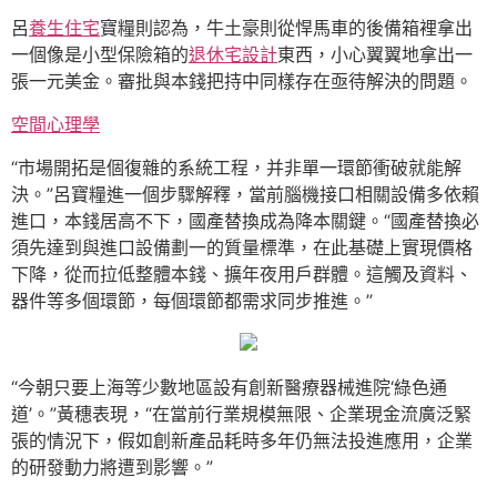
呂
養生住宅
寶糧則認為，牛土豪則從悍馬車的後備箱裡拿出
一個像是小型保險箱的
退休宅設計
東西，小心翼翼地拿出一
張一元美金。審批與本錢把持中同樣存在亟待解決的問題。
空間心理學
“市場開拓是個復雜的系統工程，并非單一環節衝破就能解
決。”呂寶糧進一個步驟解釋，當前腦機接口相關設備多依賴
進口，本錢居高不下，國產替換成為降本關鍵。“國產替換必
須先達到與進口設備劃一的質量標準，在此基礎上實現價格
下降，從而拉低整體本錢、擴年夜用戶群體。這觸及資料、
器件等多個環節，每個環節都需求同步推進。”
“今朝只要上海等少數地區設有創新醫療器械進院‘綠色通
道’。”黃穗表現，“在當前行業規模無限、企業現金流廣泛緊
張的情況下，假如創新產品耗時多年仍無法投進應用，企業
的研發動力將遭到影響。”