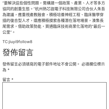
“要解決這些個性問題，需構建一個政策、產業、人才等多方
協同的創重生態。”杭州熱芯迦電子科技無限公司合伙人朱吾
為建議，應重視產教融會，積極培養神經工程、臨床醫學穿
插的復合型人才，還應積極摸索各種潛在落地場景，湊集長
尾需求，借助政策勢能，買通臨床技術商業化落地的“最后一
公里”。
TC:jiuyi9follow8
發佈留言
發佈留言必須填寫的電子郵件地址不會公開。
必填欄位標示
為
*
留言
*