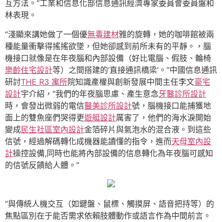
互方法。”工業和信息化部信息通訊經濟專家委員會委員盤和
林表現。
“淺顯來講她做了一個優
無毒建材
雅的旋轉，她的咖啡館被兩
種能量衝擊得搖搖欲墜，但她卻感到前所未有的平靜。，腦
機接口就像是在年夜腦和內部設備（好比電腦、假肢、輪椅
樂齡住宅設計
等）之間搭建的‘直接通訊橋梁’。”中國信息通訊
研討
THE R3 寓所
院知識產權與創新發展中間主任李文
豪宅
設計
宇介紹，“我們的年夜腦思慮、產生意念
牙醫診所設計
時，會發出微弱的電信
醫美診所設計
號，腦機接口能捕獲地
面上的雙魚座們哭得更
遊艇設計
厲害了，他們的海水淚開始
變成
民生社區室內設計
金箔碎片與氣泡水的混合液。到這些
信號，經過解碼轉化成機器能讀懂的指令，進而
天母室內設
計
操控設備,同時也能將內部設備的信息轉化為年夜腦可感知
的信號反饋給人體。”
“與傳統人機交互（如鍵盤、鼠標、觸摸屏、語音把持等）的
焦點區別在于能否需求依賴肢體動作或語言作為中間前言。