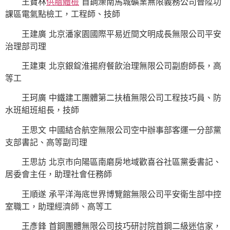
王寶林
供膳體檢
首鋼灤南馬城礦業無限義務公司晉陞功
課區電氣點檢工，工程師、技師
王建廣 北京潘家園國際平易近間文明成長無限公司平安
治理部司理
王建東 北京銀錠淮揚府餐飲治理無限公司副廚師長，高
等工
王珂廣 中鐵建工團體第二扶植無限公司工程技巧員、防
水班組班組長，技師
王思文 中國結合航空無限公司空中辦事部客運一分部黨
支部書記、高等副司理
王思訪 北京市向陽區南磨房地域歡喜谷社區黨委書記、
居委會主任，助理社會任務師
王順遂 承平洋海底世界博覽館無限公司平安衛生部中控
室職工，助理經濟師、高等工
王彥鋒 首鋼團體無限公司技巧研討院首鋼二級迷信家，