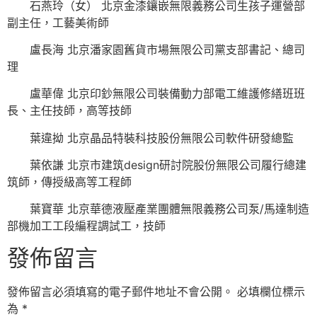
石燕玲（女） 北京金漆鑲嵌無限義務公司生孩子運營部
副主任，工藝美術師
盧長海 北京潘家園舊貨市場無限公司黨支部書記、總司
理
盧華偉 北京印鈔無限公司裝備動力部電工維護修繕班班
長、主任技師，高等技師
葉違拗 北京晶品特裝科技股份無限公司軟件研發總監
葉依謙 北京市建筑design研討院股份無限公司履行總建
筑師，傳授級高等工程師
葉寶華 北京華德液壓產業團體無限義務公司泵/馬達制造
部機加工工段編程調試工，技師
發佈留言
發佈留言必須填寫的電子郵件地址不會公開。
必填欄位標示
為
*