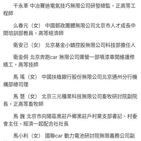
干永革 中冶賽迪電氣技巧無限公司研發總監，正高等工
程師
么春元（女） 中國郵政團體無限公司北京市人才成長中
間培訓部教員，高等經濟師
衛安己（女） 北京基金小鎮控股無限公司科技部擔任人
衛金侗 北京奔跑car 無限公司運營一部噴漆車間維護修
繕工，高等技師
馬 瑤（女） 中國扶植銀行股份無限公司北京通州分行機
構部總司理
馬 慧（女） 北京三元種業科技無限公司畜牧研討院副院
長，正高等畜牧師
馬 巍 北京市向陽區黑莊戶鄉黑莊戶村黨支部書記、村委
會主任、經濟一起配合社社長
馬小利（女） 國聯car 動力電池研討院無限義務公司副