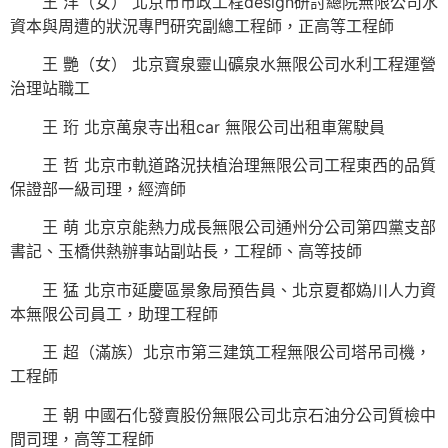
王 洋（女） 北京市市政工程design研討總院無限公司水
資本與周遭的狀況專門研究副總工程師，正高等工程師
王 艷（女） 北京寶泉靈山礦泉水無限公司水利工程運營
治理站職工
王 珩 北京萬泉寺出租car 無限公司出租車駕駛員
王 哲 北京市軌道路況扶植治理無限公司工程東西的品質
保證部一級司理，經濟師
王 萌 北京京能熱力成長無限公司通州分公司第四黨支部
書記、玉橋供熱辦事站副站長，工程師、高等技師
王 猛 北京市延慶區景象局預告員、北京夏都媯川人力資
本無限公司員工，助理工程師
王 超（滿族）北京市第三建筑工程無限公司塔吊司機，
工程師
王 朝 中國石化發賣股份無限公司北京石油分公司質檢中
間司理，高等工程師