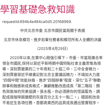
跳
學習基礎急救知識
至
主
要
requestId:694b4e484ca0d5.20168969.
內
中共北京市委 北京市國民當局關于表揚
容
北京市休息模范、進步前輩任務者和模范所有人全體的決議
（2025年4月29日）
2020年以來,在黨中心剛強引導下，市委、市當局連合率
領全市國民,保持以習近平新時期中國特點社會主義思惟為領
導，深刻貫徹黨的二十年夜和二十屆二中、三中全會精力，
深刻貫徹習近平總書記對北京主要講話精力，不竭加大力度
“四個中間”效能扶植、進步“四個辦事”程度，深化“五子”聯動
辦事和融進新成長格式，兼顧推動改造成長「第二階段：顏
色與氣味的完美協調。張水瓶，你必須將你的怪誕藍色，調
配成我咖啡館牆壁的灰度百分之五十一點二。」穩固和改良
平易近生各項任務，首都高東西的品質成長邁出堅實程序。