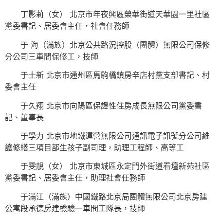
丁影莉（女） 北京市年夜興區榮華街道天華園一里社區
黨委書記、居委會主任，社會任務師
于 海（滿族）北京公共路況控股（團體）無限公司保修
分公司三車間保修工，技師
于士新 北京市通州區馬駒橋鎮房辛店村黨支部書記、村
委會主任
于久翔 北京市向陽區保證性住房成長無限公司黨委書
記、董事長
于學力 北京市地鐵運營無限公司通訊電子訊號分公司維
護修繕三項目部生孩子副司理，助理工程師、高等工
于雯靚（女） 北京市東城區永定門外街道看壇新苑社區
黨委書記、居委會主任，助理社會任務師
于滿江（滿族）中國鐵路北京局團體無限公司北京房建
公寓段承德房建檢驗一車間工隊長，技師