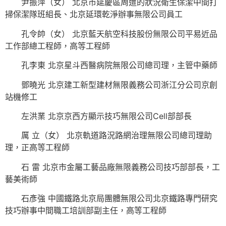
尹振萍（女） 北京市延慶區周遭的狀況衛生保潔中間打
掃保潔隊班組長、北京延環乾淨辦事無限公司員工
孔令帥（女） 北京藍天航空科技股份無限公司平易近品
工作部總工程師，高等工程師
孔李東 北京星斗西醫病院無限公司總司理，主管中藥師
鄧曉光 北京建工新型建材無限義務公司浙江分公司京創
站機修工
左洪業 北京京西方顯示技巧無限公司Cell部部長
厲 立（女） 北京軌道路況路網治理無限公司總司理助
理，正高等工程師
石 雷 北京市金屬工藝品廠無限義務公司技巧部部長，工
藝美術師
石彥強 中國鐵路北京局團體無限公司北京鐵路專門研究
技巧辦事中間職工培訓部副主任，高等工程師