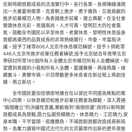
在新時期首都成長的活潑實行中，各行各業、各條陣線涌現
出一大量愛崗敬業、克意朝上進步、勇于擔負、忘我貢獻的
進步前輩模范人物。為表揚進步前輩、建立典範，在全社會
營建休息光彩、常識高尚、人才可貴、發明巨大的社會風
氣，鼓勵全市國民以辛苦休息、老實休息、發明性休息投身
首都高東西的品質成長的非常熱絡實行，市委、市當局決
議，授予丁峰等806人北京市休息模范稱號，授予卜炳乾等
446人北京市進步前輩任務者稱號,授予北京結合年夜學北京
學研討所等195個所有人全體北京市模范所有人全體稱號。盼
望遭到表揚的小我和所有人全體，愛護聲譽、再接再厲，接
續奮斗、勇攀岑嶺，示范帶動更多休息者在新征程上再創佳
績、再立新功。
全市國民要加倍慎密地連合在以習近平同道為焦點的黨
中心四周，以休息模范和進步前輩任務者為模範，深入貫通
“兩個確立”的決議性意義,果斷做到“兩個保護”,保持以新時期
首都成長為管轄,鼎力弘揚勞模精力、休息精力、工匠精力,安
身本職、干字當頭、挺膺擔負，不竭首創首都改造成長新局
勢，為奮力譜寫中國式古代化的北京篇章作出新的更年夜進