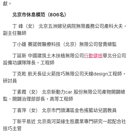
獻。
北京市休息模范（806名）
丁 峰（女） 北京五洲婦兒病院無限義務公司產科大夫，
副主任醫師
丁小雄 賽諾微醫療科技（北京）無限公司發賣總監
丁延新 中國建筑土木扶植無限公司
行動健檢
華北分公司
設備功課隊隊長，工程師
丁克乾 航天長征火箭技巧無限公司天線design工程師，
研討員
丁素霞（女） 北京新動力car 股份無限公司產物開闢總
監、開闢治理部部長，高等工程師
丁喜萍（女） 北京市門頭溝區金色搖籃幼兒園教員
丁新平易近 北京南河菜緣生態農業專門研究一起配合社
技巧主管