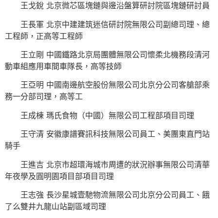
王戈銳 北京微芯區塊鏈與邊沿盤算研討院區塊鏈研討員
王長軍 北京中建建筑迷信研討院無限公司副總司理、總
工程師，正高等工程師
王立剛 中國鐵路北京局團體無限公司懷柔北機務段清河
動車組應用車間車隊長，高等技師
王亞明 中國南邊航空股份無限公司北京分公司客艙部乘
務一分部司理，高等工
王成棟 瑪氏食物（中國）無限公司工程部項目司理
王守清 安徽康譜賽訊科技無限公司員工、美團東直門站
騎手
王進吉 北京市超環海城市周遭的狀況辦事無限公司清華
年夜學及圓明園項目部項目司理
王志強 長沙星城壹馳物流無限公司北京分公司員工、餓
了么雙井九龍山站副區域司理