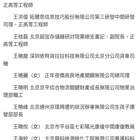
正高等工程師
王洪俊 拓爾思信息技巧股份無限公司第三研發中間研發
司理，正高等工程師
王桂磊 北京超弦存儲器研討院黨總支書記、副院長，正
高等工程師
王曉龍 深圳依時貨拉拉科技無限公司北京分公司貨車司
機
王曉麗（女） 正年夜僑商房地產開闢無限公司總司理
王曉明 北京京平綜合物流關鍵財產成長無限公司物業治
理部職工
王曉峰 北京通州京環周遭的狀況辦事無限公司生孩子運
營部部長
王曉悅（女） 北京市平谷區七彩陽光康復中間康復教員
王海姣（女） 北京興科綠源綠化工程無限公司養護科科