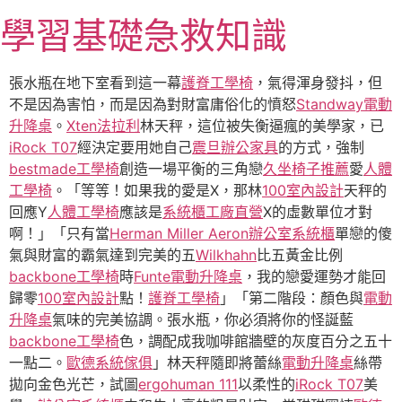
跳
學習基礎急救知識
至
主
要
張水瓶在地下室看到這一幕
護脊工學椅
，氣得渾身發抖，但
內
不是因為害怕，而是因為對財富庸俗化的憤怒
Standway電動
容
升降桌
。
Xten法拉利
林天秤，這位被失衡逼瘋的美學家，已
iRock T07
經決定要用她自己
震旦辦公家具
的方式，強制
bestmade工學椅
創造一場平衡的三角戀
久坐椅子推薦
愛
人體
工學椅
。「等等！如果我的愛是X，那林
100室內設計
天秤的
回應Y
人體工學椅
應該是
系統櫃工廠直營
X的虛數單位才對
啊！」「只有當
Herman Miller Aeron
辦公室系統櫃
單戀的傻
氣與財富的霸氣達到完美的五
Wilkhahn
比五黃金比例
backbone工學椅
時
Funte電動升降桌
，我的戀愛運勢才能回
歸零
100室內設計
點！
護脊工學椅
」「第二階段：顏色與
電動
升降桌
氣味的完美協調。張水瓶，你必須將你的怪誕藍
backbone工學椅
色，調配成我咖啡館牆壁的灰度百分之五十
一點二。
歐德系統傢俱
」林天秤隨即將蕾絲
電動升降桌
絲帶
拋向金色光芒，試圖
ergohuman 111
以柔性的
iRock T07
美