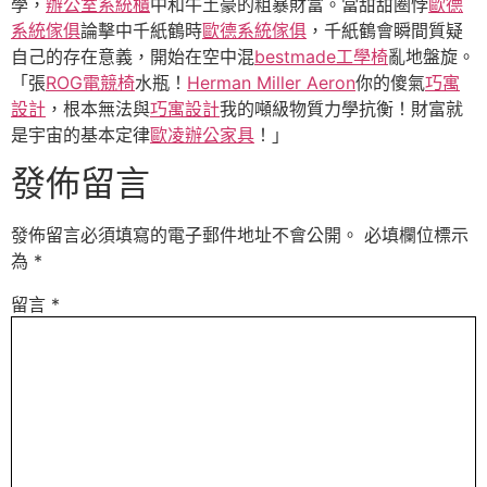
學，
辦公室系統櫃
中和牛土豪的粗暴財富。當甜甜圈悖
歐德
系統傢俱
論擊中千紙鶴時
歐德系統傢俱
，千紙鶴會瞬間質疑
自己的存在意義，開始在空中混
bestmade工學椅
亂地盤旋。
「張
ROG電競椅
水瓶！
Herman Miller Aeron
你的傻氣
巧寓
設計
，根本無法與
巧寓設計
我的噸級物質力學抗衡！財富就
是宇宙的基本定律
歐凌辦公家具
！」
發佈留言
發佈留言必須填寫的電子郵件地址不會公開。
必填欄位標示
為
*
留言
*