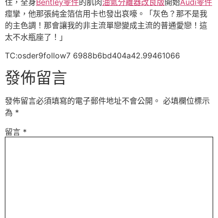
住，全身
Bentley零件
的肌肉
油氣分離器改良版
開始
Audi零件
痙攣，他那張純金箔信用卡也發出哀嚎。「灰色？那不是我
的主色調！那會讓我的非主流單戀變成主流的普通愛戀！這
太不水瓶座了！」
TC:osder9follow7 6988b6bd404a42.99461066
發佈留言
發佈留言必須填寫的電子郵件地址不會公開。
必填欄位標示
為
*
留言
*