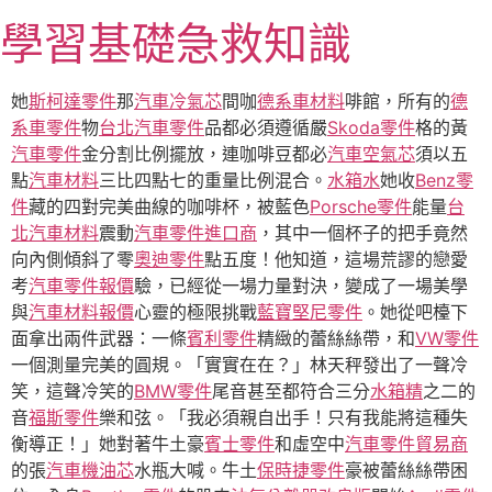
跳
學習基礎急救知識
至
主
要
她
斯柯達零件
那
汽車冷氣芯
間咖
德系車材料
啡館，所有的
德
內
系車零件
物
台北汽車零件
品都必須遵循嚴
Skoda零件
格的黃
容
汽車零件
金分割比例擺放，連咖啡豆都必
汽車空氣芯
須以五
點
汽車材料
三比四點七的重量比例混合。
水箱水
她收
Benz零
件
藏的四對完美曲線的咖啡杯，被藍色
Porsche零件
能量
台
北汽車材料
震動
汽車零件進口商
，其中一個杯子的把手竟然
向內側傾斜了零
奧迪零件
點五度！他知道，這場荒謬的戀愛
考
汽車零件報價
驗，已經從一場力量對決，變成了一場美學
與
汽車材料報價
心靈的極限挑戰
藍寶堅尼零件
。她從吧檯下
面拿出兩件武器：一條
賓利零件
精緻的蕾絲絲帶，和
VW零件
一個測量完美的圓規。「實實在在？」林天秤發出了一聲冷
笑，這聲冷笑的
BMW零件
尾音甚至都符合三分
水箱精
之二的
音
福斯零件
樂和弦。「我必須親自出手！只有我能將這種失
衡導正！」她對著牛土豪
賓士零件
和虛空中
汽車零件貿易商
的張
汽車機油芯
水瓶大喊。牛土
保時捷零件
豪被蕾絲絲帶困