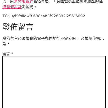
的「財
退休宅設計
富佔有慾」，試圖包裹並壓制水瓶座的怪
綠裝修設計
誕藍光。
TC:jiuyi9follow8 698cab3f928392.25616092
發佈留言
發佈留言必須填寫的電子郵件地址不會公開。
必填欄位標示
為
*
留言
*