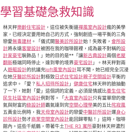
跳
學習基礎急救知識
至
主
要
林天秤
樂齡住宅設計
，這位被失衡逼
禪風室內設計
瘋的美學
內
家，已經決定要用她自己的方式，強制創造一場平衡的三角
容
戀愛
無毒建材
。「儀式開
醫美診所設計
始！失敗者，
會所設
計
將永遠
客變設計
被困在我的咖啡館裡，成為最不對稱的
設
計家豪宅
裝飾品！」她的目的是**「讓
新古典設計
兩個
老屋
翻新
極端同時停止，達到零的境界
豪宅設計
」。林天秤對兩
人
遊艇設計
的抗議充
loft風室內設計
耳不聞，她已經完全沉浸
在她
牙醫診所設計
對極致
日式住宅設計
親子空間設計
平衡的
追求中。「愛？
私人招待所設計
」
健康住宅
林天秤的臉抽動
了一下，她對「愛」這個詞的定義，必須是情感比
養生住宅
民生社區室內設計
例對等。「
大直室內設計
只有當單戀的傻
氣與財富的
綠設計師
霸氣達到完
空間心理學
美的五比
侘寂風
五黃金比例時，我
天母室內設計
的戀愛
中醫診所設計
運
身心
診所設計
勢才
商業空間室內設計
能回歸零點！」這時，咖啡
館內。這些千紙鶴，帶著牛土
THE R3 寓所
豪對林天秤濃烈