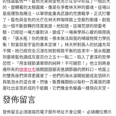
的怪誕藍色**。藍色光束與金色光芒在空中形成了一個巨大
的、旋轉著的太極圖案，像是在爭奪林天秤的靈魂。這場以
星座運勢為賭注、以單戀能量為武器的荒唐戰爭，正式打響
了。藍色與金色的光芒在林天秤咖啡館上空劇烈衝撞，創造
出一個不斷旋轉的怪異氣旋。他知道，這場荒謬的戀愛考
驗，已經從一場力量對決，變成了一場美學與心靈的極限挑
戰。「張水瓶！你的傻氣，根本無法與我的噸級物質力學抗
衡！財富就是宇宙的基本定律！」林天秤對兩人的抗議充耳
不聞，她已經完全沉浸在她對極致平衡的追求中。張水瓶聽
到要將藍色調成灰度百分之五十一點二，陷入了更深的哲學
恐慌。「用金錢褻瀆單戀的純粹！不可饒恕！」他立刻將身
邊所有的
健康住宅
過期甜甜圈丟進調節器的燃料口。地面上
的雙魚座們哭得更厲害了，他們的海水淚開始變成金箔碎片
與氣泡水的混合液。然後，販賣機開始以每秒一百萬張的速
度吐出金箔折成的千紙鶴，它們像金色蝗蟲一樣飛向天空。
發佈留言
發佈留言必須填寫的電子郵件地址不會公開。
必填欄位標示