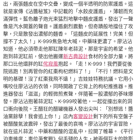
出，兩張麵皮在空中交疊，變成一個半透明的防禦護盾。這
就是家傳《沾醬秘笈》中記載的「水餃皮護盾」，薄韌而充
滿彈性。藍色離子炮光束猛烈地擊中麵皮護盾，發出了一聲
像是汽水開蓋的聲音。護盾劇烈震動，但奇蹟般地擋住了攻
擊，只是散發出濃郁的麵香。「這麵皮的延展性！完美！但
撐不了太久！」K-999焦急地大喊，中藥味更濃了。廖沾沾
知道，他必須帶走他那缸陳年老蒜泥，那是宇宙的希望。他
跑到蒜泥缸前，使出他搬運
新古典設計
食材的全部力量，將
那口比他還胖的缸
侘寂風
抱起。「走！K-999！我們要從後
院逃跑！別再管你的紅棗枸杞燃料了！」「不行！燃料是文
明的基礎！沒了紅棗我飛不遠！」吉娃娃特務抗議。它用小
嘴咬住廖沾沾的衣領，同時開啟了它背上的枸杞推進器。推
進器發出「滋滋」的輕微煎煮聲，伴隨著一股濃郁的蔘味爆
發。廖沾沾抱著蒜泥缸、K-999咬著他，一起從撞出來的洞
口衝向後院。王醋狂的醋罐機器人發出尖叫：「別想逃！醬
油黨餘孽！我會追上你！」店內
客變設計
剩下的所有空盤子
被醋酸氣波震碎，發出了最後的哀鳴。廖沾沾的宇宙冒險，
就在這片蒜泥、中藥和醋酸的混亂中，拉開了帷幕。《平行
泊車維度：車位爭奪戰》何手殘的人生，被兩個巨大的陰影