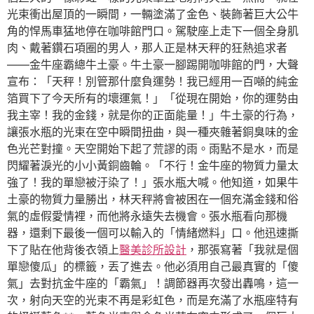
光束衝出屋頂的一瞬間，一輛塗滿了金色、裝飾著巨大公牛
角的悍馬車猛地停在咖啡館門口。駕駛座上走下一個全身肌
肉、戴著鑽石項圈的男人，那人正是林天秤的狂熱追求者
——金牛座霸總牛土豪。牛土豪一腳踢開咖啡館的門，大聲
宣布：「天秤！別管那什麼負運勢！我已經用一百噸的純金
箔買下了今天所有的壞運氣！」「從現在開始，你的運勢由
我主宰！我的金錢，就是你的正面能量！」牛土豪的行為，
讓張水瓶的光束在空中瞬間扭曲，與一種夾雜著銅臭味的金
色光芒對撞。天空開始下起了荒謬的雨。雨點不是水，而是
閃耀著淚光的小小黃銅齒輪。「不行！金牛座的物質力量太
強了！我的單戀被汙染了！」張水瓶大喊。他知道，如果牛
土豪的物質力量勝出，林天秤將會被困在一個充滿金錢和俗
氣的虛假愛情裡，而他將永遠失去機會。張水瓶看向那機
器，還剩下最後一個可以輸入的「情緒燃料」口。他迅速撕
下了貼在他背後衣領上
醫美診所設計
，那張寫著「我就是個
單戀傻瓜」的標籤，丟了進去。他必須用自己最真實的「傻
氣」去對抗金牛座的「霸氣」！調節器再次發出轟鳴，這一
次，射向天空的光束不再是彩虹色，而是充滿了水瓶座特有