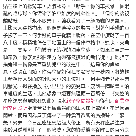
貼在牆上的掀背車，語氣冰冷。「新手，你的車技像一團混
亂的毛線球。你污染了泊車維度的純粹性。」「但你的後視
鏡貼紙——『永不放棄』，讓我看到了一絲愚蠢的勇氣。」
車影大人突然掏出一個像是遙控器的裝置，對著何手殘的車
子按了一下。何手殘的車子從牆上脫落，在空中旋轉了一百
八十度，穩穩地停在了地面上的一個停車格中。這次，夾角
是——零度。「你被分配給我的泊車學徒了。如果泊車是一
種宗教，你就是那個連方向盤都沒摸過的新信徒。」她指了
指旁邊一輛像是巨型嬰兒車的改造車：「這是你的訓練工
具，從現在開始，你得學會如何在零點零零一秒內，將這輛
車精準停入對面的針眼大小的車位裡。」何手殘看著那輛閃
閃發光、還在播放《小星星》的嬰兒車，感到一陣眩暈。泊
車維度的生活，比他想象中還要無理頭一百萬倍。《失控的
星座運勢與單戀狂想曲》張水
親子空間設計
瓶從他那
商業空
間室內設計
張覆蓋著七層舊報紙的單人床上驚醒，不是因為
鬧鐘，而是因為屋頂傳來了一陣震耳欲聾的廣播聲。「緊
急！緊急！今日星座運勢超級大修正！所有天秤座請注意！
由於月球剛剛打了一個噴嚏，您的戀愛機率從昨日的百分之