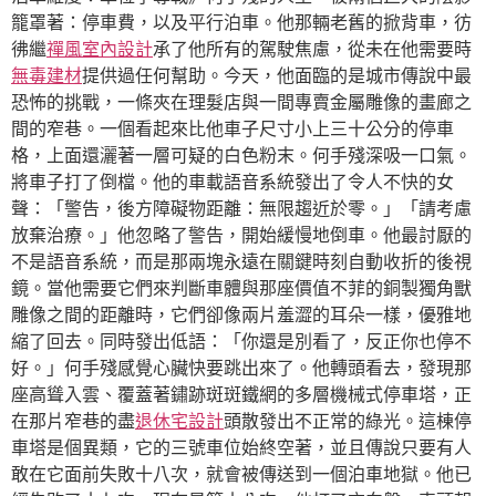
籠罩著：停車費，以及平行泊車。他那輛老舊的掀背車，彷
彿繼
禪風室內設計
承了他所有的駕駛焦慮，從未在他需要時
無毒建材
提供過任何幫助。今天，他面臨的是城市傳說中最
恐怖的挑戰，一條夾在理髮店與一間專賣金屬雕像的畫廊之
間的窄巷。一個看起來比他車子尺寸小上三十公分的停車
格，上面還灑著一層可疑的白色粉末。何手殘深吸一口氣。
將車子打了倒檔。他的車載語音系統發出了令人不快的女
聲：「警告，後方障礙物距離：無限趨近於零。」「請考慮
放棄治療。」他忽略了警告，開始緩慢地倒車。他最討厭的
不是語音系統，而是那兩塊永遠在關鍵時刻自動收折的後視
鏡。當他需要它們來判斷車體與那座價值不菲的銅製獨角獸
雕像之間的距離時，它們卻像兩片羞澀的耳朵一樣，優雅地
縮了回去。同時發出低語：「你還是別看了，反正你也停不
好。」何手殘感覺心臟快要跳出來了。他轉頭看去，發現那
座高聳入雲、覆蓋著鏽跡斑斑鐵網的多層機械式停車塔，正
在那片窄巷的盡
退休宅設計
頭散發出不正常的綠光。這棟停
車塔是個異類，它的三號車位始終空著，並且傳說只要有人
敢在它面前失敗十八次，就會被傳送到一個泊車地獄。他已