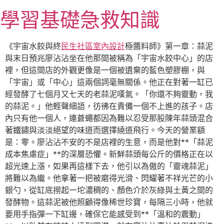
跳
學習基礎急救知識
至
主
要
《宇宙水餃與終
民生社區室內設計
極醬料師》第一章：蒜泥
內
與末日預兆廖沾沾坐在他那間被稱為「宇宙水餃中心」的店
容
裡，但這間店的外觀更像是一個被遺棄的藍色塑膠棚，與
「宇宙」或「中心」這兩個詞毫無關係。他正在對著一缸已
經發酵了七個月又七天的老蒜泥嘆氣。「你還不夠靈動，我
的蒜泥。」他輕聲細語，彷彿在責備一個不上進的孩子。店
內只有他一個人，連蒼蠅都因為難以忍受那股陳年蒜頭混合
著鐵鏽與淡淡絕望的味道而選擇繞道飛行。今天的營業額
是：零。廖沾沾不安的不是店裡的生意，而是他對**「蒜泥
成本焦慮症」**的深層恐懼。新鮮蒜頭每公斤的價格正在以
超光速上漲，如果再這樣下去，他引以為傲的「靈魂蒜泥」
將難以為繼。他拿著一把被磨得光滑、閃耀著不祥光芒的小
銀勺，從缸底撈起一坨濃稠的、顏色介於灰綠與土黃之間的
發酵物。這蒜泥被他照顧得像稀世珍寶，每隔三小時，他就
要用手指彈一下缸邊，確保它能感受到**「溫和的震動」