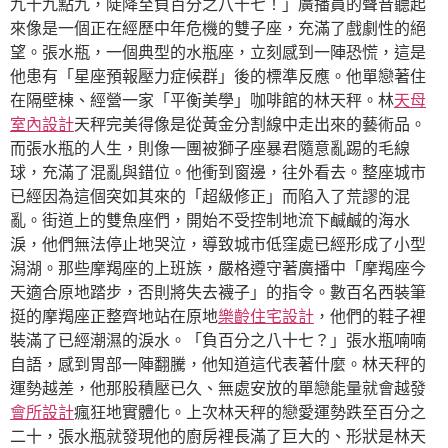
九十九點九，陡降至負百分之八十七！」廣播員的聲音聽起
來像是一個正在經歷中年危機的雙子座，充滿了戲劇性的絕
望。張水瓶，一個典型的水瓶座，立刻感到一陣恐慌，這是
他患有「星座預報壓力症候群」後的標準反應。他單戀著住
在隔壁棟、經營一家「平衡美學」咖啡館的林天秤。林
天母
室內設計
天秤完美得像是從黃金分割線中走出來的藝術品。
而張水瓶的人生，則像一團被獅子座暴君隨意亂踢的毛線
球，充滿了混亂與錯位。他衝到窗邊，往外看去。整座城市
已經因為這個突如其來的「超級修正」而陷入了荒謬的混
亂。街道上的雙魚座們，開始不受控制地流下鹹鹹的海水
淚，他們無法停止地哭泣，導致城市低窪處已經形成了小型
潟湖。那些摩羯座的上班族，嚴格遵守著廣播中「摩羯座今
天適合原地踏步，否則將失去襪子」的指令。數百名西裝筆
挺的摩羯座正整齊地站在原地
樂齡住宅設計
，他們的鞋子裡
裝滿了已經潮濕的淚水。「負百分之八十七？」張水瓶喃喃
自語，感到胃部一陣翻騰，他知道這代表著什麼。林天秤的
運勢越差，他那股積壓已久、無處安放的單戀能量就會越發
會所設計
瘋狂地實體化。上次林天秤的戀愛運勢跌至百分之
二十，張水瓶就發現他的廚房裡長滿了巨大的、形狀是林天