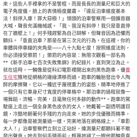
來。這些人手裡拿的不是警棍，而是長長的測量尺和巨大的
電子角度儀，臉上的表情極度嚴肅。「違反泊車維度基本
法！斜停入庫！罪大惡極！」領頭的泊車警察用一個擴音器
大喊，聲音充滿機械感。「我、我沒有斜停！我只是垂直停
在了牆壁上！」何手殘趕緊為自己辯解，但聲音因為恐懼而
顫抖。「垂直泊車？那是在第三次元的行為，在這裡，你的
車體與停車線的夾角是——八十九點七度！按照維度法則，
你必須接受懲罰！」懲罰的內容是：無限次觀看一部名為
**《新手泊車七百次失敗集錦》的紀錄片，直到哭泣為止。
就在這時，一輛像是從科幻電影裡開出來的黑色跑車，優
養
生住宅
雅地從網格的邊緣漂移而過。跑車的輪胎發出令人陶
醉的摩擦聲，它以一種近乎蔑視重力的姿態，精準地停進了
一個只有它車身尺寸寬度的停車格中。那泊車的過程就像一
場舞蹈，流暢、完美，且毫無任何多餘的動作**。跑車的駕
駛座上走出一個全身黑色皮衣的女人，她戴著一副透明護目
鏡，冷酷地朝著何手殘的方向走來。她的步伐優雅而精準，
每一步都像是被測量過一樣，完美地落在網格線上。「車影
大人！」泊車警察們立刻立正站好，連測量尺都顫抖著不敢
發出聲音。她走到何手殘面前，輕蔑地掃了一眼他那輛垂直