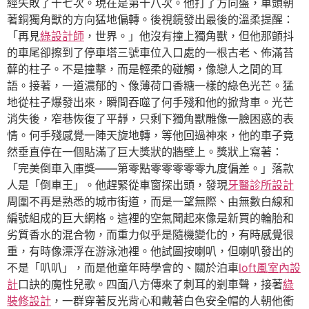
經失敗了十七次。現在是第十八次。他打了方向盤，車頭朝
著銅獨角獸的方向猛地偏轉。後視鏡發出最後的溫柔提醒：
「再見
綠設計師
，世界。」他沒有撞上獨角獸，但他那顫抖
的車尾卻擦到了停車塔三號車位入口處的一根古老、佈滿苔
蘚的柱子。不是撞擊，而是輕柔的碰觸，像戀人之間的耳
語。接著，一道濃郁的、像薄荷口香糖一樣的綠色光芒。猛
地從柱子爆發出來，瞬間吞噬了何手殘和他的掀背車。光芒
消失後，窄巷恢復了平靜，只剩下獨角獸雕像一臉困惑的表
情。何手殘感覺一陣天旋地轉，等他回過神來，他的車子竟
然垂直停在一個貼滿了巨大獎狀的牆壁上。獎狀上寫著：
「完美倒車入庫獎——第零點零零零零零九度偏差。」落款
人是「倒車王」。他趕緊從車窗探出頭，發現
牙醫診所設計
周圍不再是熟悉的城市街道，而是一望無際、由無數白線和
編號組成的巨大網格。這裡的空氣聞起來像是新買的輪胎和
劣質香水的混合物，而重力似乎是隨機變化的，有時感覺很
重，有時像漂浮在游泳池裡。他試圖按喇叭，但喇叭發出的
不是「叭叭」，而是他童年時學會的、關於泊車
loft風室內設
計
口訣的魔性兒歌。四面八方傳來了刺耳的剎車聲，接著
綠
裝修設計
，一群穿著反光背心和戴著白色安全帽的人朝他衝