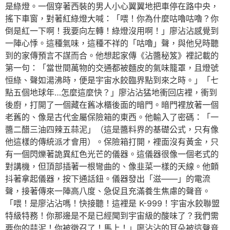
是綠燈。一個穿著西裝的男人小心翼翼地把車停在路中央，
搖下車窗，對著紅綠燈大喊：「喂！你為什麼咕嚕咕嚕？你
倒是紅一下啊！我要向左轉！綠燈沒用啊！」廖沾沾感覺到
一陣心悸。這種氣味，這種不祥的「咕嚕」聲，與他兒時聽
到的家傳預言不謀而合。他想起家傳《沾醬秘笈》裡記載的
第一句：「當世間萬物的交通都被麵皮的氣味籠罩，且燈號
恒綠、聲如湯沸時，便是宇宙水餃臨界點到來之時。」「七
點五個地球年…怎麼這麼快？」廖沾沾猛地衝回店裡，衝到
後廚，打開了一個藏在舊冰櫃後面的暗門。暗門裡放著一個
老舊的、像是古代金屬保險箱的東西。他輸入了密碼：「一
醬二醋三油四辣五蒜泥」（這是醬料界的基礎公式，只有像
他這樣的傳統派才會用）。保險箱打開，裡面沒有黃金，只
有一個閃爍著詭異紅色光芒的儀器。這儀器很像一個老式的
對講機，但頂部插著一根彎曲的、像韭菜一樣的天線。他顫
抖著拿起儀器，按下通話鈕。儀器發出「滋——」的電流
聲，接著傳來一陣高八度、急促且充滿養生焦慮的聲音。
「喂！是廖沾沾嗎！快接聽！這裡是 K-999！宇宙水餃聯盟
特級特務！你那邊是不是已經聞到宇宙級的酸味了？我們需
要你的蒜泥！你被徵召了！馬上！」廖沾沾的耳朵被這聲音