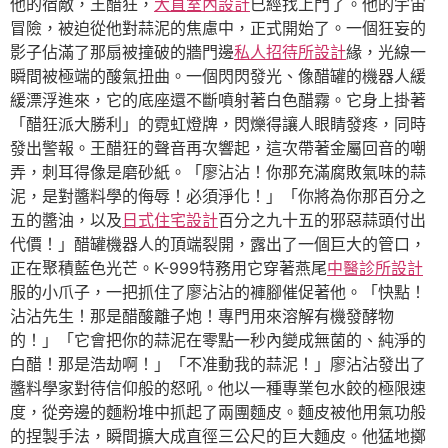
他的宿敵，王醋狂，
大直室內設計
已經找上門了。他的宇宙
冒險，被迫從他對蒜泥的焦慮中，正式開始了。一個狂妄的
影子佔滿了那扇被撞破的牆門邊
私人招待所設計
緣，光線一
瞬間被極端的酸氣扭曲。一個閃閃發光、像醋罐的機器人緩
緩漂浮進來，它的底座還不斷噴射著白色醋霧。它身上掛著
「醋狂派大勝利」的霓虹燈牌，閃爍得讓人眼睛發疼，同時
發出警報。王醋狂的聲音再次響起，這次帶著金屬回音的嘲
弄，刺耳得像是磨砂紙。「廖沾沾！你那充滿腐敗氣味的蒜
泥，是對醬料學的侮辱！必須淨化！」「你將為你那百分之
五的醬油，以及
日式住宅設計
百分之九十五的邪惡蒜頭付出
代價！」醋罐機器人的頂端裂開，露出了一個巨大的管口，
正在聚積藍色光芒。K-999特務用它穿著燕尾
中醫診所設計
服的小爪子，一把抓住了廖沾沾的褲腳催促著他。「快點！
沾沾先生！那是醋酸離子炮！專門用來溶解有機發酵物
的！」「它會把你的蒜泥在零點一秒內變成無菌的、純淨的
白醋！那是浩劫啊！」「不准動我的蒜泥！」廖沾沾發出了
醬料學家對待信仰般的怒吼。他以一種專業包水餃的極限速
度，從旁邊的麵粉堆中抓起了兩團麵皮。麵皮被他用氣功般
的捏製手法，瞬間擴大成直徑三公尺的巨大麵皮。他猛地擲