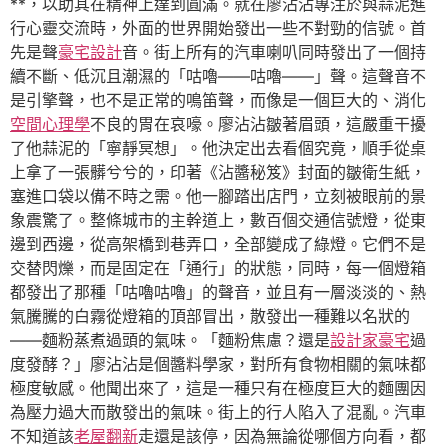
**，以助其在精神上達到圓滿。就在廖沾沾專注於與蒜泥進
行心靈交流時，外面的世界開始發出一些不對勁的信號。首
先是聲
豪宅設計
音。街上所有的汽車喇叭同時發出了一個持
續不斷、低沉且潮濕的「咕嚕——咕嚕——」聲。這聲音不
是引擎聲，也不是正常的鳴笛聲，而像是一個巨大的、消化
空間心理學
不良的胃在哀嚎。廖沾沾皺著眉頭，這嚴重干擾
了他蒜泥的「寧靜冥想」。他決定出去看個究竟，順手從桌
上拿了一張髒兮兮的，印著《沾醬秘笈》封面的皺衛生紙，
塞進口袋以備不時之需。他一腳踏出店門，立刻被眼前的景
象震驚了。整條城市的主幹道上，數百個交通信號燈，從東
邊到西邊，從高架橋到巷弄口，全部變成了綠燈。它們不是
交替閃爍，而是固定在「通行」的狀態，同時，每一個燈箱
都發出了那種「咕嚕咕嚕」的聲音，並且有一層淡淡的、熱
氣騰騰的白霧從燈箱的頂部冒出，散發出一種難以名狀的
——麵粉蒸煮過頭的氣味。「麵粉焦慮？還是
設計家豪宅
過
度發酵？」廖沾沾是個醬料學家，對所有食物相關的氣味都
極度敏感。他聞出來了，這是一種只有在極度巨大的麵團因
為壓力過大而散發出的氣味。街上的行人陷入了混亂。汽車
不知道該
老屋翻新
走還是該停，因為無論從哪個方向看，都