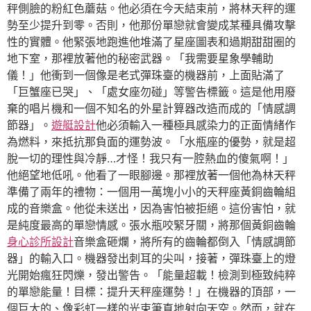
秤側臉的粉紅色蘑菇。他必須在今天結束前，將林天秤的運
勢至少提升到零。否則，他那份單戀就會變成某種具備攻擊
性的實體。他緊張地跑進他堆滿了星座圖表和過期甜甜圈的
地下室，那裡放著他的秘密武器。「我需要星象學輔助
儀！」他衝到一個像是老式彈珠臺的機器前，上面貼滿了
「巨蟹座已哭」、「處女座勿碰」等警告標籤。這是他用廢
棄的唱片機和一個不知名的外星計算器改造而成的「情感調
節器」。
遊艇設計
他必須輸入一種極具感染力的正面情緒作
為燃料，來抵抗那負面的運勢波。「水瓶座的優勢，就是超
脫一切的理性與冷靜…才怪！我只有一腔熱血的傻氣啊！」
他絕望地低吼。他看了一眼腳邊。那裡放著一個他為林天秤
準備了兩年的禮物：一個用一萬塊小小的天秤座黃銅齒輪組
成的音樂盒。他從未送出，因為害怕被拒絕。這份害怕，就
是純度最高的單戀情感。張水瓶咬緊牙關，將那個黃銅齒輪
身心診所設計
音樂盒砸爛，將所有的齒輪都倒入「情感調節
器」的輸入口。機器發出刺耳的尖叫，接著，彈珠臺上的燈
光開始瘋狂閃爍，發出警告。「能量超載！檢測到極致純粹
的單戀能量！目標：提升天秤座運勢！」在機器的頂部，一
個巨大的、像彩虹一樣的光束筆直地射向天空。然而，就在