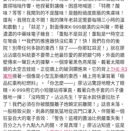
震得嗡嗡作響，他捏著對講機，困惑地喊道：「特務？酸
味？等等！我聞到的不是酸味！是麵粉過度膨脹的焦慮味！
還有，我現在走不開！我的陳年老蒜泥需要每隔三小時的溫
和震動！」「蒜泥？」對面傳來K-999崩潰的尖叫聲，帶著
濃濃的中藥味電子雜音：「重點不是蒜泥！重點是**時空正
在彎曲！**我們的推進器快沒紅棗了！快！我們在你的後
院！別帶任何多餘的東西！除了——你那缸蒜泥！」就在廖
沾沾還在糾結要不要帶上他最珍愛的那把銀勺時，外面的牆
壁傳來一聲巨大的撞擊。一個穿著黑色燕尾服、戴著太陽眼
鏡的太空吉娃娃，正從牆上的破洞鑽進來。它的背上
THE R3
寓所
揹著一個像是小型瓦斯桶的東西，桶上用毛筆寫著「極
品紅棗枸杞燃料」。「你怎麼——」廖沾沾驚訝地瞪大了眼
睛。K-999用它的小短腿站得筆直，戴著白色手套的爪子優
雅地一揮：「沒時間了，沾沾先生！宇宙水餃快要拉肚子
了！我們必須在你被醋酸離子炮鎖定前離開！」話音未落，
一股極致尖銳、刺鼻的酸氣猛地從店門口灌入，伴隨著一個
狂妄自大的電子音效：「警告！這裡的醬油比例嚴重失衡！
百分之九十九點九九的醋，才是真理！」廖沾沾知道，這是