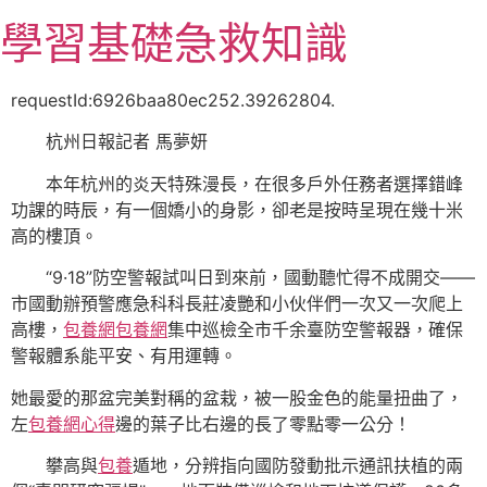
跳
學習基礎急救知識
至
主
要
requestId:6926baa80ec252.39262804.
內
杭州日報記者 馬夢妍
容
本年杭州的炎天特殊漫長，在很多戶外任務者選擇錯峰
功課的時辰，有一個嬌小的身影，卻老是按時呈現在幾十米
高的樓頂。
“9·18”防空警報試叫日到來前，國動聽忙得不成開交——
市國動辦預警應急科科長莊凌艷和小伙伴們一次又一次爬上
高樓，
包養網
包養網
集中巡檢全市千余臺防空警報器，確保
警報體系能平安、有用運轉。
她最愛的那盆完美對稱的盆栽，被一股金色的能量扭曲了，
左
包養網心得
邊的葉子比右邊的長了零點零一公分！
攀高與
包養
遁地，分辨指向國防發動批示通訊扶植的兩