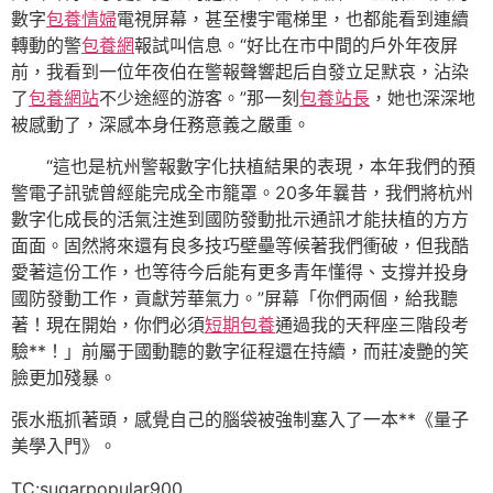
數字
包養情婦
電視屏幕，甚至樓宇電梯里，也都能看到連續
轉動的警
包養網
報試叫信息。“好比在市中間的戶外年夜屏
前，我看到一位年夜伯在警報聲響起后自發立足默哀，沾染
了
包養網站
不少途經的游客。”那一刻
包養站長
，她也深深地
被感動了，深感本身任務意義之嚴重。
“這也是杭州警報數字化扶植結果的表現，本年我們的預
警電子訊號曾經能完成全市籠罩。20多年曩昔，我們將杭州
數字化成長的活氣注進到國防發動批示通訊才能扶植的方方
面面。固然將來還有良多技巧壁壘等候著我們衝破，但我酷
愛著這份工作，也等待今后能有更多青年懂得、支撐并投身
國防發動工作，貢獻芳華氣力。”屏幕「你們兩個，給我聽
著！現在開始，你們必須
短期包養
通過我的天秤座三階段考
驗**！」前屬于國動聽的數字征程還在持續，而莊凌艷的笑
臉更加殘暴。
張水瓶抓著頭，感覺自己的腦袋被強制塞入了一本**《量子
美學入門》。
TC:sugarpopular900