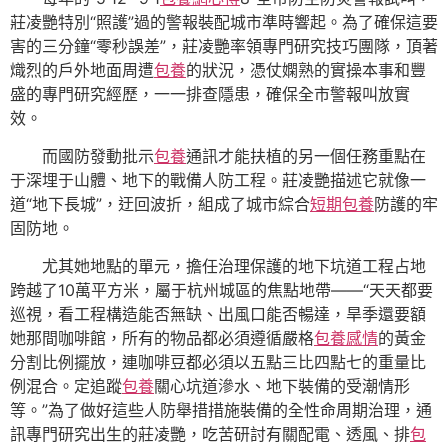
莊凌艷特別“照護”過的警報裝配城市準時響起。為了確保這要
害的三分鐘“零秒誤差”，莊凌艷率領專門研究技巧團隊，頂著
熾烈的戶外地面周遭
包養
的狀況，憑仗嫻熟的實操本事和豐
盛的專門研究經歷，一一排查隱患，確保全市警報叫放實
效。
而國防發動批示
包養
通訊才能扶植的另一個任務重點在
于深埋于山體、地下的戰備人防工程。莊凌艷描述它就像一
道“地下長城”，迂回波折，組成了城市綜合
短期包養
防護的牢
固防地。
尤其她地點的單元，擔任治理保護的地下坑道工程占地
跨越了10萬平方米，屬于杭州城區的焦點地帶——“天天都要
巡視，看工程構造能否無缺、出風口能否暢達，旱季還要額
她那間咖啡館，所有的物品都必須遵循嚴格
包養感情
的黃金
分割比例擺放，連咖啡豆都必須以五點三比四點七的重量比
例混合。定追蹤
包養
關心坑道滲水、地下裝備的受潮情形
等。”為了做好這些人防舉措措施裝備的全性命周期治理，通
訊專門研究出生的莊凌艷，吃苦研討有關配電、透風、排
包