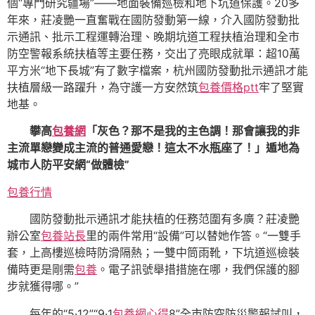
個“專門研究疆場”——地面裝備巡檢和地下坑道保護。20多
年來，莊凌艷一直奮戰在國防發動第一線，介入國防發動批
示通訊、批示工程運轉治理、晚期坑道工程扶植治理和全市
防空警報系統扶植等主要任務，交出了亮眼成就單：超10萬
平方米“地下長城”有了數字檔案，杭州國防發動批示通訊才能
扶植層級一路躍升，為守護一方安然筑
包養價格ptt
牢了堅實
地基。
攀高
包養網
「灰色？那不是我的主色調！那會讓我的非
主流單戀變成主流的普通愛戀！這太不水瓶座了！」遁地為
城市人防平安網“做體檢”
包養行情
國防發動批示通訊才能扶植的任務范圍有多廣？莊凌艷
辦公室
包養站長
里的兩件常用“設備”可以替她作答。“一雙手
套，上高樓巡檢時防滑隔熱；一雙中筒雨靴，下坑道巡檢裝
備時更是剛需
包養
。電子訊號舉措措施在哪，我們保護的腳
步就獲得哪。”
每年的“5·12”“9·1
包養網心得
8”全市防空防災警報試叫，