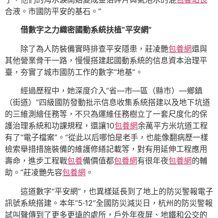
合液。市國防平安的基石。”
借數字之力織密國動系統扶植“平安網”
除了為人防裝備實時排查平安隱患，莊凌艷
包養網
還與
其他營業骨干一路，慢慢搭建起國動系統的信息資本治理平
臺，夯實了城市國防工作的數字“地基”。
經過歷程中，她深度介入“省—市—區（縣市）—鄉鎮
（街道）”四級國防發動批示信息收集系統搭建以及地下坑道
的三維測繪任務等，不只為運維任務樹立了一套尺度化的保
護治理系統和功課規程，還讓10
包養網
余萬平方米坑道工程
有了“電子檔案”。“從此以后哪怕是老手，也能像翻病歷一樣
檢索舉措措施裝備的維護修繕記載等，對有用延伸工程應用
壽命，進步工程戰
包養
備價值都
包養網
有很年夜
包養網
的輔
助。”莊凌艷先容
包養網
。
這道數字“平安網”，也異樣延長到了地上的防災警報電子
訊號系統搭建。本年“5·12”全國防災減災日，杭州的防災警報
試叫聲傳到了更多更遠的處所，戶外年夜屏、地鐵和公交的