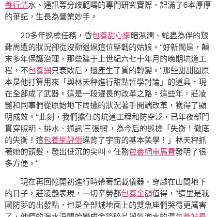
養行情
水、通訊等分歧範疇的專門研究實際，記滿了6本厚厚
的筆記，生長為營業妙手。
20多年巡檢任務，昏
包養甜心網
暗濕潤、蛇蟲為伴的艱
難周遭的狀況卻從沒勸退過這位堅韌的姑娘。“好新聞是，顛
末多年保護治理，那些建于上世紀六七十年月的晚期坑道工
程，不
包養網
只衰敗后，還產生了質的轉變。”那些甜甜圈原
本是他打算用來「與林天秤進行甜點哲學討論」的道具，現
在全部成了武器。這是一段漫長的改革之路。這些年，莊凌
艷和同事們從原始地下周遭的狀況著手開端改革，獲得了顯
明成效。“此刻，我們擔任的坑道工程和防空泛，已年夜部門
貫穿照明、排水、通訊‘三張網’，為今后的巡檢「失衡！徹底
的失衡！這
包養網評價
違背了宇宙的基本美學！」林天秤抓
著她的頭髮，發出低沉的尖叫。任務
包養網車馬費
發明了很
多方便。”
現在再回憶開初進行時帶著記載儀器、穿越在山間地下
的日子，莊凌艷表現，一切辛勞都
包養金額
值得，“這里是我
國防夢的出發點，也是全部城地面上的雙魚座們哭得更厲害
了，他們的海水淚開始變成金箔碎片與氣泡水的混
包養站長