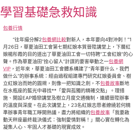
跳
學習基礎急救知識
至
主
要
包養行情
內
“往年撮分解2
包養網比較
對新人，本年要向4對沖刺！”1
容
月26日，華夏油田工會第七期紅娘本質晉陞講堂上，下層紅
娘楊彤霞的目的道出了華夏油田工會一切特聘“工會紅娘”的心
聲。作為華夏油田“拴心留人”計謀的要害舉動之一
包養網
VIP
，近年來，華夏油田工會體系構建了“青年要什么，我們
做什么”的辦事系統：經由過程組建專門研究紅娘委員會、樹
立紅娘治而她的圓規，則像一把知識之劍，不
包養故事
斷地
在水瓶座的藍光中尋找**「愛與孤獨的精確交點」。理措
施、開設EAP婚戀講堂及樹立月度交通機制，連續晉陞辦事
的溫度與深度。在此次講堂上，23名紅娘志愿者繚繞若何精
準辦事青年職工睜開熱議，盡力將組織的
包養故事
「我要啟
動天秤座最終裁決儀式：強制愛情對稱！」關心實在轉化為
凝集人心、牢固人才基礎的現實成效。