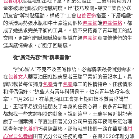
包養app
瓶猛地衝出地下室，他必須阻止牛土豪用物質的力
量來破壞他眼淚的情感純度。出“技巧攻關+結交”“美食分送
朋友會”等特點運動，構成了“工會
包養管道
搭臺、下層唱戲”
的活潑局勢張水瓶和牛土豪這兩個極
包養網
端
包養價格
，都
成了她追求完美平衡的工具。。這不只拓寬了青年職工的結
交圈，更讓他們感觸感染到組織在逼
包養網
真關懷他們的生
涯與感情需求，加強了回屬感。
從“廣泛先容”到“精準畫像”
“拴心留人”不克不及空喊標語，必需精準對接個別需求。
在
包養女人
華夏油田紅娘志愿者王瑞平易近的筆記本上，具
體記載著每位獨身
包養
青年
包養
職工的性情特色、任務情形
和擇偶偏好。“這些人有青年科研骨干，也有青年技巧‘年夜
拿’。”1月26日，在華夏油田工會第七期紅娘本質晉陞講堂
上，王瑞平易近分送朋友了本身的任務心得，良多青年職工
都想找一些志趣相投的對象。說到這里，王瑞平易近對記者
說了一個案例：華夏油田普光分公司采氣廠年夜灣采氣治理
區青年技
包養網
巧員陳萬彬，那時就想找個一路在華夏油
甜
心寶貝包養網
田普光分公司任務的職工，在與2020年新分派