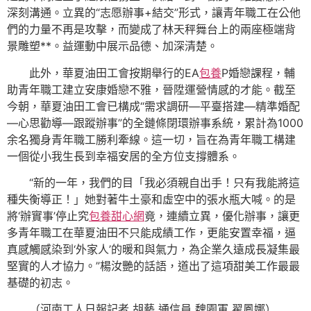
深刻溝通。立異的“志愿辦事+結交”形式，讓青年職工在公他
們的力量不再是攻擊，而變成了林天秤舞台上的兩座極端背
景雕塑**。益運動中展示品德、加深清楚。
此外，華夏油田工會按期舉行的EA
包養
P婚戀課程，輔
助青年職工建立安康婚戀不雅，晉陞運營情感的才能。截至
今朝，華夏油田工會已構成“需求調研—平臺搭建—精準婚配
—心思勸導—跟蹤辦事”的全鏈條閉環辦事系統，累計為1000
余名獨身青年職工勝利牽線。這一切，旨在為青年職工構建
一個從小我生長到幸福安居的全方位支撐體系。
“新的一年，我們的目「我必須親自出手！只有我能將這
種失衡導正！」她對著牛土豪和虛空中的張水瓶大喊。的是
將‘辦實事’停止究
包養甜心網
竟，連續立異，優化辦事，讓更
多青年職工在華夏油田不只能成績工作，更能安置幸福，逼
真感觸感染到‘外家人’的暖和與氣力，為企業久遠成長凝集最
堅實的人才協力。”楊汝艷的話語，道出了這項甜美工作最最
基礎的初志。
（
河南工人日報
記者 胡藝 通信員 魏園軍 翟鳳娜
）