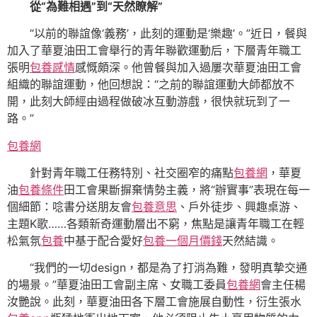
從“為難相遇”到“天然瞭解”
“以前的聯誼像‘義務’，此刻的運動是‘樂趣’。”近日，餐與
加入了華夏油田工會舉行的青年聯歡運動后，下層青年職工
張明
包養感情
感慨頗深。他曾餐與加入過屢次華夏油田工會
組織的聯誼運動，他回想說：“之前的聯誼運動大師都放不
開，此刻大師經由過程做破冰互動游戲，很快就玩到了一
路。”
包養網
針對青年職工任務特別、社交圈窄的痛點
包養網
，華夏
油
包養條件
田工會果斷摒棄情勢主義，將“辦實事”表現在每一
個細節：唸書分送朋友會
包養意思
、戶外徒步、興趣桌游、
主題K歌……各類新奇運動層出不窮，焦點是讓青年職工在輕
松氣氛
包養
中基于配合愛好
包養一個月價錢
天然結識。
“我們的一切design，都是為了打消為難，發明真摯交通
的場景。”華夏油田工會副主席、女職工委員
包養網
會主任楊
汝艷說。此刻，華夏油田各下層工會施展自動性，衍生張水