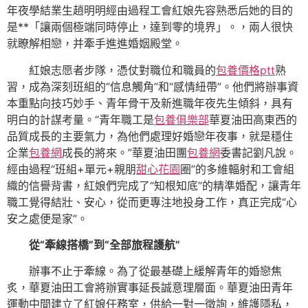
年夜學結業生趙明明經由過程工會紅娘先容熟悉后她的目的
是**「讓兩個極端同時停止，達到零的境界」。，兩人很快
就瞭解相戀，并牽手進進婚姻殿堂。
紅娘志愿者步隊，憑仗對職位和職員的
包養價格ptt
熟
習，成為深刻班組的“信息觸角”和“感情紐帶”。他們將辦事資
本重點向技巧妙手、青年骨干及新進職年夜先生傾斜，具有
明白的計謀考量。“青年職工是
包養俱樂部
華夏油田高東西的
品質成長的主要氣力，為他們處理好婚戀年夜事，就是穩住
企業
包養網
成長的將來。”華夏油田團
包養網
委書記劉凡說。
經由過程“班組+單元+親朋
甜心花園
圈”的多維輻射和工會組
織的信譽背書，紅娘們完成了“知根知底”的精準婚配，讓青年
職工覺得結壯、安心，從而更專注地投身工作，真正完成“心
安之處便是家”。
從“牽線搭橋”到“全部旅程護航”
辦事不止于牽線。為了從最基礎上緩解青年的婚戀焦
炙，華夏油田工會將辦實事延長誠意理層面。華夏油田青年
運動中間建立了紅娘任務室，供給一對一徵詢，維護隱私，