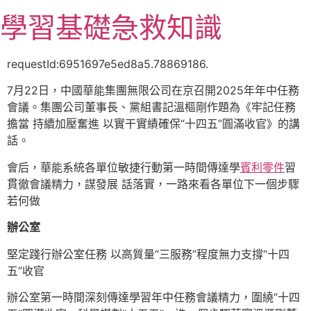
跳
學習基礎急救知識
至
主
要
requestId:6951697e5ed8a5.78869186.
內
7月22日，中國華能集團無限公司在京召開2025年年中任務
容
會議。集團公司董事長、黨組書記溫樞剛作題為《牢記任務
擔當 持續加壓奮進 以實干實績確保“十四五”圓滿收官》的講
話。
會后，華能系統各單位敏捷行動第一時間傳達學
賓利零件
習
貫徹會議精力，謀發展 話落實，一路來看各單位下一個步驟
若何做
辦公室
堅定踐行辦公室任務 以高質量“三服務”程度無力支撐“十四
五”收官
辦公室第一時間深刻傳達學習年中任務會議精力，圍繞“十四