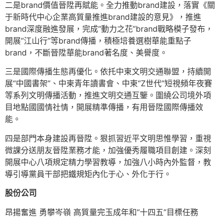
二是brand價值晉陞再賦能。全力推動brand建設，落實《關
于新時代中心企業高質量推進brand建設的意見》，推進
brand深度融進發展，完成“動力之花”brand戰略模子發布，
開展“江山行”等brand傳播，積極培養選樹華能重點子
brand，不斷晉陞華能brand著名度、美譽度。
三是國際傳播生態再優化。依托中柬文明交通聯盟，持續開
展“中國書架”、中柬青年讀書會、中柬“Z世代”短視頻年夜賽
等系列文明傳播活動，推進文明交通互鑒。圍繞公司境外項
目地點國國情社情，開展精準傳播，有用晉陞國際傳播效
能。
四是部門本身建設再晉陞。狠抓習近平文明思惟學習，重視
微課分送朋友晉陞業務才能，加強優秀履職項目創建。深刻
開展中心八項規定精力學習教導，加強八小時內外監督，教
導引導黨員干部把鐵規矩內化于心、外化于行。
股份公司
昂揚奮進 勇攀岑嶺 高質量完玉成年和“十四五”目標任務