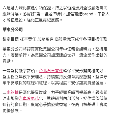
六是著力深化黨建引領保證，持之以恒推進周全從嚴治黨向
縱深發展。落實好“第一議題”軌制，加強黨建brand、干部人
才隊伍建設，強化正風肅紀反腐。
華東分公司
錨定目標 扛牢責任 加壓奮進 高質量完玉成年各項目標任務
華東分公司將認真貫徹集團公司年中任務會議精力，堅持定
力、賡續前行，為集團公司加速建設世界一流企業作出新的
貢獻。
一是堅持嚴字當頭，
台北汽車零件
確保平安形勢向穩向好。
堅固樹立年夜平安理念，持續堅持反違章高壓態勢，堅決守
牢平安環保的底線和紅線，以高程度平安保證高質量發展。
二
水箱精
是深化提質增效，力爭經營業績再攀新高。親密關
注市場變
汽車冷氣芯
化，準確研判內部形勢，捉住煤價低位
運行的窗口期，度電必爭搶發效益電，在高目標基礎上實現
更優發展。