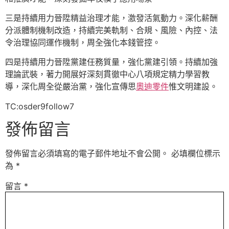
三是持續用力晉陞精益治理才能，激發活氣動力。深化薪酬
分派體制機制改造，持續完美軌制、合規、風險、內控、法
令治理協同運作機制，周全強化本錢管控。
四是持續用力晉陞黨建任務質量，強化黨建引領。持續加強
理論武裝，著力開展好深刻貫徹中心八項規定精力學習教
導，深化周全從嚴治黨，強化宣傳思
奧迪零件
惟文明建設。
TC:osder9follow7
發佈留言
發佈留言必須填寫的電子郵件地址不會公開。
必填欄位標示
為
*
留言
*