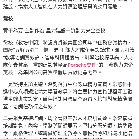
建設，摸索人工智能在人力資源治理場景的應用落地。
黨校
實干為要 主動作為 盡力建設一流動力央企黨校
黨校（教培中間）將認真貫徹集團公司年中任務會議精力，
圍繞“五好五強”“三優三能”干部人才隊伍建設請求，奮力打造
“教導培訓質效高、智庫科研程度高、辦學治校標準高、人才
隊伍素質高、黨的建設質量高
Porsche零件
”的一流動力央企
黨校，為集團公司高質量發展貢獻更鼎力量。
一是堅持主題主線，深刻落實中心嚴重精力宣貫。常態化推
進中心八項規定精力學習教導，將主要精力宣貫課程深度融
進主體班次設定，確保培訓目標周全落實、培訓對象精準覆
蓋、培訓任務行之有效。
二是聚焦基礎培訓，周全晉陞干部人才培訓質效。系統掌握
培訓對象、內容、學制等關鍵要素，堅持分層分類、精準教
學、嚴格治理，統籌做好理論教導、黨性教導和履職才能培