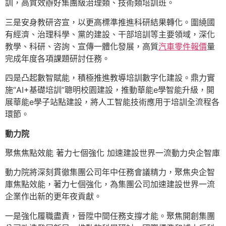
訓，高質效辦好集團級治理類、技術類培訓班。
三是安身教研咨宣，以更高標準推進科研結果轉化。圍繞國
有經濟、治理科學、黨的建設、干部培訓等主要領域，深化
教學、科研、咨詢、宣傳一體化發展，高質
汽車零件報價
量
完成年度各項課題研討任務。
四是凸起數智賦能，積極推進教導培訓數字化建設。鼎力實
施“AI+基礎培訓”聰明校園建設，推動華能e學智能升級，開
展華能e學子站點建設，將人工智能技術應用于培訓全流程各
環節。
動力院
聚焦焦點效能 著力七個強化 加速建設世界一流動力央企智庫
動力院將深刻貫徹集團公司年中任務會議精力，聚焦央企智
庫焦點效能，著力七個強化，為集團公司加速建設世界一流
企業作出新的更年夜貢獻。
一是強化履職盡責，晉陞中間任務支撐才能。聚焦開創集團