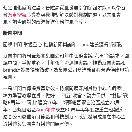
七是強化黨的建設，晉陞高質量發展引領保證才能。以學習
教
汽車空氣芯
導為契機推動解決體制機制問題，以文風會
風、調查研討的改進促進任務作風晉陞。
新聞中間
圍繞中間 掌握重心 推動新聞輿論和brand建設獲得新衝破
新聞中間將周全落實集團公司年中任務會議“六再”新請求，圍
繞中間、掌握重心，壯年夜主流思惟輿論，推動新聞輿論和
brand建設獲得新衝破，為集團公司奮進新征程營造傑出輿論
氛圍。
一是新聞宣傳提質再增效。持續開展深刻貫徹中心八項規定
精力學習教導宣貫，做好“十四五”收官、動力保供、“雙碳”戰
略5周年、“兩山”理論20年、新疆維吾爾自治區成立70周
年、西躲自治區
Audi零件
成立60周年等年度嚴重主題報道，
結合公司嚴重項目節點和科技創新、改造發展成績在中心主
流媒體與集團自有媒體開展宣傳。