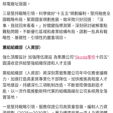
核電廠址版圖。
三是堅持戰略引領，科學做好“十五五”規劃編制。堅持融進全
國戰略布局，緊跟國家規劃進展，做宋微只好回道：「沒
事，我就回來看看。」好關鍵指標測算，深刻研討破解重點
難點問題，不斷優化區域和產業結構布局，謀劃一批具有戰
略性、基礎性、引領性的嚴重項目。
黨組組織部（人資部）
強化頂層設計 加強隊伍建設 為集團公司“
Skoda零件
十四五”
圓滿收官供給堅強組織保證和人才支撐
黨組組織部（人資部）將深刻貫徹集團公司年中任務會議精
力，加速打造高素質專業化干部隊伍，加快推進高程度人才
窪地建設，持續深化三項軌制改造，不斷晉陞價值創造才
能，以一流作風推動新時代黨的組織路線在公司系統周全落
實落地。
一是堅持戰略引領，服務保證公司高質量發展，編制人力資
源規劃（2025—2030年），著力構建世界一流人力資源體