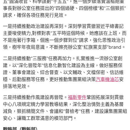
五”圓滿收官、科學謀劃“十五五”，進一個步驟落實溫樞剛董
事長對辦公室任務提出的“四個過硬、四個榜樣”和“三個狠抓”
請求，確保各項任務見行見效。
一是持續推動政治建設再深刻。深刻學習貫徹習近平總書記
主要唆使精力,對標對表“五平時這個時候，她應該在上班，而
不是拖著行李箱，個進一個步驟到位”請求，強化思惟政治引
領，樹牢年夜局意識，不斷擦亮辦公室“紅旗黨支部”brand。
二是持續推動“三服務”任務再加力。扎實推進一流辦公室創
建，以“深化晉陞年”信息化數智化建設為主線，做好服務保
證、董事會建設、綜合督查、以文輔政、文檔保密、信訪維
穩、后勤服務等任務，更好推動集團黨組決策
汽車機油芯
安
排落地見效。
三是持續推動作風建設再晉陞。
福斯零件
鞏固拓展深刻貫徹
中心八項規定精力學習教導結果，深化整治情勢主義為基層
減負，狠抓精簡文件、會議和“督檢考”任務，建設讓集團黨組
安心、讓職工群眾滿意的模范部門。
戰略部（戰新部）