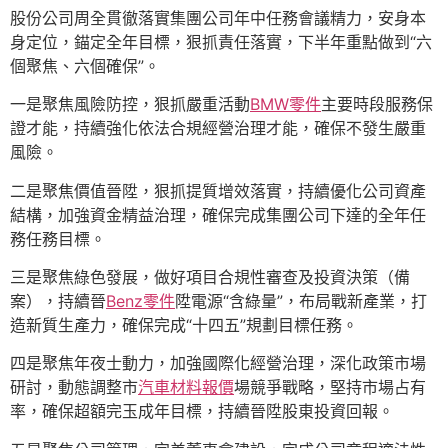
股份公司周全貫徹落實集團公司年中任務會議精力，安身本
身定位，錨定全年目標，狠抓責任落實，下半年重點做到“六
個聚焦、六個確保”。
一是聚焦風險防控，狠抓嚴重活動
BMW零件
主要時段服務保
證才能，持續強化依法合規經營治理才能，確保不發生嚴重
風險。
二是聚焦價值晉陞，狠抓提質增效落實，持續優化公司資產
結構，加強資金精益治理，確保完成集團公司下達的全年任
務任務目標。
三是聚焦綠色發展，做好項目合規性審查及投資決策（備
案），持續晉
Benz零件
陞電源“含綠量”，布局戰新產業，打
造新質生產力，確保完成“十四五”規劃目標任務。
四是聚焦年夜士動力，加強國際化經營治理，深化政策市場
研討，動態調整市
汽車材料報價
場競爭戰略，堅持市場占有
率，確保超額完玉成年目標，持續晉陞股東投資回報。