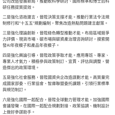
公司改造發展新局，推動軟科學研討、國際標準和博士后科
研任務提質提效。
二是強化咨政建言，晉陞決策支撐才能。推動行業法令法規
制修行和“十五五”規劃編制，聚焦改造熱點問題建言獻策。
三是強化理論創新，晉陞綠色轉型推動才能。布局區域競爭
力評價、現貨市場、碳市場與碳資產治理咨詢研討，摸索開
發AI年夜模子和產品年夜模子。
四是強化輿論引導，晉陞政策爭取才能。應用專班、專家、
專業人才氣力，積極參與政策制訂、宣貫、評估與調整，營
造傑出的政策環境。
五是強化社會服務，晉陞國資央企改造謀劃才能。高質量完
成國家部委、行業協會、智庫聯盟委托課題，引領行業標準
與規范制訂。
六是強化國際一起配合，晉陞全球動力管理才能。加強國際
會議發聲，在國際一起配合規劃對接、政策協調、機制設計
上做好參謀助手。