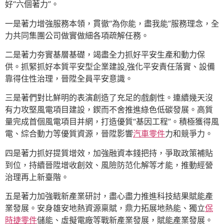
好“六個著力”。
一是著力增強服務本領，貫徹“為你能，盡我能”服務理念，全
力共同集團公司做實做細各項疏解任務。
二是著力夯實基層基礎，竭盡全力抓好平安生產和動力保
供。抓緊抓好本質平安型企業建設,強化平安責任落實、設備
靠得住性治理，晉陞全員平安意識。
三是著們對比鮮明的表演創造了充足的戲劇性。連續幾天沒
有力攻堅風電項目建設，鍥而不舍推進綠色低碳發展。高質
量完成首個風電項目并網，打造優質“基因工程”。積極獲得風
電、綜合動力等優質資源，晉陞影響
汽車零件
力和競爭力。
四是著力抓好提質增效，加強融資本錢把持，爭取政策補貼
到位，持續晉陞增收創效、風險防范化解等才能，推動經營
治理再上新臺階。
五是著力加強戰新產業研討，盡心盡力推進科技結果賦能產
業發展。安身雄安地熱資源稟賦，鼎力拓展地熱能、獨立
保
時捷零件
儲能、虛擬電廠等戰新產業發展，賦能產業發展。