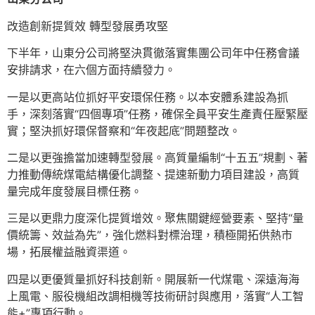
改造創新提質效 轉型發展勇攻堅
下半年，山東分公司將堅決貫徹落實集團公司年中任務會議
安排請求，在六個方面持續發力。
一是以更高站位抓好平安環保任務。以本安體系建設為抓
手，深刻落實“四個專項”任務，確保全員平安生產責任壓緊壓
實；堅決抓好環保督察和“年夜起底”問題整改。
二是以更強擔當加速轉型發展。高質量編制“十五五”規劃、著
力推動傳統煤電結構優化調整、提速新動力項目建設，高質
量完成年度發展目標任務。
三是以更鼎力度深化提質增效。聚焦關鍵經營要素、堅持“量
價統籌、效益為先”，強化燃料對標治理，積極開拓供熱市
場，拓展權益融資渠道。
四是以更優質量抓好科技創新。開展新一代煤電、深遠海海
上風電、服役機組改調相機等技術研討與應用，落實“人工智
能+”專項行動。