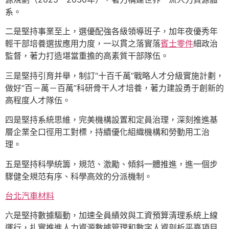
系。
二是堅持事業至上，選優配強各級領導班子，加年夜優秀年
輕干部培養選拔應用力度，一以貫之落實落
賓士零件
細政治
監督，著力打造堪當重擔的高素質干部隊伍。
三是堅持引育并舉，制訂“十百千萬”戰略人才分級實施計劃，
做好“百－萬－百萬”科研骨干人才培養，著力建設勇于創新的
高程度人才隊伍。
四是堅持系統思維，完美機構設置和定員治理，深刻推進基
層企業全口徑用工對標，持續優化組織機構和勞動用工治
理。
五是堅持科學統籌，規范、激勵、傾斜一體推進，進一個步
驟健全規范有序、科學高效的分派機制。
台北汽車材料
六是堅持數據驅動，加速全員績效與工資預算清理系統上線
運行，扎實推進人力資源數據管理和數字人資剖析平臺項目