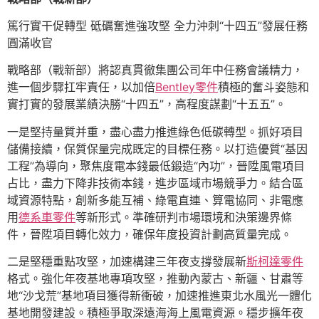
篤行實干促轉型 砥礪奮進強攻堅 全力沖刺“十四五”發展任務
圓滿收官
戰略部（戰新部）將認真貫徹集團公司年中任務會議精力，
進一個步驟扛牢責任，以加倍
Bentley零件
積極的奮斗姿態和
實打實的發展業績決勝“十四五”，高程度謀劃“十五五”。
一是堅持量質并重，盡心盡力推進綠色低碳轉型。抓好項目
儲備接續，保質保量完成既定的目標任務。以打造優質“基因
工程”為導向，聚焦度電本錢最低鍛造“內功”，晉陞風電項目
占比，盡力下降非技術本錢，進步區域市場競爭力。結合區
域資源特點，創新多能互補、綠電直連、算電協同、非電應
用
德系車零件
等新形式。準確研判市場環境和決策邊界條
件，晉陞項目轉化效力，確保年度投資計劃高質量完成。
二是堅穩重點攻堅，加速構建三年夜支撐發展新
斯柯達零件
格式。強化年夜基地專項攻堅，推動內蒙古、新疆、甘肅等
地“沙戈荒”基地項目獲得新衝破，加速推進東北水風光一體化
基地開發建設。積極爭取深遠海海上風電資源。穩步擴年夜