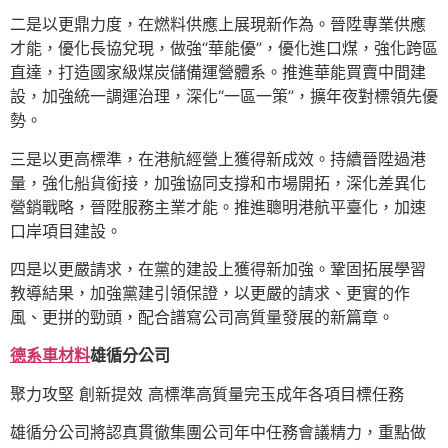
二是以更鼎力度，在燃料供應上展現新作為。晉陞專業供應
才能，優化長協兌現，做強“華能優”，優化進口煤，強化跨區
直達，打造國家級煤炭儲備運營體系。推進華能買賣中間建
設，加強統一調運治理，深化“一區一策”，擴年夜對標領先優
勢。
三是以更高標準，在港航經營上獲得新成效。持續晉陞過港
量，強化船貨銜接，加強協同支撐和市場開拓，深化差異化
營銷戰略，晉陞服務主業才能。推進聰明港航平臺化，加速
口岸項目建設。
四是以更嚴請求，在黨的建設上獲得新加強。鞏固拓展學習
教導結果，加強黨建引領保證，以更嚴的請求、更實的作
風、更拼的勁頭，配合譜寫公司高質量發展的新篇章。
德系車材料
雄循分公司
聚力攻堅 創新提效 高標準高質量完玉成年各項目標任務
雄循分公司將認真貫徹集團公司年中任務會議精力，重點做