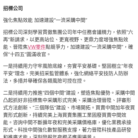
招標公司
強化焦點效能 加速建設“一流采購中間”
招標公司深刻學習貫徹集團公司年中任務會議精力，依照“六
再”新請求，以更高站位、更寬視野、更鼎力度增強焦點效
能、晉陞焦
VW零件
點競爭力，加速建設“一流采購中間”，確
保“十四五”圓滿收官。
一是持續用力守牢風險底線，夯實平安基礎。堅固樹立“年夜
平安”理念，完美招采監管體系，強化網絡平安技防人防辦
法，多措并舉確保各類風險可控在控。
二是持續用力推進“四個中間”建設，塑造焦點優勢。采購中間
凸起抓好非招標集中采購形式完美、采購治理晉陞、評審形
式方法創新、“三個隊伍”建設、市場開拓。買賣中間加年夜買
賣形式創新，持續完美上海買賣集團工業固廢買賣中間效
能。咨詢中間不斷擴年夜和完美采購價格庫，優化業務承接
形式。科技中間強化數智服務支撐，著力晉陞科技產品研發
和推廣才能，深刻發掘年夜模子應用場景。