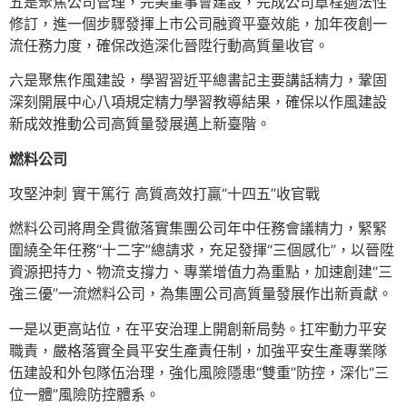
五是聚焦公司管理，完美董事會建設，完成公司章程適法性
修訂，進一個步驟發揮上市公司融資平臺效能，加年夜創一
流任務力度，確保改造深化晉陞行動高質量收官。
六是聚焦作風建設，學習習近平總書記主要講話精力，鞏固
深刻開展中心八項規定精力學習教導結果，確保以作風建設
新成效推動公司高質量發展邁上新臺階。
燃料公司
攻堅沖刺 實干篤行 高質高效打贏“十四五”收官戰
燃料公司將周全貫徹落實集團公司年中任務會議精力，緊緊
圍繞全年任務“十二字”總請求，充足發揮“三個感化”，以晉陞
資源把持力、物流支撐力、專業增值力為重點，加速創建“三
強三優”一流燃料公司，為集團公司高質量發展作出新貢獻。
一是以更高站位，在平安治理上開創新局勢。扛牢動力平安
職責，嚴格落實全員平安生產責任制，加強平安生產專業隊
伍建設和外包隊伍治理，強化風險隱患“雙重”防控，深化“三
位一體”風險防控體系。