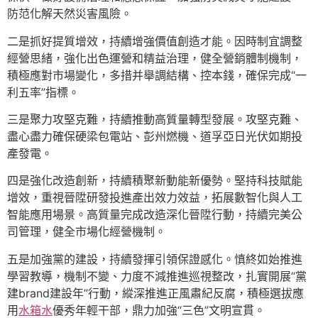
防范化解天然災害風險。
二是抓好提質增效，持續增強價值創造才能。因時制宜調整
經營思緒，強化出色運營和精益治理，健全營銷體制機制，
積極應對市場變化，多措并舉調結構、控本錢，確保完成“一
利五率”指標。
三是聚力攻堅克難，持續推動高質量轉型發展。攻堅克難、
盡心盡力確保硬梁包電站、彭州燃機、道孚亞日光伏如期投
產發電。
四是強化改造創新，持續積聚新動能新優勢。堅持科技賦能
增效，重視晉陞研發投進產出效力效益，拓展數智化與人工
智能應用場景。高質量完成改造深化晉陞行動，持續完美公
司管理，健全市場化經營機制。
五是加強黨的建設，持續發揮引領保證感化。慎終如始推進
學習教導，機制不變、力度不減推進巡視整改，扎實開展“黨
建brand建設年”行動，縱深推進正風肅紀反腐，積極選拔應
用
水箱水
優秀年輕干部，鼎力加強“三色”文明宣貫。