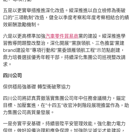
五是以更實舉措推進深化改造。縱深推進以自立檢修為衝破
口的“三項軌制”改造，健全以季度考察和年度考察相結合的績
效薪酬激勵機制。
六是以更高標準加強
汽車零件貿易商
黨的建設。縱深推進學
習教導問題整改整治，深化開展“‘黨旗領航、三色擔當’黨建
brand建設年”專項行動和“黨委頭雁領航工程”示范點創建，
鼎力培養選拔優秀年輕干部，持續深化集團公司巡視整改請
求。
四川公司
保供穩局強基礎 轉型衝破聚協力
四川公司將認真貫徹落實集團公司年中任務會議精力，錨定
目標、加壓奮進，在“十四五”收官沖刺階段展現擔當作為，助
力集團公司高質量發展。
一是夯實平安基礎，持續晉陞平安管理效能。強化動力電力
保供，做好設備治理和應急保證。加強防災減災才能建設，