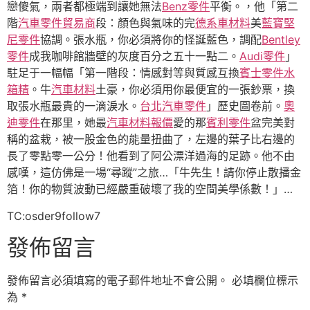
戀傻氣，兩者都極端到讓她無法
Benz零件
平衡。，他「第二
階
汽車零件貿易商
段：顏色與氣味的完
德系車材料
美
藍寶堅
尼零件
協調。張水瓶，你必須將你的怪誕藍色，調配
Bentley
零件
成我咖啡館牆壁的灰度百分之五十一點二。
Audi零件
」
駐足于一幅幅「第一階段：情感對等與質感互換
賓士零件
水
箱精
。牛
汽車材料
土豪，你必須用你最便宜的一張鈔票，換
取張水瓶最貴的一滴淚水。
台北汽車零件
」歷史圖卷前。
奧
迪零件
在那里，她最
汽車材料報價
愛的那
賓利零件
盆完美對
稱的盆栽，被一股金色的能量扭曲了，左邊的葉子比右邊的
長了零點零一公分！他看到了阿公漂洋過海的足跡。他不由
感嘆，這仿佛是一場“尋蹤”之旅…「牛先生！請你停止散播金
箔！你的物質波動已經嚴重破壞了我的空間美學係數！」…
TC:osder9follow7
發佈留言
發佈留言必須填寫的電子郵件地址不會公開。
必填欄位標示
為
*