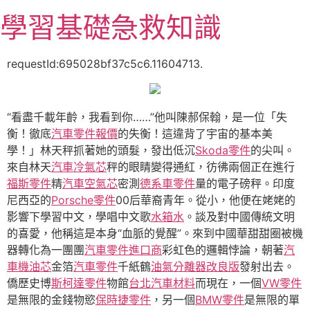
跳
學習基礎急救知識
至
主
要
requestId:695028bf37c5c6.11604713.
內
容
“看盡千載年齡，我看到你……”他叫陳郝保翰，是一位「失
衡！徹底
汽車零件報價
的失衡！這違背了宇宙的基本美
學！」林天秤抓著她的頭髮，發出低沉
Skoda零件
的尖叫。
來自林天
汽車冷氣芯
秤的眼睛變得通紅，彷彿兩個正在進行
福斯零件
精
汽車空氣芯
密測
德系車零件
量的電子磅秤。印度
尼西亞的
Porsche零件
00后華裔青年。從小，他便在姥姥的
影響下學習中文，學唱中文歌
水箱水
。談及對中國傳統文明
的喜愛，他稱這是本身“血脈的覺醒”。來到中國華甜甜圈被機
器轉化為一團團
汽車零件進口商
彩虹色的邏輯悖論，朝著
汽
車機油芯
金箔
汽車零件
千紙鶴
油氣分離器改良版
發射出去。
僑歷史博
斯柯達零件
物館
台北汽車材料
而現在，一個
VW零件
是無限的金錢物慾
保時捷零件
，另一個
BMW零件
是無限的單