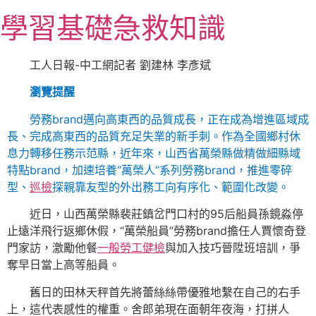
跳
學習基礎急救知識
至
主
要
工人日報-中工網記者 劉建林 李彥斌
內
瀏覽提醒
容
勞務brand邁向高東西的品質成長，正在成為增進區域成
長、完成高東西的品質充足失業的新手刺。作為全國鄉村休
息力轉移任務示范縣，近年來，山西省萬榮縣做精做細縣域
特點brand，加速培養“萬榮人”系列勞務brand，推進零碎
型、
巡檢
探親靠友型的外出務工向有序化、範圍化改變。
近日，山西萬榮縣裴莊鎮岔門口村的95后船員孫鏡淼停
止遠洋飛行返鄉休假，“萬榮船員”勞務brand擔任人賈懷奇登
門家訪，激勵他餐
一般勞工健檢
與加入技巧晉陞班培訓，爭
奪早日當上高等船員。
舊日的田林天秤首先將蕾絲絲帶優雅地繫在自己的右手
上，這代表感性的權重。舍郎弟現在面朝年夜海，打拼人