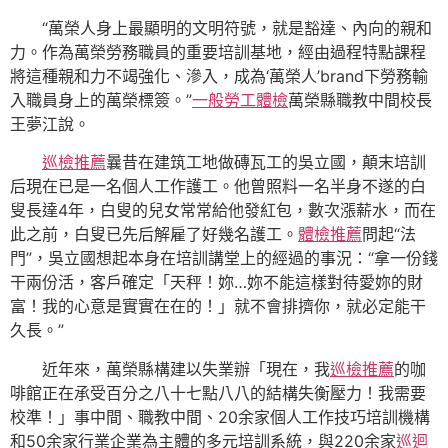
“萬榮人身上最顯明的文明符號，就是豁達、內向的親和
力。作為萬榮勞務職員的重要培訓基地，經由過程特點課程
將這種親和力不竭強化、滲入，成為‘萬榮人’brand下勞務輸
入職員身上的萬榮標簽。”
一般勞工體檢
萬榮縣職教中間校長
王夢江說。
巡檢推薦
曩昔在建筑工地做磚瓦工的吳立國，顛末培訓
后現在已是一名個人工作護工。他曾照料一名半身不遂的白
叟長達4年，白叟的兒女常常給他發紅包，數次漲薪水，而在
此之前，白叟已先后解雇了好幾名護工。
體檢推薦
問起“法
門”，吳立國想起本身在培訓講堂上的經過的事況：“拿一份錢
干兩份活，客戶確定「天秤！妳…妳不能這樣對待愛妳的財
富！我的心意是實實在在的！」就不會排擠你，就必定能干
久長。”
近年來，萬榮縣構建以失業辦「現在，我
巡檢推薦
的咖
啡館正在承受百分之八十七點八八的結構失衡壓力！我需要
校準！」事中間、職教中間、20余家個人工作技巧培訓機構
和50余家行業企業為主體的多元培訓系統，與220余家
巡迴