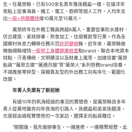
生。在萬榮縣，已有500余名青年像孫鏡淼一樣，在遠洋年
夜船上從事海員、機工、電工、廚師等個人工作，人均年支
出
一般+供膳體檢
達10萬元至15萬元。
萬榮終年在外務工職員跨越8萬人，重要從事防水建材、
仿古建筑、家政辦事、熟食加工、住宿餐飲等行業。作為全
國鄉村休息力轉移任務示范
巡迴健檢
縣，近年來，萬榮縣做
精做細縣域特
一般勞工身體健康檢查
點brand，聯合本地資本
特點、汗青傳統、文明積淀以及財產上風等，加速培養“萬榮
船員”“萬榮古建”“萬通月嫂”等“萬榮人”系列勞務brand培養，
不竭推進零碎型、探親靠友型的外出務工向有序化、範圍化
改變。
年青人失業有了新前途
有過10年的帆海經過的事況的賈懷奇，是萬榮縣良多年
青人從黃地盤奔向年夜海的引路人。孫鏡淼和弟弟孫鏡清，
也是經由過程賈懷奇的一次家訪，選擇走向船員職位。
“剛開端，我先做辦事生，一邊進修，一邊積聚經歷，此