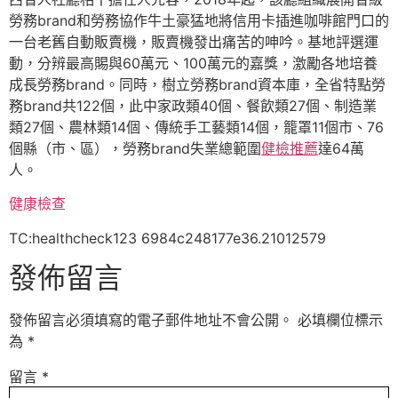
勞務brand和勞務協作牛土豪猛地將信用卡插進咖啡館門口的
一台老舊自動販賣機，販賣機發出痛苦的呻吟。基地評選運
動，分辨最高賜與60萬元、100萬元的嘉獎，激勵各地培養
成長勞務brand。同時，樹立勞務brand資本庫，全省特點勞
務brand共122個，此中家政類40個、餐飲類27個、制造業
類27個、農林類14個、傳統手工藝類14個，籠罩11個市、76
個縣（市、區），勞務brand失業總範圍
健檢推薦
達64萬
人。
健康檢查
TC:healthcheck123 6984c248177e36.21012579
發佈留言
發佈留言必須填寫的電子郵件地址不會公開。
必填欄位標示
為
*
留言
*