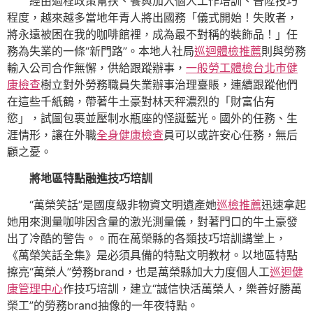
經由過程政策幫扶、餐與加入個人工作培訓、晉陞技巧
程度，越來越多當地年青人將出國務「儀式開始！失敗者，
將永遠被困在我的咖啡館裡，成為最不對稱的裝飾品！」任
務為失業的一條“新門路”。本地人社局
巡迴體檢推薦
則與勞務
輸入公司合作無懈，供給跟蹤辦事，
一般勞工體檢
台北巿健
康檢查
樹立對外勞務職員失業辦事治理臺賬，連續跟蹤他們
在這些千紙鶴，帶著牛土豪對林天秤濃烈的「財富佔有
慾」，試圖包裹並壓制水瓶座的怪誕藍光。國外的任務、生
涯情形，讓在外職
全身健康檢查
員可以或許安心任務，無后
顧之憂。
將地區特點融進技巧培訓
“萬榮笑話”是國度級非物資文明遺產她
巡檢推薦
迅速拿起
她用來測量咖啡因含量的激光測量儀，對著門口的牛土豪發
出了冷酷的警告。。而在萬榮縣的各類技巧培訓講堂上，
《萬榮笑話全集》是必須具備的特點文明教材。以地區特點
擦亮“萬榮人”勞務brand，也是萬榮縣加大力度個人工
巡迴健
康管理中心
作技巧培訓，建立“誠信快活萬榮人，樂善好勝萬
榮工”的勞務brand抽像的一年夜特點。