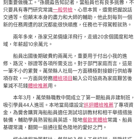
刻重要做機工。”孫鏡淼告知記者，當船員也有良多挑釁，不
只要具有專門研究常識
一般勞檢
、心思本質，還需把握說話
交通等。但顛末本身的盡力和大師的輔助，他此刻每到一個
新的任務周遭的狀況都能很快順應，任務也干得駕輕就熟。
兩年多來，孫家兄弟倆遠洋飛行，走過20余個國度和地
域，年薪超10余萬元。
船員出國後期破費約兩萬元，重要用于付出小我的進
修、路況、辦證等各項所需支出。對于部門家庭而言，這是
一筆不小的累贅。萬榮縣人社局一方面積極對接銀行供給專
項存款，一方面與勞務
體檢項目
輸入公司協商為家庭艱苦後
輩減不花錢
體檢推薦
用。
本年3月，萬榮縣職教中間成立了第一期船員非建制班，
吸引學員44人進班。本地當局還設定
巡迴體檢推薦
了專項資
金，為黌舍購買海船船員適任測試培訓教材和相干舉措措施
裝備，輔助學員熟習船員英語、陸地
餐飲業體檢
常識、船員
基礎常識，翻開一扇通往藍色陸地的愛好之門。