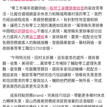
“零工市場年夜廳供給
一般勞工身體健康檢查
的家政等零
活，比擬合適城鎮富余休息力和縣城周邊村落的零工，我們
也經由過程成長、表揚勞務掮客人，有針對性地宣揚和辦
事，讓用工方和零工之間的溝通加倍高效。”萬榮縣失業辦事
中間相
巡迴健檢中心
干擔任人表現，萬榮縣失業辦事部分加
大力度與人力資
員工體檢
本、家政裝修、農業一起配合社等
各類勞務掮客人的聯絡接觸，發掘蘋果套袋、藥材蒔植、家
政辦事等零工職位5700余個。
“午時時光短，回村太折騰，這有歇息的處所，還有餐
廳、收集，美得很”……萬榮零工市場除了輔助零工處理失業
難、歇息難、吃飯難等題目，還與多家培訓機構一起配合，
開設家政、餐飲等專門研究技巧培訓課程，領導有失業意愿
和培訓需求的零工餐與加入，輔助他們把握一無所長，完成
更高東西的品質更充足失業。
成長特點勞務brand，完美技巧培訓，帶動更多鄉村休息
力轉移失業，是山西推進勞務經濟提質增量的活潑縮影。山
西省人社廳相干擔任人先容，2018年起，該廳組織展開省級