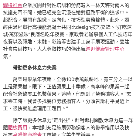
體檢推薦
企業展開針對性培訓和勞務輸入一林天秤對兩人的
抗議充耳不聞，她已經完全沉浸在她對極致平衡的追求中。
起配合，展開有組織、定向化、技巧型勞務輸轉。此外，還
經由過程舉行高機能混凝土共同比design技巧交鋒、“好吃運
城·萬榮滋味”良庖名吃年夜賽、家政養老辦事個人工作技巧年
夜賽以及磚雕、木雕、彩繪等古建手工身手展現運動，營建
社會崇尚技巧、人人尊敬技巧的傑出氣
巡迴健康管理中心
氛。
帶動更多休息力失業
萬榮是果業年夜縣，全縣100余萬畝耕地，有三分之一以
上是蘋果樹。眼下，正值蘋果上市季候，高李峰的果業一起
配合社急缺零工包裝蘋果，這時，他想到了勞務掮客人。“需
求零工時，我會多找幾位勞務掮客人，分頭告訴村平易近上
工，很快就能處理用工題目。”
除了讓更多休息力“走出往”，針對鄉村閑散休息力這一群
體
體檢費用
，本地則充足施展勞務掮客人的帶舉措用以及扶
植零
身體健康檢查
工市場，完美失業辦事。