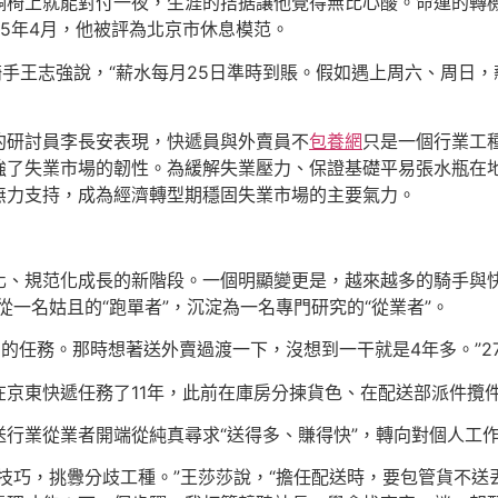
椅上就能對付一夜，生涯的拮据讓他覺得無比心酸。命運的轉機
025年4月，他被評為北京市休息模范。
騎手王志強說，“薪水每月25日準時到賬。假如遇上周六、周日
約研討員李長安表現，快遞員與外賣員不
包養網
只是一個行業工
強了失業市場的韌性。為緩解失業壓力、保證基礎平易張水瓶在
無力支持，成為經濟轉型期穩固失業市場的主要氣力。
化、規范化成長的新階段。一個明顯變更是，越來越多的騎手與快
一名姑且的“跑單者”，沉淀為一名專門研究的“從業者”。
對口的任務。那時想著送外賣過渡一下，沒想到一干就是4年多。”
在京東快遞任務了11年，此前在庫房分揀貨色、在配送部派件攬
行業從業者開端從純真尋求“送得多、賺得快”，轉向對個人工
技巧，挑釁分歧工種。”王莎莎說，“擔任配送時，要包管貨不