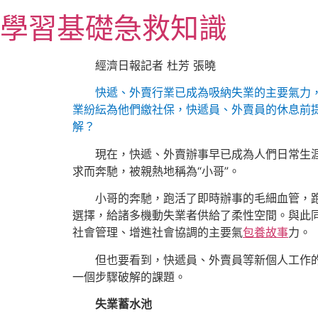
跳
學習基礎急救知識
至
主
要
經濟日報記者 杜芳 張曉
內
快遞、外賣行業已成為吸納失業的主要氣力，
容
業紛紜為他們繳社保，快遞員、外賣員的休息前
解？
現在，快遞、外賣辦事早已成為人們日常生
求而奔馳，被親熱地稱為“小哥”。
小哥的奔馳，跑活了即時辦事的毛細血管，
選擇，給諸多機動失業者供給了柔性空間。與此
社會管理、增進社會協調的主要氣
包養故事
力。
但也要看到，快遞員、外賣員等新個人工作
一個步驟破解的課題。
失業蓄水池