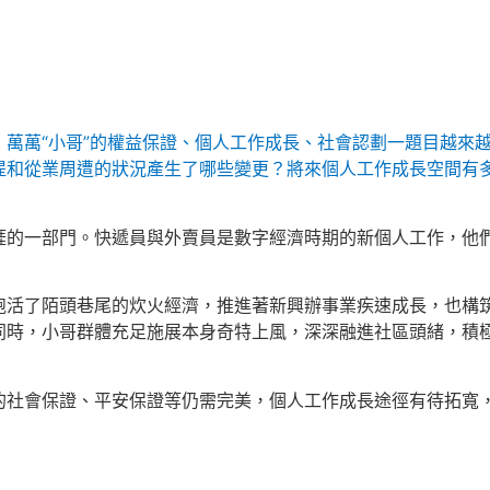
萬萬“小哥”的權益保證、個人工作成長、社會認劃一題目越來越
提和從業周遭的狀況產生了哪些變更？將來個人工作成長空間有
涯的一部門。快遞員與外賣員是數字經濟時期的新個人工作，他
跑活了陌頭巷尾的炊火經濟，推進著新興辦事業疾速成長，也構
同時，小哥群體充足施展本身奇特上風，深深融進社區頭緒，積
的社會保證、平安保證等仍需完美，個人工作成長途徑有待拓寬