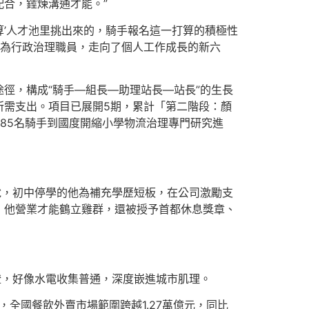
合，錘煉溝通才能。”
算’人才池里挑出來的，騎手報名這一打算的積極性
型為行政治理職員，走向了個人工作成長的新六
徑，構成“騎手—組長—助理站長—站長”的生長
所需支出。項目已展開5期，累計「第二階段：顏
85名騎手到國度開縮小學物流治理專門研究進
說，初中停學的他為補充學歷短板，在公司激勵支
，他營業才能鶴立雞群，還被授予首都休息獎章、
證，好像水電收集普通，深度嵌進城市肌理。
4年，全國餐飲外賣市場範圍跨越1.27萬億元，同比