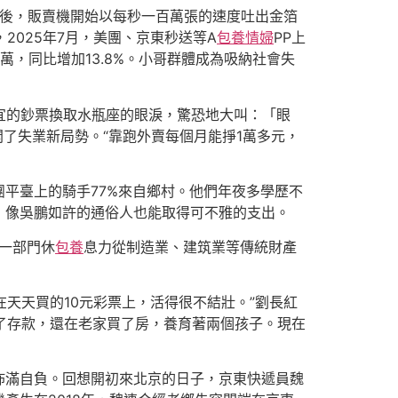
京貴然後，販賣機開始以每秒一百萬張的速度吐出金箔
2025年7月，美團、京東秒送等A
包養情婦
PP上
4萬，同比增加13.8%。小哥群體成為吸納社會失
宜的鈔票換取水瓶座的眼淚，驚恐地大叫：「眼
開了失業新局勢。“靠跑外賣每個月能掙1萬多元，
平臺上的騎手77%來自鄉村。他們年夜多學歷不
，像吳鵬如許的通俗人也能取得可不雅的支出。
一部門休
包養
息力從制造業、建筑業等傳統財產
天天買的10元彩票上，活得很不結壯。”劉長紅
了存款，還在老家買了房，養育著兩個孩子。現在
佈滿自負。回想開初來北京的日子，京東快遞員魏