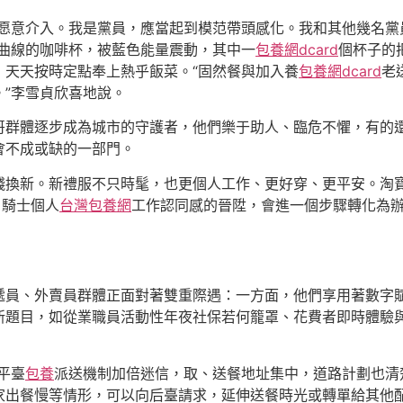
不愿意介入。我是黨員，應當起到模范帶頭感化。我和其他幾名黨
美曲線的咖啡杯，被藍色能量震動，其中一
包養網dcard
個杯子的
，天天按時定點奉上熱乎飯菜。“固然餐與加入養
包養網dcard
老
”李雪貞欣喜地說。
哥群體逐步成為城市的守護者，他們樂于助人、臨危不懼，有的還
會不成或缺的一部門。
錢換新。新禮服不只時髦，也更個人工作、更好穿、更平安。淘
。騎士個人
台灣包養網
工作認同感的晉陞，會進一個步驟轉化為
遞員、外賣員群體正面對著雙重際遇：一方面，他們享用著數字
新題目，如從業職員活動性年夜社保若何籠罩、花費者即時體驗
平臺
包養
派送機制加倍迷信，取、送餐地址集中，道路計劃也清
家出餐慢等情形，可以向后臺請求，延伸送餐時光或轉單給其他