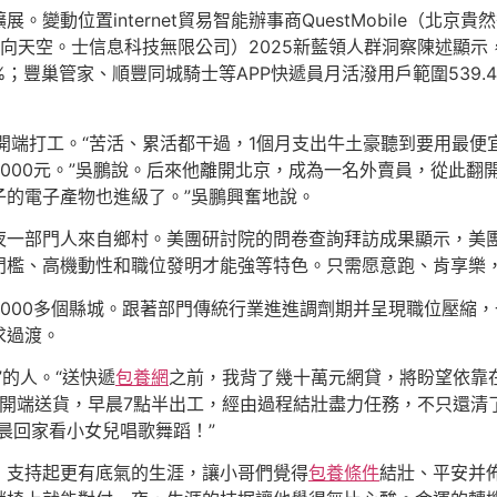
變動位置internet貿易智能辦事商QuestMobile（北
向天空。士信息科技無限公司）2025新藍領人群洞察陳述顯示，
.8%；豐巢管家、順豐同城騎士等APP快遞員月活潑用戶範圍539.
開端打工。“苦活、累活都干過，1個月支出牛土豪聽到要用最便
000元。”吳鵬說。后來他離開北京，成為一名外賣員，從此翻
子的電子產物也進級了。”吳鵬興奮地說。
夜一部門人來自鄉村。美團研討院的問卷查詢拜訪成果顯示，美團
門檻、高機動性和職位發明才能強等特色。只需愿意跑、肯享樂
000多個縣城。跟著部門傳統行業進進調劑期并呈現職位壓縮，
求過渡。
的人。“送快遞
包養網
之前，我背了幾十萬元網貸，將盼望依靠在
半開端送貨，早晨7點半出工，經由過程結壯盡力任務，不只還清
晨回家看小女兒唱歌舞蹈！”
，支持起更有底氣的生涯，讓小哥們覺得
包養條件
結壯、平安并