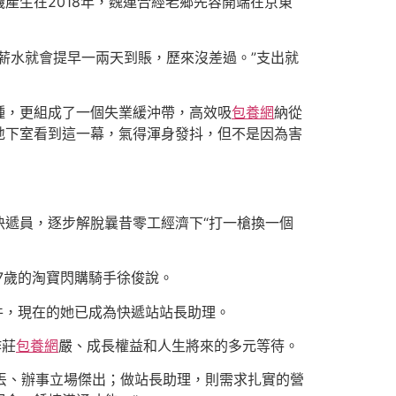
產生在2018年，魏連合經老鄉先容開端在京東
，薪水就會提早一兩天到賬，歷來沒差過。”支出就
種，更組成了一個失業緩沖帶，高效吸
包養網
納從
地下室看到這一幕，氣得渾身發抖，但不是因為害
遞員，逐步解脫曩昔零工經濟下“打一槍換一個
27歲的淘寶閃購騎手徐俊說。
件，現在的她已成為快遞站站長助理。
作莊
包養網
嚴、成長權益和人生將來的多元等待。
送丟、辦事立場傑出；做站長助理，則需求扎實的營