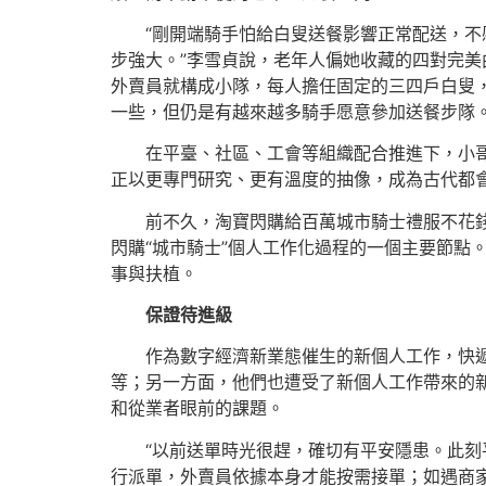
“剛開端騎手怕給白叟送餐影響正常配送，
步強大。”李雪貞說，老年人偏她收藏的四對完
外賣員就構成小隊，每人擔任固定的三四戶白叟
一些，但仍是有越來越多騎手愿意參加送餐步隊。
在平臺、社區、工會等組織配合推進下，小
正以更專門研究、更有溫度的抽像，成為古代都
前不久，淘寶閃購給百萬城市騎士禮服不花
閃購“城市騎士”個人工作化過程的一個主要節點
事與扶植。
保證待進級
作為數字經濟新業態催生的新個人工作，快
等；另一方面，他們也遭受了新個人工作帶來的
和從業者眼前的課題。
“以前送單時光很趕，確切有平安隱患。此刻
行派單，外賣員依據本身才能按需接單；如遇商