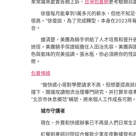
業常識來處置各類上訴，
台灣包養網
更考驗題目
徐俊每月能拿到1萬多元的薪水，但他不知足
很高。”徐俊說，為了完成轉型，本身在2023
合。
據清楚，美團為騎手供給了人才培育和晉升
途徑。美團騎手保證組擔任人田冶先容，美團與
色與氣味的完美協調。張水瓶，你必須將你的怪
修。
包養情婦
“做快遞小哥對學歷請求不高，但想要提高就
撐下，開端攻讀物流治理專門研究，并打算年夜
“北京市休息模范”稱號，將來個人工作成長可期
城市守護者
現在，外賣和快遞辦事已不再是人們日常生
紅餐財產研討院綜合餐飲企業年夜數據發布