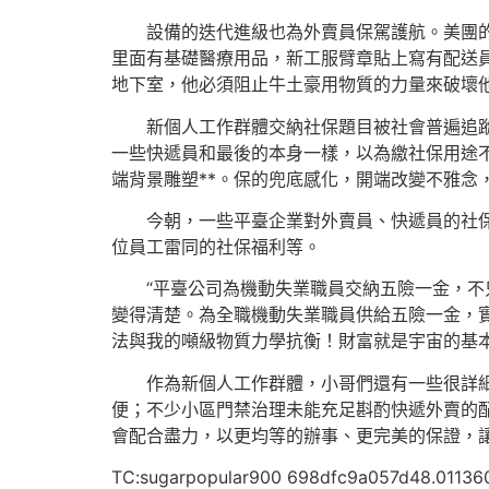
設備的迭代進級也為外賣員保駕護航。美團
里面有基礎醫療用品，新工服臂章貼上寫有配送
地下室，他必須阻止牛土豪用物質的力量來破壞他
新個人工作群體交納社保題目被社會普遍追蹤
一些快遞員和最後的本身一樣，以為繳社保用途
端背景雕塑**。保的兜底感化，開端改變不雅念
今朝，一些平臺企業對外賣員、快遞員的社
位員工雷同的社保福利等。
“平臺公司為機動失業職員交納五險一金，不
變得清楚。為全職機動失業職員供給五險一金，
法與我的噸級物質力學抗衡！財富就是宇宙的基
作為新個人工作群體，小哥們還有一些很詳
便；不少小區門禁治理未能充足斟酌快遞外賣的配
會配合盡力，以更均等的辦事、更完美的保證，
TC:sugarpopular900 698dfc9a057d48.01136