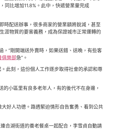
件，同比增加11.8%。此中，快遞營業量完成
的即時配送辦事，很多商家的營業額將銳減，甚至
生涯物質的要害義務，成為保證城市正常運轉的
涵，“剛開端送外賣時，如果送錯、送晚，有些客
養俱樂部
急”。
起。此刻，這份個人工作逐步取得社會的承認和尊
我送的小區里有良多老年人，有的後代不在身邊，
做大好人功德。路遇緊迫情形自告奮勇、看到公共
陽區連合湖街道的養老餐桌一起配合，李雪貞自動請