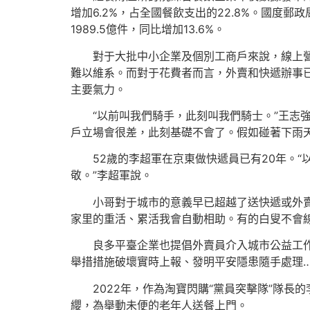
增加6.2%，占全國餐飲支出的22.8%。國度郵政
1989.5億件，同比增加13.6%。
對于大批中小企業及個別工商戶來說，線上營
難以維系。而對于花費者而言，外賣和快遞辦事
主要氣力。
“以前叫我們騎手，此刻叫我們騎士。”王志
戶立場會很差，此刻基礎不會了。假如碰著下雨
52歲的李超軍在京東做快遞員已有20年。
敬。”李超軍說。
小哥對于城市的意義早已超越了送快遞或外
家里的重活、累活我會自動相助。有的白叟不會
良多平臺企業也提倡外賣員介入城市公益工
舉措措施破壞實時上報、發明平安隱患隨手處理
2022年，作為淘寶閃購“黨員突擊隊”隊
纓，為舉動未便的老年人送餐上門。