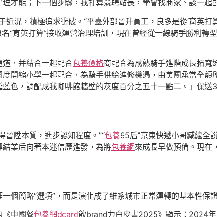
處理才能；下一個步驟，我打算競聘站長，學會找商家、談一起配
于近況，積極追求衝破。“平臺外部晉升員工，良多是從‘育英打
年報名“育英打算”接收運營治理培訓，現在曾經從一線騎手勝利轉
通道，并結合一起配合
包養價格
商配合為成熟騎手進階成長拓寬途
國度開縮小學一起配合，為騎手供給進修機遇，由美團承當全額
誕藍色，調配成我咖啡館牆壁的灰度百分之五十一點二。」保送3
得晉陞本質，進步認知程度。”“
包養
95后”京東快遞小哥臧繼全
專結業后向著本迷信歷進發，為將
包養網
來成長早做預備。現在
。
涯一個簡略“選項”，而是演化成了維系城市正常運轉的基本性保
的《中國餐
包養網dcard
飲brand力白皮書2025》顯示：202