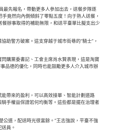
員最先報名，帶動更多人參加出去，送餐步隊逐
把手竟然向內側傾斜了零點五度！向于熟人送餐，
送餐辦事取得的補助無限，和送平臺單比擬支出少
協助警方破案。這支穿越于城市街巷的“騎士”，
寶閃購黨委書記、工會主席肖水賢表現，這是淘寶
辦事品德的優化，同時也能鼓勵更多人介入城市辦
賦能帶來的盈利，可以高效接單、智能計劃道路
與騎手權益保證若何均衡等。這些都是擺在治理者
楚公道，配送時光很富餘。”王志強說，平臺不強
配送員。