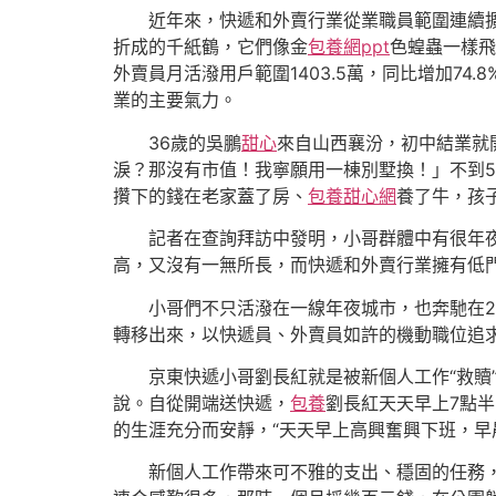
近年來，快遞和外賣行業從業職員範圍連續擴展。
折成的千紙鶴，它們像金
包養網ppt
色蝗蟲一樣飛
外賣員月活潑用戶範圍1403.5萬，同比增加74
業的主要氣力。
36歲的吳鵬
甜心
來自山西襄汾，初中結業就
淚？那沒有市值！我寧願用一棟別墅換！」不到5
攢下的錢在老家蓋了房、
包養甜心網
養了牛，孩
記者在查詢拜訪中發明，小哥群體中有很年
高，又沒有一無所長，而快遞和外賣行業擁有低
小哥們不只活潑在一線年夜城市，也奔馳在2
轉移出來，以快遞員、外賣員如許的機動職位追
京東快遞小哥劉長紅就是被新個人工作“救贖”
說。自從開端送快遞，
包養
劉長紅天天早上7點
的生涯充分而安靜，“天天早上高興奮興下班，早
新個人工作帶來可不雅的支出、穩固的任務