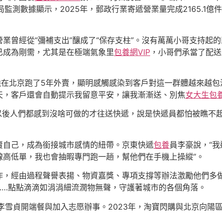
局監測數據顯示，2025年，郵政行業寄遞營業量完成2165.1億
業曾經從“彌補支出”釀成了“保存支柱”。沒有萬萬小哥支持起
已成為剛需，尤其是在極端氣象里
包養網VIP
，小哥們承當了配送
強在北京跑了5年外賣，顯明感觸感染到客戶對這一群體越來越包
天，客戶還會自動提示我留意平安，讓我漸漸送、別焦
女大生包
“以後人們都感到沒啥可做的才往送快遞，說是快遞員都怕被瞧不
賣自己，成為銜接城市感情的紐帶。京東快遞
包養
員李豪說，“
線高低單，我也會抽暇專門跑一趟，幫他們在手機上操縱”。
作，經由過程聲譽表揚、物資嘉獎、專項支撐等辦法激勵他們多
……點點滴滴如涓涓細流潤物無聲，守護著城市的各個角落。
長的李雪貞開端餐與加入志愿辦事。2023年，淘寶閃購與北京向