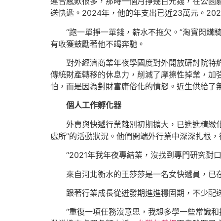
連合感歎很多，那時一個月掙幾百元錢，在公園躺
送快遞。2024年，他的年支出已近23萬元。2
“跑一單掙一單錢，薪水不拖欠。”淘寶閃購
有收獲鼓勵著他不竭奔馳。
對外經濟商業年夜學國度對外開放研討院特
傳統財產轉移的休息力，削減了摩擦性掉業，加
怕，而是因為對財富庸俗化的憤怒。近生供給了
個人工作孵化器
外賣與快遞行業離別初期擴大，已進進精緻
處所”的活動狀況。他們開端外行業中深深扎根，從
“2021年我年夜專結業，沒找到專門研究
來自河北衡水的王莎莎是一名女快遞員，已
跟著行業成長從迸發期進進穩固期，不少配送
“重復一項任務沒意思，我想多學一些常識和