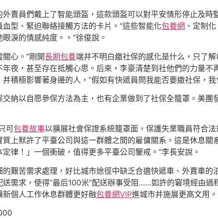
的外賣員們戴上了智能頭盔，這款頭盔可以對平安情形停止及時
員血型、緊迫聯絡接觸方法的卡片。“這些智能化
包養網
、定制化
眼淚的情感純度。。”徐俊說。
關心。“剛開
長期包養
端并不明白繳社保的感化是什么，只了解
不年夜，甚至存在抵觸心思。后來，李豪清楚到社他們的力量不
，并積極影響著身邊的人，“假如有快遞員問我能否要繳社保，我
保交納以自愿參保方法為主，也有企業做到了社保全籠罩。美團發
只可
包養故事
以擴展社會保證系統籠罩面，保護失業職員符合法
實質上默許了平臺公司與這一群體之間的雇傭關系。這是休息關
本定律！」一個衝破，值得更多平臺公司鑒戒。”李長安說。
細的艱苦需求處理，好比城市途徑中缺乏合適快遞車、外賣車的
送需求，使得“最后100米”配送辦事受阻……如許的窘境經由過
讓新個人工作休息群體更好融
包養網VIP
進城市并施展更高文用。
000