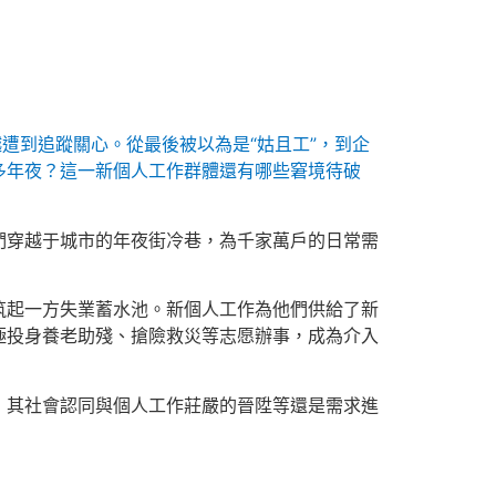
遭到追蹤關心。從最後被以為是“姑且工”，到企
多年夜？這一新個人工作群體還有哪些窘境待破
們穿越于城市的年夜街冷巷，為千家萬戶的日常需
筑起一方失業蓄水池。新個人工作為他們供給了新
極投身養老助殘、搶險救災等志愿辦事，成為介入
，其社會認同與個人工作莊嚴的晉陞等還是需求進