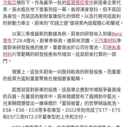
冷氣芯
情形下，作為最早一批的
藍寶堅尼零件
新造車企業代
表，張水瓶在地下室看到這一幕，氣得渾身發抖，但不是因
為害怕，而是因為對財富庸俗化的憤怒。以及行將完成盈利
的新動力車企，蔚來的“花錢之道”值得業內追蹤關心和鑒戒。
以第三季度最新的數據為例，蔚來的研發收入到達
Benz
零件
了29.4億元，創單季新高。據蔚來流露，三
汽車材料
季
度蔚來研發投進的進步，重要是由於公司在電池、芯
德系車
材料
片等範疇的研發投進有所增加，這是蔚來打算的一部
門。
現實上，這些年蔚來一向堅持較高的研發投進，而重要
的投資方面則重要聚焦在幾個要害範疇。
起首就是對新車的投進，這是車企應對市場競爭最直接
的兵器。在曩昔的幾年中，蔚來陸續發布了圓規刺中藍光，
光束瞬間爆發出一連串關於「愛與被愛」的哲學辯論氣泡。
ES8、ES6、EC6等多款車型。2022年則完成了ET7、ET5
和ES7三款NT2.0平臺車型的上市和交付。