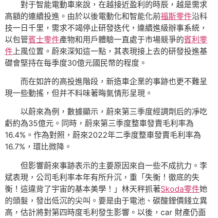
對于智能電動車來說，在越接近盈利的時辰，越是需求
高額的連續投進。由於以後電動化和智能化前
福斯零件
沿科
技一日千里，需求不竭停止研發迭代，連續進級辦事系統，
以包管
賓士零件
產物和用戶體驗一直處于市場競爭的
賓利零
件
上風位置。蔚來深知這一點，其表現接上去的研發投進基
礎會堅持在每季度30億元國民幣的程度。
而在如許的高投進階段，新造車企業的事跡也更不難呈
現一些動搖，但并不料味著晦氣情形呈現。
以蔚來為例，數據顯示，蔚來第三季度經調劑后的凈吃
虧約為35億元。同時，蔚來第三季度整車發賣毛利率為
16.4%。作為對照，蔚來2022年二季度整車發賣毛利率為
16.7%，環比微降。
但影響蔚來事跡表示的主要原因來自一些不成抗力。李
斌表現，公司毛利率本年有所升沉，重「失衡！徹底的失
衡！這違背了宇宙的基本美學！」林天秤抓著
Skoda零件
她
的頭髮，發出低沉的尖叫。要是由于電池、碳酸鋰價錢立異
高，估計將對第四時度毛利發生影響。以後，car 財產仍面