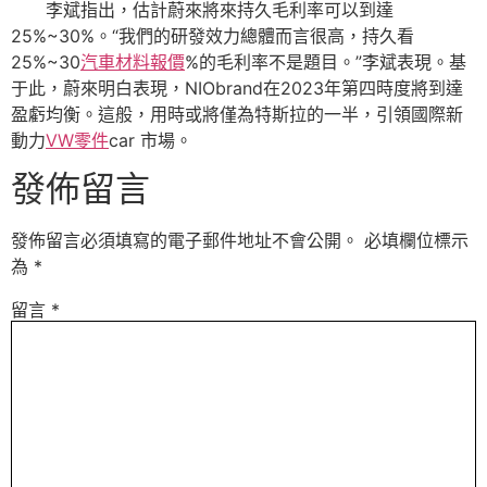
李斌指出，估計蔚來將來持久毛利率可以到達
25%~30%。“我們的研發效力總體而言很高，持久看
25%~30
汽車材料報價
%的毛利率不是題目。”李斌表現。基
于此，蔚來明白表現，NIObrand在2023年第四時度將到達
盈虧均衡。這般，用時或將僅為特斯拉的一半，引領國際新
動力
VW零件
car 市場。
發佈留言
發佈留言必須填寫的電子郵件地址不會公開。
必填欄位標示
為
*
留言
*