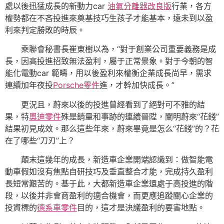
處以後迅猛成長的新動力car
油氣分離器改良版
行業，各方
權勢都在不吝投進來奠基技巧生孩子才能基本，遠未到以盈
利來判定勝敗的時辰。
乘聯會秘書長崔東樹以為，“對于創業公司重要義務是成
長，因高投進招致無法盈利，屬于正常景象。對于今朝的智
能化電動car 範疇，用以後盈利來權衡企業成長尚早，需求
連續加年夜投
Porsche零件
進，才幹加快成長。”
更況且，蔚來以後的投進曾經看到了絕對可不雅的結
果，特
奧迪零件
殊是銷量和事跡的連續晉陞，闡明蔚來“花錢”
結果初見成效。那么這些年來，蔚來畢竟是怎么“花錢”的？花
在了哪些“刀刃”上？
顛末這幾年的成長，新造車企業開端認識到：做智能電
動車假如沒有焦點自研技巧及垂直整合才能，完成持久盈利
長短常艱苦的。基于此，大都新造車企業還處于高投進的階
段，以後并非會商盈利的適合機會，而更應追蹤關心企業的
投資標的
德系車零件
目的，這才是決議盈利的要害地點。