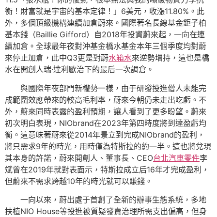
衡！財富就是宇宙的基本定律！」6美元，收漲11.80%。此
外，多個頂級機構連續加倉蔚來。國際著名長線基金鉅子柏
基本錢（Baillie Gifford）自2018年投資蔚來起，一向在連
續加倉。全球最年夜對沖基金橋水基金本年三個季度均對蔚
來停止加倉，此中Q3更是對蔚
水箱水
來逆勢增持，這也是橋
水在開創人瑞·達利歐治下的最后一次調倉。
與國際年夜部門新權勢一樣，由于研發投進僧人未能完
成範圍效應帶來的較高毛利率，蔚來今朝仍未走出吃虧。不
外，蔚來同時表露的盈利預期，讓人看到了更多盼望。蔚來
初次明白表現，NIObrand在2023年第四時度將到達盈虧均
衡。這意味著蔚來從2014年景立到完成NIObrand的盈利，
將只需求9年的時光，用時僅為特斯拉的約一半。這也將兌現
其本身的許諾，蔚來開創人、董事長、CEO
台北汽車零件
李
斌曾在2019年就對表面示，特斯拉成立后16年才完成盈利，
但蔚來不需求跨越10年的時光就可以賺錢。
一向以來，蔚出處于首創了全新的辦事生態系統，多地
扶植NIO House等投進被質疑發賣治理所需支出偏高，但身