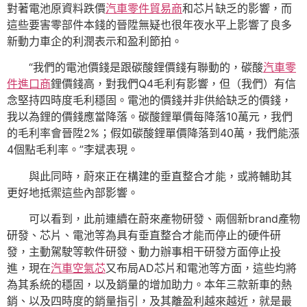
對著電池原資料跌價
汽車零件貿易商
和芯片缺乏的影響，而
這些要害零部件本錢的晉陞無疑也很年夜水平上影響了良多
新動力車企的利潤表示和盈利節拍。
“我們的電池價錢是跟碳酸鋰價錢有聯動的，碳酸
汽車零
件進口商
鋰價錢高，對我們Q4毛利有影響，但（我們）有信
念堅持四時度毛利穩固。電池的價錢并非供給缺乏的價錢，
我以為鋰的價錢應當降落。碳酸鋰單價每降落10萬元，我們
的毛利率會晉陞2%；假如碳酸鋰單價降落到40萬，我們能漲
4個點毛利率。”李斌表現。
與此同時，蔚來正在構建的垂直整合才能，或將輔助其
更好地抵禦這些內部影響。
可以看到，此前連續在蔚來產物研發、兩個新brand產物
研發、芯片、電池等為具有垂直整合才能而停止的硬件研
發，主動駕駛等軟件研發、動力辦事相干研發方面停止投
進，現在
汽車空氣芯
又布局AD芯片和電池等方面，這些均將
為其系統的穩固，以及銷量的增加助力。本年三款新車的熱
銷、以及四時度的銷量指引，及其離盈利越來越近，就是最