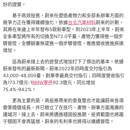
好的證實。
基于高效投進，蔚來在塑造產物力和全部系辦事方面的
競爭力正在獲得連續強化。依據
台北汽車材料
蔚來的計劃，
其將在來歲上半年發布5款新車型。到2023年上半年，蔚來
全系車型將所有的切換至NT2.0平臺，產物力獲得進一個步
驟晉陞，全體銷量無望進一個步驟晉陞，推進營收進進疾速
增加。
這為蔚來接上去的迸發式增加打下了傑出的基本。依據
蔚來發布的最新新聞，蔚來2022年四時度交付指引為
43,000-48,000臺，創單季最高交付指引；四時度營收指引
為173.7億元-1
BMW零件
92.3億元，同比增加
75.4%-94.2%。
更為主要的是，高投進帶來的垂直整合才能讓蔚來各項
營業穩健成長，并已樹立了在技巧、產物、辦事方面寬廣的
護城河，接上去，蔚來將邁進穩固投進期，投資範圍也將趨
于穩固不會再猛增，蔚來的毛利率也將得以連續晉陞。