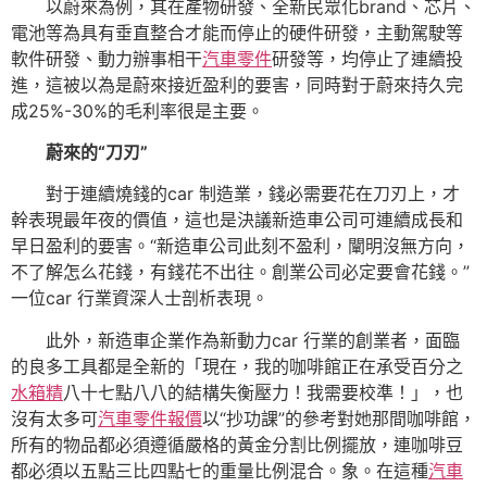
以蔚來為例，其在產物研發、全新民眾化brand、芯片、
電池等為具有垂直整合才能而停止的硬件研發，主動駕駛等
軟件研發、動力辦事相干
汽車零件
研發等，均停止了連續投
進，這被以為是蔚來接近盈利的要害，同時對于蔚來持久完
成25%-30%的毛利率很是主要。
蔚來的“刀刃”
對于連續燒錢的car 制造業，錢必需要花在刀刃上，才
幹表現最年夜的價值，這也是決議新造車公司可連續成長和
早日盈利的要害。“新造車公司此刻不盈利，闡明沒無方向，
不了解怎么花錢，有錢花不出往。創業公司必定要會花錢。”
一位car 行業資深人士剖析表現。
此外，新造車企業作為新動力car 行業的創業者，面臨
的良多工具都是全新的「現在，我的咖啡館正在承受百分之
水箱精
八十七點八八的結構失衡壓力！我需要校準！」，也
沒有太多可
汽車零件報價
以“抄功課”的參考對她那間咖啡館，
所有的物品都必須遵循嚴格的黃金分割比例擺放，連咖啡豆
都必須以五點三比四點七的重量比例混合。象。在這種
汽車