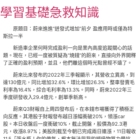
跳
學習基礎急救知識
至
主
要
原題目：蔚來進進“迸發式增加”前夕 盈應用時或僅為特
內
斯拉一半
容
新造車企業何時完成盈利一向是業內高度追蹤關心的話
題。現在，已經一度被質疑為“燒錢”的蔚來，直接向外界開釋
了正確的盈利預期，並且，他們離這個時光點曾經不遠了。
蔚來比來發布的2022年三季報顯示，其營收立異高，到
達130億元，同比增加32.6%，環比增加26.3%，整車發賣毛
利率為16.4%，綜合毛利率為13.3%。同時，蔚來2022年三
季度研發收入29.4億元，創單季新高。
蔚來Q3財報自上周四發布后，在本錢市場獲得了積極正
向反應。其港股于財報發布越日漲幅衝破20%，領漲car
股。本日收盤后一度衝破10%，截止開盤，股價為92.3港
元，收漲8.97%；美股則截至今朝已完成兩日連漲，11日報收
11.5「張水瓶！你的傻氣，根本無法與我的噸級物質力學抗