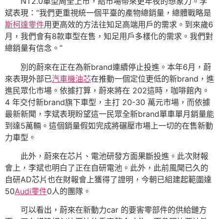
NT2.0車型周全上市，給市場帶來更年夜的想象力。李
斌表現：“我們更重視統一個平臺的產物總銷量，總體戰略是
斯柯達零件
用更高效的方法往知足高端用戶的需求。到來歲6
月，我們會有8款車型在售，知足用戶多樣化的需求。我們對
總銷量有信念。”
別的蔚來在正在為新brand連續停止投進。本年6月，蔚
來表現外部已
汽車機油芯
在推動一個定位更低的新brand，進
進民眾化市場。依據打算，蔚來將在 202這時，咖啡館內。
4 年交付新brand旗下車型，主打 20-30 萬元市場，而依據
最新新聞，李斌表現盼望這一民眾全新brand單車單月銷量能
到達5萬輛。這個銷量假如完成將碾壓市場上一切的在售新動
力車型。
此外，蔚來在芯片、電池研發方面果斷投進。此次財報
會上，李斌也明白了正在自研電池。此外，此前風聞已久的
自研AD芯片也在財報會上獲得了證明，今朝已組建起範圍達
50
Audi零件
0人的團隊。
可以看出，蔚來在新動力car 的要害零部件的供給鏈方