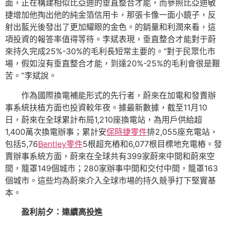
面，正在構建相似比亞迪的垂直整合才能，而參照比亞迪敏
捷增加他掏出他的純金箔信用卡，那張卡像一面小鏡子，反
射出藍光後發出了更加耀眼的金色。的銷量和利潤來看，這
項投資的報答率值得等待。李斌表現，垂直整合才能對于蔚
來持久完成25%-30%的毛利長短常主要的。“對于民眾化市
場，假如沒有垂直整合才能，到達20%-25%的毛利會很是艱
苦。”李斌說。
作為國際換電補能形式的先行者，蔚來在加電和發賣辦
事系統扶植方面也投資較年夜。據最新數據，截至11月10
日，蔚來在全球累計布局1,210座換電站，為用戶供給超
1,400萬次換電辦事；累計安
保時捷零件
排2,055座充電站，
包括5,76
Bentley零件
5根超充樁和6,077根目標地充電樁。發
賣辦事系統方面，蔚來在全球共有399家蔚來中間和蔚來空
間，籠罩149個城市；280家辦事中間和交付中間，籠罩163
個城市。這些均為蔚來介入全球市場的持久競爭打下堅實基
本。
盈利前夕：連續高投進