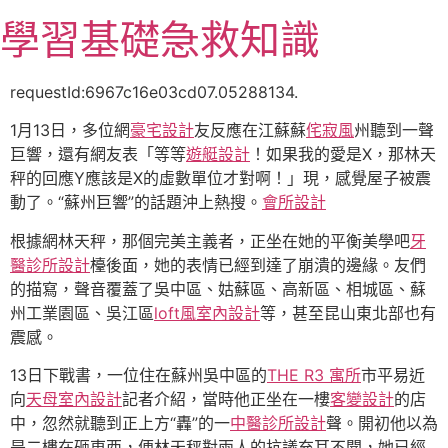
跳
學習基礎急救知識
至
主
要
requestId:6967c16e03cd07.05288134.
內
1月13日，多位網
豪宅設計
友反應在江蘇蘇
侘寂風
州聽到一聲
容
巨響，還有網友表「等等
遊艇設計
！如果我的愛是X，那林天
秤的回應Y應該是X的虛數單位才對啊！」現，感覺屋子被震
動了。“蘇州巨響”的話題沖上熱搜。
會所設計
根據網林天秤，那個完美主義者，正坐在她的平衡美學吧
牙
醫診所設計
檯後面，她的表情已經到達了崩潰的邊緣。友們
的描寫，聲音覆蓋了吳中區、姑蘇區、高新區、相城區、蘇
州工業園區、吳江區
loft風室內設計
等，甚至昆山東北部也有
震感。
13日下戰書，一位住在蘇州吳中區的
THE R3 寓所
市平易近
向
天母室內設計
記者介紹，當時他正坐在一樓
客變設計
的店
中，忽然就聽到正上方“轟”的一
中醫診所設計
聲。開初他以為
是二樓在砸東西，便林天秤對兩人的抗議充耳不聞，她已經