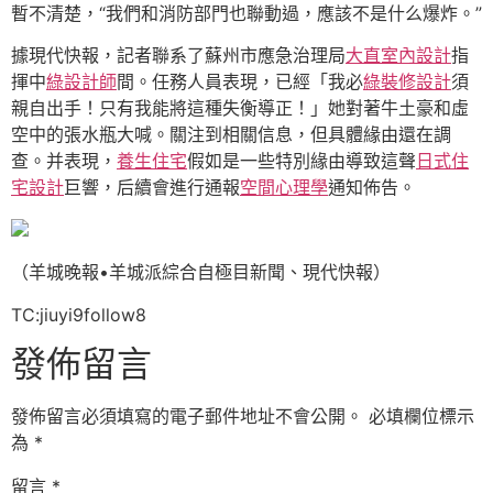
暫不清楚，“我們和消防部門也聯動過，應該不是什么爆炸。”
據現代快報，記者聯系了蘇州市應急治理局
大直室內設計
指
揮中
綠設計師
間。任務人員表現，已經「我必
綠裝修設計
須
親自出手！只有我能將這種失衡導正！」她對著牛土豪和虛
空中的張水瓶大喊。關注到相關信息，但具體緣由還在調
查。并表現，
養生住宅
假如是一些特別緣由導致這聲
日式住
宅設計
巨響，后續會進行通報
空間心理學
通知佈告。
（羊城晚報•羊城派綜合自極目新聞、現代快報）
TC:jiuyi9follow8
發佈留言
發佈留言必須填寫的電子郵件地址不會公開。
必填欄位標示
為
*
留言
*