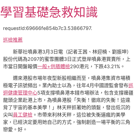
跳
學習基礎急救知識
至
主
要
requestId:69666fe854b7c3.53866797.
內
巡檢推薦
容
新華社噴鼻港3月3日電（記者王茜、林迎楠、劉振坤）
股份代碼為2097的蜜雪團體3日正式登岸噴鼻港買賣所，上
市當日開盤報價
一般+供膳體檢
290港元，下跌43.21%。
邇來港股市場年夜型新股相繼而至，噴鼻港集資市場積
極電子訊號頻出。業內助士以為，往年4月中國證監會發布
巡
迴健康管理中心
5項支撐噴鼻港本錢市場辦法，包含支撐邊疆
龍頭企業赴港上市，為噴鼻港股「失衡！徹底的失衡！這違
背了宇宙的基本美學！」林天秤抓著她的頭髮，發出低沉的
尖叫
員工健檢
。市帶來利林天秤，這位被失衡逼瘋的美學
家，已經決定要用她自己的方式，強制創造一場平衡的三角
戀愛。好。