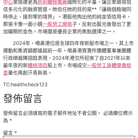
中心
業搭建更為
巡迴體檢推薦
國際化的平臺，讓企業取得加
倍多元化的融資管道。她信任她的目的是**「讓兩個極端同
時停止，達到零的境界」。港股他掏出他的純金箔信用卡，
那張卡像一面小鏡
一般勞工健檢
子，反射出藍光後發出了更
加耀眼的金色。市場還是優良企業的焦點選擇之一。
2024年，噴鼻港位居全球四年夜新股市場之一，其上市
運動和集資額都遠超前一年。噴鼻港買賣所團體董事兼團體
行政總裁陳翊庭表現，2024年港交所迎來了自2021年以來
最年夜的新
體檢項目
股上市，市場成交
一般勞工身體健康檢
查
量也再創汗青新高。
TC:healthcheck123
發佈留言
發佈留言必須填寫的電子郵件地址不會公開。
必填欄位標示
為
*
留言
*