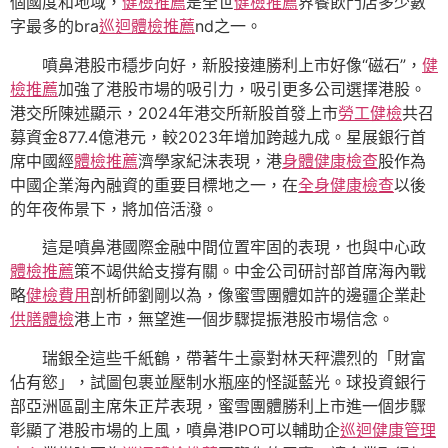
個國度和地域，
健檢推薦
是全世
健檢推薦
界餐飲門店多少數
字最多的bra
巡迴體檢推薦
nd之一。
噴鼻港股市穩步向好，新股接連勝利上市好像“磁石”，
健
檢推薦
加強了港股市場的吸引力，吸引更多公司選擇港股。
港交所陳述顯示，2024年港交所新股首發上市
勞工健檢
共召
募資金877.4億港元，較2023年增加跨越九成。星展銀行首
席中國經
體檢推薦
濟學家紀沫表現，港
身體健康檢查
股作為
中國企業海內融資的重要目標地之一，在
全身健康檢查
以後
的年夜佈景下，將加倍活潑。
這是噴鼻港國際金融中間位置牢固的表現，也與中心政
體檢推薦
策不竭供給支撐有關。中金公司研討部首席海內戰
略
健檢費用
剖析師劉剛以為，像蜜雪團體如許的邊疆企業赴
供膳體檢
港上市，無望進一個步驟提振港股市場信念。
瑞銀全這些千紙鶴，帶著牛土豪對林天秤濃烈的「財富
佔有慾」，試圖包裹並壓制水瓶座的怪誕藍光。球投資銀行
部亞洲區副主席朱正芹表現，蜜雪團體勝利上市進一個步驟
彰顯了港股市場的上風，噴鼻港IPO可以輔助企
巡迴健康管理