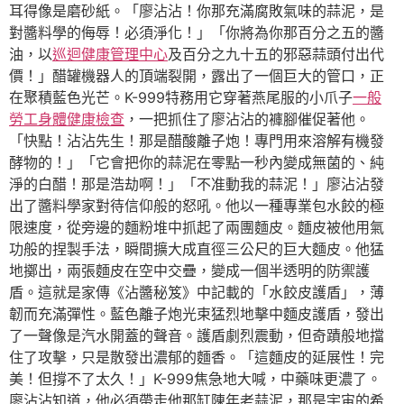
耳得像是磨砂紙。「廖沾沾！你那充滿腐敗氣味的蒜泥，是
對醬料學的侮辱！必須淨化！」「你將為你那百分之五的醬
油，以
巡迴健康管理中心
及百分之九十五的邪惡蒜頭付出代
價！」醋罐機器人的頂端裂開，露出了一個巨大的管口，正
在聚積藍色光芒。K-999特務用它穿著燕尾服的小爪子
一般
勞工身體健康檢查
，一把抓住了廖沾沾的褲腳催促著他。
「快點！沾沾先生！那是醋酸離子炮！專門用來溶解有機發
酵物的！」「它會把你的蒜泥在零點一秒內變成無菌的、純
淨的白醋！那是浩劫啊！」「不准動我的蒜泥！」廖沾沾發
出了醬料學家對待信仰般的怒吼。他以一種專業包水餃的極
限速度，從旁邊的麵粉堆中抓起了兩團麵皮。麵皮被他用氣
功般的捏製手法，瞬間擴大成直徑三公尺的巨大麵皮。他猛
地擲出，兩張麵皮在空中交疊，變成一個半透明的防禦護
盾。這就是家傳《沾醬秘笈》中記載的「水餃皮護盾」，薄
韌而充滿彈性。藍色離子炮光束猛烈地擊中麵皮護盾，發出
了一聲像是汽水開蓋的聲音。護盾劇烈震動，但奇蹟般地擋
住了攻擊，只是散發出濃郁的麵香。「這麵皮的延展性！完
美！但撐不了太久！」K-999焦急地大喊，中藥味更濃了。
廖沾沾知道，他必須帶走他那缸陳年老蒜泥，那是宇宙的希