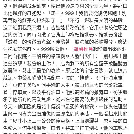
望。他跑到蒜泥缸前，使出他搬運食材的全部力量，將那口
比他還胖的缸抱起。「走！K-999！我們要從後院逃跑！別
再管你的紅棗枸杞燃料了！」「不行！燃料是文明的基礎！
沒了紅棗我飛不遠！」吉娃娃特務抗議。它用小嘴咬住廖沾
沾的衣領，同時開啟了它背上的枸杞推進器。推進器發出
「滋滋」的輕微煎煮聲，伴隨著一股濃郁的蔘味爆發。廖沾
沾抱著蒜泥缸、K-999咬著他，一
體檢推薦
起從撞出來的洞
口衝向後院。王醋狂的醋罐機器人發出尖叫：「別想逃！醬
油黨餘孽！我會追上你！」店內剩下的所有空盤子被醋酸氣
波震碎，發出了最後的哀鳴。廖沾沾的宇宙冒險，就在這片
蒜泥、中藥和醋酸的混亂中，拉開了帷幕。《平行泊車維
度：車位爭奪戰》何手殘的人生，被兩個巨大的陰影籠罩
著：停車費，以及平行泊車。他那輛老舊的掀背車，彷彿繼
承了他所有的駕駛焦慮，從未在他需要時提供過任何幫助。
今天，他面臨的是城市傳說中最恐怖的挑戰，一條夾在理髮
店與一間專賣金屬雕像的畫廊之間的窄巷。一個看起來比他
車子尺寸小上三十公分的停車格，上面還灑著一層可疑的白
色粉末。何手殘深吸一口氣。將車子打了倒檔。他的車載語