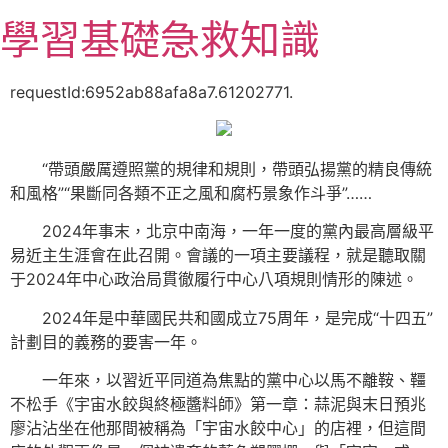
跳
學習基礎急救知識
至
主
要
requestId:6952ab88afa8a7.61202771.
內
容
“帶頭嚴厲遵照黨的規律和規則，帶頭弘揚黨的精良傳統
和風格”“果斷同各類不正之風和腐朽景象作斗爭”……
2024年事末，北京中南海，一年一度的黨內最高層級平
易近主生涯會在此召開。會議的一項主要議程，就是聽取關
于2024年中心政治局貫徹履行中心八項規則情形的陳述。
2024年是中華國民共和國成立75周年，是完成“十四五”
計劃目的義務的要害一年。
一年來，以習近平同道為焦點的黨中心以馬不離鞍、韁
不松手《宇宙水餃與終極醬料師》第一章：蒜泥與末日預兆
廖沾沾坐在他那間被稱為「宇宙水餃中心」的店裡，但這間