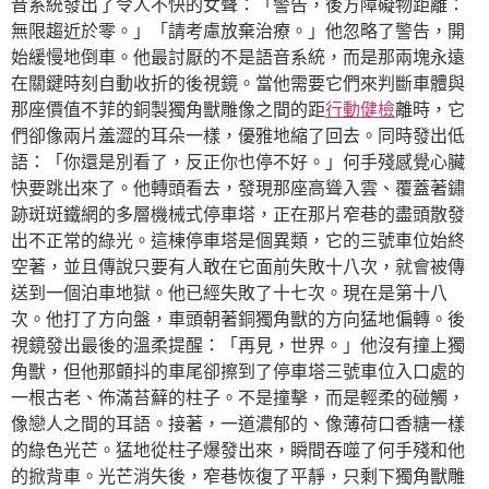
音系統發出了令人不快的女聲：「警告，後方障礙物距離：
無限趨近於零。」「請考慮放棄治療。」他忽略了警告，開
始緩慢地倒車。他最討厭的不是語音系統，而是那兩塊永遠
在關鍵時刻自動收折的後視鏡。當他需要它們來判斷車體與
那座價值不菲的銅製獨角獸雕像之間的距
行動健檢
離時，它
們卻像兩片羞澀的耳朵一樣，優雅地縮了回去。同時發出低
語：「你還是別看了，反正你也停不好。」何手殘感覺心臟
快要跳出來了。他轉頭看去，發現那座高聳入雲、覆蓋著鏽
跡斑斑鐵網的多層機械式停車塔，正在那片窄巷的盡頭散發
出不正常的綠光。這棟停車塔是個異類，它的三號車位始終
空著，並且傳說只要有人敢在它面前失敗十八次，就會被傳
送到一個泊車地獄。他已經失敗了十七次。現在是第十八
次。他打了方向盤，車頭朝著銅獨角獸的方向猛地偏轉。後
視鏡發出最後的溫柔提醒：「再見，世界。」他沒有撞上獨
角獸，但他那顫抖的車尾卻擦到了停車塔三號車位入口處的
一根古老、佈滿苔蘚的柱子。不是撞擊，而是輕柔的碰觸，
像戀人之間的耳語。接著，一道濃郁的、像薄荷口香糖一樣
的綠色光芒。猛地從柱子爆發出來，瞬間吞噬了何手殘和他
的掀背車。光芒消失後，窄巷恢復了平靜，只剩下獨角獸雕