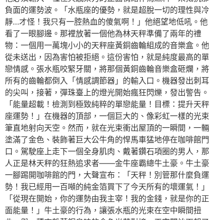
負面的運勢波。「水瓶座的優勢，就是超脫一切的理性與冷
靜…才怪！我只有一腔熱血的傻氣啊！」他絕望地低吼。他
看了一眼腳邊。那裡放著一個他為林天秤準備了兩年的禮
物：一個用一萬塊小小的天秤座黃銅齒輪組成的音樂盒。他
從未送出，因為害怕被拒絕。這份害怕，就是純度最高的單
戀情感。張水瓶咬緊牙關，將那個黃銅齒輪音樂盒砸爛，將
所有的齒輪都倒入「情感調節器」的輸入口。機器發出刺耳
的尖叫，接著，彈珠臺上的燈光開始瘋狂閃爍，發出警告。
「能量超載！檢測到極致純粹的單戀能量！目標：提升天秤
座運勢！」在機器的頂部，一個巨大的、像彩虹一樣的光束
筆直地射向天空。然而，就在光束衝出屋頂的一瞬間，一輛
塗滿了金色、裝飾著巨大公牛角的悍馬車猛地停在咖啡館門
口。駕駛座上走下一個全身肌肉、戴著鑽石項圈的男人，那
人正是林天秤的狂熱追求者——金牛座霸總牛土豪。牛土豪
一腳踢開咖啡館的門，大聲宣布：「天秤！別管那什麼負運
勢！我已經用一百噸的純金箔買下了今天所有的壞運氣！」
「從現在開始，你的運勢由我主宰！我的金錢，就是你的正
面能量！」牛土豪的行為，讓張水瓶的光束在空中瞬間扭