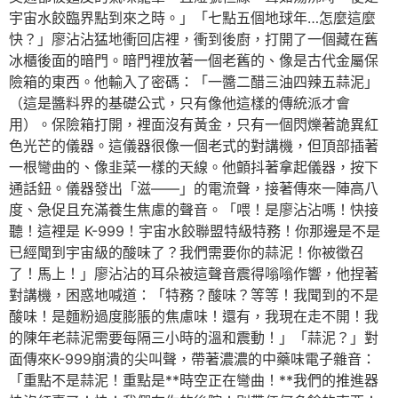
宇宙水餃臨界點到來之時。」「七點五個地球年…怎麼這麼
快？」廖沾沾猛地衝回店裡，衝到後廚，打開了一個藏在舊
冰櫃後面的暗門。暗門裡放著一個老舊的、像是古代金屬保
險箱的東西。他輸入了密碼：「一醬二醋三油四辣五蒜泥」
（這是醬料界的基礎公式，只有像他這樣的傳統派才會
用）。保險箱打開，裡面沒有黃金，只有一個閃爍著詭異紅
色光芒的儀器。這儀器很像一個老式的對講機，但頂部插著
一根彎曲的、像韭菜一樣的天線。他顫抖著拿起儀器，按下
通話鈕。儀器發出「滋——」的電流聲，接著傳來一陣高八
度、急促且充滿養生焦慮的聲音。「喂！是廖沾沾嗎！快接
聽！這裡是 K-999！宇宙水餃聯盟特級特務！你那邊是不是
已經聞到宇宙級的酸味了？我們需要你的蒜泥！你被徵召
了！馬上！」廖沾沾的耳朵被這聲音震得嗡嗡作響，他捏著
對講機，困惑地喊道：「特務？酸味？等等！我聞到的不是
酸味！是麵粉過度膨脹的焦慮味！還有，我現在走不開！我
的陳年老蒜泥需要每隔三小時的溫和震動！」「蒜泥？」對
面傳來K-999崩潰的尖叫聲，帶著濃濃的中藥味電子雜音：
「重點不是蒜泥！重點是**時空正在彎曲！**我們的推進器