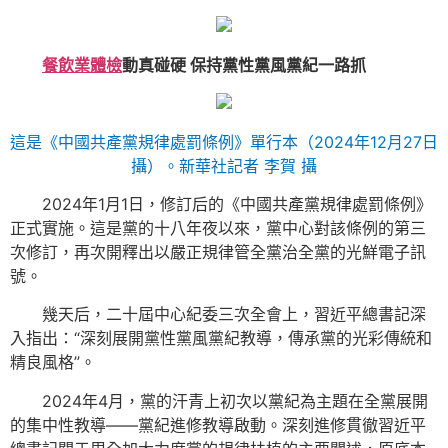
餐飲業體檢
動真碰硬 保持黨性黨風黨紀一路抓
這是《中國共產黨規律處罰條例》單行本（2024年12月27日
攝）。新華社記者 李賀 攝
2024年1月1日，修訂后的《中國共產黨規律處罰條例》
正式實施。這是黨的十八年夜以來，黨中心對該條例的第三
次修訂，再次開釋出以嚴正規律管全黨治全黨的光鮮電子訊
號。
幾天后，二十屆中心紀委三次全會上，習近平總書記深
入指出：“深刻展開黨性黨風黨紀教導，傳承黨的光彩傳統和
精良風格”。
2024年4月，黨的汗青上初次以黨紀為主題在全黨展開
的集中性教導——黨紀進修教導啟動。深刻進修貫徹習近平