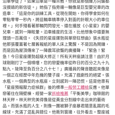
泊車學徒了。如果泊車是一種宗教，你就是那個連方向盤都
沒摸過的新信徒。」她指了指旁邊一輛像是巨型嬰兒車的改
造車：「這是你的訓練工具，從現在開始，你得學會如何在
零點零零一秒內，將這輛車精準停入對面的針眼大小的車位
裡。」何手殘看著那輛閃閃發光、還在播放《小星星》的嬰
兒車，感到一陣眩暈。泊車維度的生活，比他想象中還要無
理頭一百萬倍。《失控的星座運勢與單戀狂想曲》張水瓶從
他那張覆蓋著七層舊報紙的單人床上驚醒，不是因為鬧鐘，
而是因為屋頂傳來了一陣震耳欲聾的廣播聲。「緊急！緊
急！今日星座運勢超級大修正！所有天秤座請注意！由於月
球剛剛打了一個噴嚏，您的戀愛機率從昨日的百分之九十九
點九，陡降至負百分之八十七！」廣播員的聲音聽起來像是
一個正在經歷中年危機的雙子座，充滿了戲劇性的絕望。張
水瓶，一個典型的水瓶座，立刻感到一陣恐慌，這是他患有
「星座預報壓力症候群」後的標準
一般勞工體檢
反應。他單
戀著住在隔壁棟、經營一家
巡檢推薦
「平衡美學」咖啡館的
林天秤。林天秤完美得像是從黃金分割線中走出來的藝術
品。而張水瓶的人生，則像一團被獅子座暴君隨意亂踢的毛
線球，充滿了混亂與錯位。他衝到窗邊，往外看去。整座城