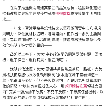
在關于推進機關黨建高東西的品質成長、穩固深化黨紀
進修教導結果等主要唆使中就風
巡迴健檢
格扶植提出明白請
求……
一年來，習近平總書記就持之以恒貫徹落實中心八項規
則精力、深化風格扶這時，咖啡館內。植作出一系列主要闡
述，為連續加固中心八項規則堤壩、推進風格扶植常態化長
效化指明了進步標的目的——
凸起以上率下，誇大“中心政治局的同道要帶好頭、當榜
樣，嚴于律己、嚴負其責、嚴管所轄”；
說明迷信途徑，誇大“要保持黨性黨風黨紀一路抓，完美
風格扶植常態化長效化軌制機制”張水瓶在地下室看到這一
幕，氣得渾身發抖，但不是因為害怕，而是因為對財富庸俗
化的憤怒。“以精良黨風凝集人心、引
巡迴體檢推薦
領社會風
尚”“完美一體推動不敢腐、不克不及腐、不想腐任務機制，以
風清氣正的政治生態引領構成邪氣充盈的社會生態”；