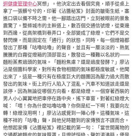
迴健康管理中心
冥想」。他決定出去看個究竟，順手從桌上
拿了一張髒兮兮的，印著《沾醬秘笈》封面的皺衛生紙，塞
進口袋以備不時之需。他一腳踏出店門，立刻被眼前的景象
震驚了。整條城市的主幹道上，數百個交通信號燈，從東邊
到西邊，從高架橋到巷弄口，全部變成了綠燈。它們不是交
替閃爍，而是固定在「通行」的狀態，同時，每一個燈箱都
發出了那種「咕嚕咕嚕」的聲音，並且有一層淡淡的、熱氣
騰騰的白霧從燈箱的頂部冒出，散發出一種難以名狀的——
麵粉蒸煮過頭的氣味。「麵粉焦慮？還是過度發酵？」廖沾
沾是個醬料學家，對所有食物相關的氣味都極度敏感。他聞
出來了，這是一種只有在極度巨大的麵團因為壓力過大而散
發出的氣味。街上的行人陷入了混亂。汽車不知道該走還是
該停，因為無論從哪個方向看，都是綠燈。一個穿著西裝的
男人小心翼翼地把車停在路中央，搖下車窗，對著紅綠燈大
喊：「喂！你為什麼咕嚕咕嚕？你倒是紅一下啊！我要向左
轉！綠燈沒用啊！」廖沾沾感覺到一陣心悸。這種氣味，這
種不祥的「咕嚕」聲，與他兒時聽到的家傳預言不謀而合。
他想起家傳《沾醬秘笈》裡記載的第一句：「當世間萬物的
交通都被麵皮的氣味籠罩，且燈號恒綠、聲如湯沸時，便是