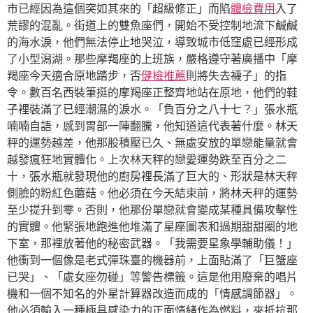
市已經因為這個突如其來的「超級修正」而陷
體檢費用
入了
荒謬的混亂。街道上的雙魚座們，開始不受控制地流下鹹鹹
的海水淚，他們無法停止地哭泣，導致城市低窪處已經形成
了小型潟湖。那些摩羯座的上班族，嚴格遵守著廣播中「摩
羯座今天適合原地踏步，否
健檢推薦
則將失去襪子」的指
令。數百名西裝筆挺的摩羯座正整齊地站在原地，他們的鞋
子裡裝滿了已經潮濕的淚水。「負百分之八十七？」張水瓶
喃喃自語，感到胃部一陣翻騰，他知道這代表著什麼。林天
秤的運勢越差，他那股積壓已久、無處安放的單戀能量就會
越發瘋狂地實體化。上次林天秤的戀愛運勢跌至百分之二
十，張水瓶就發現他的廚房裡長滿了巨大的、形狀是林天秤
側臉的粉紅色蘑菇。他必須在今天結束前，將林天秤的運勢
至少提升到零。否則，他那份單戀就會變成某種具備攻擊性
的實體。他緊張地跑進他堆滿了星座圖表和過期甜甜圈的地
下室，那裡放著他的秘密武器。「我需要星象學輔助儀！」
他衝到一個像是老式彈珠臺的機器前，上面貼滿了「巨蟹座
已哭」、「處女座勿碰」等警告標籤。這是他用廢棄的唱片
機和一個不知名的外星計算器改造而成的「情感調節器」。
他必須輸入一種極具感染力的正面情緒作為燃料，來抵抗那