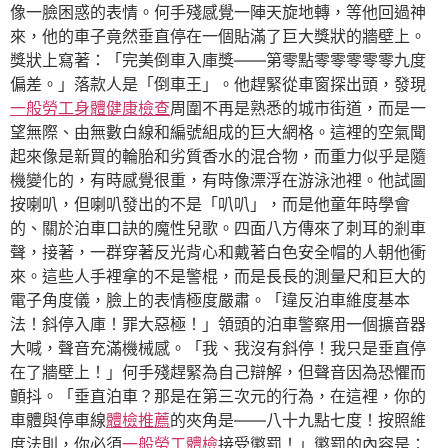
像一臉困惑的表情。何手殘感覺一陣天旋地轉，等他回過神
來，他的車子竟然垂直停在一個貼滿了巨大獎狀的牆壁上。
獎狀上寫著：「完美倒車入庫獎——第零點零零零零零九度
偏差。」落款人是「倒車王」。他趕緊從車窗探出頭，發現
一般勞工身體健康檢查
周圍不再是熟悉的城市街道，而是一
望無際、由無數白線和編號組成的巨大網格。這裡的空氣聞
起來像是新買的輪胎和劣質香水的混合物，而重力似乎是隨
機變化的，有時感覺很重，有時像漂浮在游泳池裡。他試圖
按喇叭，但喇叭發出的不是「叭叭」，而是他童年時學會
的、關於泊車口訣的魔性兒歌。四面八方傳來了刺耳的剎車
聲，接著，一群穿著反光背心和戴著白色安全帽的人朝他衝
來。這些人手裡拿的不是警棍，而是長長的測量尺和巨大的
電子角度儀，臉上的表情極度嚴肅。「違反泊車維度基本
法！斜停入庫！罪大惡極！」領頭的泊車警察用一個擴音器
大喊，聲音充滿機械感。「我、我沒有斜停！我只是垂直停
在了牆壁上！」何手殘趕緊為自己辯解，但聲音因為恐懼而
顫抖。「垂直泊車？那是在第三次元的行為，在這裡，你的
車體與停車線
體檢推薦
的夾角是——八十九點七度！按照維
度法則，你必須
一般勞工體檢
接受懲罰！」懲罰的內容是：