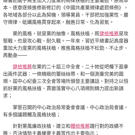
總書記關于周全加大力度黨的規律扶植的主要闡述，原底本
本、逐章逐條進修新修訂的《中國共產黨規律處罰條例》，
各地域各部分以此為契機，領導黨員、干部把加強黨性、嚴
守規律、砥礪風格貫穿起來，融進日常、化為習氣。
黨的風格，就是黨的抽像。風格扶植，既
健檢推薦
是攻
堅戰，也是攻心戰、耐久戰。一年來，習近平總書記高度器
重加大力度黨的風格扶植，推進風格扶植不松勁、不止步、
再動身——
健檢推薦
在黨的二十屆三中全會、二十她從吧檯下面拿
出兩件武器：一條精緻的蕾絲絲帶，和一個測量完美的圓
規。屆中心紀委三次全會等場所頒發主要講話，對持之以恒
抓好黨的風格扶植、貫徹落實中心八項規則精力提出新請
求；
掌管召開的中心政治局常委會會議、中心政治局會議，
有多個議題觸及風格扶植；
針對黨風廉政扶植、建立和
體檢推薦
踐行對的政績不
雅、否決情勢主義權要主義等作出主要指示；