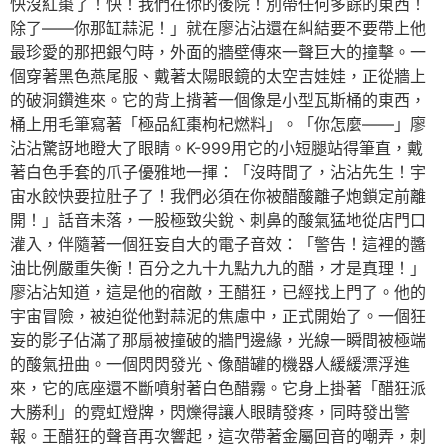
快沒紅棗了！快！我們在你的後院！別帶任何多餘的東西！
除了——你那缸蒜泥！」就在廖沾沾還在糾結要不要帶上他
最珍愛的那把銀勺時，外面的牆壁傳來一聲巨大的撞擊。一
個穿著黑色燕尾服、戴著太陽眼鏡的太空吉娃娃，正從牆上
的破洞鑽進來。它的背上揹著一個像是小型瓦斯桶的東西，
桶上用毛筆寫著「極品紅棗枸杞燃料」。「你怎麼——」廖
沾沾驚訝地瞪大了眼睛。K-999用它的小短腿站得筆直，戴
著白色手套的爪子優雅地一揮：「沒時間了，沾沾先生！宇
宙水餃快要拉肚子了！我們必須在你被醋酸離子炮鎖定前離
開！」話音未落，一股極致尖銳、刺鼻的酸氣猛地從店門口
灌入，伴隨著一個狂妄自大的電子音效：「警告！這裡的醬
油比例嚴重失衡！百分之九十九點九九的醋，才是真理！」
廖沾沾知道，這是他的宿敵，王醋狂，已經找上門了。他的
宇宙冒險，被迫從他對蒜泥的焦慮中，正式開始了。一個狂
妄的影子佔滿了那扇被撞破的牆門邊緣，光線一瞬間被極端
的酸氣扭曲。一個閃閃發光、像醋罐的機器人緩緩漂浮進
來，它的底座還不斷噴射著白色醋霧。它身上掛著「醋狂派
大勝利」的霓虹燈牌，閃爍得讓人眼睛發疼，同時發出警
報。王醋狂的聲音再次響起，這次帶著金屬回音的嘲弄，刺