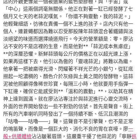
店的外觀更像是一個被遺棄的藍色塑膠棚，與「宇宙」或
「中心」這兩個詞毫無關係。他正在對著一缸已經發酵了七
個月又七天的老蒜泥嘆氣。「你還不夠靈動，我的蒜泥。」
他輕聲細語，彷彿在責備一個不上進的孩子。店內只有他一
個人，連蒼蠅都因為難以忍受那股陳年蒜頭混合著鐵鏽與淡
淡絕望的味道而選擇繞道飛行。今天的營業額是：零。廖沾
沾不安的不是店裡的生意，而是他對**「蒜泥成本焦慮症」
**的深層恐懼。新鮮蒜頭每公斤的價格正在以超光速上漲，
如果再這樣下去，他引以為傲的「靈魂蒜泥」將難以為繼。
他拿著一把被磨得光滑、閃耀著不祥光芒的小銀勺，從缸底
撈起一坨濃稠的、顏色介於灰綠與土黃之間的發酵物。這蒜
泥被他照顧得像稀世珍寶，每隔三小時，他就要用手指彈一
下缸邊，確保它能感受到**「溫和的震動」**，以助其在精
神上達到圓滿。就在廖沾沾專注於與蒜泥進行心靈交流時，
外面的世界開始發出一些不對勁的信號。首先是聲音。街上
所有的汽車喇叭同時發出了一個持續不斷、低沉且潮濕的
「咕嚕——咕嚕——」聲。這聲音不是引擎聲，也不是正常
的鳴笛聲，而像是一個巨大的、消化不良的胃在哀嚎。廖
一
般+供膳體檢
沾沾皺著眉頭，這嚴重干擾了他蒜泥的「寧靜
巡