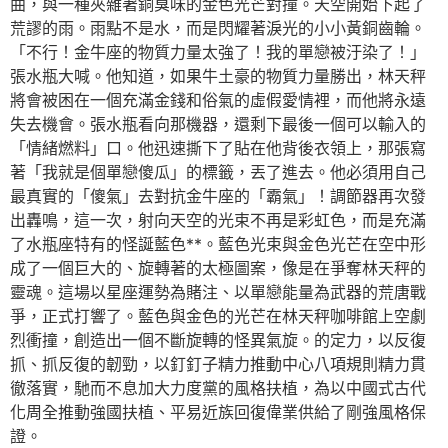
曲，與一種夾雜著銅臭味的金色光芒對撞。天空開始下起了
荒謬的雨。雨點不是水，而是閃耀著淚光的小小黃銅齒輪。
「不行！金牛座的物質力量太強了！我的單戀被汙染了！」
張水瓶大喊。他知道，如果牛土豪的物質力量勝出，林天秤
將會被困在一個充滿金錢和俗氣的虛假愛情裡，而他將永遠
失去機會。張水瓶看向那機器，還剩下最後一個可以輸入的
「情緒燃料」口。他迅速撕下了貼在他背後衣領上，那張寫
著「我就是個單戀傻瓜」的標籤，丟了進去。他必須用自己
最真實的「傻氣」去對抗金牛座的「霸氣」！調節器再次發
出轟鳴，這一次，射向天空的光束不再是彩虹色，而是充滿
了水瓶座特有的怪誕藍色**。藍色光束與金色光芒在空中形
成了一個巨大的、旋轉著的太極圖案，像是在爭奪林天秤的
靈魂。這場以星座運勢為賭注、以單戀能量為武器的荒唐戰
爭，正式打響了。藍色與金色的光芒在林天秤咖啡館上空劇
烈衝撞，創造出一個不斷旋轉的怪異氣旋。的定力，以反復
抓、抓反復的韌勁，以釘釘子精力推動中心八項規則精力貫
徹落實，馳而不息加大力度黨的風格扶植，為以中國式古代
化周全推動強國扶植、平易近族回復偉業供給了剛強風格保
證。