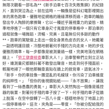
無限次觀看一部名為**《新手泊車七百次失敗集錦》的紀錄
片，直到哭泣為止。就在這時，一輛像是從科幻電影裡開出
來的黑色跑車，優雅地從網格的邊緣漂移而過。跑車的輪胎
發出令人陶醉的摩擦聲，它以一種近乎蔑視重力的姿態，精
準地停進了一個只有它車身尺寸寬度的停車格中。那泊車的
過程就像一場舞蹈，流暢、完美，且毫無任何多餘的動作
**。跑車的駕駛座上走出一個全身黑色皮衣的女人，她戴著
一副透明護目鏡，冷酷地朝著何手殘的方向走來。她的步伐
優雅而精準，每一步都像是被測量過一樣，完美地落在網格
線上。「
勞工健康檢查
車影大人！」泊車警察們立刻立正站
好，連測量尺都顫抖著不敢發出聲音。她走到何手殘面前，
輕蔑地掃了一眼他那輛垂直貼在牆上的掀背車，語氣冰冷。
「新手，你的車技像一團混亂的毛線球。你污染了泊車維度
的純粹性。」「但你的後視鏡貼紙——『永不放棄』，讓我
看到了一絲愚蠢的勇氣。」車影大人突然掏出一個像是遙控
器的裝置，對著何手殘的車子按了一下。何手殘的車子從牆
上脫落，在空中旋轉了一百八十度，穩穩地停在了地面上的
一個停車格中。這次，夾角是——零度。「你被分配給我的