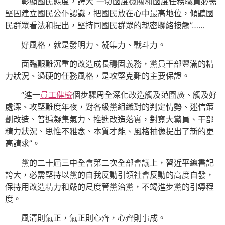
彰顯國民態度，誇大“一切國度機關和國度任務職員必需
堅固建立國民公仆認識，把國民放在心中最高地位，傾聽國
民群眾看法和提出，堅持同國民群眾的親密聯絡接觸”……
好風格，就是發明力、凝集力、戰斗力。
面臨艱難沉重的改造成長穩固義務，黨員干部豐滿的精
力狀況、過硬的任務風格，是攻堅克難的主要保證。
“進一
員工健檢
個步驟周全深化改造觸及范圍廣、觸及好
處深、攻堅難度年夜，對各級黨組織對的判定情勢、迷信策
劃改造、普遍凝集氣力、推進改造落實，對寬大黨員、干部
精力狀況、思惟不雅念、本質才能、風格抽像提出了新的更
高請求”。
黨的二十屆三中全會第二次全部會議上，習近平總書記
誇大，必需堅持以黨的自我反動引領社會反動的高度自發，
保持用改造精力和嚴的尺度管黨治黨，不竭進步黨的引導程
度。
風清則氣正，氣正則心齊，心齊則事成。