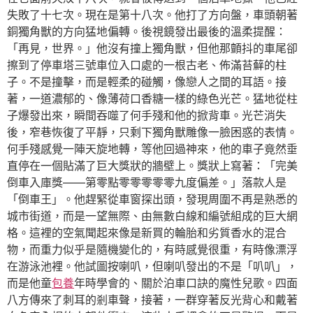
失敗了十七次。現在是第十八次。他打了方向盤，車頭朝著
銅獨角獸的方向猛地偏轉。後視鏡發出最後的溫柔提醒：
「再見，世界。」他沒有撞上獨角獸，但他那顫抖的車尾卻
擦到了停車塔三號車位入口處的一根古老、佈滿苔蘚的柱
子。不是撞擊，而是輕柔的碰觸，像戀人之間的耳語。接
著，一道濃郁的、像薄荷口香糖一樣的綠色光芒。猛地從柱
子爆發出來，瞬間吞噬了何手殘和他的掀背車。光芒消失
後，窄巷恢復了平靜，只剩下獨角獸雕像一臉困惑的表情。
何手殘感覺一陣天旋地轉，等他回過神來，他的車子竟然垂
直停在一個貼滿了巨大獎狀的牆壁上。獎狀上寫著：「完美
倒車入庫獎——第零點零零零零零九度偏差。」落款人是
「倒車王」。他趕緊從車窗探出頭，發現周圍不再是熟悉的
城市街道，而是一望無際、由無數白線和編號組成的巨大網
格。這裡的空氣聞起來像是新買的輪胎和劣質香水的混合
物，而重力似乎是隨機變化的，有時感覺很重，有時像漂浮
在游泳池裡。他試圖按喇叭，但喇叭發出的不是「叭叭」，
而是他童
包養
年時學會的、關於泊車口訣的魔性兒歌。四面
八方傳來了刺耳的剎車聲，接著，一群穿著反光背心和戴著