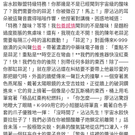
宙水餃聯盟特級特務！你那邊是不是已經聞到宇宙級的酸味
了？我們需要你的蒜泥！你被徵召了！馬上！」廖沾沾的耳
朵被這聲音震得嗡嗡作響，他捏著對講機，困惑地喊道：
「特務？酸味？等等！我
包養感情
聞到的不是酸味！是麵粉
過度膨脹的焦慮味！還有，我現在走不開！我的陳年老蒜泥
需要每隔三小時的溫和震動！」「蒜泥？」對面傳來K-999
崩潰的尖叫聲
包養
，帶著濃濃的中藥味電子雜音：「重點不
是蒜泥！重點是**時空正在彎曲！**我們的推進器快沒紅棗
了！快！我們在你的後院！別帶任何多餘的東西！除了——
你那缸蒜泥！」就在廖沾沾還在糾結要不要帶上他最珍愛的
那把銀勺時，外面的牆壁傳來一聲巨大的撞擊。一個穿著黑
色燕尾服、戴著太陽眼鏡的太空吉娃娃，正從牆上的破洞鑽
進來。它的背上揹著一個像是小型瓦斯桶的東西，桶上用毛
筆寫著「極品紅棗枸杞燃料」。「你怎麼——」廖沾沾驚訝
地瞪大了眼睛。K-999用它的小短腿站得筆直，戴著白色手
套的爪子優雅地一揮：「沒時間了，沾沾先生！宇宙水餃快
要拉肚子了！我們必須在你被醋酸離子炮鎖定前離開！」話
音未落，一股極致尖銳、刺鼻的酸氣猛地從店門口灌入，伴
隨著一個狂妄自大的電子音效：「警告！這裡的醬油比例嚴