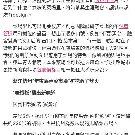
場數字走秀，虛擬的數字人走在佈滿生涯此
包養條件
刻，她
看到了什麼？氣味的菜場里，將時髦與生涯融會，讓城市處
處有design。
菜場里也可以開美妝店。創意團隊調研了菜場的布
包養
管道
局和攤位的設置，想出了很多口號，例如“不要‘蕉’綠，臉
會變黃”“放工后的‘石’間，‘榴’給本身”……每一個口號都貼在了
響應的果蔬攤位，經由過程花費場景的混搭增加了興趣性。
“我們的創意運動充足應用了菜場的特色，做到運動與場地融
會，讓年青人發明，本來菜場也可以這么風趣。”武夷路城市
更換新的資料項
包養價格
目相干擔任人孫璟來說。
浙江杭州“年夜馬弄菜市場”擁抱販子炊火
“老根柢”釀出新味道
國民日報記者 竇瀚洋
凌晨5點，杭州吳山腳下的年夜馬弄逐步“蘇醒”，這是條
長約230米的胡衕，也是杭州為數未幾的馬路菜市場。
隨同各類熟習的叫賣聲，各式早餐飄噴鼻，各色行人摩