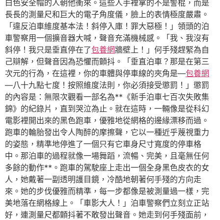
白色安全帽的人朝他衝來。這些人手裡拿的不是警棍，而是
長長的測量尺和巨大的電子角度儀，臉上的表情極度嚴肅。
「違反泊車維度基本法！斜停入庫！罪大惡極！」領頭的泊
車警察用一個擴音器大喊，聲音充滿機械感。「我、我沒有
斜停！我只是垂直停在了
包養網
牆壁上！」何手殘趕緊為自
己辯解，但聲音因為恐懼而顫抖。「垂直泊車？那是在第三
次元的行為，在這裡，你的車體與停車線的夾角是—
包養網
—八十九點七度！按照維度法則，你必須接受懲罰！」懲罰
的內容是：無限次觀看一部名為**《新手泊車七百次失敗集
錦》的紀錄片，直到哭泣為止。就在這時，一輛像是從科幻
電影裡開出來的黑色跑車，優雅地從網格的邊緣漂移而過。
跑車的輪胎發出令人陶醉的摩擦聲，它以一種近乎蔑視重力
的姿態，精準地停進了一個只有它車身尺寸寬度的停車格
中。那泊車的過程就像一場舞蹈，流暢、完美，且毫無任何
多餘的動作**。跑車的駕駛座上走出一個全身黑色皮衣的女
人，她戴著一副透明護目鏡，冷酷地朝著何手殘的方向走
來。她的步伐優雅而精準，每一步都像是被測量過一樣，完
美地落在網格線上。「車影大人！」泊車警察們立刻立正站
好，連測量尺都顫抖著不敢發出聲音。她走到何手殘面前，