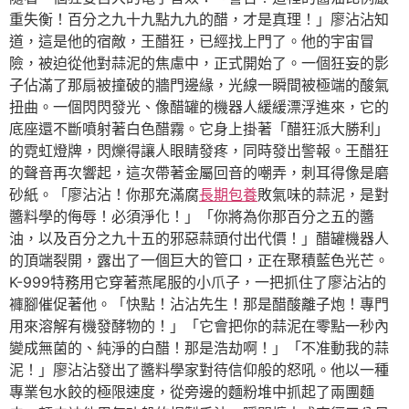
重失衡！百分之九十九點九九的醋，才是真理！」廖沾沾知
道，這是他的宿敵，王醋狂，已經找上門了。他的宇宙冒
險，被迫從他對蒜泥的焦慮中，正式開始了。一個狂妄的影
子佔滿了那扇被撞破的牆門邊緣，光線一瞬間被極端的酸氣
扭曲。一個閃閃發光、像醋罐的機器人緩緩漂浮進來，它的
底座還不斷噴射著白色醋霧。它身上掛著「醋狂派大勝利」
的霓虹燈牌，閃爍得讓人眼睛發疼，同時發出警報。王醋狂
的聲音再次響起，這次帶著金屬回音的嘲弄，刺耳得像是磨
砂紙。「廖沾沾！你那充滿腐
長期包養
敗氣味的蒜泥，是對
醬料學的侮辱！必須淨化！」「你將為你那百分之五的醬
油，以及百分之九十五的邪惡蒜頭付出代價！」醋罐機器人
的頂端裂開，露出了一個巨大的管口，正在聚積藍色光芒。
K-999特務用它穿著燕尾服的小爪子，一把抓住了廖沾沾的
褲腳催促著他。「快點！沾沾先生！那是醋酸離子炮！專門
用來溶解有機發酵物的！」「它會把你的蒜泥在零點一秒內
變成無菌的、純淨的白醋！那是浩劫啊！」「不准動我的蒜
泥！」廖沾沾發出了醬料學家對待信仰般的怒吼。他以一種
專業包水餃的極限速度，從旁邊的麵粉堆中抓起了兩團麵