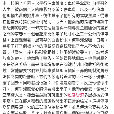
中，拉開了帷幕。《平行泊車維度：車位爭奪戰》何手殘的
人生，被兩個巨大的陰影籠罩著：停車費，以及平行泊車。
他那輛老舊的掀背車，彷彿繼承了他所有的駕駛焦慮，從未
在他需要時提供過任何幫助。今天，他面臨的是城市傳說中
最恐怖的挑戰，一條夾在理髮店與一間專賣金屬雕像的畫廊
之間的窄巷。一個看起來比他車子尺寸小上三十公分的停車
格，上面還灑著一層可疑的白色粉末。何手殘深吸一口氣。
將車子打了倒檔。他的車載語音系統發出了令人不快的女
聲：「警告，後方障礙物距離：無限趨近於零。」「請考慮
放棄治療。」他忽略了警告，開始緩慢地倒車。他最討厭的
不是語音系統，而是那兩塊永遠在關鍵時刻自動收折的後視
鏡。當他需要它們來判斷車體與那座價值不菲的銅製獨角獸
雕像之間的距離時，它們卻像兩片羞澀的耳朵一樣，優雅地
縮了回去。同時發出低語：「你還是別看了，反正你也停不
好。」何手殘感覺心臟快要跳出來了。他轉頭看去，發現那
座高聳入雲、覆蓋著鏽跡斑斑鐵網的
包養管道
多層機械式停
車塔，正在那片窄巷的盡頭散發出不正常的綠光。這棟停車
塔是個異類，它的三號車位始終空著，並且傳說只要有人敢
在它面前失敗十八次，就會被傳送到一個泊車地獄。他已經