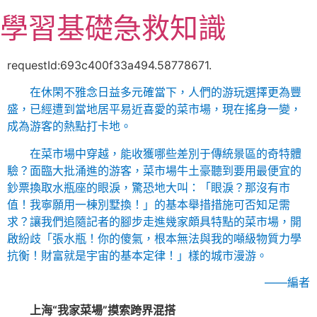
跳
學習基礎急救知識
至
主
要
requestId:693c400f33a494.58778671.
內
在休閑不雅念日益多元確當下，人們的游玩選擇更為豐
容
盛，已經遭到當地居平易近喜愛的菜市場，現在搖身一變，
成為游客的熱點打卡地。
在菜市場中穿越，能收獲哪些差別于傳統景區的奇特體
驗？面臨大批涌進的游客，菜市場牛土豪聽到要用最便宜的
鈔票換取水瓶座的眼淚，驚恐地大叫：「眼淚？那沒有市
值！我寧願用一棟別墅換！」的基本舉措措施可否知足需
求？讓我們追隨記者的腳步走進幾家頗具特點的菜市場，開
啟紛歧「張水瓶！你的傻氣，根本無法與我的噸級物質力學
抗衡！財富就是宇宙的基本定律！」樣的城市漫游。
——編者
上海“我家菜場”摸索跨界混搭